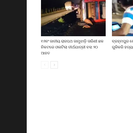
୧୬ନଂ ଜାତୀୟ ରାଜପଥ ଜାମୁଝାଡ଼ି ତାରିଣୀ ଛକ
ବ୍ରହ୍ମପୁର ର
ନିକଟରେ ଓଲଟିଲା ତୀର୍ଥଯାତ୍ରୀ ବସ: ୨୦
ଗୁଳିକରି ହତ୍ୟ
ଆହତ