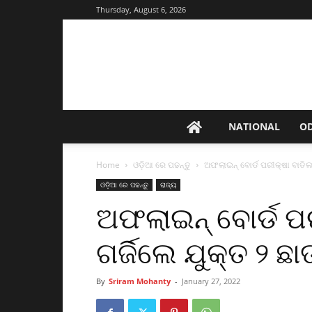
Thursday, August 6, 2026
NATIONAL
O
Home
ଓଡ଼ିଆ ରେ ପଢନ୍ତୁ
ଅଫଲାଇନ୍‌ ବୋର୍ଡ ପରୀକ୍ଷା ବାତିଲ 
ଓଡ଼ିଆ ରେ ପଢନ୍ତୁ
ରାଜ୍ୟ
ଅଫଲାଇନ୍‌ ବୋର୍ଡ ପ
ଗର୍ଜିଲେ ଯୁକ୍ତ ୨ ଛା
By
Sriram Mohanty
-
January 27, 2022