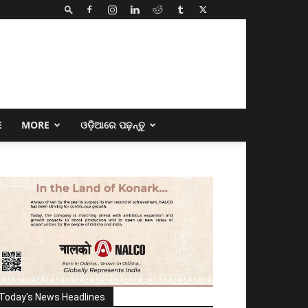
E
MORE
ଓଡ଼ିଆରେ ପଢ଼ନ୍ତୁ
Today's News Headlines