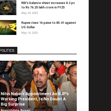
RBI’s balance sheet increases 8.2 pc
to Rs 76.25 lakh crore in FY25
May 29, 2025
Rupee rises 16 paise to 85.41 against
US dollar
May 19, 2025
POLITICS
Nitin Nabin’s Appointment As BJP’s
Working President, Is No Doubt A
Big Surprise
ReportOdisha Bureau
-
December 15, 2025