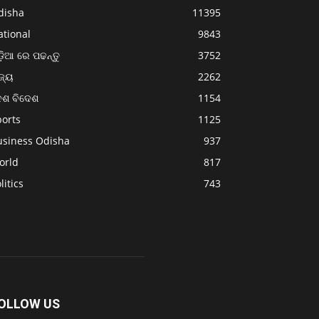
disha
11395
ational
9843
଼ିଆ ରେ ପଢନ୍ତୁ
3752
ଜ୍ୟ
2262
େଶ ବିଦେଶ
1154
ports
1125
usiness Odisha
937
orld
817
litics
743
OLLOW US