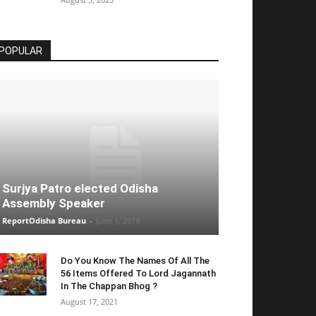
POPULAR
Surjya Patro elected Odisha
Assembly Speaker
ReportOdisha Bureau
-
June 1, 2019
Do You Know The Names Of All The
56 Items Offered To Lord Jagannath
In The Chappan Bhog ?
August 17, 2021