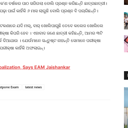
’ଣ ବର୍ଷକର ପାଠ ସରିଗଲା ବୋଲି ପ୍ରଶ୍ନ କରିଛନ୍ତି ଛାତ୍ରଛାତ୍ରୀ।
ପାଇଁ କାହିଁକି ୬ ମାସ ଲାଗୁଛି ବୋଲି ପ୍ରଶ୍ନ ବି ପଚାରିଛନ୍ତି।
 କଟକଣାରେ ଯଦି ମଲ୍‌, ବାର୍‌ ଖୋଲିପାରୁଛି ତେବେ କଲେଜ ଖୋଲିଲେ
ୀକ୍ଷା କିପରି ହେବ । ଏହାବାଦ ଜଣେ ଛାତ୍ରୀ କହିଛନ୍ତି, ଆମର ୩ଟି
କ ଦିଆଯାଉ । ଯେଉଁମାନେ ସନ୍ତୁଷ୍ଟ ନାହାନ୍ତି ସେମାନେ ପରୀକ୍ଷା
ରୀକ୍ଷା କାହିଁକି ଅଫଲାଇନ୍‌।
obalization, Says EAM Jaishankar
stpone Exam
latest news