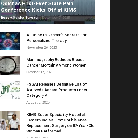
Odisha’s First-Ever State Pain
Conference Kicks-Off at KIMS
ReportOdisha Bureau
-
December 7, 2025
AI Unlocks Cancer’s Secrets For
Personalized Therapy
November 26, 2025
Mammography Reduces Breast
Cancer Mortality Among Women
October 17, 2025
FSSAI Releases Definitive List of
Ayurveda Aahara Products under
Category A
August 3, 2025
KIMS Super Speciality Hospital:
Eastern India’s First Double Knee
Replacement Surgery on 87-Year-Old
Woman Performed
August 3, 2025