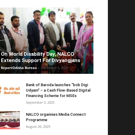
On World Disability Day, NALCO
Extends Support For Divyangjans
ReportOdisha Bureau
-
December 5, 2025
Bank of Baroda launches “bob Digi
Udyam” – a Cash Flow-Based Digital
Financing Scheme for MSEs
September 3, 2025
NALCO organises Media Connect
Programme
August 20, 2025