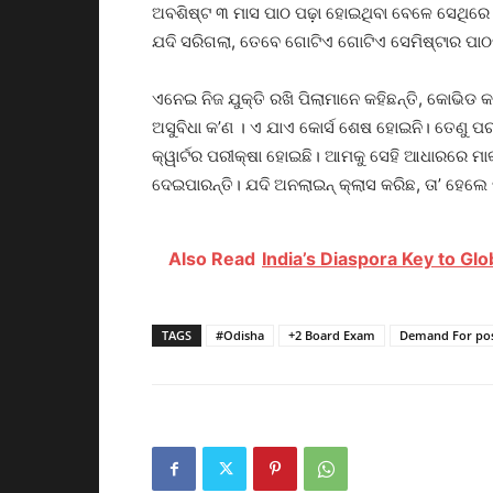
ଅବଶିଷ୍ଟ ୩ ମାସ ପାଠ ପଢ଼ା ହୋଇଥିବା ବେଳେ ସେଥିରେ କ
ଯଦି ସରିଗଲା, ତେବେ ଗୋଟିଏ ଗୋଟିଏ ସେମିଷ୍ଟାର ପାଠପଢ଼ା 
ଏନେଇ ନିଜ ଯୁକ୍ତି ରଖି ପିଲାମାନେ କହିଛନ୍ତି, କୋଭିଡ
ଅସୁବିଧା କ’ଣ । ଏ ଯାଏ କୋର୍ସ ଶେଷ ହୋଇନି। ତେଣୁ ପର
କ୍ୱାର୍ଟର ପରୀକ୍ଷା ହୋଇଛି। ଆମକୁ ସେହି ଆଧାରରେ ମାର୍
ଦେଇପାରନ୍ତି। ଯଦି ଅନଲାଇନ୍‌ କ୍ଲାସ କରିଛ, ତା’ ହେଲେ ପ
Also Read
India’s Diaspora Key to Gl
TAGS
#Odisha
+2 Board Exam
Demand For po