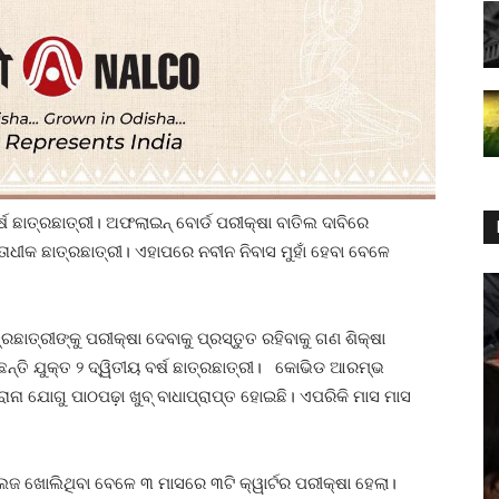
୍ଷ ଛାତ୍ରଛାତ୍ରୀ। ଅଫଲାଇନ୍‌ ବୋର୍ଡ ପରୀକ୍ଷା ବାତିଲ ଦାବିରେ
ାଧୀକ ଛାତ୍ରଛାତ୍ରୀ। ଏହାପରେ ନବୀନ ନିବାସ ମୁହାଁ ହେବା ବେଳେ
ତ୍ରଛାତ୍ରୀଙ୍କୁ ପରୀକ୍ଷା ଦେବାକୁ ପ୍ରସ୍ତୁତ ରହିବାକୁ ଗଣ ଶିକ୍ଷା
ଛନ୍ତି ଯୁକ୍ତ ୨ ଦ୍ୱିତୀୟ ବର୍ଷ ଛାତ୍ରଛାତ୍ରୀ। କୋଭିଡ ଆରମ୍ଭ
ା ଯୋଗୁ ପାଠପଢ଼ା ଖୁବ୍‌ ବାଧାପ୍ରାପ୍ତ ହୋଇଛି। ଏପରିକି ମାସ ମାସ
େଜ ଖୋଲିଥିବା ବେଳେ ୩ ମାସରେ ୩ଟି କ୍ୱାର୍ଟର ପରୀକ୍ଷା ହେଲା।