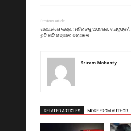
Previous article
ରାଜଧାନୀରେ ଲଜ୍ଜା : ମହିଳାଙ୍କୁ ଅପହରଣ, ଗଣଦୁଷ୍କର୍ମ,
ଚୁଟି କାଟି ରାସ୍ତାରେ ଚଲାଇଲେ
Sriram Mohanty
RELATED ARTICLES
MORE FROM AUTHOR