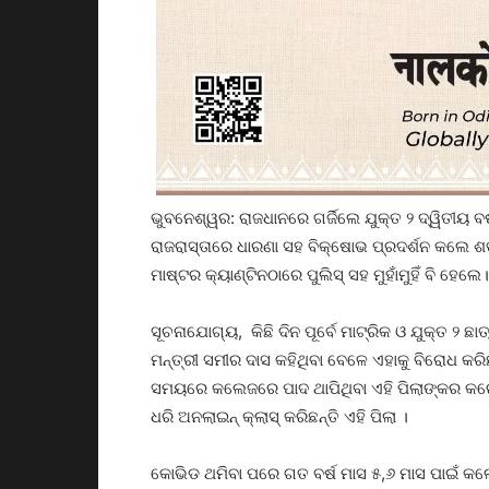
ଭୁବନେଶ୍ୱର: ରାଜଧାନରେ ଗର୍ଜିଲେ ଯୁକ୍ତ ୨ ଦ୍ୱିତୀୟ ବର
ରାଜରାସ୍ତାରେ ଧାରଣା ସହ ବିକ୍ଷୋଭ ପ୍ରଦର୍ଶନ କଲେ ଶତ
ମାଷ୍ଟର କ୍ୟାଣ୍ଟିନଠାରେ ପୁଲିସ୍‌ ସହ ମୁହାଁମୁହିଁ ବି ହେଲେ।
ସୂଚନାଯୋଗ୍ୟ, କିଛି ଦିନ ପୂର୍ବେ ମାଟ୍ରିକ ଓ ଯୁକ୍ତ ୨ ଛା
ମନ୍ତ୍ରୀ ସମୀର ଦାସ କହିଥିବା ବେଳେ ଏହାକୁ ବିରୋଧ କରି
ସମୟରେ କଲେଜରେ ପାଦ ଥାପିଥିବା ଏହି ପିଲାଙ୍କର କରୋନ
ଧରି ଅନଲାଇନ୍‌ କ୍ଲାସ୍‌ କରିଛନ୍ତି ଏହି ପିଲା ।
କୋଭିଡ ଥମିବା ପରେ ଗତ ବର୍ଷ ମାସ ୫,୬ ମାସ ପାଇଁ କଲ