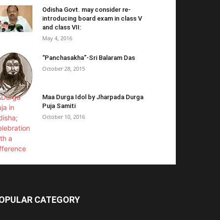
Odisha Govt. may consider re-
introducing board exam in class V
and class VII:
May 4, 2016
“Panchasakha”-Sri Balaram Das
October 28, 2015
Maa Durga Idol by Jharpada Durga
Puja Samiti
October 10, 2016
OPULAR CATEGORY