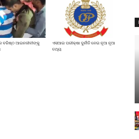
େ ବରିଷ୍ଠ ଆଇନଜୀବୀଙ୍କୁ
ଏସଆଇ ପରୀକ୍ଷା ଦୁର୍ନୀତି ନେଇ ନୂଆ ନୂଆ
ା
ତଥ୍ୟ