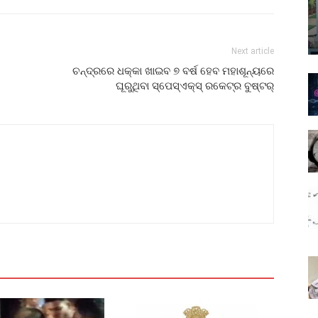
Next article
ଚନ୍ଦ୍ରରେ ଧକ୍କା ଖାଇବ ୭ ବର୍ଷ ହେବ ମହାଶୂନ୍ୟରେ
ଘୂରୁଥିବା ସ୍ପେସ୍‌ଏକ୍ସ୍‌ ରକେଟ୍‌ର ବୁଷ୍ଟର୍