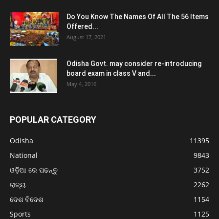
Do You Know The Names Of All The 56 Items
Offered...
August 17, 2021
Odisha Govt. may consider re-introducing
board exam in class V and...
May 4, 2016
POPULAR CATEGORY
Odisha
11395
National
9843
ଓଡ଼ିଆ ରେ ପଢନ୍ତୁ
3752
ରାଜ୍ୟ
2262
ଦେଶ ବିଦେଶ
1154
Sports
1125