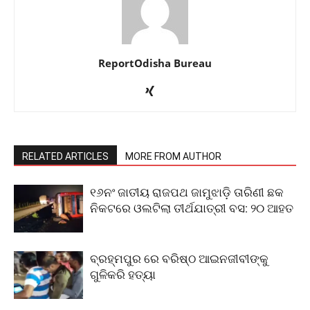
ReportOdisha Bureau
RELATED ARTICLES
MORE FROM AUTHOR
୧୬ନଂ ଜାତୀୟ ରାଜପଥ ଜାମୁଝାଡ଼ି ତାରିଣୀ ଛକ
ନିକଟରେ ଓଲଟିଲା ତୀର୍ଥଯାତ୍ରୀ ବସ: ୨୦ ଆହତ
ବ୍ରହ୍ମପୁର ରେ ବରିଷ୍ଠ ଆଇନଜୀବୀଙ୍କୁ
ଗୁଳିକରି ହତ୍ୟା