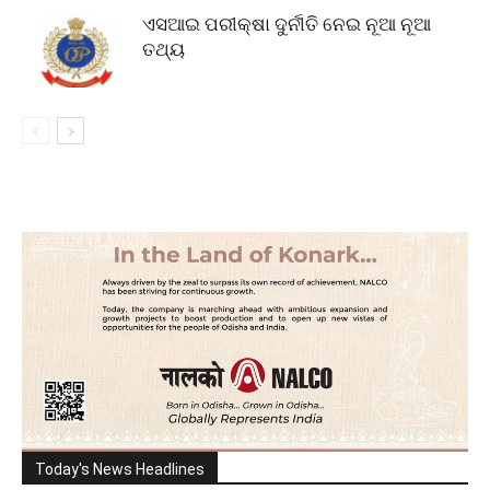
ଏସଆଇ ପରୀକ୍ଷା ଦୁର୍ନୀତି ନେଇ ନୂଆ ନୂଆ
ତଥ୍ୟ
Today's News Headlines