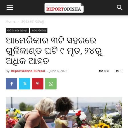
Home
ଓଡ଼ିଆ ରେ ପଢନ୍ତୁ
ଓଡ଼ିଆ ରେ ପଢନ୍ତୁ
ଦେଶ ବିଦେଶ
ଆମେରିକାର ୩ଟି ସହରରେ
ଗୁଳିକାଣ୍ଡ ଘଟି ୯ ମୃତ, ୨୪ରୁ
ଅଧିକ ଆହତ
By
ReportOdisha Bureau
-
June 6, 2022
631
0