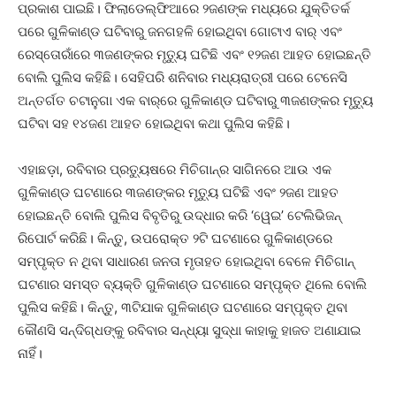
ପ୍ରକାଶ ପାଇଛି। ଫିଲାଡେଲ୍‌ଫିଆରେ ୨ଜଣଙ୍କ ମଧ୍ୟରେ ଯୁକ୍ତିତର୍କ
ପରେ ଗୁଳିକାଣ୍ଡ ଘଟିବାରୁ ଜନଗହଳି ହୋଇଥିବା ଗୋଟାଏ ବାର୍‌ ଏବଂ
ରେସ୍ତୋରାଁରେ ୩ଜଣଙ୍କର ମୃତ୍ୟୁ ଘଟିଛି ଏବଂ ୧୨ଜଣ ଆହତ ହୋଇଛନ୍ତି
ବୋଲି ପୁଲିସ କହିଛି। ସେହିପରି ଶନିବାର ମଧ୍ୟରାତ୍ରୀ ପରେ ଟେନେସି
ଅନ୍ତର୍ଗତ ଚଟାନୁଗା ଏକ ବାର୍‌ରେ ଗୁଳିକାଣ୍ଡ ଘଟିବାରୁ ୩ଜଣଙ୍କର ମୃତ୍ୟୁ
ଘଟିବା ସହ ୧୪ଜଣ ଆହତ ହୋଇଥିବା କଥା ପୁଲିସ କହିଛି।
ଏହାଛଡ଼ା, ରବିବାର ପ୍ରତ୍ୟୁଷରେ ମିଚିଗାନ୍‌ର ସାଗିନରେ ଆଉ ଏକ
ଗୁଳିକାଣ୍ଡ ଘଟଣାରେ ୩ଜଣଙ୍କର ମୃତ୍ୟୁ ଘଟିଛି ଏବଂ ୨ଜଣ ଆହତ
ହୋଇଛନ୍ତି ବୋଲି ପୁଲିସ ବିବୃତିରୁ ଉଦ୍ଧାର କରି ‘ୱେଇ’ ଟେଲିଭିଜନ୍‌
ରିପୋର୍ଟ କରିଛି। କିନ୍ତୁ, ଉପରୋକ୍ତ ୨ଟି ଘଟଣାରେ ଗୁଳିକାଣ୍ଡରେ
ସମ୍ପୃକ୍ତ ନ ଥିବା ସାଧାରଣ ଜନତା ମୃତାହତ ହୋଇଥିବା ବେଳେ ମିଚିଗାନ୍‌
ଘଟଣାର ସମସ୍ତ ବ୍ୟକ୍ତି ଗୁଳିକାଣ୍ଡ ଘଟଣାରେ ସମ୍ପୃକ୍ତ ଥିଲେ ବୋଲି
ପୁଲିସ କହିଛି। କିନ୍ତୁ, ୩ଟିଯାକ ଗୁଳିକାଣ୍ଡ ଘଟଣାରେ ସମ୍ପୃକ୍ତ ଥିବା
କୌଣସି ସନ୍ଦିଗ୍ଧଙ୍କୁ ରବିବାର ସନ୍ଧ୍ୟା ସୁଦ୍ଧା କାହାକୁ ହାଜତ ଅଣାଯାଇ
ନାହିଁ।