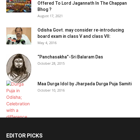
Offered To Lord Jagannath In The Chappan
Bhog ?
August 17, 2021
Odisha Govt. may consider re-introducing
board exam in class V and class VII:
May 4, 2016
“Panchasakha”-Sri Balaram Das
October 28, 2015
Maa Durga Idol by Jharpada Durga Puja Samiti
October 10, 2016
EDITOR PICKS