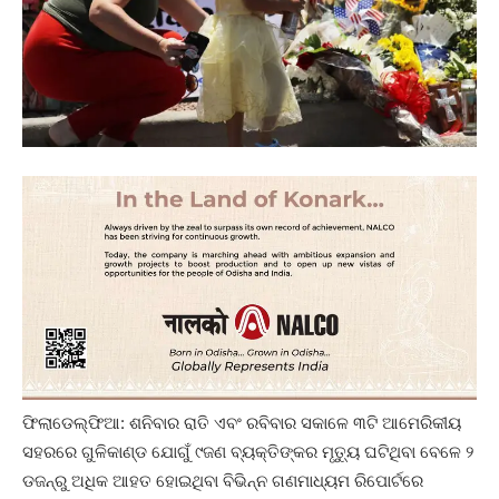
ଫିଲାଡେଲ୍‌ଫିଆ: ଶନିବାର ରାତି ଏବଂ ରବିବାର ସକାଳେ ୩ଟି ଆମେରିକୀୟ
ସହରରେ ଗୁଳିକାଣ୍ଡ ଯୋଗୁଁ ୯ଜଣ ବ୍ୟକ୍ତିଙ୍କର ମୃତ୍ୟୁ ଘଟିଥିବା ବେଳେ ୨
ଡଜନ୍‌ରୁ ଅଧିକ ଆହତ ହୋଇଥିବା ବିଭିନ୍ନ ଗଣମାଧ୍ୟମ ରିପୋର୍ଟରେ