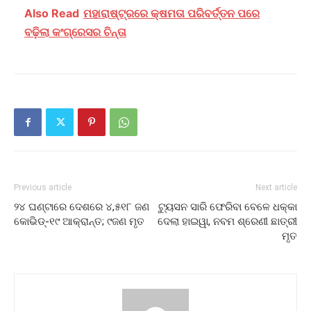
Also Read
ମହାରାଷ୍ଟ୍ରରେ କ୍ଷମତା ପରିବର୍ତ୍ତନ ପରେ
ବଢ଼ିଲା କଂଗ୍ରେସର ଚିନ୍ତା
Previous article
Next article
୨୪ ଘଣ୍ଟାରେ ଦେଶରେ ୪,୫୧୮ ଜଣ
ଟ୍ୟୁସନ ସାରି ଫେରିବା ବେଳେ ଧକ୍କା
କୋଭିଡ୍‌-୧୯ ଆକ୍ରାନ୍ତ; ୯ଜଣ ମୃତ
ଦେଲା ହାଇୱା, ନବମ ଶ୍ରେଣୀ ଛାତ୍ରୀ
ମୃତ