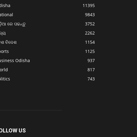
disha
11395
ational
9843
଼ିଆ ରେ ପଢନ୍ତୁ
3752
ଜ୍ୟ
2262
େଶ ବିଦେଶ
1154
ports
1125
usiness Odisha
937
orld
817
litics
743
OLLOW US