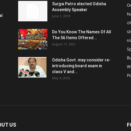
Surjya Patro elected Odisha
O
Assembly Speaker
N
al
June 1, 2019
ଓଡ
ରା
Do You Know The Names Of All
The 56 Items Offered...
ଦ
August 17, 2021
S
B
Odisha Govt. may consider re-
introducing board exam in
W
class V and...
Po
May 4, 2016
OUT US
F