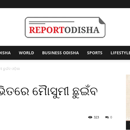
DISHA
WORLD
BUSINESS ODISHA
SPORTS
LIFESTYL
Report
ୀ ଛୁଇଁବ ଓଡ଼ିଶା
ଭିତରେ ମୈାସୁମୀ ଛୁଇଁବ
Odisha
323
0