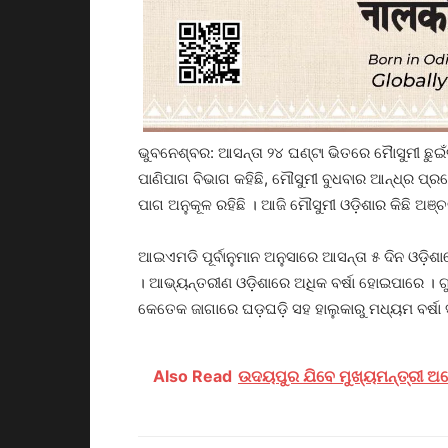
ଭୁବନେଶ୍ବର: ଆସନ୍ତା ୨୪ ଘଣ୍ଟା ଭିତରେ ମୈାସୁମୀ ଛୁଇଁ
ପାଣିପାଗ ବିଭାଗ କହିଛି, ମୌସୁମୀ ବୁଧବାର ଆନ୍ଧ୍ର ପ
ପାଗ ଅନୁକୂଳ ରହିଛି । ଆଜି ମୌସୁମୀ ଓଡ଼ିଶାର କିଛି ଅଞ୍ଚ
ଆଇଏମଡି ପୂର୍ବାନୁମାନ ଅନୁସାରେ ଆସନ୍ତା ୫ ଦିନ ଓଡ଼ିଶ
। ଆଭ୍ୟନ୍ତରୀଣ ଓଡ଼ିଶାରେ ଅଧିକ ବର୍ଷା ହୋଇପାରେ । 
କେତେକ ଜାଗାରେ ଘଡ଼ଘଡ଼ି ସହ ହାଲୁକାରୁ ମଧ୍ୟମ ବର୍ଷା ସ
Also Read
ଉଦୟପୁର ଯିବେ ମୁଖ୍ୟମନ୍ତ୍ରୀ 