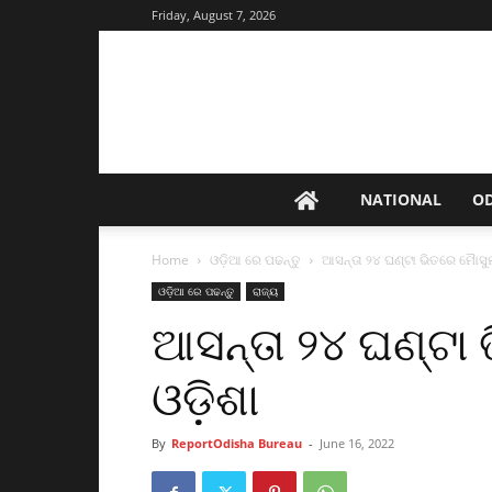
Friday, August 7, 2026
NATIONAL
O
Home
ଓଡ଼ିଆ ରେ ପଢନ୍ତୁ
ଆସନ୍ତା ୨୪ ଘଣ୍ଟା ଭିତରେ ମୈାସୁମ
ଓଡ଼ିଆ ରେ ପଢନ୍ତୁ
ରାଜ୍ୟ
ଆସନ୍ତା ୨୪ ଘଣ୍ଟା 
ଓଡ଼ିଶା
By
ReportOdisha Bureau
-
June 16, 2022