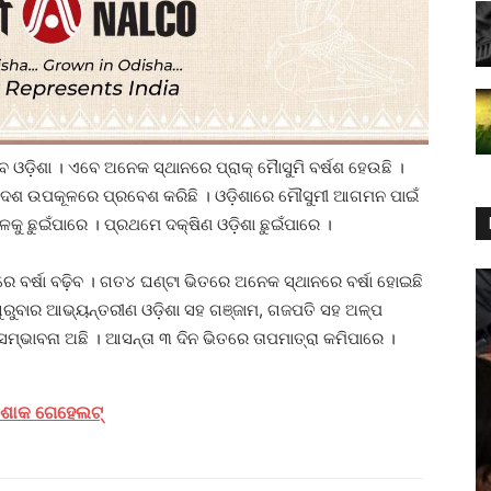
ବ ଓଡ଼ିଶା । ଏବେ ଅନେକ ସ୍ଥାନରେ ପ୍ରାକ୍ ମୈାସୁମି ବର୍ଷଶ ହେଉଛି ।
୍ରଦେଶ ଉପକୂଳରେ ପ୍ରବେଶ କରିଛି । ଓଡ଼ିଶାରେ ମୌସୁମୀ ଆଗମନ ପାଇଁ
ଳକୁ ଛୁଇଁପାରେ । ପ୍ରଥମେ ଦକ୍ଷିଣ ଓଡ଼ିଶା ଛୁଇଁପାରେ ।
ାରେ ବର୍ଷା ବଢ଼ିବ । ଗତ୪ ଘଣ୍ଟା ଭିତରେ ଅନେକ ସ୍ଥାନରେ ବର୍ଷା ହୋଇଛି
ଗୁରୁବାର ଆଭ୍ୟନ୍ତରୀଣ ଓଡ଼ିଶା ସହ ଗଞ୍ଜାମ, ଗଜପତି ସହ ଅଳ୍ପ
ମ୍ଭାବନା ଅଛି । ଆସନ୍ତା ୩ ଦିନ ଭିତରେ ତାପମାତ୍ରା କମିପାରେ ।
ଅଶୋକ ଗେହେଲଟ୍