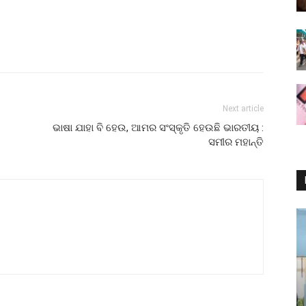
Next article
ଭାଷା ଯାହା ବି ହେଉ, ଆମର ସଂସ୍କୃତି ହେଉଛି ଭାରତୀୟ :
ସମୀର ମହାନ୍ତି