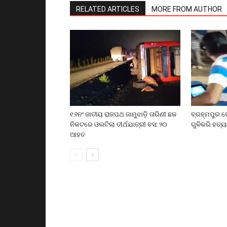
RELATED ARTICLES
MORE FROM AUTHOR
୧୬ନଂ ଜାତୀୟ ରାଜପଥ ଜାମୁଝାଡ଼ି ତାରିଣୀ ଛକ
ବ୍ରହ୍ମପୁର ର
ନିକଟରେ ଓଲଟିଲା ତୀର୍ଥଯାତ୍ରୀ ବସ: ୨୦
ଗୁଳିକରି ହତ୍ୟ
ଆହତ