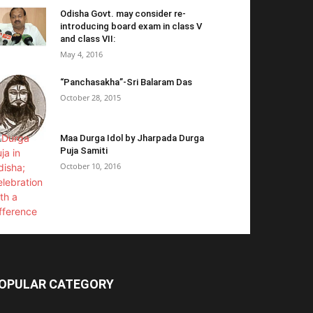
Odisha Govt. may consider re-
introducing board exam in class V
and class VII:
May 4, 2016
“Panchasakha”-Sri Balaram Das
October 28, 2015
Maa Durga Idol by Jharpada Durga
Puja Samiti
October 10, 2016
OPULAR CATEGORY