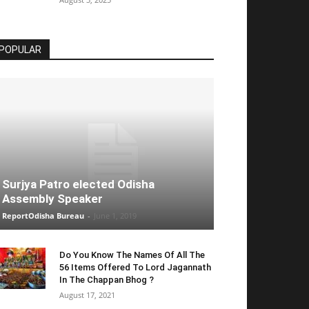
POPULAR
Surjya Patro elected Odisha
Assembly Speaker
ReportOdisha Bureau
-
June 1, 2019
Do You Know The Names Of All The
56 Items Offered To Lord Jagannath
In The Chappan Bhog ?
August 17, 2021