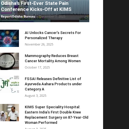
Odisha’s First-Ever State Pain
Conference Kicks-Off at KIMS
ReportOdisha Bureau
-
December 7, 2025
AI Unlocks Cancer’s Secrets For
Personalized Therapy
November 26, 2025
Mammography Reduces Breast
Cancer Mortality Among Women
October 17, 2025
FSSAI Releases Definitive List of
Ayurveda Aahara Products under
Category A
August 3, 2025
KIMS Super Speciality Hospital:
Eastern India’s First Double Knee
Replacement Surgery on 87-Year-Old
Woman Performed
August 3, 2025