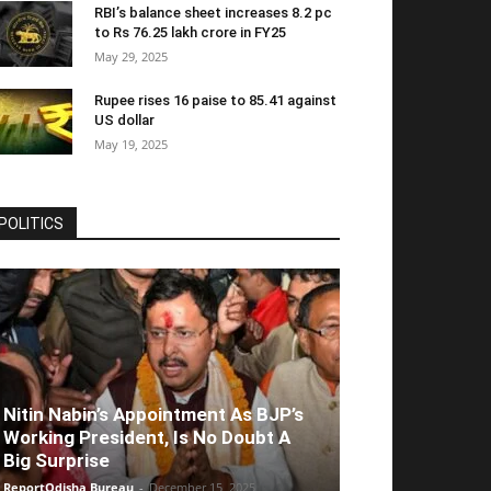
RBI’s balance sheet increases 8.2 pc
to Rs 76.25 lakh crore in FY25
May 29, 2025
Rupee rises 16 paise to 85.41 against
US dollar
May 19, 2025
POLITICS
Nitin Nabin’s Appointment As BJP’s
Working President, Is No Doubt A
Big Surprise
ReportOdisha Bureau
-
December 15, 2025