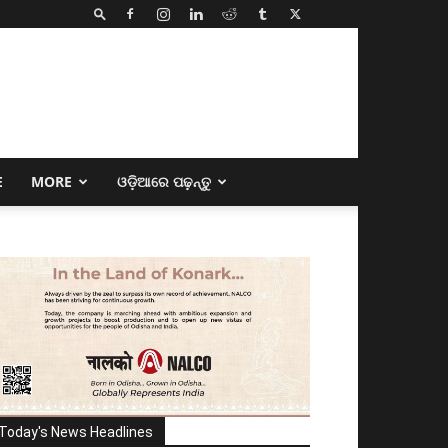
E
MORE
ଓଡ଼ିଆରେ ପଢ଼ନ୍ତୁ
Today's News Headlines