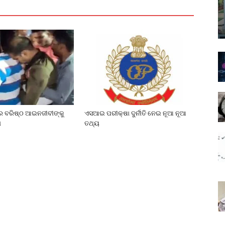
େ ବରିଷ୍ଠ ଆଇନଜୀବୀଙ୍କୁ
ଏସଆଇ ପରୀକ୍ଷା ଦୁର୍ନୀତି ନେଇ ନୂଆ ନୂଆ
ା
ତଥ୍ୟ