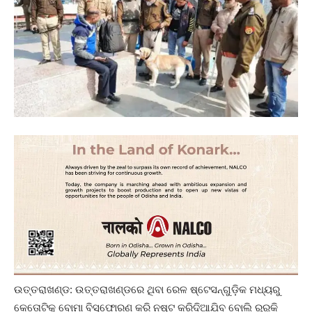
ଉତ୍ତରାଖଣ୍ଡ: ଉତ୍ତରାଖଣ୍ଡରେ ଥିବା ରେଳ ଷ୍ଟେସନ୍‌ଗୁଡ଼ିକ ମଧ୍ୟରୁ
କେତୋଟିକୁ ବୋମା ବିସ୍ଫୋରଣ କରି ନଷ୍ଟ କରିଦିଆଯିବ ବୋଲି ରୁର୍‌କି