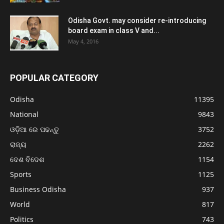
Odisha Govt. may consider re-introducing
board exam in class V and...
May 4, 2016
POPULAR CATEGORY
Odisha
11395
National
9843
ଓଡ଼ିଆ ରେ ପଢନ୍ତୁ
3752
ରାଜ୍ୟ
2262
ଦେଶ ବିଦେଶ
1154
Sports
1125
Business Odisha
937
World
817
Politics
743