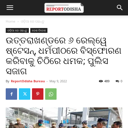
Home
ଓଡ଼ିଆ ରେ ପଢନ୍ତୁ
ଓଡ଼ିଆ ରେ ପଢନ୍ତୁ
ଦେଶ ବିଦେଶ
ଉତ୍ତରାଖଣ୍ଡରେ ୬ ରେଲ୍‌ୱେ
ଷ୍ଟେସନ୍‌, ଧର୍ମପୀଠରେ ବିସ୍ଫୋରଣ
କରିବାକୁ ଚିଠିରେ ଧମକ; ପୁଲିସ
ସଜାଗ
By
ReportOdisha Bureau
-
May 9, 2022
489
0