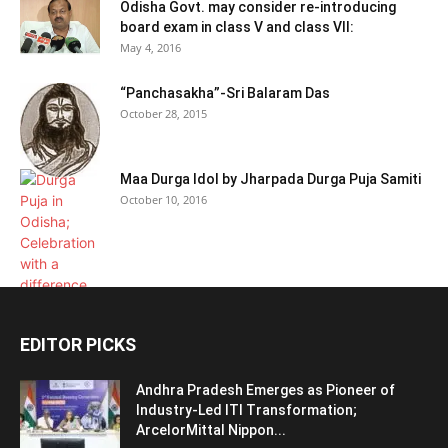
Odisha Govt. may consider re-introducing
board exam in class V and class VII:
May 4, 2016
“Panchasakha”-Sri Balaram Das
October 28, 2015
Maa Durga Idol by Jharpada Durga Puja Samiti
October 10, 2016
EDITOR PICKS
Andhra Pradesh Emerges as Pioneer of
Industry-Led ITI Transformation;
ArcelorMittal Nippon...