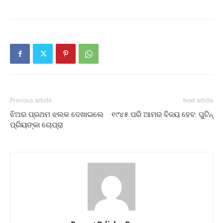
Previous article
Next article
ଝିଅର ପ୍ରଥମ ଝଲକ ଦେଖାଇଲେ
୧୯୪୫ ପରି ଆମର ବିଜୟ ହେବ: ପୁଟିନ୍‌
ପ୍ରିୟଙ୍କା ଚୋପ୍ରା