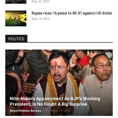
May 29, 2025
Rupee rises 16 paise to 85.41 against US dollar
May 19, 2025
POLITICS
Nitin Nabin’s Appointment As BJP’s Working
President, Is No Doubt A Big Surprise
ReportOdisha Bureau
-
December 15, 2025