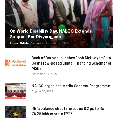
On World Disability Day, NALCO Extends
Support For Divyangjans
ReportOdisha Bureau
-
December 5, 2025
Bank of Baroda launches “bob Digi Udyam” – a
Cash Flow-Based Digital Financing Scheme for
MSEs
September 3, 2025
NALCO organises Media Connect Programme
August 20, 2025
RBI’s balance sheet increases 8.2 pc to Rs
76.25 lakh crore in FY25