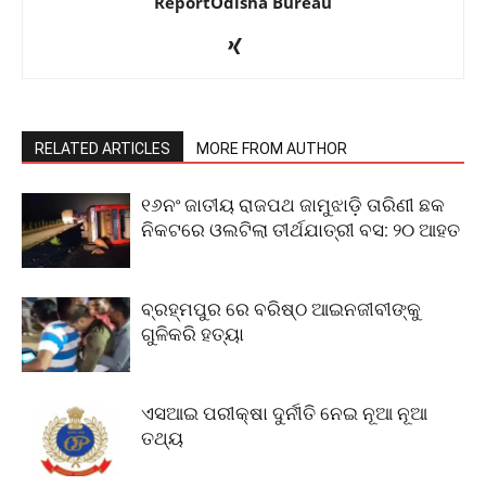
ReportOdisha Bureau
RELATED ARTICLES
MORE FROM AUTHOR
୧୬ନଂ ଜାତୀୟ ରାଜପଥ ଜାମୁଝାଡ଼ି ତାରିଣୀ ଛକ
ନିକଟରେ ଓଲଟିଲା ତୀର୍ଥଯାତ୍ରୀ ବସ: ୨୦ ଆହତ
ବ୍ରହ୍ମପୁର ରେ ବରିଷ୍ଠ ଆଇନଜୀବୀଙ୍କୁ
ଗୁଳିକରି ହତ୍ୟା
ଏସଆଇ ପରୀକ୍ଷା ଦୁର୍ନୀତି ନେଇ ନୂଆ ନୂଆ
ତଥ୍ୟ