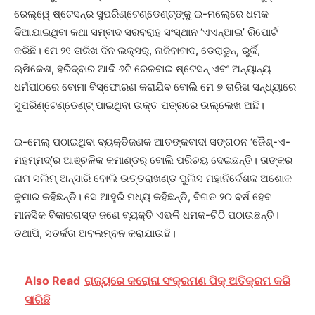
ରେଲ୍‌ୱେ ଷ୍ଟେସନ୍‌ର ସୁପରିଣ୍ଟେଣ୍ଡେଣ୍ଟ୍‌ଙ୍କୁ ଇ-ମଲେ୍‌ରେ ଧମକ
ଦିଆଯାଇଥିବା କଥା ସମ୍ବାଦ ସରବରାହ ସଂସ୍ଥାନ ‘ଏଏନ୍‌ଆଇ’ ରିପୋର୍ଟ
କରିଛି। ମେ ୨୧ ତାରିଖ ଦିନ ଲକ୍ସର୍‌, ନାଜିବାବାଦ, ଡେରାଡୁନ୍‌, ରୁର୍କି,
ଋଷିକେଶ, ହରିଦ୍ବାର ଆଦି ୬ଟି ରେଳବାଇ ଷ୍ଟେସନ୍‌ ଏବଂ ଅନ୍ୟାନ୍ୟ
ଧର୍ମପୀଠରେ ବୋମା ବିସ୍ଫୋରଣ କରାଯିବ ବୋଲି ମେ ୭ ତାରିଖ ସନ୍ଧ୍ୟାରେ
ସୁପରିଣ୍ଟେଣ୍ଡେଣ୍ଟ୍‌ ପାଇଥିବା ଉକ୍ତ ପତ୍ରରେ ଉଲ୍ଲେଖ ଅଛି।
ଇ-ମେଲ୍‌ ପଠାଇଥିବା ବ୍ୟକ୍ତିଜଣକ ଆତଙ୍କବାଦୀ ସଙ୍ଗଠନ ‘ଜୈଶ୍‌-ଏ-
ମହମ୍ମଦ୍‌’ର ଆଞ୍ଚଳିକ କମାଣ୍ଡର୍‌ ବୋଲି ପରିଚୟ ଦେଇଛନ୍ତି। ତାଙ୍କର
ନାମ ସଲିମ୍‌ ଅନ୍‌ସାରି ବୋଲି ଉତ୍ତରାଖଣ୍ଡ ପୁଲିସ ମହାନିର୍ଦେଶକ ଅଶୋକ
କୁମାର କହିଛନ୍ତି। ସେ ଆହୁରି ମଧ୍ୟ କହିଛନ୍ତି, ବିଗତ ୨୦ ବର୍ଷ ହେବ
ମାନସିକ ବିକାରଗସ୍ତ ଜଣେ ବ୍ୟକ୍ତି ଏଭଳି ଧମକ-ଚିଠି ପଠାଉଛନ୍ତି।
ତଥାପି, ସତର୍କତା ଅବଲମ୍ବନ କରାଯାଉଛି।
Also Read
ରାଜ୍ୟରେ କରୋନା ସଂକ୍ରମଣ ପିକ୍ ଅତିକ୍ରମ କରି
ସାରିଛି