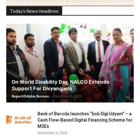
Today's News Headlines
On World Disability Day, NALCO Extends
Support For Divyangjans
ReportOdisha Bureau
-
December 5, 2025
Bank of Baroda launches “bob Digi Udyam” – a
Cash Flow-Based Digital Financing Scheme for
MSEs
September 3, 2025