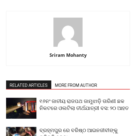
Sriram Mohanty
RELATED ARTICLES
MORE FROM AUTHOR
୧୬ନଂ ଜାତୀୟ ରାଜପଥ ଜାମୁଝାଡ଼ି ତାରିଣୀ ଛକ
ନିକଟରେ ଓଲଟିଲା ତୀର୍ଥଯାତ୍ରୀ ବସ: ୨୦ ଆହତ
ବ୍ରହ୍ମପୁର ରେ ବରିଷ୍ଠ ଆଇନଜୀବୀଙ୍କୁ