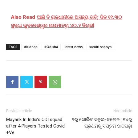
Also Read
ଆଜି ବି ରାଜଧାନୀରେ ଅସହ୍ୟ ତାତି; ଦିନ ୧୧.୩୦
ସୁଦ୍ଧା ଭୁବନେଶ୍ୱର ତାପମାତ୍ରା ୪୦.୨ ଡିଗ୍ରୀ
TAGS
#Kidnap
#Odisha
latest news
samiti sabhya
Previous article
Next article
Mayank In India’s ODI squad
୭ରୁ ଖୋଲିବ ସ୍କୁଲ-କଲେଜ : ୧୪ରୁ
after 4 Players Tested Covid
ପ୍ରଥମରୁ ସପ୍ତମ ପାଠପଢ଼ା
+Ve