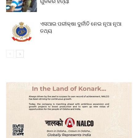
ଗୁଳିକରି ହତ୍ୟା
ଏସଆଇ ପରୀକ୍ଷା ଦୁର୍ନୀତି ନେଇ ନୂଆ ନୂଆ
ତଥ୍ୟ