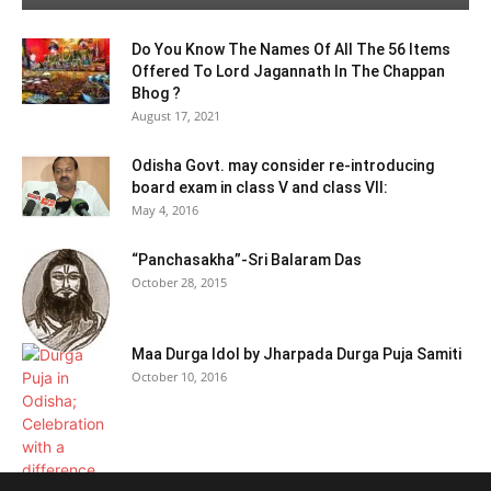
Do You Know The Names Of All The 56 Items
Offered To Lord Jagannath In The Chappan
Bhog ?
August 17, 2021
Odisha Govt. may consider re-introducing
board exam in class V and class VII:
May 4, 2016
“Panchasakha”-Sri Balaram Das
October 28, 2015
Maa Durga Idol by Jharpada Durga Puja Samiti
October 10, 2016