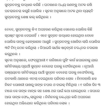
ସୁବ୍ରତଙ୍କୁ ଉଦ୍ଧାର କରିଛି । ଘଟଣାରେ ଅନ୍ୟ ଜଣଙ୍କୁ ଅଟକ ରଖି
ପଚରାଉଚରା କରୁଛି ପୋଲିସ । ସୂଚନା ଅନୁସାରେ ଅଟକ ଥିବା ବ୍ୟକ୍ତି
ସୁବ୍ରତଙ୍କୁ ଶେଷ କଲ୍ କରିଥିଲେ ।
ତେବେ, ସୁବ୍ରତଙ୍କୁ କିଏ ଅପହରଣ କରିଥିଲା ସେନେଇ ପୋଲିସ କିଛି
ସ୍ପଷ୍ଟ ସୂଚନା ଦେଇନାହିଁ । ଏବେ ସୁବ୍ରତ ଉଦ୍ଧାର ହୋଇଥିବା ବେଳେ
ପୋଲିସ ତାଙ୍କୁ ଢେଙ୍କାନାଳ ଆଣୁଛି । ସୁବ୍ରତଙ୍କୁ ଖୋଜିବା ଲାଗି ପୋଲିସ
୩ଟି ଟିମ୍ ଗଠନ କରିଥିଲା । ଡିଆଇଜି ସାର୍ଥକ ଷଡ଼ଙ୍ଗୀ ତଦନ୍ତର ତଦାରଖ
କରୁଥିଲେ ।
ସୂଚନା ଅନୁସାରେ, ଫେବ୍ରୁଆରୀ ୧ ତାରିଖରେ ପୁସିଂ କାର୍ଡ ଛପାଇବାକୁ ଯାଇ
ସମିତିସଭ୍ୟ ପ୍ରାର୍ଥୀ ସୁବ୍ରତ ବେହେରା ଘରକୁ ଫେରିନଥିଲେ । ନୂଆଗାଁ
ପଞ୍ଚାୟତର ସମିତିସଭ୍ୟ ପାର୍ଥୀ ସୁବ୍ରତ ବେହେରା ଘରକୁ ନଫେରିବାରୁ,
ଗତକାଲି ଥାନାରେ ଏତଲା ଦେଇଥିଲେ ପରିବାର ଲୋକ । ନିମବାହାଲି ଛକ
ନିକଟ ପୋଖରୀ ପାଖରୁ ତାଙ୍କ ଚପଲ ଓ ବାଇକ୍ ମିଳିଥିଲା । ୧ ତାରିଖ ଦିନ ୩
ଟାରେ ସେ ତାଙ୍କ ମାଙ୍କ ସହ ଶେଷ ଥର ପାଇଁ କଥା ହୋଇଥିଲେ । ତାପରେ
ଆଉ ତାଙ୍କ ଫୋନ୍ ଲାଗୁନଲା । ନିର୍ବାଚନକୁ କେନ୍ଦ୍ର କରି ଅପହରଣ
ହୋଇଥିବା ଅଭିଯୋଗ କରିଥିଲେ ପରିବାର ଲୋକ ।