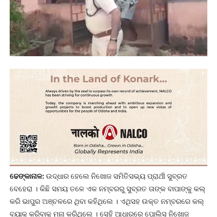
ଢେଙ୍କାନାଳ:
ଉଦ୍ଧାର ହେଲେ ନିଖୋଜ ସମିତିସଭ୍ୟ ପ୍ରାର୍ଥୀ ସୁବ୍ରତ
ବେହେରା । କିଛି ସମୟ ତଳେ ଏକ ନମ୍ବରରୁ ସୁବ୍ରତ ତାଙ୍କ ବାପାଙ୍କୁ କଲ୍
କରି ଭାପୁର ଅଞ୍ଚଳରେ ଥିବା କହିଥିଲେ । ଏଥିସହ ଉକ୍ତ ନମ୍ବରରେ କଲ୍
ବ୍ୟାକ୍ କରିବାକୁ ମନା କରିଥିଲେ । ସେହି ଆଧାରରେ ପୋଲିସ ନିଖୋଜ