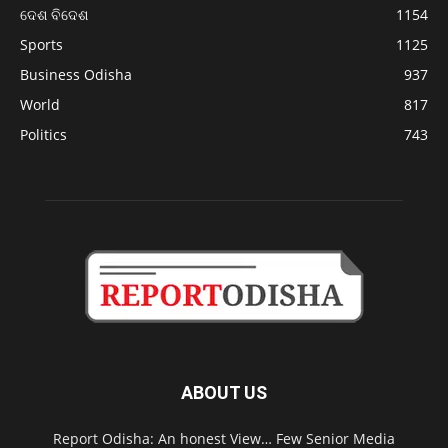
ଦେଶ ବିଦେଶ
1154
Sports
1125
Business Odisha
937
World
817
Politics
743
ABOUT US
Report Odisha: An honest View… Few Senior Media