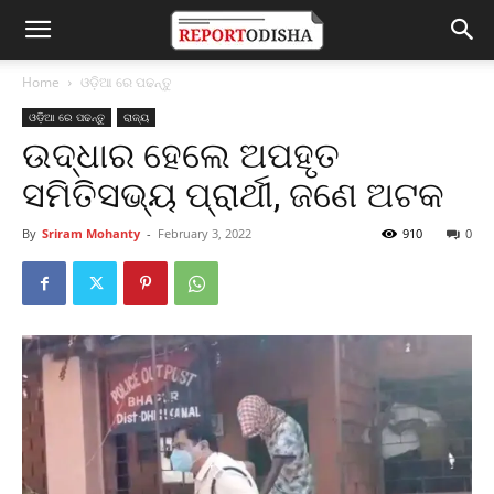
Home
ଓଡ଼ିଆ ରେ ପଢନ୍ତୁ
ଓଡ଼ିଆ ରେ ପଢନ୍ତୁ
ରାଜ୍ୟ
ଉଦ୍ଧାର ହେଲେ ଅପହୃତ
ସମିତିସଭ୍ୟ ପ୍ରାର୍ଥୀ, ଜଣେ ଅଟକ
By
Sriram Mohanty
-
February 3, 2022
910
0