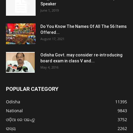
Speaker
June 1, 2019
Do You Know The Names Of All The 56 Items
Offered...
August 17, 2021
Odisha Govt. may consider re-introducing
board exam in class V and...
May 4, 2016
POPULAR CATEGORY
Odisha
11395
National
9843
ଓଡ଼ିଆ ରେ ପଢନ୍ତୁ
3752
ରାଜ୍ୟ
2262