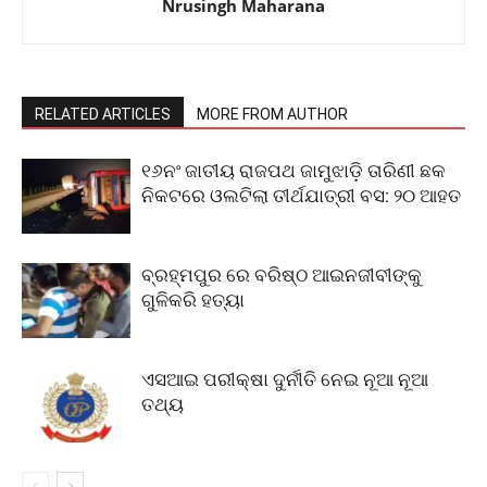
Nrusingh Maharana
RELATED ARTICLES
MORE FROM AUTHOR
୧୬ନଂ ଜାତୀୟ ରାଜପଥ ଜାମୁଝାଡ଼ି ତାରିଣୀ ଛକ
ନିକଟରେ ଓଲଟିଲା ତୀର୍ଥଯାତ୍ରୀ ବସ: ୨୦ ଆହତ
ବ୍ରହ୍ମପୁର ରେ ବରିଷ୍ଠ ଆଇନଜୀବୀଙ୍କୁ
ଗୁଳିକରି ହତ୍ୟା
ଏସଆଇ ପରୀକ୍ଷା ଦୁର୍ନୀତି ନେଇ ନୂଆ ନୂଆ
ତଥ୍ୟ