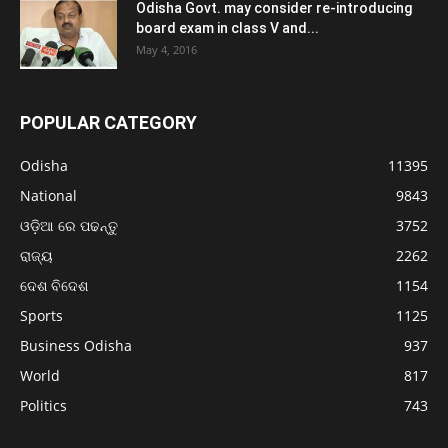
Odisha Govt. may consider re-introducing
board exam in class V and...
May 4, 2016
POPULAR CATEGORY
Odisha
11395
National
9843
ଓଡ଼ିଆ ରେ ପଢନ୍ତୁ
3752
ରାଜ୍ୟ
2262
ଦେଶ ବିଦେଶ
1154
Sports
1125
Business Odisha
937
World
817
Politics
743