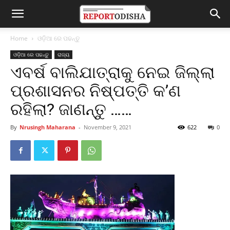
Home
ଓଡ଼ିଆ ରେ ପଢନ୍ତୁ
ଓଡ଼ିଆ ରେ ପଢନ୍ତୁ
ରାଜ୍ୟ
ଏବର୍ଷ ବାଲିଯାତ୍ରାକୁ ନେଇ ଜିଲ୍ଲା
ପ୍ରଶାସନର ନିଷ୍ପତ୍ତି କ’ଣ
ରହିଲା? ଜାଣନ୍ତୁ ……
By
Nrusingh Maharana
-
November 9, 2021
622
0