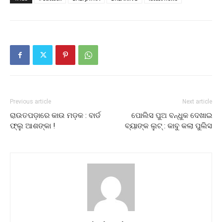
Previous article
Next article
ରାଉତପଡ଼ାରେ କାଉ ମଡ଼କ : ବାର୍ଡ
ପୋଲିସ ପୁଅ ବନ୍ଧୁକ ଦେଖାଇ
ଫ୍ଲୁ ଆଶଙ୍କା !
ବ୍ୟାଙ୍କ ଲୁଟ୍‌ : କାବୁ କଲା ପୁଲିସ