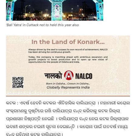
'Bali Yatra' in Cuttack not to held this year also
କଟକ : ଏବର୍ଷ ହେବନି କଟକର ଐତିହାସିକ ବାଲିଯାତ୍ରା । ମହାମାରୀ କରୋନା
ସଂକ୍ରମଣକୁ ଦୃଷ୍ଟିରେ ରଖି ବାଲିଯାତ୍ରା ବନ୍ଦ କରିବାକୁ କଟକ ଜିଲ୍ଲା
ପ୍ରଶାସନ ନିଷ୍ପତ୍ତି ନେଇଛି । ବାଲିଯାତ୍ରା ବନ୍ଦ ନେଇ କଟକ ଜିଲ୍ଲାପାଳ
ଭବାନୀ ଶଙ୍କର ଚଇନୀ ସୂଚନା ଦେଇଛନ୍ତି । କରୋନା ପାଇଁ ଗତବର୍ଷ ମଧ୍ୟ
ବନ୍ଦ ରହିଥିଲା କଟକ ବାଲିଯାତ୍ରା।