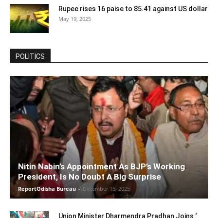
Rupee rises 16 paise to 85.41 against US dollar
May 19, 2025
POLITICS
Nitin Nabin’s Appointment As BJP’s Working
President, Is No Doubt A Big Surprise
ReportOdisha Bureau
-
December 15, 2025
Union Minister Dharmendra Pradhan Joins ‘