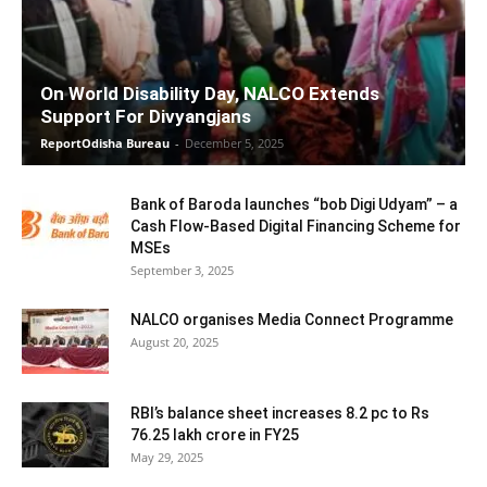
On World Disability Day, NALCO Extends
Support For Divyangjans
ReportOdisha Bureau
-
December 5, 2025
Bank of Baroda launches “bob Digi Udyam” – a
Cash Flow-Based Digital Financing Scheme for
MSEs
September 3, 2025
NALCO organises Media Connect Programme
August 20, 2025
RBI’s balance sheet increases 8.2 pc to Rs
76.25 lakh crore in FY25
May 29, 2025