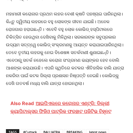
ମହାମାରୀ କରୋନାର ପ୍ରଥମ ଲହର ବେଶୀ କ୍ଷତି ପହଞ୍ଚାଇ ପାରିନଥିଲା।
କିନ୍ତୁ ଦ୍ୱିତୀୟ ଲହରରେ ବହୁ ଲୋକଙ୍କ ଜୀବନ ଯାଇଛି। ଅନେକ
ରୋଜଗାର ହରାଇଛନ୍ତି। ଏବେବି ବହୁ ଲୋକ କୋଭିଡ୍‌ ହସ୍ପିଟାଲରେ
ଚିକିତ୍ସିତ ହେଉଥିବା ଦେଖିବାକୁ ମିଳିଥିଲା। ସରକାରଙ୍କ ସବୁପ୍ରକାର
ଉଦ୍ୟମ ସତ୍ତ୍ୱେ କୋଭିଡ୍‌ ସଂକ୍ରମଣକୁ ଆୟତ୍ତ କରାଯାଇପାରିନଥିଲା।
ତେବେ ତୃତୀୟ ଲହରକୁ ନେଇ ବିଶେଷଜ୍ଞ ସତର୍କବାଣୀ ଶୁଣାଇଛନ୍ତି।
ଏବେଠାରୁ ସତର୍କ ନହେଲେ କରୋନା ସଂଗ୍ରମଣ ଭୟଙ୍କର ହେବ ବୋଲି
ଆଶଙ୍କା କରାଯାଉଛି। ଏପରି ସ୍ଥିତିରେ କଟକର ଐତିହାସିକ ବାଲି ଯାତ୍ରା
ନକରିବା ପାଇଁ କଟକ ଜିଲ୍ଲା ପ୍ରଶାସନ ନିଷ୍ପତ୍ତି ନେଇଛି। କୋଭିଡ୍‌କୁ
ଦେଖି ଗତବର୍ଷ ମଧ୍ୟ ବାଲି ଯାତ୍ରା ହୋଇନଥିଲା।
Also Read
ଆଇପିଏଲରେ କରୋନାର ଏଣ୍ଟ୍ରି: ଦିଲ୍ଲୀ
କ୍ୟାପିଟାଲ୍ସର ଫିଜିଓ ପାଟ୍ରିକ ଫରହାଟ ପଜିଟିଭ ଚିହ୍ନଟ
TAGS
#Cuttack
BALI JATRA
BREAKING
latest news