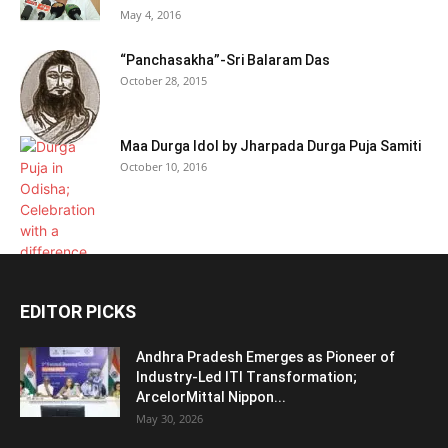
May 4, 2016
“Panchasakha”-Sri Balaram Das
October 28, 2015
Maa Durga Idol by Jharpada Durga Puja Samiti
October 10, 2016
EDITOR PICKS
Andhra Pradesh Emerges as Pioneer of
Industry-Led ITI Transformation;
ArcelorMittal Nippon...
May 30, 2026