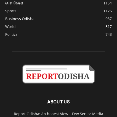
ଦେଶ ବିଦେଶ
1154
Sports
1125
Business Odisha
937
World
817
Politics
743
ABOUT US
Report Odisha: An honest View… Few Senior Media