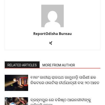
ReportOdisha Bureau
RELATED ARTICLES
MORE FROM AUTHOR
୧୬ନଂ ଜାତୀୟ ରାଜପଥ ଜାମୁଝାଡ଼ି ତାରିଣୀ ଛକ
ନିକଟରେ ଓଲଟିଲା ତୀର୍ଥଯାତ୍ରୀ ବସ: ୨୦ ଆହତ
ବ୍ରହ୍ମପୁର ରେ ବରିଷ୍ଠ ଆଇନଜୀବୀଙ୍କୁ