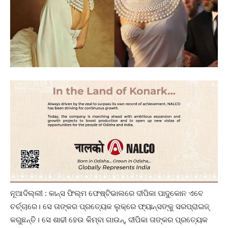
ନୂଆଦିଲ୍ଲୀ : କାନ୍ସ ଫିଲ୍ମ ଫେଷ୍ଟିଭାଲରେ ଦୀପିକା ପାଦୁକୋନ ଏବେ
ଚର୍ଚ୍ଚାରେ। ସେ ତାଙ୍କର ପ୍ରତ୍ୟେକ ଲୁକ୍‌ରେ ଫ୍ୟାନ୍ସଙ୍କୁ ସରପ୍ରାଇଜ୍
କରୁଛନ୍ତି। ସେ ଶାଢୀ ହେଉ କିମ୍ବା ଗାଉନ୍, ଦୀପିକା ତାଙ୍କର ପ୍ରତ୍ୟେକ