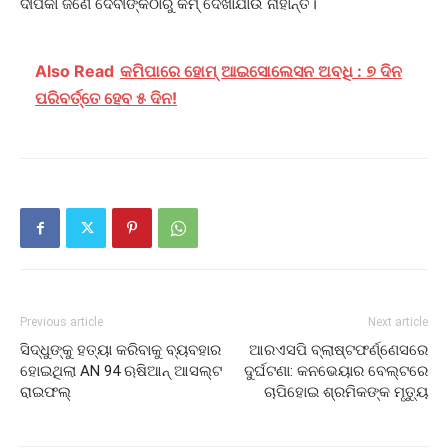
ଦୀପିକା ଜଣେ ଦେବୀଙ୍କଠାରୁ କମ୍ ଦେଖାଯାଉ ନାହାଁନ୍ତି।
Also Read
କମିପାରେ ହୋମ୍ ଆଇସୋଲେସନ ଅବଧି : ୭ ଦିନ
ପରିବର୍ତ୍ତେ ହେବ ୫ ଦିନ!
Previous article
Next article
ସିଦ୍ଧୁଙ୍କୁ ହତ୍ୟା କରିବାକୁ ବ୍ୟବହାର
ଆରଏସପି ବ୍ଲାଷ୍ଟଫର୍ଣ୍ଣେସରେ
ହୋଇଥିଲା AN 94 ଋଷିଆନ୍ ଆସଲ୍ଟ
ଦୁର୍ଘଟଣା: କନଭେୟାର ବେଲ୍ଟରେ
ରାଇଫଲ୍
ଚାପିହୋଇ ଶ୍ରମିକଙ୍କ ମୃତ୍ୟୁ