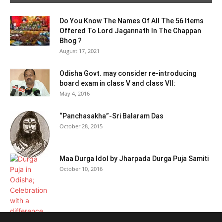
Do You Know The Names Of All The 56 Items
Offered To Lord Jagannath In The Chappan
Bhog ?
August 17, 2021
Odisha Govt. may consider re-introducing
board exam in class V and class VII:
May 4, 2016
“Panchasakha”-Sri Balaram Das
October 28, 2015
Maa Durga Idol by Jharpada Durga Puja Samiti
October 10, 2016