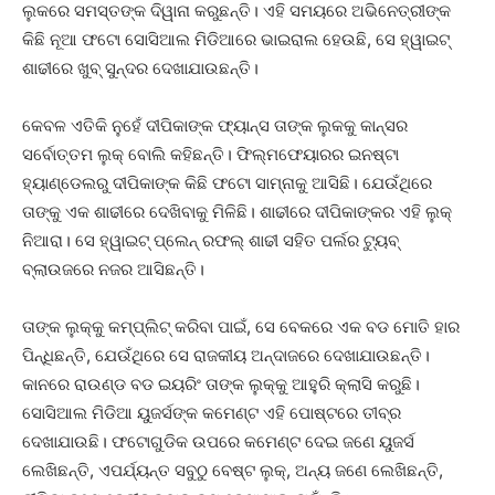
ଲୁକରେ ସମସ୍ତଙ୍କ ଦିୱାନା କରୁଛନ୍ତି। ଏହି ସମୟରେ ଅଭିନେତ୍ରୀଙ୍କ
କିଛି ନୂଆ ଫଟୋ ସୋସିଆଲ ମିଡିଆରେ ଭାଇରାଲ ହେଉଛି, ସେ ହ୍ୱାଇଟ୍
ଶାଢୀରେ ଖୁବ୍ ସୁନ୍ଦର ଦେଖାଯାଉଛନ୍ତି।
କେବଳ ଏତିକି ନୁହେଁ ଦୀପିକାଙ୍କ ଫ୍ୟାନ୍ସ ତାଙ୍କ ଲୁକକୁ କାନ୍ସର
ସର୍ବୋତ୍ତମ ଲୁକ୍ ବୋଲି କହିଛନ୍ତି। ଫିଲ୍ମଫେୟାରର ଇନଷ୍ଟା
ହ୍ୟାଣ୍ଡେଲରୁ ଦୀପିକାଙ୍କ କିଛି ଫଟୋ ସାମ୍ନାକୁ ଆସିଛି। ଯେଉଁଥିରେ
ତାଙ୍କୁ ଏକ ଶାଢୀରେ ଦେଖିବାକୁ ମିଳିଛି। ଶାଢୀରେ ଦୀପିକାଙ୍କର ଏହି ଲୁକ୍
ନିଆରା। ସେ ହ୍ୱାଇଟ୍ ପ୍ଲେନ୍ ରଫଲ୍ ଶାଢୀ ସହିତ ପର୍ଲର ଟ୍ୟୁବ୍
ବ୍ଲାଉଜରେ ନଜର ଆସିଛନ୍ତି।
ତାଙ୍କ ଲୁକ୍‌କୁ କମ୍ପ୍ଲିଟ୍ କରିବା ପାଇଁ, ସେ ବେକରେ ଏକ ବଡ ମୋତି ହାର
ପିନ୍ଧିଛନ୍ତି, ଯେଉଁଥିରେ ସେ ରାଜକୀୟ ଅନ୍ଦାଜରେ ଦେଖାଯାଉଛନ୍ତି।
କାନରେ ରାଉଣ୍ଡ ବଡ ଇୟରିଂ ତାଙ୍କ ଲୁକ୍‌କୁ ଆହୁରି କ୍ଲାସି କରୁଛି।
ସୋସିଆଲ ମିଡିଆ ୟୁଜର୍ସଙ୍କ କମେଣ୍ଟ ଏହି ପୋଷ୍ଟରେ ତୀବ୍ର
ଦେଖାଯାଉଛି। ଫଟୋଗୁଡିକ ଉପରେ କମେଣ୍ଟ ଦେଇ ଜଣେ ୟୁଜର୍ସ
ଲେଖିଛନ୍ତି, ଏପର୍ଯ୍ୟନ୍ତ ସବୁଠୁ ବେଷ୍ଟ ଲୁକ୍, ଅନ୍ୟ ଜଣେ ଲେଖିଛନ୍ତି,