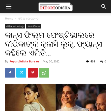
Home
ଓଡ଼ିଆ ରେ ପଢନ୍ତୁ
ଓଡ଼ିଆ ରେ ପଢନ୍ତୁ
ଦେଶ ବିଦେଶ
କାନ୍ସ ଫିଲ୍ମ ଫେଷ୍ଟିଭାଲରେ
ଦୀପିକାଙ୍କ କ୍ଲାସି ଲୁକ୍, ଫ୍ୟାନ୍ସ
କହିଲେ ଏମିତି…
By
ReportOdisha Bureau
-
May 30, 2022
468
0