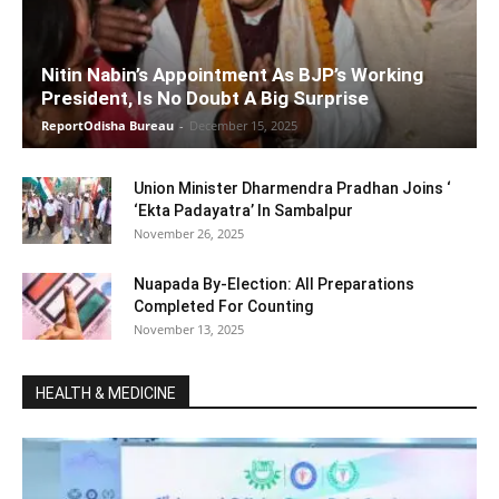
Nitin Nabin’s Appointment As BJP’s Working
President, Is No Doubt A Big Surprise
ReportOdisha Bureau
-
December 15, 2025
Union Minister Dharmendra Pradhan Joins ‘
‘Ekta Padayatra’ In Sambalpur
November 26, 2025
Nuapada By-Election: All Preparations
Completed For Counting
November 13, 2025
HEALTH & MEDICINE