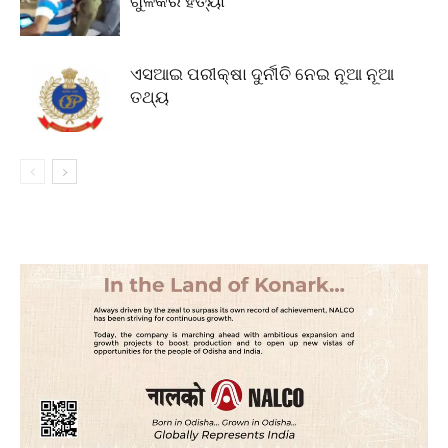
ଗୁଳିକରି ହତ୍ୟା
ଏସଆଇ ପରୀକ୍ଷା ଦୁର୍ନୀତି ନେଇ ନୂଆ ନୂଆ
ତଥ୍ୟ