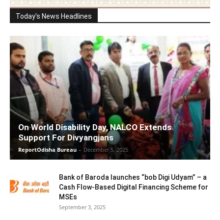
Today's News Headlines
On World Disability Day, NALCO Extends
Support For Divyangjans
ReportOdisha Bureau
-
December 5, 2025
Bank of Baroda launches “bob Digi Udyam” – a
Cash Flow-Based Digital Financing Scheme for
MSEs
September 3, 2025