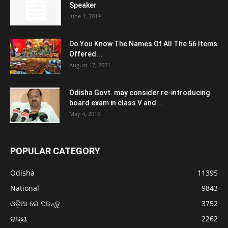
Speaker
June 1, 2019
Do You Know The Names Of All The 56 Items
Offered...
August 17, 2021
Odisha Govt. may consider re-introducing
board exam in class V and...
May 4, 2016
POPULAR CATEGORY
Odisha
11395
National
9843
ଓଡ଼ିଆ ରେ ପଢନ୍ତୁ
3752
ରାଜ୍ୟ
2262