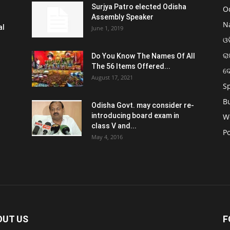
Surjya Patro elected Odisha
O
Assembly Speaker
N
al
June 1, 2019
ଓଡ
ରା
Do You Know The Names Of All
The 56 Items Offered...
ଦ
August 17, 2021
S
B
Odisha Govt. may consider re-
introducing board exam in
W
class V and...
Po
May 4, 2016
OUT US
F