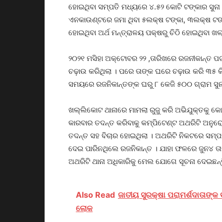
ହୋଇଥିବା ସମ୍ପତି ମଧ୍ୟରେ ୪.୫୨ କୋଟି ଟଙ୍କାର ସୁନା
ଏନକାଉଣ୍ଟରେ ଜମା ଥିବା ୫ଲକ୍ଷ ଟଙ୍କା, ୩ଲକ୍ଷ ଟଙ୍
ହୋଇଥିବା ଅର୍ଥ ମନ୍ତ୍ରାଳୟ ପକ୍ଷରୁ ଚିଠି ହୋଇଥିବା ଖଲ
୨୦୨୧ ମସିହା ଅକ୍ଟୋବର ୨୨ ,ତାରିଖରେ ରଜନୀକାନ୍ତ ପ
ଚଢ଼ାଉ କରିଥିଲା । ପରେ ତାଙ୍କ ଘରେ ଚଢ଼ାଉ କରି ୩୫ 
ସମୟରେ ରଜନିକାନ୍ତଙ୍କ ଘରୁ ୮ କେଜି ୫୦୦ ଗ୍ରାମ ସ
ଖଲ୍ଲିକୋଟ ଥାନାରେ ମାମଲା ରୁଜୁ କରି ଅଭିଯୁକ୍ତକୁ କୋ
କାରବାର ତଦନ୍ତ କରିବାକୁ କମ୍ପିଟେଣ୍ଟ ଅଥରିଟି ଅନୁର
ତଦନ୍ତ ସହ ବିଚାର ହୋଇଥିଲା । ଅଥରିଟି ନିକଟରେ ସମ୍
ଦେଇ ପାରିନଥିଲେ ରଜନିକାନ୍ତ । ଯାହା ଫଳରେ ଜୁନ୪ ତାର
ଅଥରିଟି ଥାନା ଅଧିକାରିକୁ ମେଲ ଯୋଗେ ସୂଚନା ଦେଇଛନ୍ତ
Also Read
ଜାତୀୟ ସୁରକ୍ଷା ପରାମର୍ଶଦାତାଙ୍କ ବ
ଲୋକ