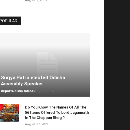
POPULAR
Surjya Patro elected Odisha
Assembly Speaker
ReportOdisha Bureau
-
June 1, 2019
Do You Know The Names Of All The
56 Items Offered To Lord Jagannath
In The Chappan Bhog ?
August 17, 2021