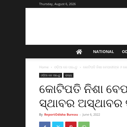
Thursday, August 6, 2026
NATIONAL
O
Home
ଓଡ଼ିଆ ରେ ପଢନ୍ତୁ
କୋଟିପତି ନିଶା ବେପାରୀଙ୍କ ୬ କୋ
ଓଡ଼ିଆ ରେ ପଢନ୍ତୁ
ରାଜ୍ୟ
କୋଟିପତି ନିଶା ବେ
ସ୍ଥାବର ଅସ୍ଥାବର ସ
By
ReportOdisha Bureau
-
June 6, 2022