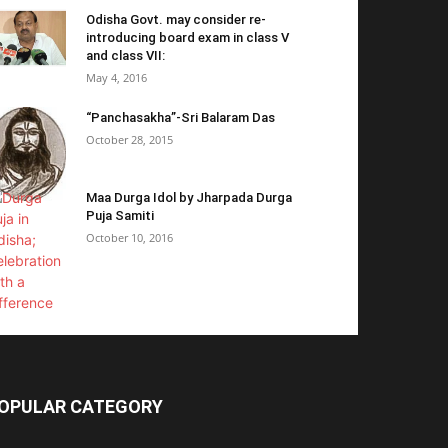
Odisha Govt. may consider re-
introducing board exam in class V
and class VII:
May 4, 2016
“Panchasakha”-Sri Balaram Das
October 28, 2015
Maa Durga Idol by Jharpada Durga
Puja Samiti
October 10, 2016
OPULAR CATEGORY