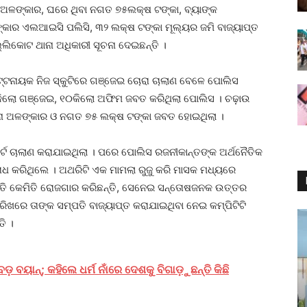
 ଅଳଙ୍କାର, ଘରେ ଥିବା ନଗତ ୭୫ଲକ୍ଷ ଟଙ୍କା, ବ୍ୟାଙ୍କ
କାର ଏଲଆଇସି ପଲିସି, ୩୨ ଲକ୍ଷ ଟଙ୍କା ମୂଲ୍ୟର ଜମି ବାଜ୍ୟାପ୍ତ
୍ଲିକୋଟ ଥାନା ଅଧିକାରୀ ସୂଚନା ଦେଇଛନ୍ତି ।
ଟ୍ଟନାୟକ ନିଜ ସ୍କୁଟିରେ ଗଞ୍ଜେଇ ଚୋରା ଚାଲାଣ ବେଳେ ପୋଲିସ
କିଲୋ ଗଞ୍ଜେଇ, ୧୦କିଲୋ ଅଫିମ ଜବତ କରିଥିଲା ପୋଲିସ । ଚଢ଼ାଉ
ୁନା ଅଳଙ୍କାର ଓ ନଗତ ୭୫ ଲକ୍ଷ ଟଙ୍କା ଜବତ ହୋଇଥିଲା ।
ର୍ଟ ଚାଲାଣ କରାଯାଇଥିଲା । ପରେ ପୋଲିସ ରଜନୀକାନ୍ତଙ୍କ ଅର୍ଥନୈତିକ
ୋଧ କରିଥିଲେ । ଅଥରିଟି ଏକ ମାମଲା ରୁଜୁ କରି ମାସକ ମଧ୍ୟରେ
ପତି କେମିତି ରୋଜଗାର କରିଛନ୍ତି, ସେନେଇ ସନ୍ତୋଷଜନକ ଉତ୍ତର
ିଖରେ ତାଙ୍କ ସମ୍ପତି ବାଜ୍ୟାପ୍ତ କରାଯାଇଥିବା ନେଇ କମ୍ପିଟିଟି
ି ।
ଡ଼ ବୟାନ୍; କହିଲେ ଧର୍ମ ନାଁରେ ଦେଶକୁ ବିଗାଡ଼ୁଛନ୍ତି କିଛି