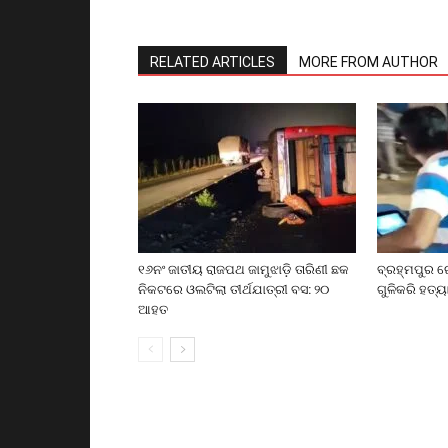
RELATED ARTICLES
MORE FROM AUTHOR
୧୬ନଂ ଜାତୀୟ ରାଜପଥ ଜାମୁଝାଡ଼ି ତାରିଣୀ ଛକ
ବ୍ରହ୍ମପୁର ର
ନିକଟରେ ଓଲଟିଲା ତୀର୍ଥଯାତ୍ରୀ ବସ: ୨୦
ଗୁଳିକରି ହତ୍ୟ
ଆହତ