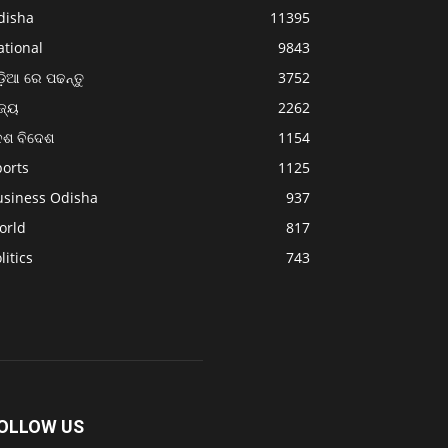
disha
11395
ational
9843
଼ିଆ ରେ ପଢନ୍ତୁ
3752
ଜ୍ୟ
2262
େଶ ବିଦେଶ
1154
ports
1125
usiness Odisha
937
orld
817
litics
743
OLLOW US