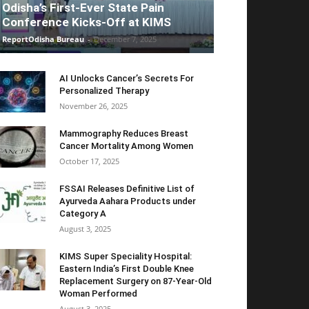
Odisha’s First-Ever State Pain
Conference Kicks-Off at KIMS
ReportOdisha Bureau
-
December 7, 2025
AI Unlocks Cancer’s Secrets For
Personalized Therapy
November 26, 2025
Mammography Reduces Breast
Cancer Mortality Among Women
October 17, 2025
FSSAI Releases Definitive List of
Ayurveda Aahara Products under
Category A
August 3, 2025
KIMS Super Speciality Hospital:
Eastern India’s First Double Knee
Replacement Surgery on 87-Year-Old
Woman Performed
August 3, 2025