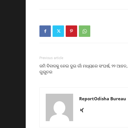
Previous article
ଜମି ବିବାଦକୁ ନେଇ ଦୁଇ ଗାଁ ମଧ୍ୟରେ ସଂଘର୍ଷ, ୨୨ ଆହତ,
ଗୁରୁତର
ReportOdisha Bureau