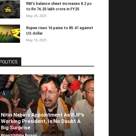
RBI’s balance sheet increases 8.2 pc
to Rs 76.25 lakh crore in FY25
May 29, 2025
Rupee rises 16 paise to 85.41 against
US dollar
May 19, 2025
POLITICS
Nitin Nabin’s Appointment As BJP’s
Working President, Is No Doubt A
Big Surprise
ReportOdisha Bureau
-
December 15, 2025