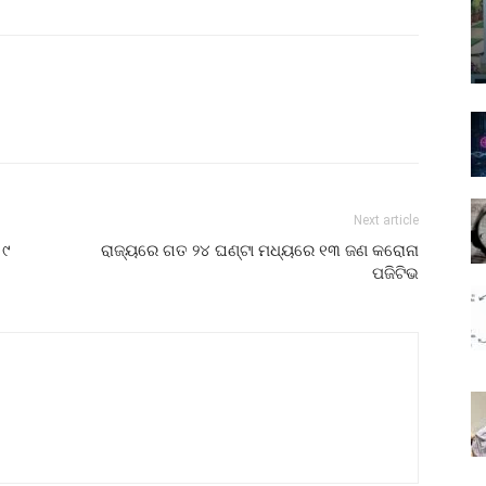
Next article
 ୯
ରାଜ୍ୟରେ ଗତ ୨୪ ଘଣ୍ଟା ମଧ୍ୟରେ ୧୩ ଜଣ କରୋନା
ପଜିଟିଭ