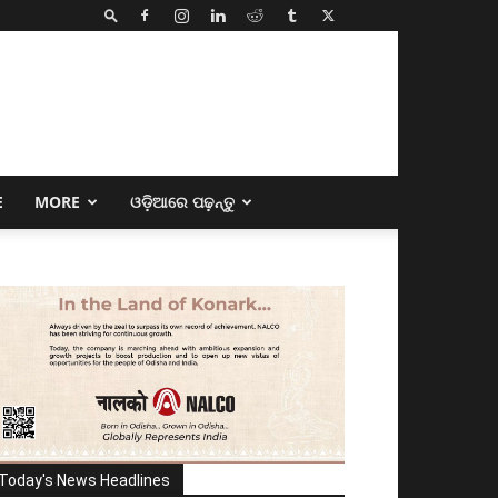
E
MORE
ଓଡ଼ିଆରେ ପଢ଼ନ୍ତୁ
Today's News Headlines