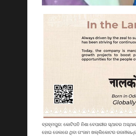
ବ୍ରହ୍ମପୁର: କୋଟିପତି ନିଶା ବେପାରୀର ସ୍ଥାବର ଅସ୍ଥ
ହୋଇ ଜେଲରେ ଥିବା ଗଂଜାମ ଖଲ୍ଲିକୋଟର ରଜନୀକାନ୍ତ 