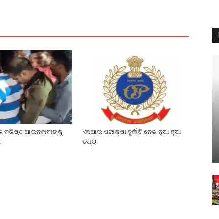
େ ବରିଷ୍ଠ ଆଇନଜୀବୀଙ୍କୁ
ଏସଆଇ ପରୀକ୍ଷା ଦୁର୍ନୀତି ନେଇ ନୂଆ ନୂଆ
ା
ତଥ୍ୟ