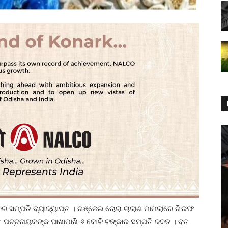
ାବର ସମ୍ପତି ବ୍ୟାଜ୍ୟାପ୍ତ । ଗଞ୍ଜେଇ ଚୋରା ଚାଲାଣ ମାମଲାରେ ଗିରଫ
ପଟ୍ଟନାୟକଙ୍କ ପାଖାପାଖି ୬ କୋଟି ଟଙ୍କାର ସମ୍ପତି ଜବତ । ବତ