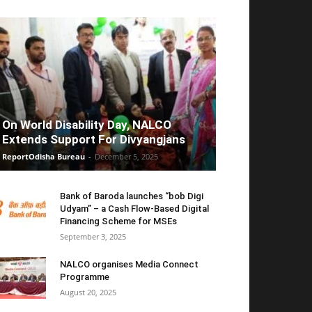
On World Disability Day, NALCO
Extends Support For Divyangjans
ReportOdisha Bureau
-
December 5, 2025
Bank of Baroda launches “bob Digi
Udyam” – a Cash Flow-Based Digital
Financing Scheme for MSEs
September 3, 2025
NALCO organises Media Connect
Programme
August 20, 2025