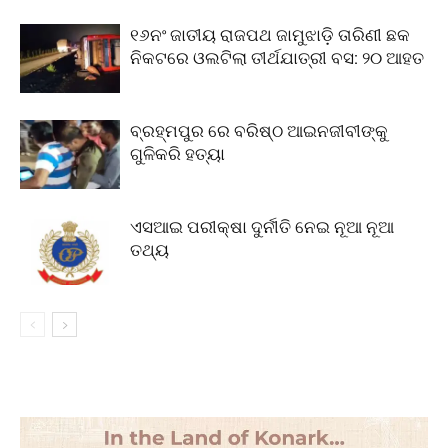
୧୬ନଂ ଜାତୀୟ ରାଜପଥ ଜାମୁଝାଡ଼ି ତାରିଣୀ ଛକ
ନିକଟରେ ଓଲଟିଲା ତୀର୍ଥଯାତ୍ରୀ ବସ: ୨୦ ଆହତ
ବ୍ରହ୍ମପୁର ରେ ବରିଷ୍ଠ ଆଇନଜୀବୀଙ୍କୁ
ଗୁଳିକରି ହତ୍ୟା
ଏସଆଇ ପରୀକ୍ଷା ଦୁର୍ନୀତି ନେଇ ନୂଆ ନୂଆ
ତଥ୍ୟ