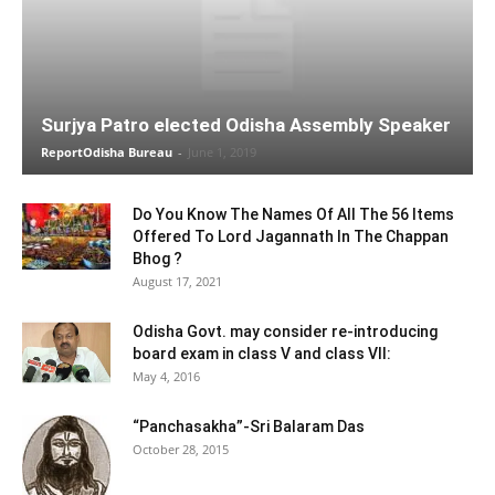
Surjya Patro elected Odisha Assembly Speaker
ReportOdisha Bureau
-
June 1, 2019
Do You Know The Names Of All The 56 Items
Offered To Lord Jagannath In The Chappan
Bhog ?
August 17, 2021
Odisha Govt. may consider re-introducing
board exam in class V and class VII:
May 4, 2016
“Panchasakha”-Sri Balaram Das
October 28, 2015