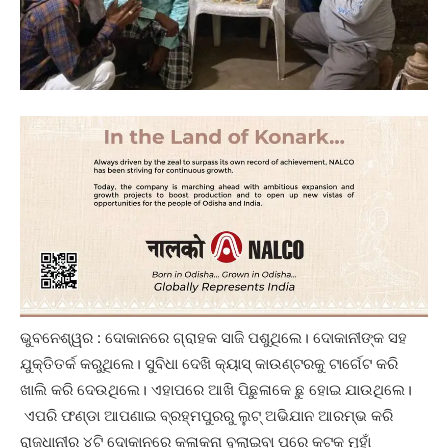
ଭୁବନେଶ୍ୱର : ଦୋକାନରେ ଗ୍ରାହକ ସାଜି ପଶୁଥିଲେ। ଦୋକାନୀଙ୍କ ସହ
ଯୁକ୍ତିତର୍କ କରୁଥିଲେ। ସୁବିଧା ଦେଖି କ୍ୟାସ୍ କାଉଣ୍ଟରକୁ ଟାର୍ଗେଟ କରି
ଖାଲି କରି ଦେଉଥିଲେ। ଏହାପରେ ଆଖି ପିଛୁଳାକେ ଛୁ ହୋଇ ଯାଉଥିଲେ।
ଏପରି ଫଣ୍ଡା ଆପଣାଇ ବ୍ରହ୍ମପୁରରୁ ଲୁଟ୍‌ ଅଭିଯାନ ଆରମ୍ଭ କରି
ରାଜଧାନୀର ୪ଟି ଦୋକାନରେ କଳାକନା ବୁଲାଇବା ପରେ କଟକ ମୁହାଁ