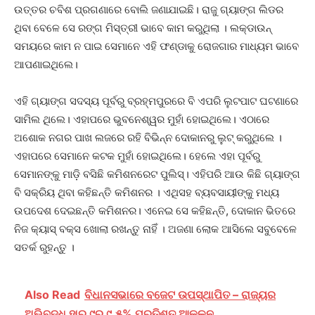
ଉତ୍ତର ଚବିଶ ପ୍ରଗଣାରେ ବୋଲି ଜଣାଯାଇଛି। ରାଜୁ ଗ୍ୟାଙ୍ଗ ଲିଡର
ଥିବା ବେଳେ ସେ ରଙ୍ଗ ମିସ୍ତ୍ରୀ ଭାବେ କାମ କରୁଥିଲା । ଲକ୍‌ଡାଉନ୍‌
ସମୟରେ କାମ ନ ପାଇ ସେମାନେ ଏହି ଫଣ୍ଡାକୁ ରୋଜଗାର ମାଧ୍ୟମ ଭାବେ
ଆପଣାଇଥିଲେ।
ଏହି ଗ୍ୟାଙ୍ଗ ସଦସ୍ୟ ପୂର୍ବରୁ ବ୍ରହ୍ମପୁରରେ ବି ଏପରି ଲୁଟପାଟ ଘଟଣାରେ
ସାମିଲ ଥିଲେ। ଏହାପରେ ଭୁବନେଶ୍ୱର ମୁହାଁ ହୋଇଥିଲେ। ଏଠାରେ
ଅଶୋକ ନଗର ପାଖ ଲଜରେ ରହି ବିଭିନ୍ନ ଦୋକାନରୁ ଲୁଟ୍‌ କରୁଥିଲେ ।
ଏହାପରେ ସେମାନେ କଟକ ମୁହାଁ ହୋଇଥିଲେ। ହେଲେ ଏହା ପୂର୍ବରୁ
ସେମାନଙ୍କୁ ମାଡ଼ି ବସିଛି କମିଶନରେଟ ପୁଲିସ୍‌। ଏହିପରି ଆଉ କିଛି ଗ୍ୟାଙ୍ଗ
ବି ସକ୍ରିୟ ଥିବା କହିଛନ୍ତି କମିଶନର । ଏଥିସହ ବ୍ୟବସାୟୀଙ୍କୁ ମଧ୍ୟ
ଉପଦେଶ ଦେଇଛନ୍ତି କମିଶନର। ଏନେଇ ସେ କହିଛନ୍ତି, ଦୋକାନ ଭିତରେ
ନିଜ କ୍ୟାସ୍‌ ବକ୍ସ ଖୋଲା ରଖନ୍ତୁ ନାହିଁ । ଅଜଣା ଲୋକ ଆସିଲେ ସବୁବେଳେ
ସତର୍କ ରୁହନ୍ତୁ ।
Also Read
ବିଧାନସଭାରେ ବଜେଟ ଉପସ୍ଥାପିତ – ରାଜ୍ୟର
ଅଭିବୃଦ୍ଧି ହାର ୯ରୁ ୯.୫% ପ୍ରତିଶତ ଆକଳନ