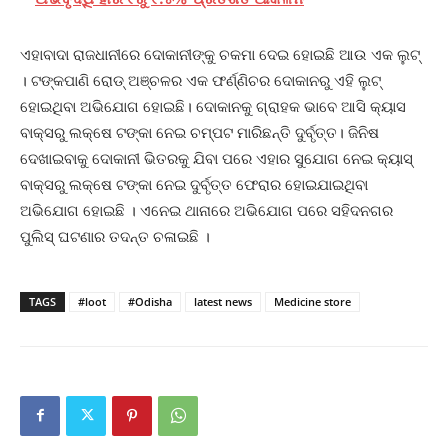
ଏହାବାଦା ରାଜଧାନୀରେ ଦୋକାନୀଙ୍କୁ ଚକମା ଦେଇ ହୋଇଛି ଆଉ ଏକ ଲୁଟ୍
। ଟଙ୍କପାଣି ରୋଡ୍ ଅଞ୍ଚଳର ଏକ ଫର୍ଣ୍ଣିଚର ଦୋକାନରୁ ଏହି ଲୁଟ୍
ହୋଇଥିବା ଅଭିଯୋଗ ହୋଇଛି। ଦୋକାନକୁ ଗ୍ରାହକ ଭାବେ ଆସି କ୍ୟାସ
ବାକ୍ସରୁ ଲକ୍ଷେ ଟଙ୍କା ନେଇ ଚମ୍ପଟ ମାରିଛନ୍ତି ଦୁର୍ବୃତ୍ତ। ଜିନିଷ
ଦେଖାଇବାକୁ ଦୋକାନୀ ଭିତରକୁ ଯିବା ପରେ ଏହାର ସୁଯୋଗ ନେଇ କ୍ୟାସ୍
ବାକ୍ସରୁ ଲକ୍ଷେ ଟଙ୍କା ନେଇ ଦୁର୍ବୃତ୍ତ ଫେରାର ହୋଇଯାଇଥିବା
ଅଭିଯୋଗ ହୋଇଛି । ଏନେଇ ଥାନାରେ ଅଭିଯୋଗ ପରେ ସହିଦନଗର
ପୁଲିସ୍‌ ଘଟଣାର ତଦନ୍ତ ଚଳାଇଛି ।
TAGS
#loot
#Odisha
latest news
Medicine store