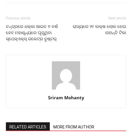
Previous article
Next article
ଚନ୍ଦ୍ରରେ ଧକ୍କା ଖାଇବ ୭ ବର୍ଷ
ରାଜ୍ୟରେ ୨୧ ଲକ୍ଷ ଲୋକ ନେଇ
ହେବ ମହାଶୂନ୍ୟରେ ଘୂରୁଥିବା
ନାହାନ୍ତି ଟିକା
ସ୍ପେସ୍‌ଏକ୍ସ୍‌ ରକେଟ୍‌ର ବୁଷ୍ଟର୍
Sriram Mohanty
RELATED ARTICLES
MORE FROM AUTHOR