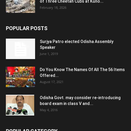
of Three Cheetah Cubs at Kuno...
February 18, 2026
POPULAR POSTS
Surjya Patro elected Odisha Assembly
Speaker
June 1, 2019
Do You Know The Names Of All The 56 Items
Offered...
August 17, 2021
Odisha Govt. may consider re-introducing
board exam in class V and...
May 4, 2016