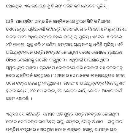
ହୋଇଥିବା ଏକ ଗ୍ୟାଙ୍ଗକୁ ଗିରଫ କରିଛି କମିଶନରେଟ ପୁଲିସ୍‌।
ଆଜି ଆୟୋଜିତ ସାମ୍ବାଦିକ ସମ୍ମିଳନୀରେ ଟୁଇନ ସିଟି କମିଶନର
ସୌମେନ୍ଦ୍ର ପ୍ରିୟଦର୍ଶୀ କହିଛନ୍ତି, ରାଜଧାନୀରେ ୫ ଦିନରେ ୪ଟି ଲୁଟ୍‌ ଘଟଣା
ଘଟିବା ପରେ ଅଧିକ ତତ୍ପର ହୋଇ ଉଠିଥିଲା ପୁଲିସ୍‌। ଏନେଇ ୫ ଦିନରେ
୪ଟି ମାମଲା ରୁଜୁ କରି ୪ ଜଣିଆ ବଙ୍ଗୀୟ ଗ୍ୟାଙ୍ଗକୁ ଧରିଛି ପୁଲିସ୍‌। ଏହି
ଅଭିଯୁକ୍ତମାନେ ପଶ୍ଚିମବଙ୍ଗର ହୋଇଥିବା ବେଳେ ସେମାନେ ମୁଖ୍ୟତଃ
ଔଷଧ ଦୋକାନକୁ ଟାର୍ଗେଟ କରୁଥିଲେ। ଏଥିପାଇଁ ଆପଣାଉଥିଲେ
ସ୍ୱତନ୍ତ୍ର ପଣ୍ଡା। ପ୍ରଥମେ ଦୋକାନରେ ପଶି ଦୋକାନୀ ସହ ଦରଦାମକୁ
ନେଇ ଯୁକ୍ତିତର୍କ କରୁଥିଲେ। ଏହାପରେ ସେମାନଙ୍କ ଲକ୍ଷ୍ୟଚ୍ୟୁତ ହେବା
ପରେ ଟଙ୍କା ନେଇ ଛୁ ମାରୁଥିଲେ। ଗିରଫ ୪ ଅଭିଯୁକ୍ତଙ୍କ ନିକଟରୁ ୩୯
ହଜାର କ୍ୟାସ, ୪ଟି ମୋବାଇଲ, ୨ଟି ଭୋଟର କାର୍ଡ, ଗୋଟିଏ ଆଧାର କାର୍ଡ
ଜବତ ହୋଇଛି ।
ଏଥିସହ ସେ କହିଛନ୍ତି, ସମସ୍ତ ଅଭିଯୁକ୍ତ ପଶ୍ଚିମବଙ୍ଗର ହୋଇଥିବା
ବେଳେ ସେମାନଙ୍କ ନାମ ହେଲା ରାଜୁ, ଶଙ୍କର, ସୋନୁ ଓ ଶାମ । ରାଜୁ ଘର
ପଶ୍ଚିମ ବଙ୍ଗରେ ହୋଇଥିବା ବେଳେ ଶଙ୍କର, ସୋନୁ, ଶାମଙ୍କ ଘର