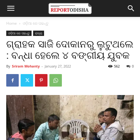
Home
ଓଡ଼ିଆ ରେ ପଢନ୍ତୁ
ଓଡ଼ିଆ ରେ ପଢନ୍ତୁ
ରାଜ୍ୟ
ଗ୍ରାହକ ସାଜି ଦୋକାନରୁ ଲୁଟୁଥଲେ
: ବନ୍ଧା ହେଲେ ୪ ବଙ୍ଗୀୟ ଯୁବକ
By
Sriram Mohanty
-
January 27, 2022
562
0