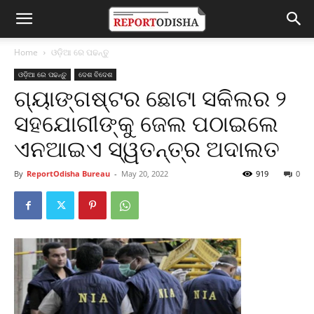
Home
ଓଡ଼ିଆ ରେ ପଢନ୍ତୁ
ଓଡ଼ିଆ ରେ ପଢନ୍ତୁ
ଦେଶ ବିଦେଶ
ଗ୍ୟାଙ୍ଗଷ୍ଟର ଛୋଟା ସକିଲର ୨
ସହଯୋଗୀଙ୍କୁ ଜେଲ ପଠାଇଲେ
ଏନଆଇଏ ସ୍ୱତନ୍ତ୍ର ଅଦାଲତ
By
ReportOdisha Bureau
-
May 20, 2022
919
0