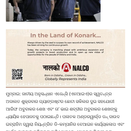
ମୁମ୍ବାଇ: ଜାତୀୟ ଅନୁସନ୍ଧାନ ଏଜେନ୍‌ସି (ଏନଆଇଏ)ର ସ୍ୱତନ୍ତ୍ର
ଅଦାଲତ ଶୁକ୍ରବାର ଗ୍ୟାଙ୍ଗଷ୍ଟର ଛୋଟା ସକିଲର ଦୁଇ ସହଯୋଗୀ
ଆରିଫ ଅବୁବାକର ଶେଖ ଏବଂ ତା’ ଭାଇ ଶବ୍ଦୀର ଅବୁବାକର ଶେଖଙ୍କୁ
ନ୍ୟାୟିକ ହେପାଜତକୁ ପଠାଇଛନ୍ତି। ପଳାତକ ଅଣ୍ଡରୱାର୍ଲ୍‌ଡ ଡନ୍‌ ଦାଉଦ
ଇବ୍ରାହିମ ଦ୍ୱାରା ନିୟନ୍ତ୍ରିତ ଡି-କମ୍ପାନିର ବେଆଇନ କାର୍ଯ୍ୟକଳାପ ଏବଂ