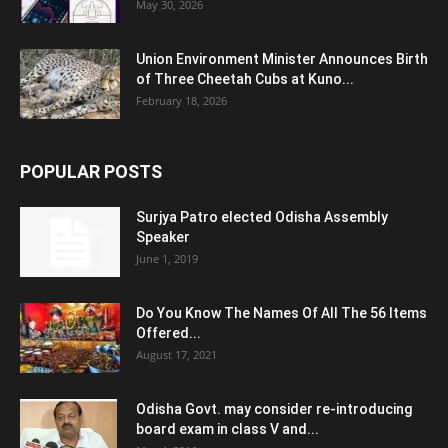
May 30, 2026
Union Environment Minister Announces Birth
of Three Cheetah Cubs at Kuno...
February 18, 2026
POPULAR POSTS
Surjya Patro elected Odisha Assembly
Speaker
June 1, 2019
Do You Know The Names Of All The 56 Items
Offered...
August 17, 2021
Odisha Govt. may consider re-introducing
board exam in class V and...