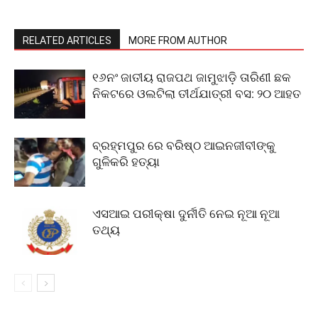
RELATED ARTICLES
MORE FROM AUTHOR
୧୬ନଂ ଜାତୀୟ ରାଜପଥ ଜାମୁଝାଡ଼ି ତାରିଣୀ ଛକ
ନିକଟରେ ଓଲଟିଲା ତୀର୍ଥଯାତ୍ରୀ ବସ: ୨୦ ଆହତ
ବ୍ରହ୍ମପୁର ରେ ବରିଷ୍ଠ ଆଇନଜୀବୀଙ୍କୁ
ଗୁଳିକରି ହତ୍ୟା
ଏସଆଇ ପରୀକ୍ଷା ଦୁର୍ନୀତି ନେଇ ନୂଆ ନୂଆ
ତଥ୍ୟ