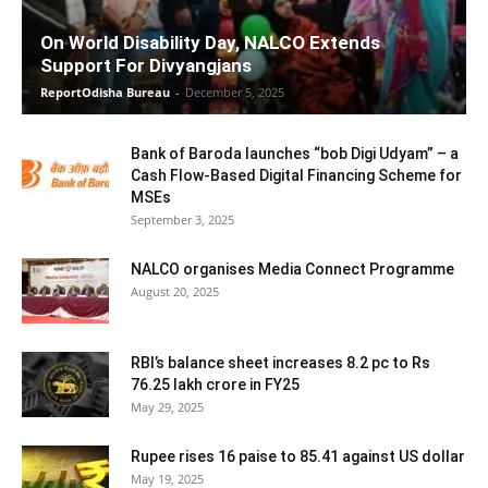
On World Disability Day, NALCO Extends
Support For Divyangjans
ReportOdisha Bureau
-
December 5, 2025
Bank of Baroda launches “bob Digi Udyam” – a
Cash Flow-Based Digital Financing Scheme for
MSEs
September 3, 2025
NALCO organises Media Connect Programme
August 20, 2025
RBI’s balance sheet increases 8.2 pc to Rs
76.25 lakh crore in FY25
May 29, 2025
Rupee rises 16 paise to 85.41 against US dollar
May 19, 2025