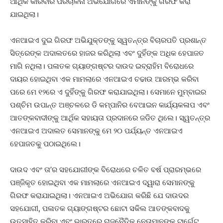
ଆର୍ଥିକ କାରବାର ପରିଚାଳନା ଅଭିଯୋଗରେ ଏମାନଙ୍କୁ ଗିରଫ କରା
ଯାଇଥିଲା।
ଏନଆଇଏ ଦୁଇ ଗିରଫ ଅଭିଯୁକ୍ତଙ୍କୁ ସ୍ୱତନ୍ତ୍ର ବିଚାରପତି ପ୍ରଶାନ୍ତ
ସିତ୍ରେଙ୍କ ଅଦାଲତରେ ହାଜର କରିଥିଲା ଏବଂ ଦୁହିଁଙ୍କ ଅଧିକ ହେପାଜତ
ମାଗି ନଥିଲା। ପଳାତକ ଗ୍ୟାଙ୍ଗଷ୍ଟର ଦାଉଦ ଇବ୍ରାହିମ ବିରୋଧରେ
ଦାୟର ହୋଇଥିବା ଏକ ମାମଲାରେ ଏନଆଇଏ ଚଢାଉ ଆରମ୍ଭ କରିବା
ପରେ ମେ ୧୨ରେ ଏ ଦୁହିଁଙ୍କୁ ଗିରଫ କରାଯାଇଥିଲା। ସେମାନେ ମୁମ୍ବାଇର
ପଶ୍ଚିମ ଉପାନ୍ତ ଅଞ୍ଚଳରେ ଡି କମ୍ପାନିର ବେଆଇନ କାର୍ଯ୍ୟକଳାପ ଏବଂ
ଆତଙ୍କବାଦୀଙ୍କୁ ଆର୍ଥିକ ସହାୟତା ପ୍ରଦାନରେ ଜଡିତ ଥିଲେ। ସ୍ୱତନ୍ତ୍ର
ଏନଆଇଏ ଅଦାଲତ ସେମାନଙ୍କୁ ମେ ୨୦ ପର୍ଯ୍ୟନ୍ତ ଏନଆଇଏ
ହେପାଜତକୁ ପଠାଇଥିଲେ।
ଦାଉଦ ଏବଂ ତା’ର ସହଯୋଗୀଙ୍କ ବିରୋଧରେ ଚଳିତ ବର୍ଷ ପ୍ରାରମ୍ଭରେ
ପଞ୍ଜିକୃତ ହୋଇଥିବା ଏକ ମାମଲାରେ ଏନଆଇଏ ଦ୍ୱାରା ସେମାନଙ୍କୁ
ଗିରଫ କରାଯାଇଥିଲା। ଏନଆଇଏ ଅଭିଯୋଗ କରିଛି ଯେ ଦାଉଦର
ସହଯୋଗୀ, ପଳାତକ ଗ୍ୟାଙ୍ଗଷ୍ଟର ଛୋଟା ସକିଲ ଆତଙ୍କବାଦକୁ
ଉତ୍ସାହିତ କରିବା ଏବଂ ଭାରତରେ ରାଜନୈତିକ ନେତାମାନଙ୍କୁ ଟାର୍ଗେଟ