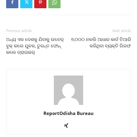
Previous article
Next article
ଅନ୍ୟ ଏକ ଦେଶକୁ ଯିବାକୁ ଉବେର୍‌
୭,୦୦୦ ନକଲି ଆଧାର କାର୍ଡ ତିଆରି
ବୁକ୍‌ କଲେ ଯୁବକ, ତୁରନ୍ତ ଫୋନ୍‌
କରିଥିବା ବ୍ୟକ୍ତି ଗିରଫ
କଲେ ଡ୍ରାଇଭର୍‌
ReportOdisha Bureau