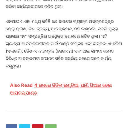
କରିବା କାର୍ଯ୍ୟକଳାପରେ ଜଡିତ ଥିଲା।
ଏନଆଇଏ ଏହା ମଧ୍ୟ କହିଛି ଯେ ଦାଉଦର ଗ୍ୟାଙ୍ଗ ଅସ୍ତ୍ରଶସ୍ତ୍ର
ଚୋରା ଚାଲାଣ, ନିଶା ଦ୍ରବ୍ୟ, ଆତଙ୍କବାଦ, ମନି ଲଣ୍ଡରିଂ, ନକଲି ମୁଦ୍ରା
ପ୍ରସାର ଏବଂ ସମ୍ପତ୍ତିର ଅନଧିକୃତ ଦଖଲରେ ଜଡିତ ଥିଲା। ଏହି
ଗ୍ୟାଙ୍ଗ ଆତଙ୍କବାଦୀଙ୍କ ପାଇଁ ପାଣ୍ଠି ସଂଗ୍ରହ ଏବଂ ଲସ୍କର-ଏ-ତୈବା
(ଏଲଇଟି), ଜୈଶ-ଏ-ମହମ୍ମଦ (ଜେଇଏମ) ଏବଂ ଅଲ କାଏଦା ସମେତ
ବିଭିନ୍ନ ଆତଙ୍କବାଦୀ ସଂଗଠନ ସହିତ ସକ୍ରିୟ ସହଯୋଗରେ କାର୍ଯ୍ୟ
କରୁଥିଲା।
Also Read
4 ରନରେ ଜିତିଲା ଇଣ୍ଡିଆ, ପାଣି ପିଆଇ ଦେଲା
ଆୟରଲ୍ୟାଣ୍ଡ