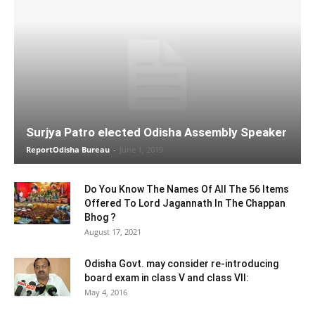
Surjya Patro elected Odisha Assembly Speaker
ReportOdisha Bureau
-
June 1, 2019
Do You Know The Names Of All The 56 Items
Offered To Lord Jagannath In The Chappan
Bhog ?
August 17, 2021
Odisha Govt. may consider re-introducing
board exam in class V and class VII:
May 4, 2016