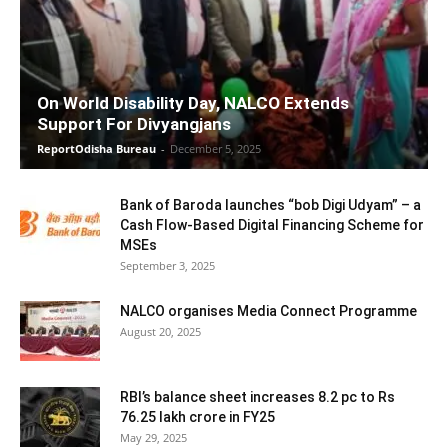
On World Disability Day, NALCO Extends
Support For Divyangjans
ReportOdisha Bureau
-
December 5, 2025
Bank of Baroda launches “bob Digi Udyam” – a
Cash Flow-Based Digital Financing Scheme for
MSEs
September 3, 2025
NALCO organises Media Connect Programme
August 20, 2025
RBI’s balance sheet increases 8.2 pc to Rs
76.25 lakh crore in FY25
May 29, 2025