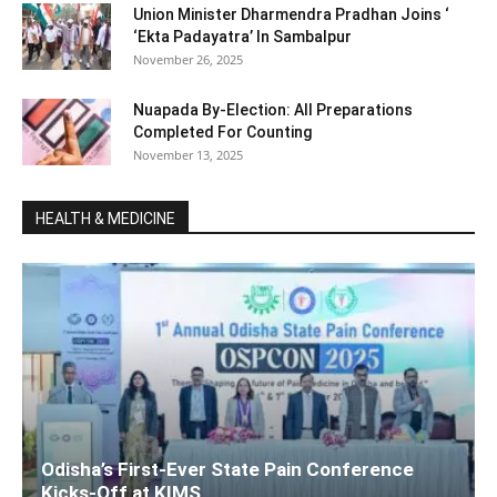
Union Minister Dharmendra Pradhan Joins ‘
‘Ekta Padayatra’ In Sambalpur
November 26, 2025
Nuapada By-Election: All Preparations
Completed For Counting
November 13, 2025
HEALTH & MEDICINE
Odisha’s First-Ever State Pain Conference
Kicks-Off at KIMS