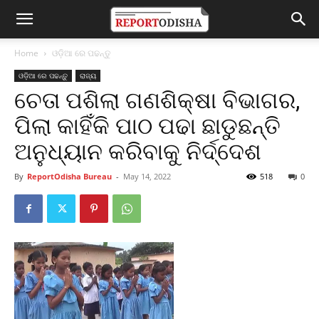
Home
ଓଡ଼ିଆ ରେ ପଢନ୍ତୁ
ଓଡ଼ିଆ ରେ ପଢନ୍ତୁ
ରାଜ୍ୟ
ଚେତା ପଶିଲା ଗଣଶିକ୍ଷା ବିଭାଗର,
ପିଲା କାହିଁକି ପାଠ ପଢା ଛାଡୁଛନ୍ତି
ଅନୁଧ୍ୟାନ କରିବାକୁ ନିର୍ଦ୍ଦେଶ
By
ReportOdisha Bureau
-
May 14, 2022
518
0