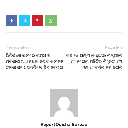
Previous article
Next article
ଭିଜିଲାନ୍ସ ଜାଲରେ ରାୟଗଡ଼ା
ଗତ ୨୪ ଘଣ୍ଟା ମଧ୍ୟରେ ରାଜ୍ୟରେ
ଅବକାରୀ ଅଧୀକ୍ଷକ, ନଗଦ ୬ ଲକ୍ଷ
୧୮ କରୋନା ପଜିଟିଭ ଚିହ୍ନଟ, ୧୩
ଟଙ୍କା ସହ ଧରାପଡ଼ିଲେ ନିନା ବେଉରା
ଜଣ ୧୮ ବର୍ଷରୁ କମ୍ ବର୍ଗର
ReportOdisha Bureau