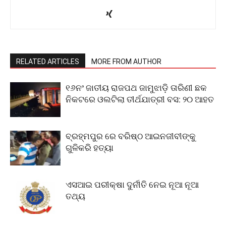
RELATED ARTICLES
MORE FROM AUTHOR
୧୬ନଂ ଜାତୀୟ ରାଜପଥ ଜାମୁଝାଡ଼ି ତାରିଣୀ ଛକ
ନିକଟରେ ଓଲଟିଲା ତୀର୍ଥଯାତ୍ରୀ ବସ: ୨୦ ଆହତ
ବ୍ରହ୍ମପୁର ରେ ବରିଷ୍ଠ ଆଇନଜୀବୀଙ୍କୁ
ଗୁଳିକରି ହତ୍ୟା
ଏସଆଇ ପରୀକ୍ଷା ଦୁର୍ନୀତି ନେଇ ନୂଆ ନୂଆ
ତଥ୍ୟ