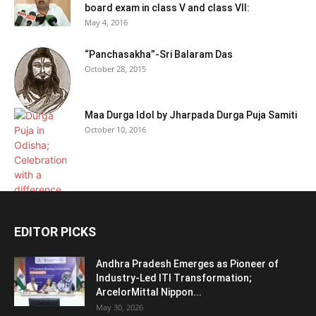
board exam in class V and class VII:
May 4, 2016
“Panchasakha”-Sri Balaram Das
October 28, 2015
Maa Durga Idol by Jharpada Durga Puja Samiti
October 10, 2016
EDITOR PICKS
Andhra Pradesh Emerges as Pioneer of
Industry-Led ITI Transformation;
ArcelorMittal Nippon...
May 30, 2026