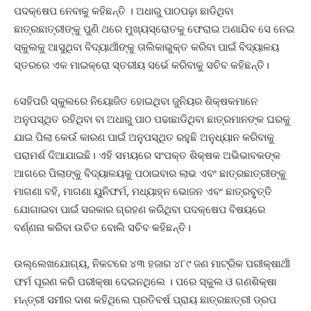
ପଦକ୍ଷେପ ନେବାକୁ କହିଛନ୍ତି । ଅଧାରୁ ପାଠପଢ଼ା ଛାଡିଥିବା
ଛାତ୍ରଛାତ୍ରୀଙ୍କୁ ପୁଣି ଥରେ ମୁଖ୍ୟସ୍ରୋତକୁ ଫେରାଇ ଅଣାଯିବ ସେ ନେଇ
ସ୍କୁଲକୁ ଆସୁଥିବା ବିଦ୍ୟାର୍ଥୀଙ୍କୁ ତାଲିକାଭୁକ୍ତ କରିବା ପାଇଁ ବିଦ୍ୟାଳୟ
ସ୍ତରରେ ଏକ ମାଇକ୍ରୋ ସ୍ତରୀୟ ସର୍ଭେ କରିବାକୁ ସଚିବ କହିଛନ୍ତି।
ସେହିପରି ସ୍କୁଲରେ ନିୟୋଜିତ ହୋଇଥିବା ଜୁନିୟର ଶିକ୍ଷକମାନେ
ଅନୁପସ୍ଥିତ ରହିଥିବା ବା ଅଧାରୁ ପାଠ ପଢାଛାଡିଥିବା ଛାତ୍ରମାନଙ୍କ ଘରକୁ
ଯାଇ ପିଲା କେଉଁ କାରଣ ପାଇଁ ଅନୁପସ୍ଥିତ ରହୁଛି ଅନୁଧ୍ୟାନ କରିବାକୁ
ପରାମର୍ଶ ଦିଆଯାଇଛି। ଏହି ସମୟରେ ସଂପକ୍ତ ଶିକ୍ଷକ ଅଭିଭାବକଙ୍କ
ଆଗରେ ପିଲାଙ୍କୁ ବିଦ୍ୟାଳୟକୁ ପଠାଇବାର ଲାଭ ଏବଂ ଛାତ୍ରଛାତ୍ରୀଙ୍କୁ
ମାଗଣା ବହି, ମାଗଣା ୟୁନିଫର୍ମ, ମଧ୍ୟାହ୍ନ ଭୋଜନ ଏବଂ ଛାତ୍ରବୃୃତ୍ତି
ଯୋଗାଇବା ପାଇଁ ସରକାର ଗ୍ରହଣ କରିଥିବା ପଦକ୍ଷେପ ବିଷୟରେ
ବର୍ଣ୍ଣନା କରିବା ଉଚିତ ବୋଲି ସଚିବ କହିଛନ୍ତି।
ଉଲ୍ଲେଖଯୋଗ୍ୟ, ନିକଟରେ ୪୩ ହଜାର ୪୮୯ ଜଣ ମାଟ୍ରିକ ପରୀକ୍ଷାର୍ଥୀ
ଫର୍ମ ପୂରଣ କରି ପରୀକ୍ଷା ଦେଇନଥିଲେ । ପରେ ସ୍କୁଲ ଓ ଗଣଶିକ୍ଷା
ମନ୍ତ୍ରୀ ସମୀର ଦାଶ କହିଥିଲେ ପ୍ରତିବର୍ଷ ପ୍ରାୟ ଛାତ୍ରଛାତ୍ରୀ ଡ୍ରପ