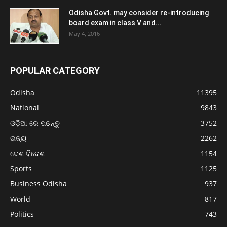
Odisha Govt. may consider re-introducing
board exam in class V and...
May 4, 2016
POPULAR CATEGORY
Odisha
11395
National
9843
ଓଡ଼ିଆ ରେ ପଢନ୍ତୁ
3752
ରାଜ୍ୟ
2262
ଦେଶ ବିଦେଶ
1154
Sports
1125
Business Odisha
937
World
817
Politics
743