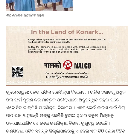
୩ରୁ ଖୋଲିବ ପ୍ରାଥମିକ ସ୍କୁଲ
ଭୁବନେଶ୍ୱର: ଚେତା ପଶିଲା ଗଣଶିକ୍ଷା ବିଭାଗର । ଚାଳିଶ ହଜାରରୁ ଅଧିକ
ପିଲା ଫର୍ମ ପୂରଣ କରି ମାଟ୍ରିକ ପରୀକ୍ଷାରେ ଅନୁପସ୍ଥିତ ରହିବା ପରେ
ଏବେ ନିଦ ଭାଙ୍ଗିଛି ଗଣଶିକ୍ଷା ବିଭାଗର । ଏବେ କେଉଁ କାରଣ ପାଇଁ ପିଲା
ପାଠ ପଢା ଛାଡୁଛନ୍ତି ତାଙ୍କୁ କେମିତି ବୁଝାଇ ସୁଝାଇ ସ୍କୁଲ ପିଣ୍ଡାକୁ
ଡକାଯାଇପାରିବ ସେ ନେଇ ଗଣଶିକ୍ଷା ବିଭାଗ ଗୁରୁତ୍ୱ ଦେଇଛି।
ଗଣଶିକ୍ଷା ସଚିବ ସମସ୍ତ ଜିଲ୍ଲାପାଳଙ୍କୁ ଏ ନେଇ ଏକ ଚିଠି ଲେଖି ବିହିତ