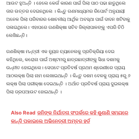
ଆଉଟ ହୁଅନ୍ତି । ହେଲେ କେଉଁ କାରଣ ପାଇଁ ପିଲା ପାଠ ପଢା ଛାଡୁଥିଲେ
ତାର ଉତ୍ତର ଦେଇନଥିଲେ । କିନ୍ତୁ ଗଣମାଧ୍ୟମର ରିପୋର୍ଟ ଅନୁଯାୟୀ
ଅନେକ ପିଲା ପରିବାରର ଶୋଚନୀୟ ଆର୍ଥିକ ଅବସ୍ଥା ପାଇଁ ଦାଦନ ଖଟିବାକୁ
ପଳାଇଥିଲେ। ଏହାପରେ ଗଣଶିକ୍ଷା ସଚିବ ଜିଲ୍ଲାପାଳଙ୍କୁ ଏପରି ଚିଠି
ଲେଖିଛନ୍ତି।
ଗଣଶିକ୍ଷା ମନ୍ତ୍ରୀ ଏକ ନ୍ୟୁଜ ଚ୍ୟାନେଲକୁ ପ୍ରତିକ୍ରିୟା ଦେଇ
କହିଥିଲେ, କରୋନା ପାଇଁ ଅଷ୍ଟମରୁ ଛାତ୍ରଛାତ୍ରୀଙ୍କୁ ସିଧା ଦଶମକୁ
ଉନ୍ନୀତ ହୋଇଥିଲେ। ସେପଟେ ପ୍ରତିବର୍ଷ ପ୍ରଥମ ଶ୍ରେଣୀରେ ପ୍ରାୟ
ଆଠଲକ୍ଷ ପିଲା ନାମ ଲେଖାଇଥାନ୍ତି । କିନ୍ତୁ ଦଶମ ବେଳକୁ ପ୍ରାୟ ୫ରୁ ୬
ଲକ୍ଷ ପିଲା ପରୀକ୍ଷା ଦେଇଥାନ୍ତି । ଅର୍ଥାତ ପ୍ରତିବର୍ଷ ପ୍ରାୟ ଦୁଇଲକ୍ଷ
ପିଲା ଡ୍ରପଆଉଟ ହୋଇଥାନ୍ତି ।
Also Read
ଜନିଙ୍କ ନିର୍ଯାତନା ସଂପର୍କ‌ରେ କହି ଶୁଣାଣି ସମୟରେ
କାନ୍ଦି ପକାଇଲେ ଅଭିନେତ୍ରୀ ଅମ୍ବର ହର୍ଡ