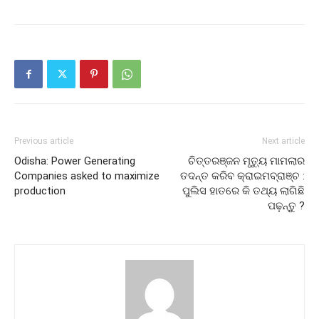
Previous article
Next article
Odisha: Power Generating
ଚିତ୍ତରଞ୍ଜନ ମୃତ୍ୟୁ ମାମଲାର
Companies asked to maximize
ତଦନ୍ତ କରିବ କ୍ରାଇମବ୍ରାଞ୍ଚ :
production
ପୁଲିସ ହାତରେ କି ତଥ୍ୟ ଲାଗିଛି
ପଢ଼ନ୍ତୁ ?