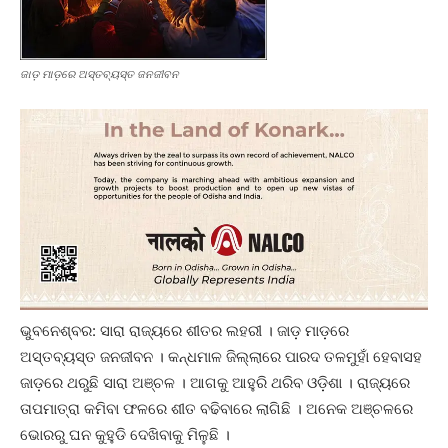
ଜାଡ଼ ମାଡ଼ରେ ଅସ୍ତବ୍ୟସ୍ତ ଜନଜୀବନ
ଭୁବନେଶ୍ବର: ସାରା ରାଜ୍ୟରେ ଶୀତର ଲହରୀ । ଜାଡ଼ ମାଡ଼ରେ
ଅସ୍ତବ୍ୟସ୍ତ ଜନଜୀବନ । କନ୍ଧମାଳ ଜିଲ୍ଲାରେ ପାରଦ ତଳମୁହାଁ ହେବାସହ
ଜାଡ଼ରେ ଥରୁଛି ସାରା ଅଞ୍ଚଳ । ଆଗକୁ ଆହୁରି ଥରିବ ଓଡ଼ିଶା । ରାଜ୍ୟରେ
ତାପମାତ୍ରା କମିବା ଫଳରେ ଶୀତ ବଢିବାରେ ଲାଗିଛି । ଅନେକ ଅଞ୍ଚଳରେ
ଭୋରରୁ ଘନ କୁହୁଡି ଦେଖିବାକୁ ମିଳୁଛି ।