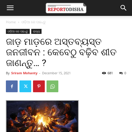
Home
ଓଡ଼ିଆ ରେ ପଢନ୍ତୁ
ଓଡ଼ିଆ ରେ ପଢନ୍ତୁ
ରାଜ୍ୟ
ଜାଡ଼ ମାଡ଼ରେ ଅସ୍ତବ୍ୟସ୍ତ
ଜନଜୀବନ : କେବେଠୁ ବଢ଼ିବ ଶୀତ
ଜାଣନ୍ତୁ… ?
By
Sriram Mohanty
-
December 15, 2021
681
0