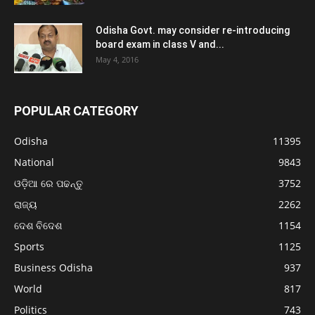
Odisha Govt. may consider re-introducing
board exam in class V and...
May 4, 2016
POPULAR CATEGORY
Odisha
11395
National
9843
ଓଡ଼ିଆ ରେ ପଢନ୍ତୁ
3752
ରାଜ୍ୟ
2262
ଦେଶ ବିଦେଶ
1154
Sports
1125
Business Odisha
937
World
817
Politics
743