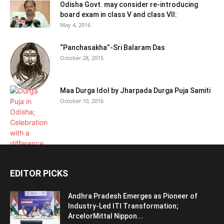
Odisha Govt. may consider re-introducing
board exam in class V and class VII:
May 4, 2016
“Panchasakha”-Sri Balaram Das
October 28, 2015
Maa Durga Idol by Jharpada Durga Puja Samiti
October 10, 2016
EDITOR PICKS
Andhra Pradesh Emerges as Pioneer of
Industry-Led ITI Transformation;
ArcelorMittal Nippon...