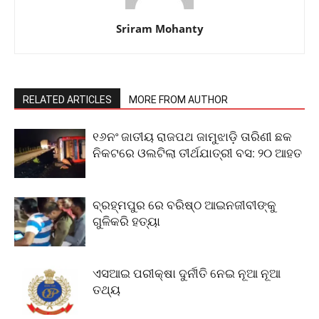
Sriram Mohanty
RELATED ARTICLES
MORE FROM AUTHOR
୧୬ନଂ ଜାତୀୟ ରାଜପଥ ଜାମୁଝାଡ଼ି ତାରିଣୀ ଛକ
ନିକଟରେ ଓଲଟିଲା ତୀର୍ଥଯାତ୍ରୀ ବସ: ୨୦ ଆହତ
ବ୍ରହ୍ମପୁର ରେ ବରିଷ୍ଠ ଆଇନଜୀବୀଙ୍କୁ
ଗୁଳିକରି ହତ୍ୟା
ଏସଆଇ ପରୀକ୍ଷା ଦୁର୍ନୀତି ନେଇ ନୂଆ ନୂଆ
ତଥ୍ୟ