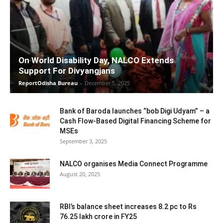
On World Disability Day, NALCO Extends
Support For Divyangjans
ReportOdisha Bureau
-
December 5, 2025
Bank of Baroda launches “bob Digi Udyam” – a
Cash Flow-Based Digital Financing Scheme for
MSEs
September 3, 2025
NALCO organises Media Connect Programme
August 20, 2025
RBI’s balance sheet increases 8.2 pc to Rs
76.25 lakh crore in FY25