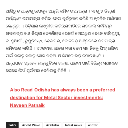
ଆଜିଠୁ ଉପାନ୍ତରୁ ଉପକୂଳ ଆହୁରି କମିବ ତାପମାତ୍ରା । ୩ ରୁ ୪ ଡିଗ୍ରୀ
ପର୍ଯ୍ୟନ୍ତ ତାପାମାତ୍ରା କମିବା ନେଇ ପୂର୍ବନୁମାନ କରିଛି ଆଞ୍ଚଳିକ ପାଣିପାଗ
କେନ୍ଦ୍ର । ଓଡ଼ିଶାର କାଶ୍ମୀର ଦାରିଙ୍ଗବାଡିରେ ଗତକାଲି ସର୍ବନିମ୍ନ
ତାପମାତ୍ରା ୭.୫ ଡିଗ୍ରୀ ସେଲସିୟସ ରେକର୍ଡ ହୋଇଥିବା ବେଳେ ବାଲିଗୁଡ଼ା,
କ. ନୁଆଗାଁ, ତୁମୁଡ଼ିବନ୍ଧ, ବେଲଘର, କୋଟଗଡ଼ ଅଞ୍ଚଳରେ ତାପମାତ୍ରା
କମିବାରେ ଲାଗିଛି । ସହରବାସୀ ଶୀତର ମଜା ନେବା ସହ ନିଜକୁ ଫିଟ୍ ରଖିବା
ପାଇଁ ସକାଳୁ ସକାଳୁ ଖେଳ ପଡ଼ିଆ ଓ ଜିମରେ ଭିଡ଼ ଜମାଉଛନ୍ତି ।
ଅନ୍ୟପଟେ ପ୍ରବଳ ଜାଡ଼ରୁ ଟିକେ ରକ୍ଷା ପାଇବା ପାଇଁ ବିଭିନ୍ନ ସ୍ଥାନରେ
ଲୋକେ ନିଆଁ ପୁଇଁବାର ଦେଖିବାକୁ ମିଳିଛି ।
Also Read
Odisha has always been a preferred
destination for Metal Sector investments:
Naveen Patnaik
TAGS
#Cold Wave
#Odisha
latest news
winter