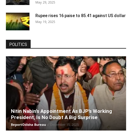
May 29, 2025
Rupee rises 16 paise to 85.41 against US dollar
May 19, 2025
POLITICS
Nitin Nabin’s Appointment As BJP’s Working
President, Is No Doubt A Big Surprise
ReportOdisha Bureau
-
December 15, 2025