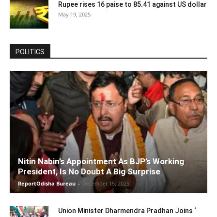
Rupee rises 16 paise to 85.41 against US dollar
May 19, 2025
POLITICS
Nitin Nabin’s Appointment As BJP’s Working
President, Is No Doubt A Big Surprise
ReportOdisha Bureau
-
December 15, 2025
Union Minister Dharmendra Pradhan Joins ‘