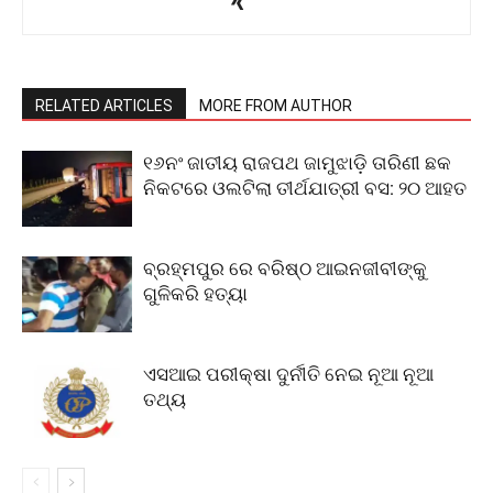
RELATED ARTICLES
MORE FROM AUTHOR
୧୬ନଂ ଜାତୀୟ ରାଜପଥ ଜାମୁଝାଡ଼ି ତାରିଣୀ ଛକ
ନିକଟରେ ଓଲଟିଲା ତୀର୍ଥଯାତ୍ରୀ ବସ: ୨୦ ଆହତ
ବ୍ରହ୍ମପୁର ରେ ବରିଷ୍ଠ ଆଇନଜୀବୀଙ୍କୁ
ଗୁଳିକରି ହତ୍ୟା
ଏସଆଇ ପରୀକ୍ଷା ଦୁର୍ନୀତି ନେଇ ନୂଆ ନୂଆ
ତଥ୍ୟ