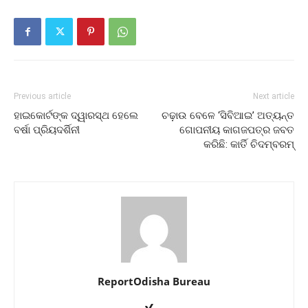
Previous article
Next article
ହାଇକୋର୍ଟଙ୍କ ଦ୍ୱାରସ୍ଥ ହେଲେ
ଚଢ଼ାଉ ବେଳେ ‘ସିବିଆଇ’ ଅତ୍ୟନ୍ତ
ବର୍ଷା ପ୍ରିୟଦର୍ଶିନୀ
ଗୋପନୀୟ କାଗଜପତ୍ର ଜବତ
କରିଛି: କାର୍ତି ଚିଦମ୍ବରମ୍‌
ReportOdisha Bureau