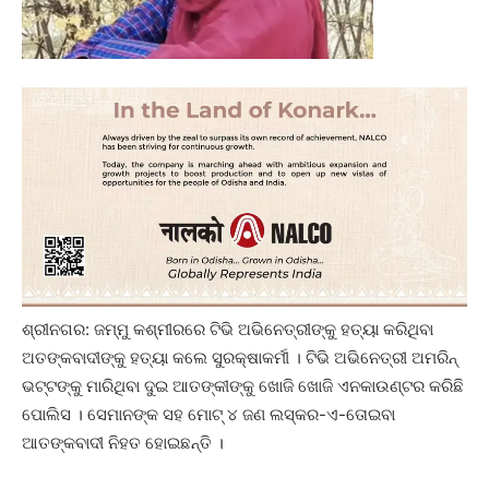
ଶ୍ରୀନଗର: ଜମ୍ମୁ କଶ୍ମୀରରେ ଟିଭି ଅଭିନେତ୍ରୀଙ୍କୁ ହତ୍ୟା କରିଥିବା
ଅତଙ୍କବାଦୀଙ୍କୁ ହତ୍ୟା କଲେ ସୁରକ୍ଷାକର୍ମୀ । ଟିଭି ଅଭିନେତ୍ରୀ ଅମରିନ୍
ଭଟ୍ଟଙ୍କୁ ମାରିଥିବା ଦୁଇ ଆତଙ୍କୀଙ୍କୁ ଖୋଜି ଖୋଜି ଏନକାଉଣ୍ଟର କରିଛି
ପୋଲିସ । ସେମାନଙ୍କ ସହ ମୋଟ୍ ୪ ଜଣ ଲସ୍କର-ଏ-ତୋଇବା
ଆତଙ୍କବାଦୀ ନିହତ ହୋଇଛନ୍ତି ।