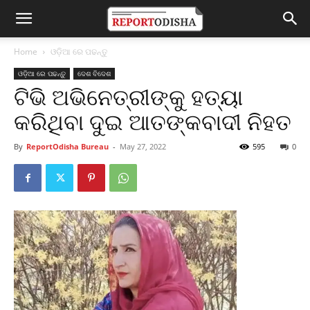
Home
ଓଡ଼ିଆ ରେ ପଢନ୍ତୁ
ଓଡ଼ିଆ ରେ ପଢନ୍ତୁ
ଦେଶ ବିଦେଶ
ଟିଭି ଅଭିନେତ୍ରୀଙ୍କୁ ହତ୍ୟା
କରିଥିବା ଦୁଇ ଆତଙ୍କବାଦୀ ନିହତ
By
ReportOdisha Bureau
-
May 27, 2022
595
0