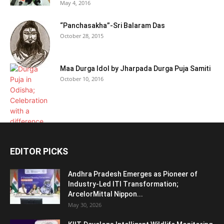
May 4, 2016
“Panchasakha”-Sri Balaram Das
October 28, 2015
Maa Durga Idol by Jharpada Durga Puja Samiti
October 10, 2016
EDITOR PICKS
Andhra Pradesh Emerges as Pioneer of
Industry-Led ITI Transformation;
ArcelorMittal Nippon...
May 30, 2026