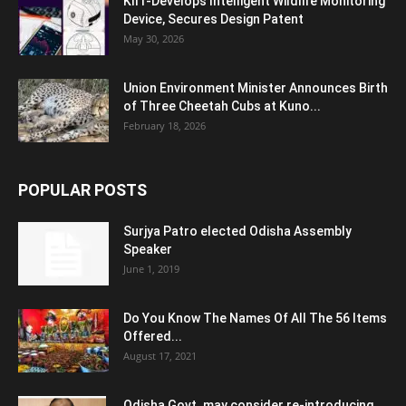
KIIT-Develops Intelligent Wildlife Monitoring
Device, Secures Design Patent
May 30, 2026
Union Environment Minister Announces Birth
of Three Cheetah Cubs at Kuno...
February 18, 2026
POPULAR POSTS
Surjya Patro elected Odisha Assembly
Speaker
June 1, 2019
Do You Know The Names Of All The 56 Items
Offered...
August 17, 2021
Odisha Govt. may consider re-introducing