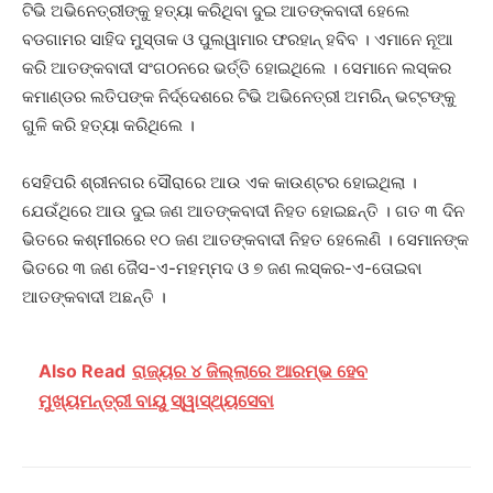
ଟିଭି ଅଭିନେତ୍ରୀଙ୍କୁ ହତ୍ୟା କରିଥିବା ଦୁଇ ଆତଙ୍କବାଦୀ ହେଲେ
ବଡଗାମର ସାହିଦ ମୁସ୍ତାକ ଓ ପୁଲୱାମାର ଫରହାନ୍ ହବିବ । ଏମାନେ ନୂଆ
କରି ଆତଙ୍କବାଦୀ ସଂଗଠନରେ ଭର୍ତ୍ତି ହୋଇଥିଲେ । ସେମାନେ ଲସ୍କର
କମାଣ୍ଡର ଲତିପଙ୍କ ନିର୍ଦ୍ଦେଶରେ ଟିଭି ଅଭିନେତ୍ରୀ ଅମରିନ୍ ଭଟ୍ଟଙ୍କୁ
ଗୁଳି କରି ହତ୍ୟା କରିଥିଲେ ।
ସେହିପରି ଶ୍ରୀନଗର ସୌରାରେ ଆଉ ଏକ କାଉଣ୍ଟର ହୋଇଥିଲା ।
ଯେଉଁଥିରେ ଆଉ ଦୁଇ ଜଣ ଆତଙ୍କବାଦୀ ନିହତ ହୋଇଛନ୍ତି । ଗତ ୩ ଦିନ
ଭିତରେ କଶ୍ମୀରରେ ୧୦ ଜଣ ଆତଙ୍କବାଦୀ ନିହତ ହେଲେଣି । ସେମାନଙ୍କ
ଭିତରେ ୩ ଜଣ ଜୈସ-ଏ-ମହମ୍ମଦ ଓ ୭ ଜଣ ଲସ୍କର-ଏ-ତୋଇବା
ଆତଙ୍କବାଦୀ ଅଛନ୍ତି ।
Also Read
ରାଜ୍ୟର ୪ ଜିଲ୍ଲାରେ ଆରମ୍ଭ ହେବ
ମୁଖ୍ୟମନ୍ତ୍ରୀ ବାୟୁ ସ୍ୱାସ୍ଥ୍ୟସେବା