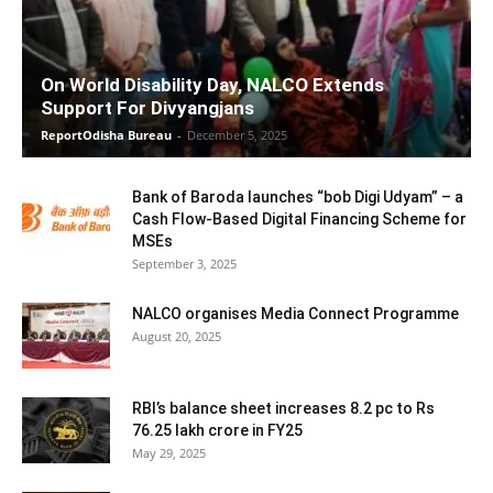
On World Disability Day, NALCO Extends
Support For Divyangjans
ReportOdisha Bureau
-
December 5, 2025
Bank of Baroda launches “bob Digi Udyam” – a
Cash Flow-Based Digital Financing Scheme for
MSEs
September 3, 2025
NALCO organises Media Connect Programme
August 20, 2025
RBI’s balance sheet increases 8.2 pc to Rs
76.25 lakh crore in FY25
May 29, 2025