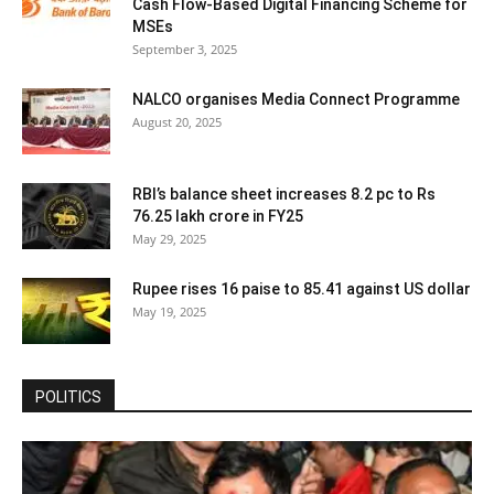
Cash Flow-Based Digital Financing Scheme for
MSEs
September 3, 2025
NALCO organises Media Connect Programme
August 20, 2025
RBI’s balance sheet increases 8.2 pc to Rs
76.25 lakh crore in FY25
May 29, 2025
Rupee rises 16 paise to 85.41 against US dollar
May 19, 2025
POLITICS