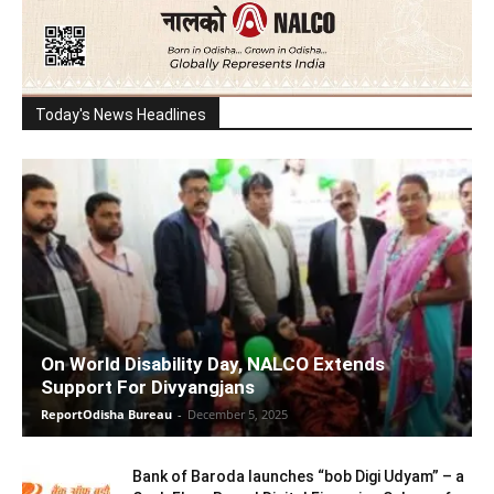
Today's News Headlines
On World Disability Day, NALCO Extends
Support For Divyangjans
ReportOdisha Bureau
-
December 5, 2025
Bank of Baroda launches “bob Digi Udyam” – a