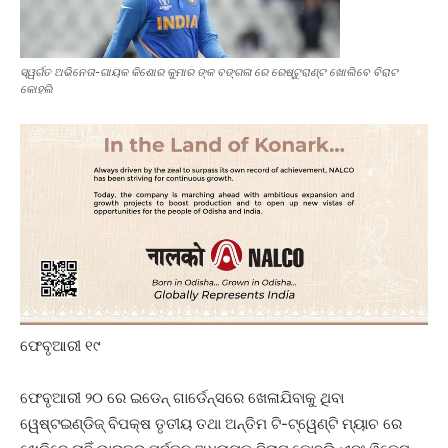
ସ୍ୱର୍ଗତ ଅଭିନେତା-ଗାୟକ କିଶୋର କୁମାର ଙ୍କ ବଙ୍ଗଳା ରେ ରେଷ୍ଟୁରାଣ୍ଟ ଖୋଲିବେ ବିରାଟ
କୋହଲି
ଫେବୃଆରୀ ୧୯
ଫେବୃଆରୀ ୨୦ ରେ ଇଡେନ୍ ଗାର୍ଡେନ୍ସରେ ଖେଳାଯିବାକୁ ଥିବା
ୱେଷ୍ଟଇଣ୍ଡିଜ୍ ବିପକ୍ଷ ତୃତୀୟ ତଥା ଅନ୍ତିମ ଟି-ଟ୍ୱେଣ୍ଟି ମ୍ୟାଚ ରେ