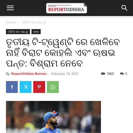
Home
ଓଡ଼ିଆ ରେ ପଢନ୍ତୁ
ଓଡ଼ିଆ ରେ ପଢନ୍ତୁ
ଖେଳ
ତୃତୀୟ ଟି-ଟ୍ୱେଣ୍ଟି ରେ ଖେଳିବେ
ନାହିଁ ବିରାଟ କୋହଲି ଏବଂ ଋଷଭ
ପନ୍ତ: ବିଶ୍ରାମ ନେବେ
By
ReportOdisha Bureau
-
February 19, 2022
1663
0