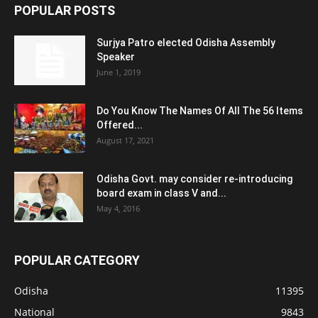
POPULAR POSTS
Surjya Patro elected Odisha Assembly
Speaker
June 1, 2019
Do You Know The Names Of All The 56 Items
Offered...
August 17, 2021
Odisha Govt. may consider re-introducing
board exam in class V and...
May 4, 2016
POPULAR CATEGORY
Odisha
11395
National
9843