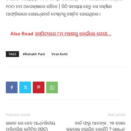
୧୦୦ ତମ ଅପେକ୍ଷାରେ ରହିବେ | ପିଠି ସମସ୍ୟା ହେତୁ ସେ ଦକ୍ଷିଣ
ଆଫ୍ରିକାରେ ଜୋହାନ୍ସବର୍ଗ ଟେଷ୍ଟରୁ ବଞ୍ଚିତ ହୋଇଥିଲେ।
Also Read
ହସ୍ପିଟାଲର ୮ମ ମହଲାରୁ ଡେଇଁଲେ ରୋଗୀ...
TAGS
#Rishabh Pant
Virat Kohli
Previous article
Next article
ଭାରତ ରେ ହେବ ଆନ୍ତର୍ଜାତୀୟ
ବାର୍ଡ ଫ୍ଲୁ ଆତଙ୍କ : ୨୫ ହଜାର
ଅଲିମ୍ପିକ୍ କମିଟିର (IOC)
କୁକୁଡାକୁ ମରାଯିବ କେଉଁଠି ? ଜାଣନ୍ତୁ