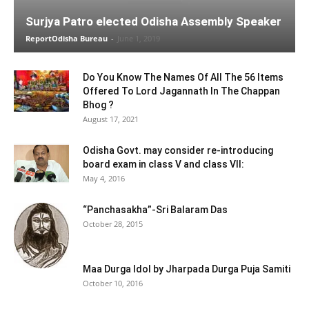
Surjya Patro elected Odisha Assembly Speaker
ReportOdisha Bureau
-
June 1, 2019
Do You Know The Names Of All The 56 Items
Offered To Lord Jagannath In The Chappan
Bhog ?
August 17, 2021
Odisha Govt. may consider re-introducing
board exam in class V and class VII:
May 4, 2016
“Panchasakha”-Sri Balaram Das
October 28, 2015
Maa Durga Idol by Jharpada Durga Puja Samiti
October 10, 2016