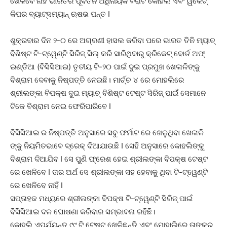
ଖେଳିବେ ନାହିଁ ଭାରତର ପୂର୍ବତନ ଅଧିନାୟକ ବିରାଟ କୋହଲି ଏବଂ ୱିକେଟ୍
କିପର ବ୍ୟାଟ୍ସମ୍ୟାନ୍ ଋଷଭ ପନ୍ତ I
ଶୁକ୍ରବାର ଦିନ ୨-୦ ରେ ଅଗ୍ରଣୀ ହାସଲ କରିବା ପରେ ଭାରତ ତିନି ମ୍ୟାଚ୍
ବିଶିଷ୍ଟ ଟି-ଟ୍ୱେଣ୍ଟି ସିରିଜ୍ ସିଲ୍ କରି ସାରିଥିବାରୁ କ୍ରିକେଟ୍ ବୋର୍ଡ ଅଫ୍
ଇଣ୍ଡିଆ (ବିସିସିଆଇ) ତୃତୀୟ ଟି-୨୦ ପାଇଁ ଦୁଇ ପ୍ରମୁଖ ଖେଳାଳିଙ୍କୁ
ବିଶ୍ରାମ ଦେବାକୁ ନିଷ୍ପତ୍ତି ନେଇଛି। ମାର୍ଚ୍ଚ ୪ ରେ ମୋହଲିରେ
ଶ୍ରୀଲଙ୍କା ବିପକ୍ଷ ଦୁଇ ମ୍ୟାଚ୍ ବିଶିଷ୍ଟ ଟେଷ୍ଟ ସିରିଜ୍ ପାଇଁ ସେମାନେ
ଟିକେ ବିଶ୍ରାମ ନେଇ ଫେରିପାରିବେ I
ବିସିସିଆଇ ର ନିଷ୍ପତ୍ତି ଅନୁସାରେ ସବୁ ଫର୍ମାଟ ରେ ଖେଳୁଥିବା ଖେଳାଳି
ଙ୍କୁ ନିୟମିତଭାବେ ବ୍ରେକ୍ ଦିଆଯାଉଛି I ସେହି ଅନୁସାରେ କୋହଲିଙ୍କୁ
ବିଶ୍ରାମ ଦିଆଯିବ I ସେ ପୁଣି ଫ୍ରେଶ ହେଇ ଶ୍ରୀଲଙ୍କା ବିପକ୍ଷ ଟେଷ୍ଟ
ରେ ଖେଳିବେ I ତାର ଅର୍ଥ ସେ ଶ୍ରୀଲଙ୍କା ସହ ହେବାକୁ ଥିବା ଟି-ଟ୍ୱେଣ୍ଟି
ରେ ଖେଳିବେ ନାହିଁ I
ସପ୍ତାହକ ମଧ୍ୟରେ ଶ୍ରୀଲଙ୍କା ବିପକ୍ଷ ଟି-ଟ୍ୱେଣ୍ଟି ସିରିଜ୍ ପାଇଁ
ବିସିସିଆଇ ଦଳ ଘୋଷଣା କରିବାର ସମ୍ଭାବନା ରହିଛି।
କୋହଲି ଏପର୍ଯ୍ୟନ୍ତ ୯୯ ଟି ଟେଷ୍ଟ ଖେଳିଛନ୍ତି ଏବଂ ମୋହାଲିରେ ତାଙ୍କର