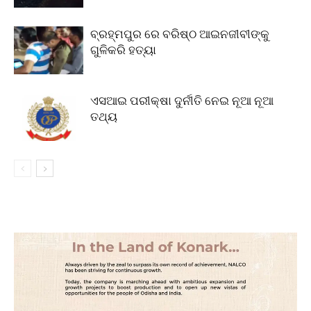
ବ୍ରହ୍ମପୁର ରେ ବରିଷ୍ଠ ଆଇନଜୀବୀଙ୍କୁ
ଗୁଳିକରି ହତ୍ୟା
ଏସଆଇ ପରୀକ୍ଷା ଦୁର୍ନୀତି ନେଇ ନୂଆ ନୂଆ
ତଥ୍ୟ