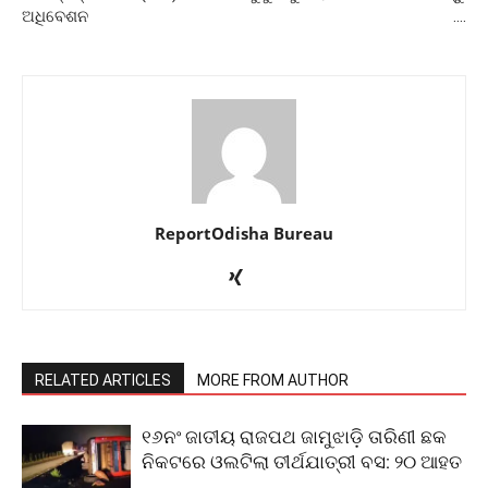
ଅଧିବେଶନ
….
ReportOdisha Bureau
RELATED ARTICLES
MORE FROM AUTHOR
୧୬ନଂ ଜାତୀୟ ରାଜପଥ ଜାମୁଝାଡ଼ି ତାରିଣୀ ଛକ
ନିକଟରେ ଓଲଟିଲା ତୀର୍ଥଯାତ୍ରୀ ବସ: ୨୦ ଆହତ