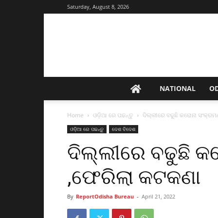
Saturday, August 8, 2026
NATIONAL
O
Home
ଓଡ଼ିଆ ରେ ପଢନ୍ତୁ
ଦିଲ୍ଲୀରେ ବଢୁଛି କରୋନା ସଂକ୍ର
ଓଡ଼ିଆ ରେ ପଢନ୍ତୁ
ଦେଶ ବିଦେଶ
ଦିଲ୍ଲୀରେ ବଢୁଛି 
,ଫେରିଲା କଟକଣା
By
ReportOdisha Bureau
-
April 21, 2022