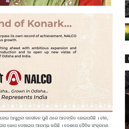
ବିକ ହୋଇ ଆସୁଥିବା ଜନଜୀବନ ପୁଣି ଥରେ ଆତଙ୍କିତ ହୋଇପଡିଛି । ଚୀନ,
ତାର କୋପ ଦେଖାଇବା ଆରମ୍ଭ କରିଛି । ଦେଶରେ ଦୈନିକ ସଂକ୍ରମଣ