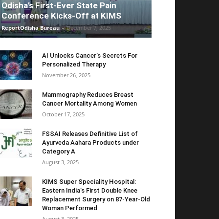
Odisha’s First-Ever State Pain
Conference Kicks-Off at KIMS
ReportOdisha Bureau
-
December 7, 2025
AI Unlocks Cancer’s Secrets For
Personalized Therapy
November 26, 2025
Mammography Reduces Breast
Cancer Mortality Among Women
October 17, 2025
FSSAI Releases Definitive List of
Ayurveda Aahara Products under
Category A
August 3, 2025
KIMS Super Speciality Hospital:
Eastern India’s First Double Knee
Replacement Surgery on 87-Year-Old
Woman Performed
August 3, 2025