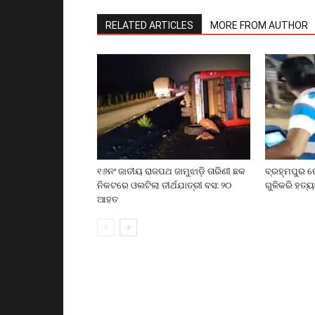
RELATED ARTICLES
MORE FROM AUTHOR
୧୬ନଂ ଜାତୀୟ ରାଜପଥ ଜାମୁଝାଡ଼ି ତାରିଣୀ ଛକ
ବ୍ରହ୍ମପୁର ର
ନିକଟରେ ଓଲଟିଲା ତୀର୍ଥଯାତ୍ରୀ ବସ: ୨୦
ଗୁଳିକରି ହତ୍ୟ
ଆହତ