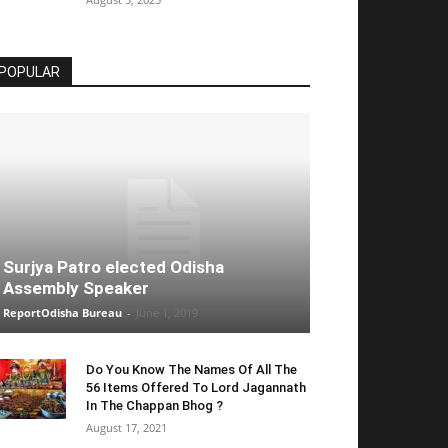
POPULAR
Surjya Patro elected Odisha
Assembly Speaker
ReportOdisha Bureau
-
June 1, 2019
Do You Know The Names Of All The
56 Items Offered To Lord Jagannath
In The Chappan Bhog ?
August 17, 2021