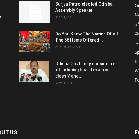
Surjya Patro elected Odisha
O
Assembly Speaker
N
al
June 1, 2019
ଓଡ
ରା
Do You Know The Names Of All
The 56 Items Offered...
ଦ
August 17, 2021
S
B
Odisha Govt. may consider re-
introducing board exam in
W
class V and...
Po
May 4, 2016
OUT US
F