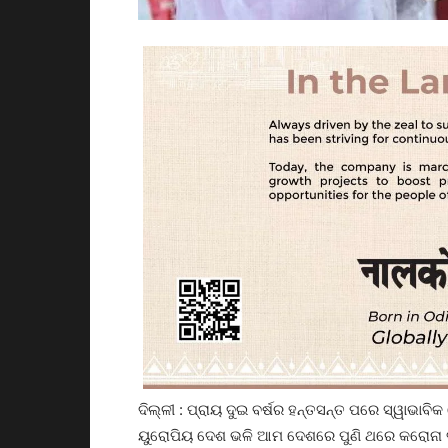
ଦିଲ୍ଳୀ : ପ୍ରାୟ ଦୁଇ ବର୍ଷର ହନ୍ତସନ୍ତ ପରେ ସ୍ୱାଭା
ୟୁରୋପିୟ ଦେଶ ଭଳି ଆମ ଦେଶରେ ପୁଣି ଥରେ କରୋନା 