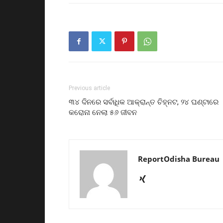
Previous article
୩୪ ଦିନରେ ସର୍ବାଧିକ ଆକ୍ରାନ୍ତ ଚିହ୍ନଟ, ୨୪ ଘଣ୍ଟାରେ
କରୋନା ନେଲା ୫୬ ଜୀବନ
ReportOdisha Bureau