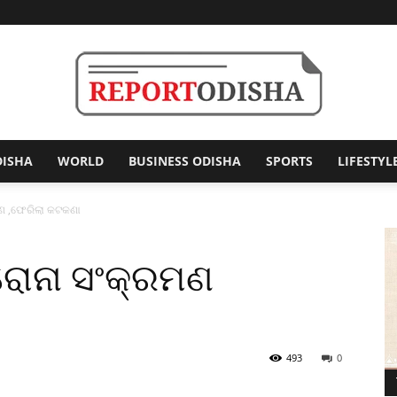
DISHA
WORLD
BUSINESS ODISHA
SPORTS
LIFESTYL
Report
ମଣ ,ଫେରିଲା କଟକଣା
କରୋନା ସଂକ୍ରମଣ
Odisha
493
0