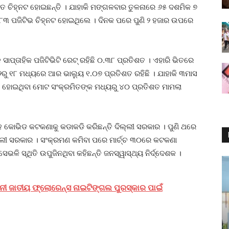
ମିତ ଚିହ୍ନଟ ହୋଇଛନ୍ତି । ଯାହାକି ମଙ୍ଗଳବାର ତୁଳନାରେ ୬୫ ଦଶମିକ ୭
୩ ପଜିଟିଭ ଚିହ୍ନଟ ହୋଇଥିଲେ । ଦିନକ ପରେ ପୁଣି ୨ ହଜାର ଉପରେ
ାପ୍ତାହିକ ପଜିଟିଭିଟି ରେଟ୍ ରହିଛି ୦.୩୮ ପ୍ରତିଶତ । ଏହାରି ଭିତରେ
୨ରୁ ୧୮ ମଧ୍ୟରେ ଆର ଭାଲ୍ୟୁ ୧.୦୭ ପ୍ରତିଶତ ରହିଛି । ଯାହାକି ୩ମାସ
ନଟ ହୋଇଥିବା ମୋଟ ସଂକ୍ରମିତଙ୍କ ମଧ୍ୟରୁ ୪୦ ପ୍ରତିଶତ ମାମଲା
ସହ କୋଭିଡ କଟକଣାକୁ କଡାକଡି କରିଛନ୍ତି ଦିଲ୍ଲୀ ସରକାର । ପୁଣି ଥରେ
ଦିଲ୍ଲୀ ସରକାର । ସଂକ୍ରମଣ କମିବା ପରେ ମାର୍ଚ୍ଚ ୩୦ରେ କଟକଣା
ଳି ସ୍ଥିତି ଉପୁଜିନଥିବା କହିଛନ୍ତି ଜନସ୍ୱାସ୍ଥ୍ୟ ନିର୍ଦ୍ଦେଶକ ।
ିବାନୀ ଜାତୀୟ ଫ୍ଲୋରେନ୍ସ ନାଇଟିଙ୍ଗଲ ପୁରସ୍କାର ପାଇଁ