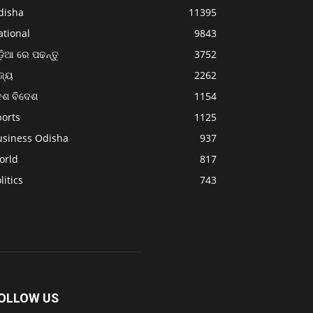
disha
11395
ational
9843
଼ିଆ ରେ ପଢନ୍ତୁ
3752
ଜ୍ୟ
2262
େଶ ବିଦେଶ
1154
ports
1125
usiness Odisha
937
orld
817
litics
743
OLLOW US