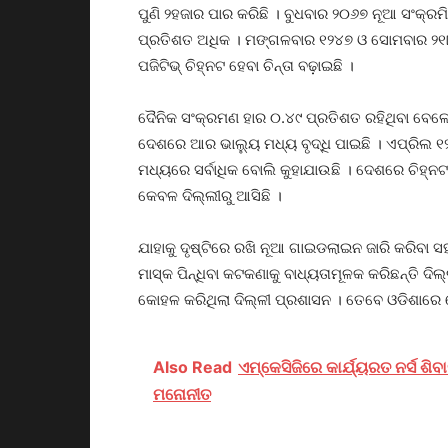
ପୁଣି ୨ହଜାର ପାର କରିଛି । ବୁଧବାର ୨୦୬୭ ନୂଆ ସଂକ୍ର
ପ୍ରତିଶତ ଅଧିକ । ମଙ୍ଗଳବାର ୧୨୪୭ ଓ ସୋମବାର ୨୧୮
ପଜିଟିଭ୍ ଚିହ୍ନଟ ହେବା ଚିନ୍ତା ବଢ଼ାଇଛି ।
ଦୈନିକ ସଂକ୍ରମଣ ହାର ୦.୪୯ ପ୍ରତିଶତ ରହିଥିବା ବେଳେ ସ
ଦେଶରେ ଆର ଭାଲ୍ୟୁ ମଧ୍ୟ ବୃଦ୍ଧି ପାଇଛି । ଏପ୍ରିଲ ୧
ମଧ୍ୟରେ ସର୍ବାଧିକ ବୋଲି କୁହାଯାଉଛି । ଦେଶରେ ଚିହ୍
କେବଳ ଦିଲ୍ଲୀରୁ ଆସିଛି ।
ଯାହାକୁ ଦୃଷ୍ଟିରେ ରଖି ନୂଆ ଗାଇଡଲାଇନ ଜାରି କରିବା 
ମାସ୍କ ପିନ୍ଧିବା କଟକଣାକୁ ବାଧ୍ୟତାମୂଳକ କରିଛନ୍ତି 
କୋହଳ କରିଥିଲା ଦିଲ୍ଳୀ ପ୍ରଶାସନ । ତେବେ ଓଡିଶାରେ ସେଭ
Also Read
ଏମ୍‌କେସିଜିରେ କାର୍ଯ୍ୟରତ ନର୍ସ ଶ
ମନୋନୀତ