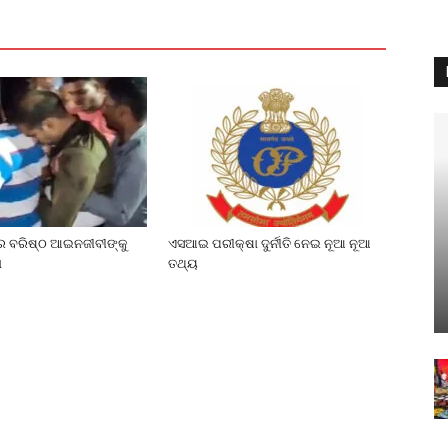
େ ବରିଷ୍ଠ ଆଇନଜୀବୀଙ୍କୁ
ଏସଆଇ ପରୀକ୍ଷା ଦୁର୍ନୀତି ନେଇ ନୂଆ ନୂଆ
ା
ତଥ୍ୟ