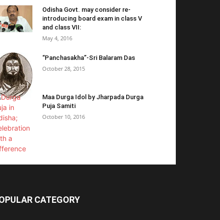
Odisha Govt. may consider re-
introducing board exam in class V
and class VII:
May 4, 2016
“Panchasakha”-Sri Balaram Das
October 28, 2015
Maa Durga Idol by Jharpada Durga
Puja Samiti
October 10, 2016
OPULAR CATEGORY