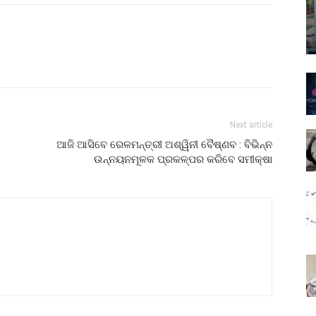
Next article
ଆଜି ଆସିବେ ରେଳମନ୍ତ୍ରୀ ଅଶ୍ୱିନୀ ବୈଷ୍ଣବ : ବିଭିନ୍ନ
ଉନ୍ନୟନମୂଳକ ପ୍ରକଳ୍ପର କରିବେ ସମୀକ୍ଷା