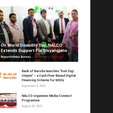
On World Disability Day, NALCO
Extends Support For Divyangjans
ReportOdisha Bureau
-
December 5, 2025
Bank of Baroda launches “bob Digi
Udyam” – a Cash Flow-Based Digital
Financing Scheme for MSEs
September 3, 2025
NALCO organises Media Connect
Programme
August 20, 2025