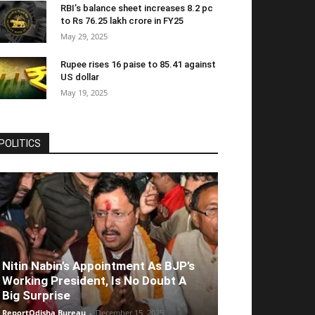
RBI’s balance sheet increases 8.2 pc
to Rs 76.25 lakh crore in FY25
May 29, 2025
Rupee rises 16 paise to 85.41 against
US dollar
May 19, 2025
POLITICS
Nitin Nabin’s Appointment As BJP’s
Working President, Is No Doubt A
Big Surprise
ReportOdisha Bureau
-
December 15, 2025