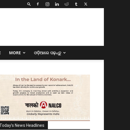
E
MORE
ଓଡ଼ିଆରେ ପଢ଼ନ୍ତୁ
Today's News Headlines