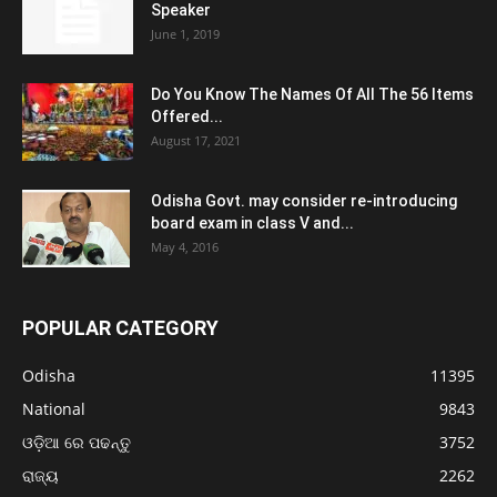
Speaker
June 1, 2019
Do You Know The Names Of All The 56 Items
Offered...
August 17, 2021
Odisha Govt. may consider re-introducing
board exam in class V and...
May 4, 2016
POPULAR CATEGORY
Odisha
11395
National
9843
ଓଡ଼ିଆ ରେ ପଢନ୍ତୁ
3752
ରାଜ୍ୟ
2262