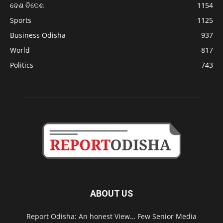
ଦେଶ ବିଦେଶ
1154
Sports
1125
Business Odisha
937
World
817
Politics
743
ABOUT US
Report Odisha: An honest View… Few Senior Media