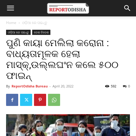
Home
ଓଡ଼ିଆ ରେ ପଢନ୍ତୁ
ଓଡ଼ିଆ ରେ ପଢନ୍ତୁ
ଦେଶ ବିଦେଶ
ପୁଣି କାୟା ମେଲିଲା କରୋନା :
ବାଧ୍ୟତାମୂଳକ ହେଲା
ମାସ୍କ୍‌,ଉଲ୍ଲଘଂନ କଲେ ୫୦୦
ଫାଇନ୍‌
By
ReportOdisha Bureau
-
April 20, 2022
592
0