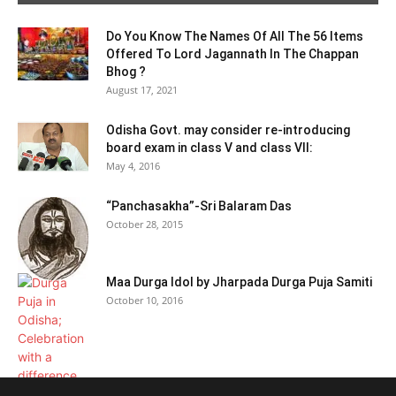
Do You Know The Names Of All The 56 Items
Offered To Lord Jagannath In The Chappan
Bhog ?
August 17, 2021
Odisha Govt. may consider re-introducing
board exam in class V and class VII:
May 4, 2016
“Panchasakha”-Sri Balaram Das
October 28, 2015
Maa Durga Idol by Jharpada Durga Puja Samiti
October 10, 2016