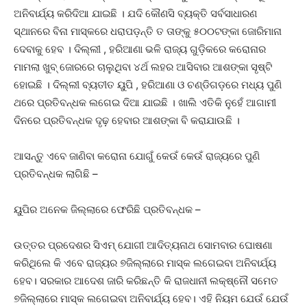
ଅନିବାର୍ଯ୍ୟ କରିଦିଆ ଯାଇଛି । ଯଦି କୌଣସି ବ୍ୟକ୍ତି ସର୍ବସାଧାରଣ
ସ୍ଥାନରେ ବିନା ମାସ୍କରେ ଧରାପଡ଼ନ୍ତି ତ ତାଙ୍କୁ ୫୦୦ଟଙ୍କା ଜୋରିମାନା
ଦେବାକୁ ହେବ । ଦିଲ୍ଲୀ , ହରିଆଣା ଭଳି ରାଜ୍ୟ ଗୁଡ଼ିକରେ କରୋନାର
ମାମଲା ଖୁବ୍‌ ଜୋରରେ ଚାଲୁଥିବା ୪ର୍ଥ ଲହର ଆସିବାର ଆଶଙ୍କା ସୃଷ୍ଟି
ହୋଇଛି । ଦିଲ୍ଲୀ ବ୍ୟତୀତ ୟୁପି , ହରିଆଣା ଓ ଚଣ୍ଡିଗଡ଼ରେ ମଧ୍ୟ ପୁଣି
ଥରେ ପ୍ରତିବନ୍ଧକ ଲଗେଇ ଦିଆ ଯାଇଛି । ଖାଲି ଏତିକି ନୁହେଁ ଆଗାମୀ
ଦିନରେ ପ୍ରତିବନ୍ଧକ ଦୃଢ଼ ହେବାର ଆଶଙ୍କା ବି କରାଯାଉଛି ।
ଆସନ୍ତୁ ଏବେ ଜାଣିବା କରୋନା ଯୋଗୁଁ କେଉଁ କେଉଁ ରାଜ୍ୟରେ ପୁଣି
ପ୍ରତିବନ୍ଧକ ଲାଗିଛି –
ୟୁପିର ଅନେକ ଜିଲ୍ଲାରେ ଫେରିଛି ପ୍ରତିବନ୍ଧକ –
ଉତ୍ତର ପ୍ରଦେଶର ସିଏମ୍‌ ଯୋଗୀ ଆଦିତ୍ୟନାଥ ସୋମବାର ଘୋଷଣା
କରିଥିଲେ କି ଏବେ ରାଜ୍ୟର ୭ଜିଲ୍ଲାରେ ମାସ୍କ ଲଗେଇବା ଅନିବାର୍ଯ୍ୟ
ହେବ। ସରକାର ଆଦେଶ ଜାରି କରିଛନ୍ତି କି ରାଜଧାନୀ ଲକ୍ଷ୍ନୌ ସମେତ
୭ଜିଲ୍ଲାରେ ମାସ୍କ ଲଗେଇବା ଅନିବାର୍ଯ୍ୟ ହେବ। ଏହି ନିୟମ ଯେଉଁ ଯେଉଁ