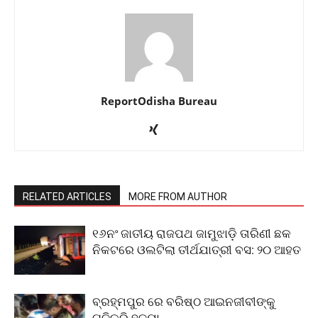
ReportOdisha Bureau
RELATED ARTICLES
MORE FROM AUTHOR
୧୬ନଂ ଜାତୀୟ ରାଜପଥ ଜାମୁଝାଡ଼ି ତାରିଣୀ ଛକ
ନିକଟରେ ଓଲଟିଲା ତୀର୍ଥଯାତ୍ରୀ ବସ: ୨୦ ଆହତ
ବ୍ରହ୍ମପୁର ରେ ବରିଷ୍ଠ ଆଇନଜୀବୀଙ୍କୁ