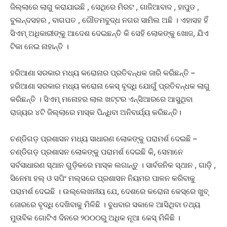
ଜିଲ୍ଲାରେ ଲାଗୁ କରାଯାଇଛି , ସେଥିରେ ମିରଟ , ଗାଜିଆବାଦ , ହାପୁଡ ,
ବୁଲନ୍ଦସହର , ବାଗପତ , ଗୌତମବୁଦ୍ଧ ନଗର ସାମିଲ ଅଛି । ଏହାସହ ହିଁ
ସିଏମ୍‌ ଅଧିକାରୀଙ୍କୁ ଆଦେଶ ଦେଇଛନ୍ତି କି ସେହି ଲୋକଙ୍କୁ ଖୋଜ, ଯିଏ
ଟିକା ନେଇ ନାହାନ୍ତି ।
ହରିଆଣା ସରକାର ମଧ୍ୟ କରୋନାର ପ୍ରତିବନ୍ଧକ ଜାରି କରିଛନ୍ତି –
ହରିଆଣା ସରକାର ମଧ୍ୟ କରୋନା କେସ୍‌ ବୃଦ୍ଧି ଯୋଗୁଁ ପ୍ରତିବନ୍ଧକ ଲାଗୁ
କରିଛନ୍ତି । ସିଏମ୍‌ ମନୋହର ଲାଲ ଖଟ୍ଟର ଏନ୍‌ସିଆରରେ ଆସୁଥିବା
ରାଜ୍ୟର ୪ଟି ଜିଲ୍ଲାରେ ମାସ୍କ ପିନ୍ଧିବା ଅନିବାର୍ଯ୍ୟ କରିଛନ୍ତି।
ଚଣ୍ଡିଗଡ଼ ପ୍ରଶାସନ ମଧ୍ୟ ସାଧାରଣ ଲୋକଙ୍କୁ ପରାମର୍ଶ ଦେଇଛି –
ଚଣ୍ଡିଗଡ଼ ପ୍ରଶାସନ ଲୋକଙ୍କୁ ପରାମର୍ଶ ଦେଇଛି କି, ସେମାନେ
ସର୍ବସାଧାରଣ ସ୍ଥାନ ଗୁଡ଼ିକରେ ମାସ୍କ ଲଗାନ୍ତୁ । ସାର୍ବଜନିକ ସ୍ଥାନ , ଗାଡ଼ି ,
ସିନେମା ହଲ୍‌ ଓ ସପିଂ ମଲ୍‌ସରେ ପ୍ରଶାସନ ନିୟମର ପାଳନ କରିବାକୁ
ପରାମର୍ଶ ଦେଇଛି । ଉଲ୍ଲେଖନୀୟ ଯେ, ଦେଶରେ କରୋନା କେସ୍‌ରେ ଖୁବ୍‌
ଜୋରରେ ବୃଦ୍ଧି ଦେଖିବାକୁ ମିଳିଛି । ବୁଧବାର ସକାଳେ ଆସିଥିବା ତଥ୍ୟ
ମୁତାବିକ ଗୋଟିଏ ଦିନରେ ୨୦୦୦ରୁ ଅଧିକ ନୂଆ କେସ୍‌ ମିଳିଛି ।