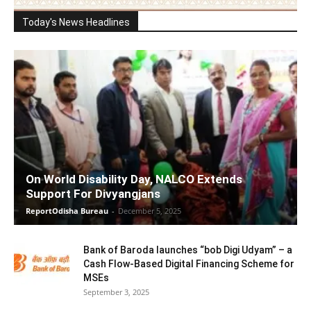
Today's News Headlines
On World Disability Day, NALCO Extends
Support For Divyangjans
ReportOdisha Bureau
-
December 5, 2025
Bank of Baroda launches “bob Digi Udyam” – a
Cash Flow-Based Digital Financing Scheme for
MSEs
September 3, 2025