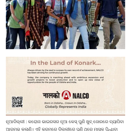
ନୂଆଦିଲ୍ଲୀ : କରୋନା ଭାଇରସର ନୂଆ କେସ୍‌ ପୁଣି ଖୁବ୍‌ ଜୋରରେ ବ୍ୟାପିବା
ଆରମ୍ଭ କଲାଣି। ଏହି କ୍ରମରେ ଦିଲ୍ଲୀରେ ପୁଣି ଥରେ ମାସ୍କ ପିନ୍ଧିବା