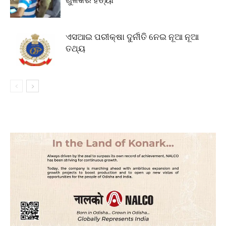
ଗୁଳିକରି ହତ୍ୟା
ଏସଆଇ ପରୀକ୍ଷା ଦୁର୍ନୀତି ନେଇ ନୂଆ ନୂଆ
ତଥ୍ୟ