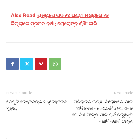
Also Read
ରାଜ୍ୟରେ ଗତ ୨୪ ଘଣ୍ଟା ମଧ୍ୟରେ ୧୫
ଜିଲ୍ଲାରେ ପ୍ରବଳ ବର୍ଷା; ୟେଲୋଓ୍ଵାର୍ଣ୍ଣିଂ ଜାରି
Previous article
Next article
ଡେପୁଟି ରେଞ୍ଜରଙ୍କ ସନ୍ଦେହଜନକ
ପରିବାରର ଇଚ୍ଛା ବିରୋଧରେ ଯାଇ
ମୃତ୍ୟୁ
ଅଭିନେତା ହୋଇଛନ୍ତି ୟଶ, ଏବେ
ଗୋଟିଏ ଫିଲ୍ମ ପାଇଁ ଚାର୍ଜ କରୁଛନ୍ତି
କୋଟି କୋଟି ଟଙ୍କା