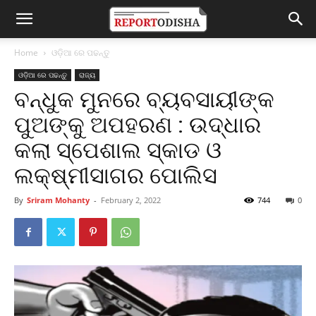
Home
ଓଡ଼ିଆ ରେ ପଢନ୍ତୁ
ଓଡ଼ିଆ ରେ ପଢନ୍ତୁ
ରାଜ୍ୟ
ବନ୍ଧୁକ ମୁନରେ ବ୍ୟବସାୟୀଙ୍କ
ପୁଅଙ୍କୁ ଅପହରଣ : ଉଦ୍ଧାର
କଲା ସ୍ପେଶାଲ ସ୍କାଡ ଓ
ଲକ୍ଷ୍ମୀସାଗର ପୋଲିସ
By
Sriram Mohanty
-
February 2, 2022
744
0