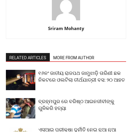
Sriram Mohanty
RELATED ARTICLES
MORE FROM AUTHOR
୧୬ନଂ ଜାତୀୟ ରାଜପଥ ଜାମୁଝାଡ଼ି ତାରିଣୀ ଛକ
ନିକଟରେ ଓଲଟିଲା ତୀର୍ଥଯାତ୍ରୀ ବସ: ୨୦ ଆହତ
ବ୍ରହ୍ମପୁର ରେ ବରିଷ୍ଠ ଆଇନଜୀବୀଙ୍କୁ
ଗୁଳିକରି ହତ୍ୟା
ଏସଆଇ ପରୀକ୍ଷା ଦୁର୍ନୀତି ନେଇ ନୂଆ ନୂଆ