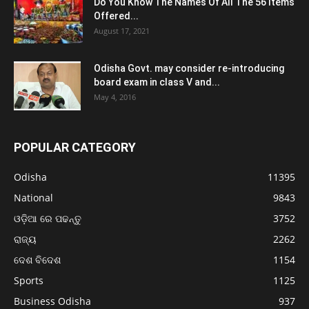
Do You Know The Names Of All The 56 Items
Offered...
August 17, 2021
Odisha Govt. may consider re-introducing
board exam in class V and...
May 4, 2016
POPULAR CATEGORY
Odisha
11395
National
9843
ଓଡ଼ିଆ ରେ ପଢନ୍ତୁ
3752
ରାଜ୍ୟ
2262
ଦେଶ ବିଦେଶ
1154
Sports
1125
Business Odisha
937