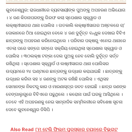
ଭୁବନେଶ୍ୱର: ରାଜଧାନୀରେ ବ୍ୟବସାୟୀଙ୍କ ପୁଅଙ୍କୁ ଅପହରଣ ଅଭିଯୋଗ
। ୪ ଜଣ କିଡନାପରଙ୍କୁ ଗିରଫ କଲା ସ୍ପେଶାଲ ସ୍କ୍ୱାଡ ଓ
ଲକ୍ଷ୍ମୀସାଗର ଥାନା ପୋଲିସ । ଗତକାଲି ଲକ୍ଷ୍ମୀସାଗର ଅଞ୍ଚଳରେ ଚା’
ଦୋକାନରେ ଠିଆ ହୋଇଥିବା ବେଳେ ୪ ଜଣ ଦୁର୍ବୃତ୍ତ ବନ୍ଧୁକ ଦେଖାଇ ବିବିଏ
ଛାତ୍ରଙ୍କୁ ଅପହରଣ କରିନେଇଥିଲେ । ପରିବାର ପକ୍ଷରୁ ଏନେଇ ଥାନାରେ
ଏତଲା ପରେ ସଙ୍ଗେ ସଙ୍ଗେ ସକ୍ରିୟ ହୋଇଥିଲା ସ୍ପେଶାଲ ସ୍କ୍ୱାଡ ଓ
ପୋଲିସ । ୩୦ଲକ୍ଷ ଟଙ୍କା ଦେଲ ପୁଅକୁ ନେବ ବୋଲି ଦୁର୍ବୃତ୍ତ ସର୍ତ୍ତ
ରଖିଥିଲା । ସ୍ପେଶାଲ ସ୍କ୍ୱାର୍ଡ ଓ ଲଷ୍ମୀସାଗର ଥାନା ପୋଲିସର
ଉଦ୍ୟମରେ ୨୪ ଘଣ୍ଟାରେ ଛାତ୍ରଙ୍କୁ ଉଦ୍ଧାର କରାଯାଇଛି । ଛାତ୍ରଙ୍କୁ
ଉଦ୍ଧାର କରିବା ସହ ୪ ଜଣଙ୍କୁ ଅଟକ ରଖିଛି ପୋଲିସ । ଏଥିସହ
ସେମାନଙ୍କ ନିକଟରୁ କାର ଓ ମାରଣାସ୍ତ୍ର ଜବତ ହୋଇଛି । ଛାତ୍ର ଜଣଙ୍କ
ବେଙ୍ଗାଲୁରୁରେ ବିବିଏରେ ପଢୁଥିଲେ । କରୋନା ପାଇଁ ଘରକୁ ଆସିଥିଲେ ।
ତେବେ ଏହି ଅପହରଣକୁ ନେଇ ସାମ୍ବାଦିକ ସମ୍ମିଳନୀରେ ସବିଶେଷ ସୂଚନା
ଦେବେ ଭୁବନେଶ୍ୱର ଡିସିପି ।
Also Read
୮ମ ଟେଲି ଫିଲ୍ମ ପୁରସ୍କାର ଚୟନରେ ବିଭ୍ରାଟ