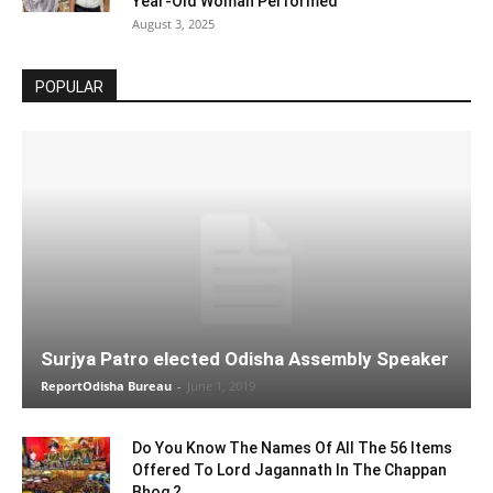
Year-Old Woman Performed
August 3, 2025
POPULAR
Surjya Patro elected Odisha Assembly Speaker
ReportOdisha Bureau
-
June 1, 2019
Do You Know The Names Of All The 56 Items
Offered To Lord Jagannath In The Chappan
Bhog ?