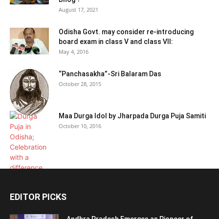
August 17, 2021
Odisha Govt. may consider re-introducing
board exam in class V and class VII:
May 4, 2016
“Panchasakha”-Sri Balaram Das
October 28, 2015
Maa Durga Idol by Jharpada Durga Puja Samiti
October 10, 2016
EDITOR PICKS