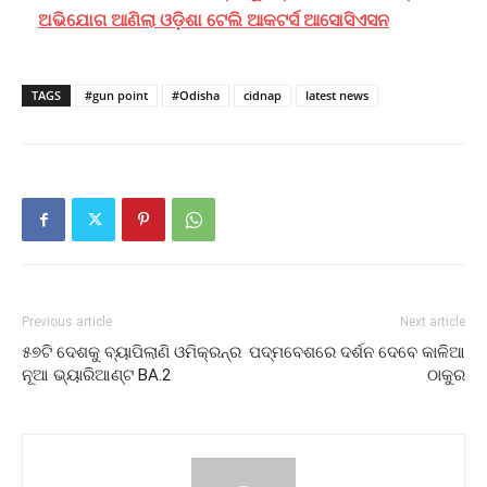
ଅଭିଯୋଗ ଆଣିଲା ଓଡ଼ିଶା ଟେଲି ଆକଟର୍ସ ଆସୋସିଏସନ
TAGS
#gun point
#Odisha
cidnap
latest news
Previous article
Next article
୫୭ଟି ଦେଶକୁ ବ୍ୟାପିଲାଣି ଓମିକ୍ରନ୍‌ର
ପଦ୍ମବେଶରେ ଦର୍ଶନ ଦେବେ କାଳିଆ
ନୂଆ ଭ୍ୟାରିଆଣ୍ଟ BA.2
ଠାକୁର