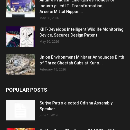
Andhra Pradesh Emerges as Pioneer of
Industry-Led ITI Transformation;
ArcelorMittal Nippon...
May 30, 2026
KIIT-Develops Intelligent Wildlife Monitoring
Device, Secures Design Patent
May 30, 2026
Union Environment Minister Announces Birth
of Three Cheetah Cubs at Kuno...
February 18, 2026
POPULAR POSTS
Surjya Patro elected Odisha Assembly
Speaker
June 1, 2019