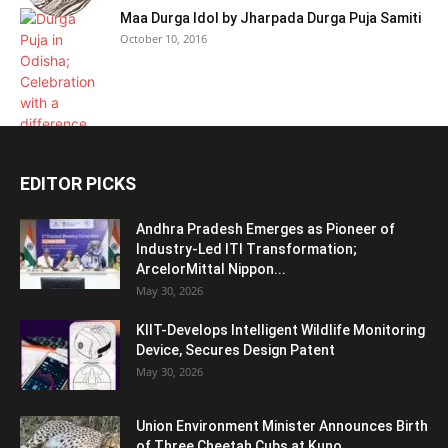
Maa Durga Idol by Jharpada Durga Puja Samiti
October 10, 2016
EDITOR PICKS
Andhra Pradesh Emerges as Pioneer of
Industry-Led ITI Transformation;
ArcelorMittal Nippon...
May 30, 2026
KIIT-Develops Intelligent Wildlife Monitoring
Device, Secures Design Patent
May 30, 2026
Union Environment Minister Announces Birth
of Three Cheetah Cubs at Kuno...