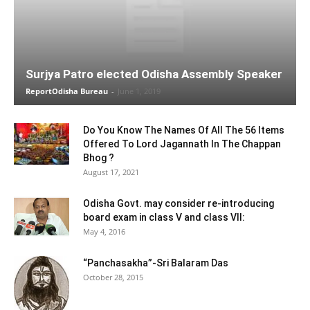
Surjya Patro elected Odisha Assembly Speaker
ReportOdisha Bureau
-
June 1, 2019
Do You Know The Names Of All The 56 Items
Offered To Lord Jagannath In The Chappan
Bhog ?
August 17, 2021
Odisha Govt. may consider re-introducing
board exam in class V and class VII:
May 4, 2016
“Panchasakha”-Sri Balaram Das
October 28, 2015