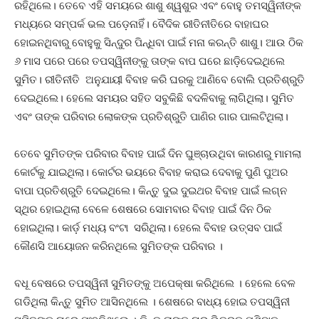
ରହିଥିଲେ। ତେବେ ଏହି ସମୟରେ ଶାଶୁ ଶ୍ୱଶୁର ଏବଂ ବୋହୁ ତମସ୍ୱିନୀଙ୍କ
ମଧ୍ୟରେ ସମ୍ପର୍କ ଭଲ ପଡ଼େନାହିଁ। ବୈଦିକ ରୀତିନୀତିରେ ବାହାଘର
ହୋଇନଥିବାରୁ ବୋହୁକୁ ସିନ୍ଦୁର ପିନ୍ଧିବା ପାଇଁ ମନା କରନ୍ତି ଶାଶୁ। ଆଉ ଠିକ
୬ ମାସ ପରେ ପରେ ତପସ୍ୱିନୀଙ୍କୁ ତାଙ୍କ ବାପ ଘରେ ଛାଡ଼ିଦେଇଥିଲେ
ସୁମିତ। ରୀତିନୀତି ଅନୁଯାୟୀ ବିବାହ କରି ଘରକୁ ଆଣିବେ ବୋଲି ପ୍ରତିଶ୍ରୁତି
ଦେଇଥିଲେ। ହେଲେ ସମୟର ସହିତ ସବୁକିଛି ବଦଳିବାକୁ ଲାଗିଥିଲା। ସୁମିତ
ଏବଂ ତାଙ୍କ ପରିବାର ଲୋକଙ୍କ ପ୍ରତିଶ୍ରୁତି ପାଣିର ଗାର ପାଲଟିଥିଲା।
ତେବେ ସୁମିତଙ୍କ ପରିବାର ବିବାହ ପାଇଁ ଦିନ ଘୁଞ୍ଚାଉଥିବା କାରଣରୁ ମାମଲା
କୋର୍ଟକୁ ଯାଇଥିଲା। କୋର୍ଟର ଭୟରେ ବିବାହ କରାଇ ଦେବାକୁ ପୁଣି ପୁଅର
ବାପା ପ୍ରତିଶ୍ରୁତି ଦେଇଥିଲେ। କିନ୍ତୁ ଦୁଇ ଦୁଇଥର ବିବାହ ପାଇଁ ଲଗ୍ନ
ସ୍ଥିର ହୋଇଥିଲା ବେଳେ ଶେଷରେ ସୋମବାର ବିବାହ ପାଇଁ ଦିନ ଠିକ
ହୋଇଥିଲା। କାର୍ଡ଼ ମଧ୍ୟ ବଂଟା ସରିଥିଲା। ହେଲେ ବିବାହ ଉତ୍ସବ ପାଇଁ
କୌଣସି ଆୟୋଜନ କରିନଥିଲେ ସୁମିତଙ୍କ ପରିବାର ।
ବଧୂ ବେଷରେ ତପସ୍ୱିନୀ ସୁମିତଙ୍କୁ ଅପେକ୍ଷା କରିଥିଲେ । ହେଲେ ବେଳ
ଗଡିଥିଲା କିନ୍ତୁ ସୁମିତ ଆସିନଥିଲେ । ଶେଷରେ ବାଧ୍ୟ ହୋଇ ତପସ୍ୱିନୀ