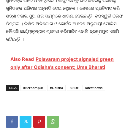
ସୁମିତଙ୍କ ଘରେ ପଂହଚିଥିଲେ । କିନ୍ତୁ ତାଙ୍କୁ ଘର ଭିତରକୁ ପଶିବାକୁ
ସୁମିତଙ୍କ ପରିବାର ଅନୁମତି ଦେଇ ନଥିଲେ । ଶେଷରେ ପ୍ରତିବାଦ କରି
ଶଙ୍ଖ ବଜାଇ ପୁଅ ଘର ସାମ୍ନାରେ ଧାରଣା ଦେଇଛନ୍ତି ତପସ୍ୱିନୀ ଓରଫ
ଡିମ୍ପଲ । ଲିଖିତ ଅଭିଯୋଗ ଓ କୋର୍ଟର ଆଦେଶ ଅନୁଯାୟୀ ପୋଲିସ
କୌଣସି କାର୍ଯ୍ୟାନୁଷ୍ଠାନ ଗ୍ରହଣ କରିପାରିବ ବୋଲି ବ୍ରହ୍ମପୁର ଏସପି
କହିଛନ୍ତି ।
Also Read
Polavaram project signaled green
only after Odisha’s consent; Uma Bharati
TAGS
#Berhampur
#Odisha
BRIDE
latest news