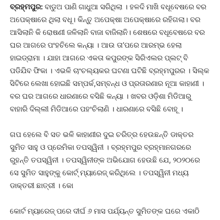
ବ୍ରହ୍ମପୁର:
ବାଡୁଅ ପାଣି ଗାଧୁଆ ସରିଥିଲା । ହଳଦି ମାଖି ବଧୂବେଷରେ ବର
ଅପେକ୍ଷାରେ ଥିଲା ବଧୂ। କିନ୍ତୁ ଅପେକ୍ଷା ଅପେକ୍ଷାରେ ରହିଗଲା। ବର
ଆସିଲାନି କି ରୋଷଣୀ ଜଳିଲାନି ବାଜା ବାଜିଲାନି। ଶେଷରେ ବଧୂବେଷରେ ବର
ଘର ଆଗରେ ପଂହଚିଲେ କନ୍ୟା । ଆଉ ତା’ପରେ ଆରମ୍ଭ ହେଲା
ହାଇଡ୍ରାମା । ଯାହା ଆଗରେ ଏକତା କପୁରଙ୍କ ସିରିଏଲର ପ୍ଲଟ୍ ବି
ପଡିଯିବ ଫିକା । ଏଭଳି ଚାଂଚଲ୍ୟକର ଘଟଣା ଘଟିଛି ବ୍ରହ୍ମପୁରର । ସିଲ୍କ
ସିଟିରେ ଲେଖା ହୋଇଛି ସମ୍ପର୍କ,ସମ୍ବନ୍ଧ ଓ ପ୍ରତାରଣାର ନୂଆ କାହାଣୀ ।
ବର ଘର ଆଗରେ ଧାରଣାରେ ବସିଛି କନ୍ୟା । ଖବର ଓଡ଼ିଶା ମିଡିଆରୁ
ବାହାରି ଦିଲ୍ଲୀ ମିଡିଆରେ ପହଂଚିଲାଣି । ଧାରଣାରେ ବସିଛି ବୋହୂ ।
ଗପ ହେଲେ ବି ସତ ଭଳି କାହାଣୀର ଦୁଇ ଚରିତ୍ର ହେଉଛନ୍ତି ଡାକ୍ତର
ସୁମିତ ସାହୁ ଓ ପ୍ରେମିକା ତପସ୍ୱିନୀ । ବ୍ରହ୍ମପୁର ବ୍ରହ୍ମାନଗରରେ
ରୁହନ୍ତି ତପସ୍ୱିନୀ । ତପସ୍ୱିନୀଙ୍କ ଅଭିଯୋଗ ହେଉଛି ଯେ, ୨୦୨୦ରେ
ସେ ସୁମିତ ସାହୁଙ୍କୁ କୋର୍ଟ୍ ମ୍ୟାରେଜ୍ କରିଥିଲେ । ତପସ୍ୱିନୀ ମଧ୍ୟ
ଡାକ୍ତରୀ ଛାତ୍ରୀ । କୋ
କୋର୍ଟ ମ୍ୟାରେଜ୍ ପରେ ଦୀର୍ଘ ୬ ମାସ ପର୍ଯ୍ୟନ୍ତ ସୁମିତଙ୍କ ଘରେ ଏକାଠି