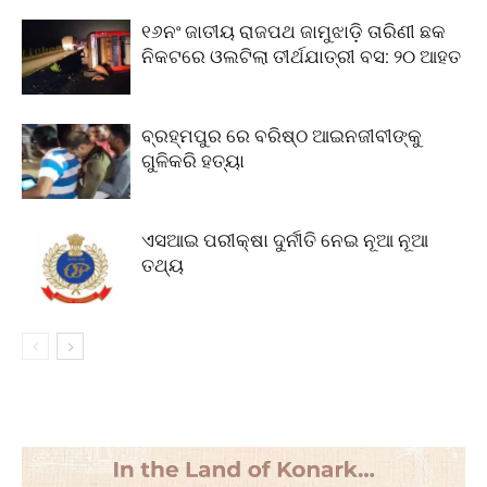
୧୬ନଂ ଜାତୀୟ ରାଜପଥ ଜାମୁଝାଡ଼ି ତାରିଣୀ ଛକ
ନିକଟରେ ଓଲଟିଲା ତୀର୍ଥଯାତ୍ରୀ ବସ: ୨୦ ଆହତ
ବ୍ରହ୍ମପୁର ରେ ବରିଷ୍ଠ ଆଇନଜୀବୀଙ୍କୁ
ଗୁଳିକରି ହତ୍ୟା
ଏସଆଇ ପରୀକ୍ଷା ଦୁର୍ନୀତି ନେଇ ନୂଆ ନୂଆ
ତଥ୍ୟ