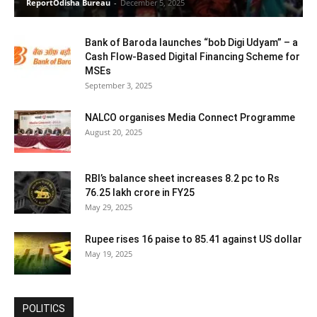
ReportOdisha Bureau
-
December 5, 2025
Bank of Baroda launches “bob Digi Udyam” – a
Cash Flow-Based Digital Financing Scheme for
MSEs
September 3, 2025
NALCO organises Media Connect Programme
August 20, 2025
RBI’s balance sheet increases 8.2 pc to Rs
76.25 lakh crore in FY25
May 29, 2025
Rupee rises 16 paise to 85.41 against US dollar
May 19, 2025
POLITICS