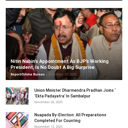
Nitin Nabin’s Appointment As BJP’s Working
President, Is No Doubt A Big Surprise
ReportOdisha Bureau
-
December 15, 2025
Union Minister Dharmendra Pradhan Joins ‘
‘Ekta Padayatra’ In Sambalpur
November 26, 2025
Nuapada By-Election: All Preparations
Completed For Counting
November 13, 2025