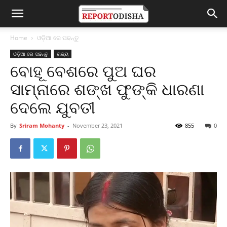
Home
ଓଡ଼ିଆ ରେ ପଢନ୍ତୁ
ଓଡ଼ିଆ ରେ ପଢନ୍ତୁ
ରାଜ୍ୟ
ବୋହୂ ବେଶରେ ପୁଅ ଘର
ସାମ୍ନାରେ ଶଙ୍ଖ ଫୁଙ୍କି ଧାରଣା
ଦେଲେ ଯୁବତୀ
By
Sriram Mohanty
-
November 23, 2021
855
0