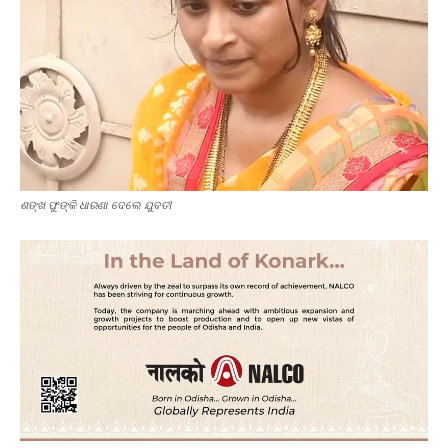
ଶଙ୍ଖ ଫୁଙ୍କି ଧାରଣା ଦେଲେ ଯୁବତୀ