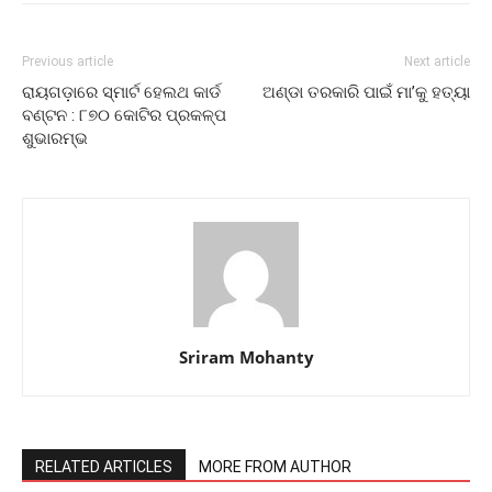
Previous article
Next article
ରାୟଗଡ଼ାରେ ସ୍ମାର୍ଟ ହେଲଥ କାର୍ଡ
ଅଣ୍ଡା ତରକାରି ପାଇଁ ମା’କୁ ହତ୍ୟା
ବଣ୍ଟନ : ୮୭୦ କୋଟିର ପ୍ରକଳ୍ପ
ଶୁଭାରମ୍ଭ
Sriram Mohanty
RELATED ARTICLES
MORE FROM AUTHOR