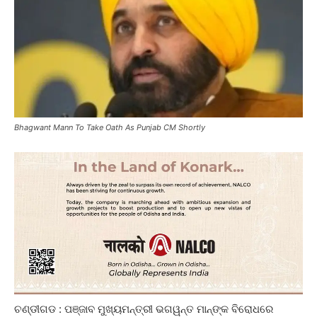
Bhagwant Mann To Take Oath As Punjab CM Shortly
ଚଣ୍ଡୀଗଡ : ପଞ୍ଜାବ ମୁଖ୍ୟମନ୍ତ୍ରୀ ଭଗୱନ୍ତ ମାନ୍‌ଙ୍କ ବିରୋଧରେ