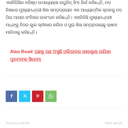
ଏସଜିପିସିର ବରିଷ୍ଠ ଉପାଧ୍ୟକ୍ଷ ରଘୁଜିତ୍ ସିଂହ ଭିର୍କ କହିଛନ୍ତି, ମଦ
ନିଶାରେ ମୁଖ୍ୟମନ୍ତ୍ରୀ ଶିଖ ସମ୍ପଦ୍ରାୟର ଏକ ଆଧ୍ୟାତ୍ମିକ ସ୍ଥଳକୁ ମଦ
ପିଇ ଆଚାର ସଂହିତାର ଉଲଂଘନ କରିଛନ୍ତି। ଏସଜିପିସି ମୁଖ୍ୟମନ୍ତ୍ରୀ
ମାନ୍‌ଙ୍କୁ ନିଜର ଭୁଲ ସ୍ବୀକାର କରିବା ଓ ପୁରା ଶିଖ୍ ସମ୍ପ୍ରଦାୟକୁ କ୍ଷମା
ମାଗିବାକୁ କହିଛନ୍ତି।
Also Read
ପଛକୁ ପଛ ଅସୁଛି ଓଲିଉଡର ଜଣାଶୁଣା ନାୟିକା
ପୁନମଙ୍କ ସିନେମା
Previous article
Next article