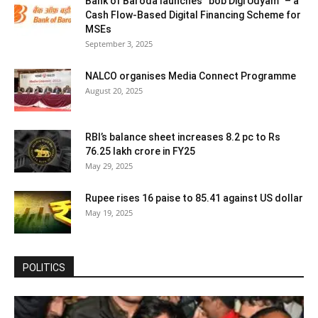
Bank of Baroda launches “bob Digi Udyam” – a
Cash Flow-Based Digital Financing Scheme for
MSEs
September 3, 2025
NALCO organises Media Connect Programme
August 20, 2025
RBI’s balance sheet increases 8.2 pc to Rs
76.25 lakh crore in FY25
May 29, 2025
Rupee rises 16 paise to 85.41 against US dollar
May 19, 2025
POLITICS