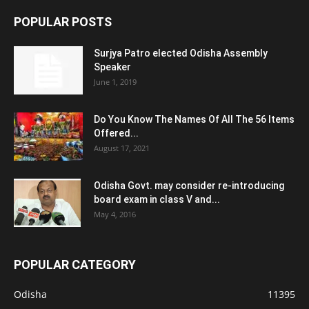
POPULAR POSTS
Surjya Patro elected Odisha Assembly
Speaker
June 1, 2019
Do You Know The Names Of All The 56 Items
Offered...
August 17, 2021
Odisha Govt. may consider re-introducing
board exam in class V and...
May 4, 2016
POPULAR CATEGORY
Odisha
11395