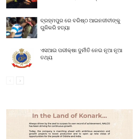
ବ୍ରହ୍ମପୁର ରେ ବରିଷ୍ଠ ଆଇନଜୀବୀଙ୍କୁ
ଗୁଳିକରି ହତ୍ୟା
ଏସଆଇ ପରୀକ୍ଷା ଦୁର୍ନୀତି ନେଇ ନୂଆ ନୂଆ
ତଥ୍ୟ