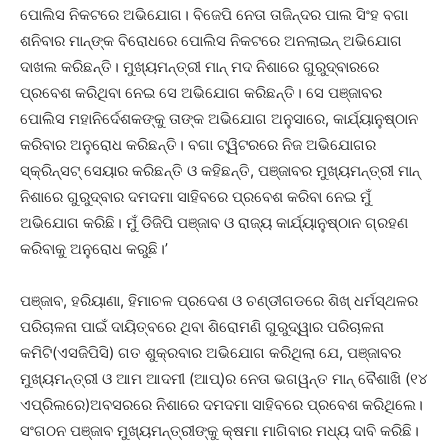
ପୋଲିସ ନିକଟରେ ଅଭିଯୋଗ। ବିଜେପି ନେତା ତାଜିନ୍ଦର ପାଲ ସିଂହ ବଗା
ଶନିବାର ମାନ୍‌ଙ୍କ ବିରୋଧରେ ପୋଲିସ ନିକଟରେ ଅନଲାଇନ୍ ଅଭିଯୋଗ
ଦାଖଲ କରିଛନ୍ତି। ମୁଖ୍ୟମନ୍ତ୍ରୀ ମାନ୍‌ ମଦ ନିଶାରେ ଗୁରୁଦ୍ବାରରେ
ପ୍ରବେଶ କରିଥିବା ନେଇ ସେ ଅଭିଯୋଗ କରିଛନ୍ତି। ସେ ପଞ୍ଜାବର
ପୋଲିସ ମହାନିର୍ଦେଶକଙ୍କୁ ତାଙ୍କ ଅଭିଯୋଗ ଅନୁସାରେ, କାର୍ଯ୍ୟାନୁଷ୍ଠାନ
କରିବାର ଅନୁରୋଧ କରିଛନ୍ତି। ବଗା ଟ୍ୱିଟରରେ ନିଜ ଅଭିଯୋଗର
ସ୍କ୍ରିନ୍‌ସଟ୍‌ ସେୟାର କରିଛନ୍ତି ଓ କହିଛନ୍ତି, ପଞ୍ଜାବର ମୁଖ୍ୟମନ୍ତ୍ରୀ ମାନ୍‌
ନିଶାରେ ଗୁରୁଦ୍ବାର ଦମଦମା ସାହିବରେ ପ୍ରବେଶ କରିବା ନେଇ ମୁଁ
ଅଭିଯୋଗ କରିଛି। ମୁଁ ଡିଜିପି ପଞ୍ଜାବ ଓ ରାଜ୍ୟ କାର୍ଯ୍ୟାନୁଷ୍ଠାନ ଗ୍ରହଣ
କରିବାକୁ ଅନୁରୋଧ କରୁଛି।’
ପଞ୍ଜାବ, ହରିୟାଣା, ହିମାଚଳ ପ୍ରଦେଶ ଓ ଚଣ୍ଡୀଗଡରେ ଶିଖ୍‌ ଧର୍ମସ୍ଥଳର
ପରିଚାଳନା ପାଇଁ ଦାୟିତ୍ବରେ ଥିବା ଶିରୋମଣି ଗୁରୁଦ୍ୱାର ପରିଚାଳନା
କମିଟି(ଏସଜିପିସି) ଗତ ଶୁକ୍ରବାର ଅଭିଯୋଗ କରିଥିଲା ଯେ, ପଞ୍ଜାବର
ମୁଖ୍ୟମନ୍ତ୍ରୀ ଓ ଆମ ଆଦମୀ (ଆପ୍)ର ନେତା ଭଗୱନ୍ତ ମାନ୍‌ ବୈଶାଖି (୧୪
ଏପ୍ରିଲରେ)ଅବସରରେ ନିଶାରେ ଦମଦମା ସାହିବରେ ପ୍ରବେଶ କରିଥିଲେ।
ସଂଗଠନ ପଞ୍ଜାବ ମୁଖ୍ୟମନ୍ତ୍ରୀଙ୍କୁ କ୍ଷମା ମାଗିବାର ମଧ୍ୟ ଦାବି କରିଛି।