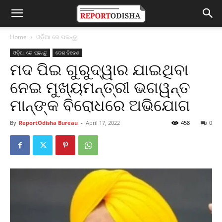
Home
ଓଡ଼ିଆ ରେ ପଢନ୍ତୁ
ଓଡ଼ିଆ ରେ ପଢନ୍ତୁ
ଦେଶ ବିଦେଶ
ମଦ ପିଇ ଗୁରୁଦ୍ୱାର ଯାଇଥିବା
ନେଇ ମୁଖ୍ୟମନ୍ତ୍ରୀ ଭଗୱନ୍ତ
ମାନ୍‌ଙ୍କ ବିରୋଧରେ ଅଭିଯୋଗ
By
ReportOdisha Bureau
-
April 17, 2022
458
0