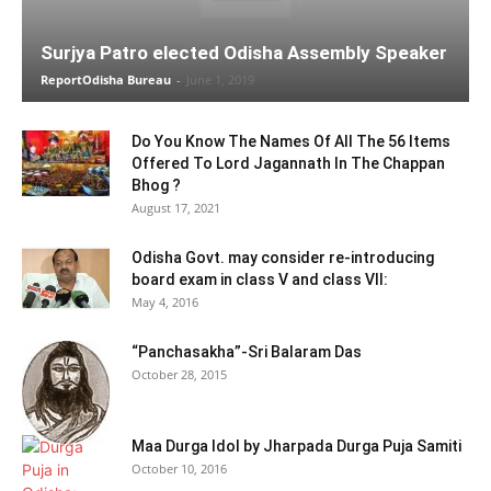
Surjya Patro elected Odisha Assembly Speaker
ReportOdisha Bureau
-
June 1, 2019
Do You Know The Names Of All The 56 Items
Offered To Lord Jagannath In The Chappan
Bhog ?
August 17, 2021
Odisha Govt. may consider re-introducing
board exam in class V and class VII:
May 4, 2016
“Panchasakha”-Sri Balaram Das
October 28, 2015
Maa Durga Idol by Jharpada Durga Puja Samiti
October 10, 2016