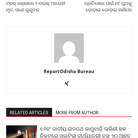
ଟ୍ରକ୍‌ ଧକ୍କାରେ ୨ ବାଇକ୍‌ ଆରୋହୀ
ପ୍ରତିଶୋଧ ପାଇଁ ମା’ ପୁଅକୁ
ମୃତ, ଜଣେ ଗୁରୁତର
ଗୋଡ଼ାଇ ଗୋଡ଼ାଇ ହାଣିଲେ
ReportOdisha Bureau
RELATED ARTICLES
MORE FROM AUTHOR
୧୬ନଂ ଜାତୀୟ ରାଜପଥ ଜାମୁଝାଡ଼ି ତାରିଣୀ ଛକ
ନିକଟରେ ଓଲଟିଲା ତୀର୍ଥଯାତ୍ରୀ ବସ: ୨୦ ଆହତ