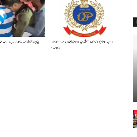
େ ବରିଷ୍ଠ ଆଇନଜୀବୀଙ୍କୁ
ଏସଆଇ ପରୀକ୍ଷା ଦୁର୍ନୀତି ନେଇ ନୂଆ ନୂଆ
ା
ତଥ୍ୟ