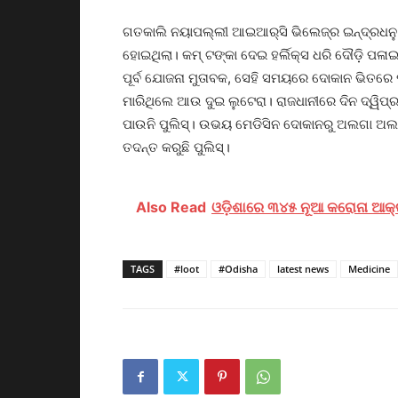
ଗତକାଲି ନୟାପଲ୍ଲୀ ଆଇଆର୍‌ସି ଭିଲେଜ୍‌ର ଇନ୍ଦ୍ରଧନୁ ମ
ହୋଇଥିଲା। କମ୍ ଟଙ୍କା ଦେଇ ହର୍ଲିକ୍ସ ଧରି ଦୌଡ଼ି ପ
ପୂର୍ବ ଯୋଜନା ମୁତାବକ, ସେହି ସମୟରେ ଦୋକାନ ଭିତରେ ପ
ମାରିଥିଲେ ଆଉ ଦୁଇ ଲୁଟେରା। ରାଜଧାନୀରେ ଦିନ ଦ୍ୱିପ୍
ପାଉନି ପୁଲିସ୍‌। ଉଭୟ ମେଡିସିନ ଦୋକାନରୁ ଅଲଗା ଅଲଗା 
ତଦନ୍ତ କରୁଛି ପୁଲିସ୍‌।
Also Read
ଓଡ଼ିଶାରେ ୩୪୫ ନୂଆ କରୋନା ଆକ୍ରା
TAGS
#loot
#Odisha
latest news
Medicine