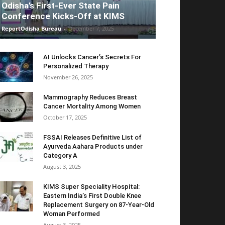
Odisha’s First-Ever State Pain
Conference Kicks-Off at KIMS
ReportOdisha Bureau
-
December 7, 2025
AI Unlocks Cancer’s Secrets For
Personalized Therapy
November 26, 2025
Mammography Reduces Breast
Cancer Mortality Among Women
October 17, 2025
FSSAI Releases Definitive List of
Ayurveda Aahara Products under
Category A
August 3, 2025
KIMS Super Speciality Hospital:
Eastern India’s First Double Knee
Replacement Surgery on 87-Year-Old
Woman Performed
August 3, 2025