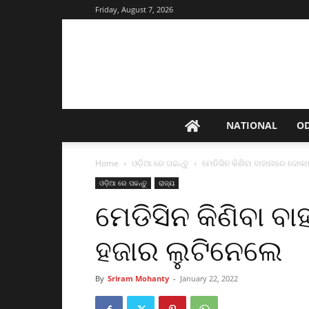
Friday, August 7, 2026
NATIONAL
O
Home
ଓଡ଼ିଆ ରେ ପଢନ୍ତୁ
ମେଡିସିନ କିଣିବା ବାହାନାରେ ଦୋକ
ଓଡ଼ିଆ ରେ ପଢନ୍ତୁ
ରାଜ୍ୟ
ମେଡିସିନ କିଣିବା ବା
ହଜାର ଲୁଟିନେଲେ
By
Sriram Mohanty
-
January 22, 2022