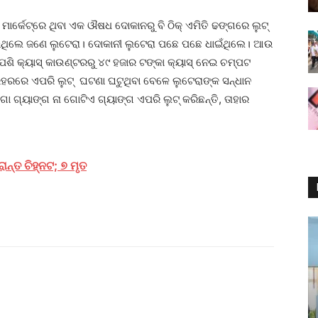
ାର୍କେଟ୍‌ରେ ଥିବା ଏକ ଔଷଧ ଦୋକାନରୁ ବି ଠିକ୍ ଏମିତି ଢଙ୍ଗରେ ଲୁଟ୍
ଳାଇଥିଲେ ଜଣେ ଲୁଟେରା। ଦୋକାନୀ ଲୁଟେରା ପଛେ ପଛେ ଧାଇଁଥିଲେ। ଆଉ
ଶି କ୍ୟାସ୍ କାଉଣ୍ଟରରୁ ୪୯ ହଜାର ଟଙ୍କା କ୍ୟାସ୍‌ ନେଇ ଚମ୍ପଟ
ରହରରେ ଏପରି ଲୁଟ୍‌ ଘଟଣା ଘଟୁଥିବା ବେଳେ ଲୁଟେରାଙ୍କ ସନ୍ଧାନ
ଗ୍ୟାଙ୍ଗ ନା ଗୋଟିଏ ଗ୍ୟାଙ୍ଗ ଏପରି ଲୁଟ୍‌ କରିଛନ୍ତି, ତାହାର
ନ୍ତ ଚିହ୍ନଟ; ୭ ମୃତ