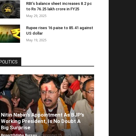
RBI’s balance sheet increases 8.2 pc
to Rs 76.25 lakh crore in FY25
May 29, 2025
Rupee rises 16 paise to 85.41 against
US dollar
May 19, 2025
POLITICS
Nitin Nabin’s Appointment As BJP’s
Working President, Is No Doubt A
Big Surprise
ReportOdisha Bureau
-
December 15, 2025