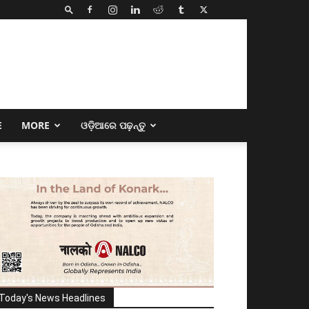
E
MORE
ଓଡ଼ିଆରେ ପଢ଼ନ୍ତୁ
Today's News Headlines