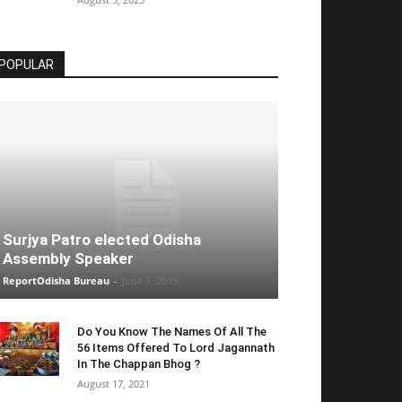
POPULAR
Surjya Patro elected Odisha
Assembly Speaker
ReportOdisha Bureau
-
June 1, 2019
Do You Know The Names Of All The
56 Items Offered To Lord Jagannath
In The Chappan Bhog ?
August 17, 2021