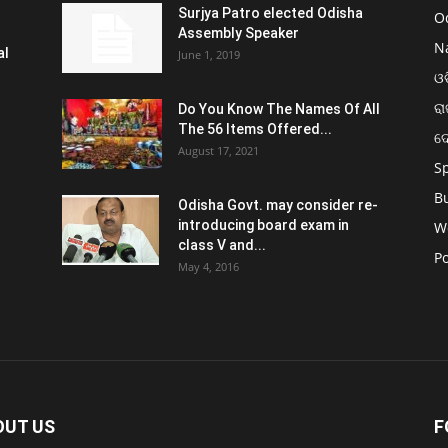
Surjya Patro elected Odisha
O
Assembly Speaker
N
al
June 1, 2019
ଓଡ
ରା
Do You Know The Names Of All
The 56 Items Offered...
ଦ
August 17, 2021
S
B
Odisha Govt. may consider re-
introducing board exam in
W
class V and...
Po
May 4, 2016
OUT US
F