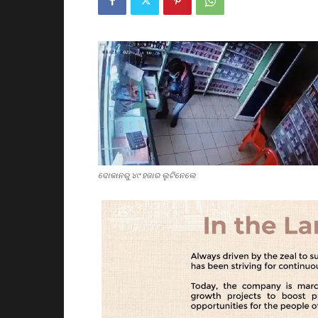
ଦୋକାନରୁ ୪୯ ହଜାର ଲୁଟିନେଲେ