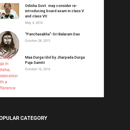
Odisha Govt. may consider re-
introducing board exam in class V
and class VII:
May 4, 2016
“Panchasakha”-Sri Balaram Das
October 28, 2015
Maa Durga Idol by Jharpada Durga
Puja Samiti
October 10, 2016
OPULAR CATEGORY