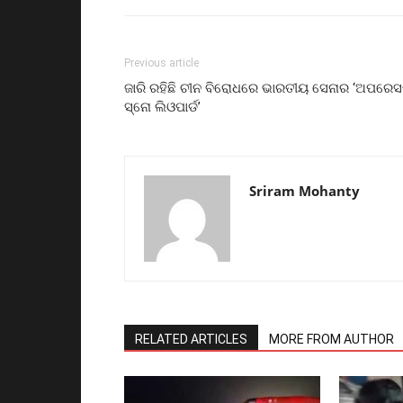
Previous article
ଜାରି ରହିଛି ଚୀନ ବିରୋଧରେ ଭାରତୀୟ ସେନାର ‘ଅପରେ
ସ୍ନୋ ଲିଓପାର୍ଡ’
Sriram Mohanty
RELATED ARTICLES
MORE FROM AUTHOR