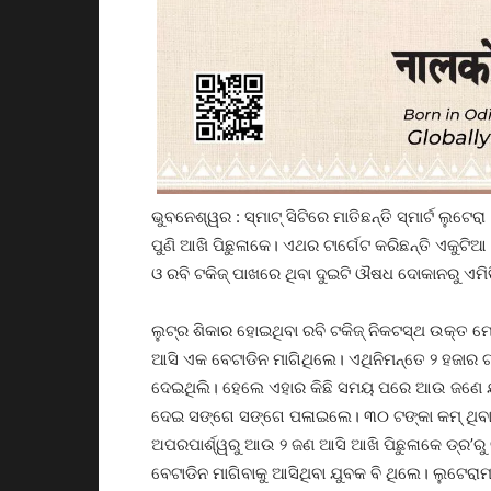
ଭୁବନେଶ୍ୱର : ସ୍ମାଟ୍ ସିଟିରେ ମାତିଛନ୍ତି ସ୍ମାର୍ଟ ଲୁଟେର
ପୁଣି ଆଖି ପିଛୁଳାକେ। ଏଥର ଟାର୍ଗେଟ କରିଛନ୍ତି ଏକୁଟିଆ
ଓ ରବି ଟକିଜ୍ ପାଖରେ ଥିବା ଦୁଇଟି ଔଷଧ ଦୋକାନରୁ ଏମିତି
ଲୁଟ୍‌ର ଶିକାର ହୋଇଥିବା ରବି ଟକିଜ୍ ନିକଟସ୍ଥ ଉକ୍ତ 
ଆସି ଏକ ବେଟାଡିନ ମାଗିଥିଲେ। ଏଥିନିମନ୍ତେ ୨ ହଜାର ଟ
ଦେଇଥିଲି। ହେଲେ ଏହାର କିଛି ସମୟ ପରେ ଆଉ ଜଣେ ଯୁ
ଦେଇ ସଙ୍ଗେ ସଙ୍ଗେ ପଳାଇଲେ। ୩୦ ଟଙ୍କା କମ୍‌ ଥିବା
ଅପରପାର୍ଶ୍ୱରୁ ଆଉ ୨ ଜଣ ଆସି ଆଖି ପିଛୁଳାକେ ଡ୍ର’
ବେଟାଡିନ ମାଗିବାକୁ ଆସିଥିବା ଯୁବକ ବି ଥିଲେ। ଲୁଟେ