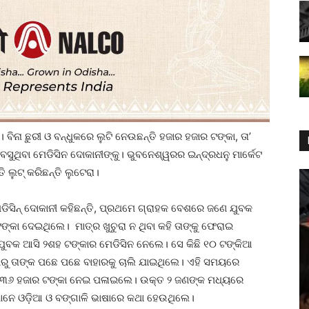
ା । ବିନା ଛୁରୀ ଓ ବନ୍ଧୁକରେ ଲୁଟି ନେଉଛନ୍ତି ହଜାର ହଜାର ଟଙ୍କା, ତା’
 ବସୁଥିବା ମେଡିସିନ ଦୋକାନୀଙ୍କୁ। ଭୁବନେଶ୍ୱରର ଇନ୍ଦ୍ରଧନୁ ମାର୍କେଟ
 ଲୁଟ୍ କରିଛନ୍ତି ଲୁଟେରା।
ମେଡିସିନ୍ ଦୋକାନୀ କହିଛନ୍ତି, ପ୍ରଥମେ ଗ୍ରାହକ ବେଶରେ ଜଣେ ଯୁବକ
ଙ୍କା ଦେଇଥିଲେ। ମାତ୍ର ଖୁଚୁରା ନ ଥିବା କହି ତାଙ୍କୁ ଫେରାଇ
ବକ ଆସି ୨ଶହ ଟଙ୍କାର ମେଡିସିନ ନେଲେ। ସେ କିଛି ୧୦ ଟଙ୍କିଆ
ରୁ ତାଙ୍କ ପଛେ ପଛେ ବାହାରକୁ ଚାଲି ଯାଇଥିଲେ। ଏହି ସମୟରେ
ରୁ ୩୬ ହଜାର ଟଙ୍କା ନେଇ ପଳାଇଲେ। ଉକ୍ତ ୨ ଜଣଙ୍କ ମଧ୍ୟରେ
ରାମାନେ ଓଡ଼ିଆ ଓ ବଙ୍ଗାଳି ଭାଷାରେ କଥା ହେଉଥିଲେ।