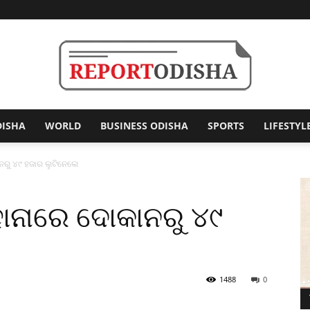
DISHA
WORLD
BUSINESS ODISHA
SPORTS
LIFESTYL
Report
ାନରୁ ୪୯ ହଜାର ଲୁଟିନେଲେ
ହାନାରେ ଦୋକାନରୁ ୪୯
Odisha
1488
0