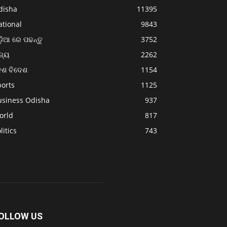
disha
11395
ational
9843
଼ିଆ ରେ ପଢନ୍ତୁ
3752
ଜ୍ୟ
2262
େଶ ବିଦେଶ
1154
ports
1125
usiness Odisha
937
orld
817
litics
743
OLLOW US