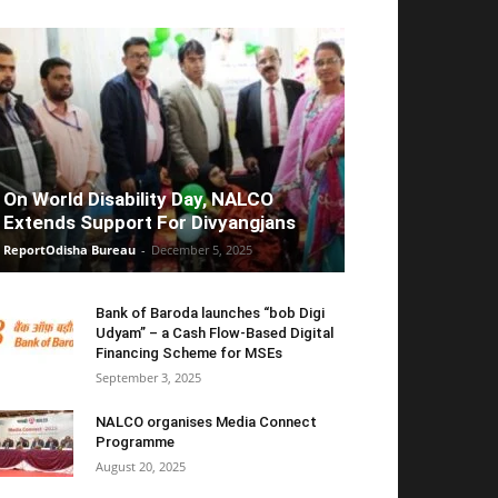
On World Disability Day, NALCO
Extends Support For Divyangjans
ReportOdisha Bureau
-
December 5, 2025
Bank of Baroda launches “bob Digi
Udyam” – a Cash Flow-Based Digital
Financing Scheme for MSEs
September 3, 2025
NALCO organises Media Connect
Programme
August 20, 2025