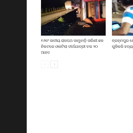
୧୬ନଂ ଜାତୀୟ ରାଜପଥ ଜାମୁଝାଡ଼ି ତାରିଣୀ ଛକ
ବ୍ରହ୍ମପୁର ର
ନିକଟରେ ଓଲଟିଲା ତୀର୍ଥଯାତ୍ରୀ ବସ: ୨୦
ଗୁଳିକରି ହତ୍ୟ
ଆହତ