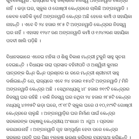
ଭୁବନେଶ୍ୱର : ରାଜ୍ୟରେ ବହୁ ଜିଲ୍ଲାରେ ନିଜସ୍ୱ ଅଙ୍ଗନୱାଡି କେନ୍ଦ୍ର
ନାହିଁ । ଭଡ଼ା ଘର, ସ୍କୁଲ ଓ ଗୋଷ୍ଠୀ କେନ୍ଦ୍ରରେ ଚାଲିଛି ଅଙ୍ଗନୱାଡି ।
କେବଳ ସେତିକି ନୁହେଁ ଅଙ୍ଗନୱାଡି କେନ୍ଦ୍ର ଅଛି ହେଲେ କର୍ମୀ ଓ ସହାୟିକା
ନାହାନ୍ତି । ଏବେ ବି ୨୪ ହଜାର ୭୮୫ ଟି ଅଙ୍ଗନୱାଡି କେନ୍ଦ୍ରର ନିଜସ୍ୱ
ଘର ନାହିଁ । ଏହାସହ ୧୨୪୯ ଜଣ ଅଙ୍ଗନୱାଡି କର୍ମୀ ଓ ୧୬୪୨ଜଣ ସହାୟିକା
ପଦବୀ ଖାଲି ପଡ଼ିଛି ।
ବିଧାନସଭାରେ ଏନେଇ ମହିଳା ଓ ଶିଶୁ ବିକାଶ ମନ୍ତ୍ରୀ ଟୁକୁନି ସାହୁ ସୂଚନା
ଦେଇଛନ୍ତି । ବିଧାୟକ ତାରା ପ୍ରସାଦ ବହିନୀପତି ଓ ଅଶ୍ୱିନୀ କୁମାର
ପାତ୍ରଙ୍କ ଭିନ୍ନ ଭିନ୍ନ ପ୍ରଶ୍ନର ଉ ରରେ ମନ୍ତ୍ରୀ ଶ୍ରୀମତୀ ସାହୁ
ଦର୍ଶାଇଛନ୍ତି ଯେ, ରାଜ୍ୟରେ ଏବେ ୭୪ ହଜାର ୧୫୪ଟି ଅଙ୍ଗନୱାଡି / ମିନି
ଅଙ୍ଗନୱାଡି କେନ୍ଦ୍ର ଅଛି । ସେଥିମଧ୍ୟରୁ ୪୮ ହଜାର ୭୧୯ଟି କେନ୍ଦ୍ରର
ନିଜସ୍ୱ ଘର ରହିଛି । ବାକି ନିଜସ୍ୱ ଘର ନଥିବା ୨୪ ହଜାର ୭୮୫ଟି କେନ୍ଦ୍ର
ମଧ୍ୟରୁ ୪୭୭୫ଟି ଭଡ଼ା ଘରେ, ୯୮୧୮ଟି ସ୍କୁଲ ଘରେ ଓ ୧୦,୧୯୨ଟି ଗୋଷ୍ଠୀ
କେନ୍ଦ୍ରରେ ଚାଲୁଛି । ଅଙ୍ଗନୱାଡ଼ିର ଘର ନିର୍ମାଣ ପାଇଁ କେନ୍ଦ୍ର
ସରକାରଙ୍କ ପକ୍ଷରୁ କେନ୍ଦ୍ରୀୟ ଅଂଶଧନ ଅ ।ଗୁଅ । ପ୍ରଦାନ
କରଯାଉନାହିଁ । ଅଙ୍ଗନୱାଡି ଗୃହ ସମ୍ପୂର୍ଣ୍ଣ ହେବା ପରେ କେନ୍ଦ୍ର
ସରକାର ପ୍ରତି ଘର ପିଛା ୧ଲକ୍ଷ ଭରଣା କରିବାର ବ୍ୟବସ୍ଥା କରିଛନ୍ତି ।