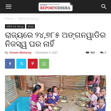
Home
ଓଡ଼ିଆ ରେ ପଢନ୍ତୁ
ଓଡ଼ିଆ ରେ ପଢନ୍ତୁ
ରାଜ୍ୟ
ରାଜ୍ୟରେ ୨୪,୭୮୫ ଅଙ୍ଗନୱାଡିର
ନିଜସ୍ୱ ଘର ନାହିଁ
By
Sriram Mohanty
-
December 5, 2021
860
0