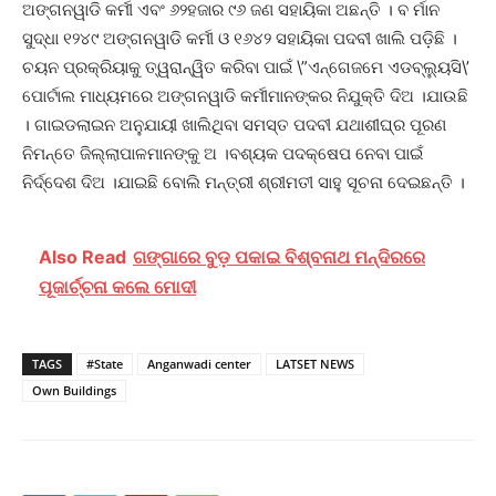
ଅଙ୍ଗନୱାଡି କର୍ମୀ ଏବଂ ୬୨ହଜାର ୯୬ ଜଣ ସହାୟିକା ଅଛନ୍ତି । ବ ର୍ମାନ
ସୁଦ୍ଧା ୧୨୪୯ ଅଙ୍ଗନୱାଡି କର୍ମୀ ଓ ୧୬୪୨ ସହାୟିକା ପଦବୀ ଖାଲି ପଡ଼ିଛି ।
ଚୟନ ପ୍ରକ୍ରିୟାକୁ ତ୍ୱରାନ୍ୱିତ କରିବା ପାଇଁ \”ଏନ୍‌ଗେଜମେ ଏଡବ୍ଲ୍ୟୁସି\’
ପୋର୍ଟାଲ ମାଧ୍ୟମରେ ଅଙ୍ଗନୱାଡି କର୍ମୀମାନଙ୍କର ନିଯୁକ୍ତି ଦିଅ ।ଯାଉଛି
। ଗାଇଡଲାଇନ ଅନୁଯାୟୀ ଖାଲିଥିବା ସମସ୍ତ ପଦବୀ ଯଥାଶୀଘ୍ର ପୂରଣ
ନିମନ୍ତେ ଜିଲ୍ଲାପାଳମାନଙ୍କୁ ଅ ।ବଶ୍ୟକ ପଦକ୍ଷେପ ନେବା ପାଇଁ
ନିର୍ଦ୍ଦେଶ ଦିଅ ।ଯାଇଛି ବୋଲି ମନ୍ତ୍ରୀ ଶ୍ରୀମତୀ ସାହୁ ସୂଚନା ଦେଇଛନ୍ତି ।
Also Read
ଗଙ୍ଗାରେ ବୁଡ଼ ପକାଇ ବିଶ୍ବନାଥ ମନ୍ଦିରରେ
ପୂଜାର୍ଚ୍ଚନା କଲେ ମୋଦୀ
TAGS
#State
Anganwadi center
LATSET NEWS
Own Buildings