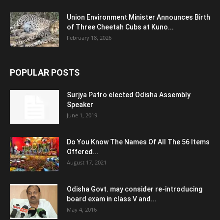
Union Environment Minister Announces Birth
of Three Cheetah Cubs at Kuno...
February 18, 2026
POPULAR POSTS
Surjya Patro elected Odisha Assembly
Speaker
June 1, 2019
Do You Know The Names Of All The 56 Items
Offered...
August 17, 2021
Odisha Govt. may consider re-introducing
board exam in class V and...
May 4, 2016