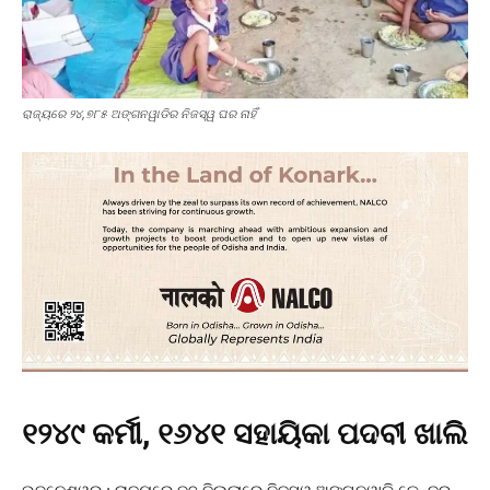
ରାଜ୍ୟରେ ୨୪,୭୮୫ ଅଙ୍ଗନୱାଡିର ନିଜସ୍ୱ ଘର ନାହିଁ
୧୨୪୯ କର୍ମୀ, ୧୬୪୧ ସହାୟିକା ପଦବୀ ଖାଲି