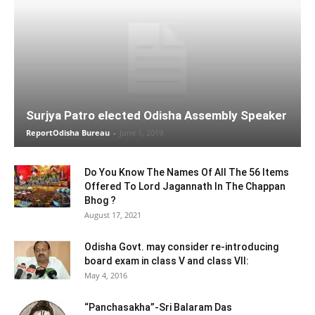
Surjya Patro elected Odisha Assembly Speaker
ReportOdisha Bureau
-
June 1, 2019
Do You Know The Names Of All The 56 Items
Offered To Lord Jagannath In The Chappan
Bhog ?
August 17, 2021
Odisha Govt. may consider re-introducing
board exam in class V and class VII:
May 4, 2016
“Panchasakha”-Sri Balaram Das