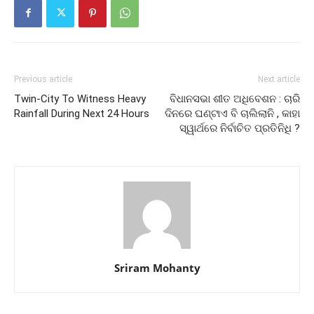
Previous article
Next article
Twin-City To Witness Heavy
ବିଧାନସଭା ଶୀତ ଅଧିବେଶନ : ଚାରି
Rainfall During Next 24 Hours
ଦିନରେ ଘଣ୍ଟାଏ ବି ଚାଲିଲାନି , କାହା
ସ୍ୱାର୍ଥରେ ନିର୍ବାଚିତ ପ୍ରତିନିଧି ?
Sriram Mohanty