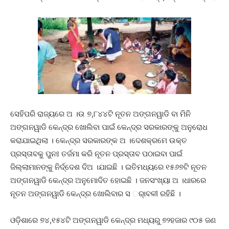
ସେହିପରି ରାଜ୍ୟରେ ଅ ।ଉ ୭,୮୪୪ଟି ନୂତନ ଅଙ୍ଗନୱାଡି ବା ମିନି
ଅଙ୍ଗନୱାଡି କେନ୍ଦ୍ର ଖୋଲିବା ପାଇଁ କେନ୍ଦ୍ର ସରକାରଙ୍କୁ ଅନୁରୋଧ
କରାଯାଇଥିଲା । କେନ୍ଦ୍ର ସରକାରଙ୍କ ଅ ।ଦେଶକ୍ରମେ ଉକ୍ତ
ପ୍ରସ୍ତାବକୁ ପୁନଃ ତର୍ଜମା କରି ନୂତନ ପ୍ରସ୍ତାବ ପଠାଇବା ପାଇଁ
ଜିଲ୍ଲାମାନଙ୍କୁ ନିର୍ଦ୍ଦେଶ ଦିଅ ।ଯାଇଛି । ଇତିମଧ୍ୟରେ ୧୫୬୭ଟି ନୂତନ
ଅଙ୍ଗନୱାଡି କେନ୍ଦ୍ର ଅନୁମୋଦିତ ହୋଇଛି । ଜନସଂଖ୍ୟା ଅ ।ଧାରରେ
ନୂତନ ଅଙ୍ଗନୱାଡି କେନ୍ଦ୍ର ଖୋଲିବାର ସ ର୍ାବଳୀ ରହିଛି ।
ଓଡ଼ିଶାରେ ୭୪,୧୫୪ଟି ଅଙ୍ଗନୱାଡି କେନ୍ଦ୍ର ମଧ୍ୟରୁ ୭୨ହଜାର ୯୦୫ ଜଣ