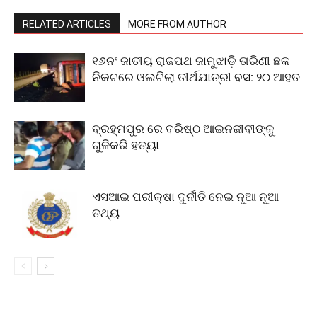
RELATED ARTICLES
MORE FROM AUTHOR
୧୬ନଂ ଜାତୀୟ ରାଜପଥ ଜାମୁଝାଡ଼ି ତାରିଣୀ ଛକ
ନିକଟରେ ଓଲଟିଲା ତୀର୍ଥଯାତ୍ରୀ ବସ: ୨୦ ଆହତ
ବ୍ରହ୍ମପୁର ରେ ବରିଷ୍ଠ ଆଇନଜୀବୀଙ୍କୁ
ଗୁଳିକରି ହତ୍ୟା
ଏସଆଇ ପରୀକ୍ଷା ଦୁର୍ନୀତି ନେଇ ନୂଆ ନୂଆ
ତଥ୍ୟ