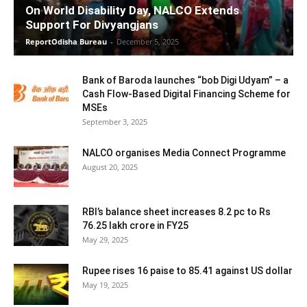
On World Disability Day, NALCO Extends
Support For Divyangjans
ReportOdisha Bureau
-
December 5, 2025
Bank of Baroda launches “bob Digi Udyam” – a
Cash Flow-Based Digital Financing Scheme for
MSEs
September 3, 2025
NALCO organises Media Connect Programme
August 20, 2025
RBI’s balance sheet increases 8.2 pc to Rs
76.25 lakh crore in FY25
May 29, 2025
Rupee rises 16 paise to 85.41 against US dollar
May 19, 2025