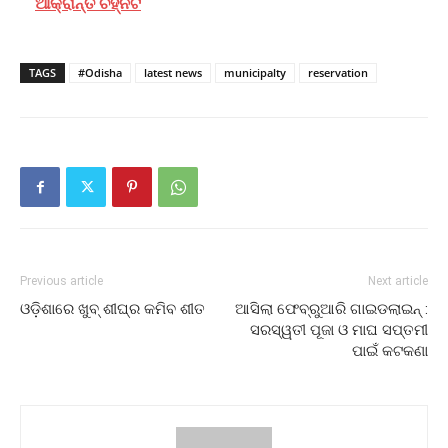
ଆକ୍ରାନ୍ତ ଚିହ୍ନଟ
TAGS
#Odisha
latest news
municipalty
reservation
Previous article
Next article
ଓଡ଼ିଶାରେ ଖୁବ୍ ଶୀଘ୍ର କମିବ ଶୀତ
ଆସିଲା ଫେବ୍ରୁଆରି ଗାଇଡଲାଇନ୍ :
ସରସ୍ୱତୀ ପୂଜା ଓ ମାଘ ସପ୍ତମୀ
ପାଇଁ କଟକଣା