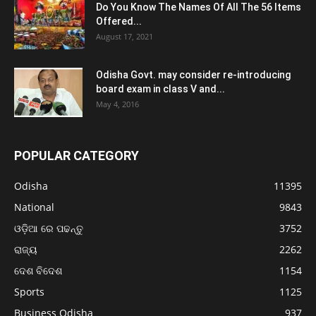
Do You Know The Names Of All The 56 Items
Offered...
August 17, 2021
Odisha Govt. may consider re-introducing
board exam in class V and...
May 4, 2016
POPULAR CATEGORY
Odisha
11395
National
9843
ଓଡ଼ିଆ ରେ ପଢନ୍ତୁ
3752
ରାଜ୍ୟ
2262
ଦେଶ ବିଦେଶ
1154
Sports
1125
Business Odisha
937