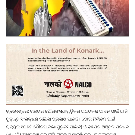
ଭୁବନେଶ୍ବର: ରାଜ୍ୟର ପୌରସଂସ୍ଥାଗୁଡ଼ିକର ଅଧ୍ୟକ୍ଷ ଆସନ ପାଇଁ ଆଜି
ଚୂଡ଼ାନ୍ତ ସଂରକ୍ଷଣ ତାଲିକା ପ୍ରକାଶ ପାଇଛି। ପୌର ନିର୍ବାଚନ ପାଇଁ
ରାଜ୍ୟର ୧୦୭ଟି ପୌରପାଳିକା(ମ୍ୟୁନିସିପାଲିଟି) ଓ ବିଜ୍ଞପିତ ଅଞ୍ଚଳ ପରିଷଦ
(ଏନ୍‌ଏସି) ଅଧ୍ୟକ୍ଷ ପଦ ଲାଗି ପ୍ରକାଶ ପାଇଛି ଚୂଡ଼ାନ୍ତ ସଂରକ୍ଷଣ