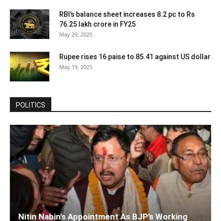
RBI’s balance sheet increases 8.2 pc to Rs
76.25 lakh crore in FY25
May 29, 2025
Rupee rises 16 paise to 85.41 against US dollar
May 19, 2025
POLITICS
Nitin Nabin’s Appointment As BJP’s Working