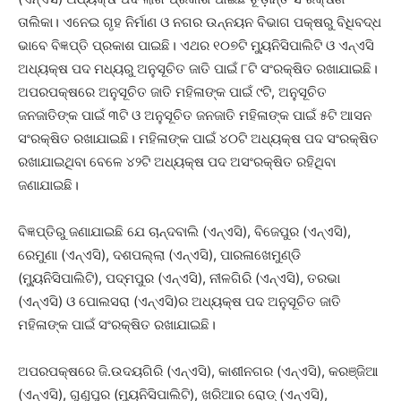
ତାଲିକା। ଏନେଇ ଗୃହ ନିର୍ମାଣ ଓ ନଗର ଉନ୍ନୟନ ବିଭାଗ ପକ୍ଷରୁ ବିଧିବଦ୍ଧ
ଭାବେ ବିଜ୍ଞପ୍ତି ପ୍ରକାଶ ପାଇଛି। ଏଥର ୧୦୭ଟି ମ୍ୟୁନିସିପାଲିଟି ଓ ଏନ୍ଏସି
ଅଧ୍ୟକ୍ଷ ପଦ ମଧ୍ୟରୁ ଅନୁସୂଚିତ ଜାତି ପାଇଁ ୮ଟି ସଂରକ୍ଷିତ ରଖାଯାଇଛି।
ଅପରପକ୍ଷରେ ଅନୁସୂଚିତ ଜାତି ମହିଳାଙ୍କ ପାଇଁ ୯ଟି, ଅନୁସୂଚିତ
ଜନଜାତିଙ୍କ ପାଇଁ ୩ଟି ଓ ଅନୁସୂଚିତ ଜନଜାତି ମହିଳାଙ୍କ ପାଇଁ ୫ଟି ଆସନ
ସଂରକ୍ଷିତ ରଖାଯାଇଛି। ମହିଳାଙ୍କ ପାଇଁ ୪୦ଟି ଅଧ୍ୟକ୍ଷ ପଦ ସଂରକ୍ଷିତ
ରଖାଯାଇଥିବା ବେଳେ ୪୨ଟି ଅଧ୍ୟକ୍ଷ ପଦ ଅସଂରକ୍ଷିତ ରହିଥିବା
ଜଣାଯାଇଛି।
ବିଜ୍ଞପ୍ତିରୁ ଜଣାଯାଇଛି ଯେ ଚାନ୍ଦବାଲି (ଏନ୍‌ଏସି), ବିଜେପୁର (ଏନ୍‌ଏସି),
ରେମୁଣା (ଏନ୍‌ଏସି), ଦଶପଲ୍ଲା (ଏନ୍‌ଏସି), ପାରଳାଖେମୁଣ୍ଡି
(ମ୍ୟୁନିସିପାଲିଟି), ପଦ୍ମପୁର (ଏନ୍‌ଏସି), ନୀଳଗିରି (ଏନ୍‌ଏସି), ତରଭା
(ଏନ୍‌ଏସି) ଓ ପୋଲସରା (ଏନ୍‌ଏସି)ର ଅଧ୍ୟକ୍ଷ ପଦ ଅନୁସୂଚିତ ଜାତି
ମହିଳାଙ୍କ ପାଇଁ ସଂରକ୍ଷିତ ରଖାଯାଇଛି।
ଅପରପକ୍ଷରେ ଜି.ଉଦୟଗିରି (ଏନ୍‌ଏସି), କାଶୀନଗର (ଏନ୍‌ଏସି), କରଞ୍ଜିଆ
(ଏନ୍‌ଏସି), ଗୁଣୁପୁର (ମ୍ୟୁନିସିପାଲିଟି), ଖରିଆର ରୋଡ୍‌ (ଏନ୍‌ଏସି),