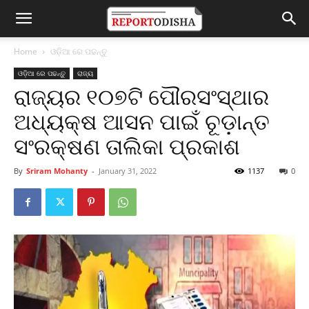
Home
ଓଡ଼ିଆ ରେ ପଢନ୍ତୁ
ଓଡ଼ିଆ ରେ ପଢନ୍ତୁ
ରାଜ୍ୟ
ରାଜ୍ୟର ୧୦୭ଟି ପୌରସଂସ୍ଥାର
ଅଧ୍ୟକ୍ଷ ଆସନ ପାଇଁ ଚୂଡ଼ାନ୍ତ
ସଂରକ୍ଷଣ ତାଲିକା ପ୍ରକାଶ
By
Sriram Mohanty
-
January 31, 2022
1137
0