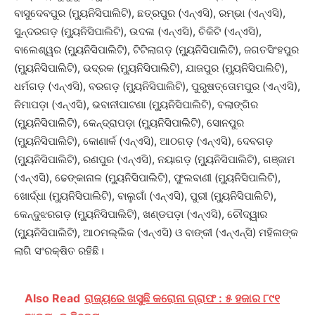
ବାସୁଦେବପୁର (ମ୍ୟୁନିସିପାଲିଟି), ଛତ୍ରପୁର (ଏନ୍‌ଏସି), ରମ୍ଭା (ଏନ୍‌ଏସି),
ସୁନ୍ଦରଗଡ଼ (ମ୍ୟୁନିସିପାଲିଟି), ଉଦଳା (ଏନ୍‌ଏସି), ଚିକିଟି (ଏନ୍‌ଏସି),
ବାଲେଶ୍ୱର (ମ୍ୟୁନିସିପାଲିଟି), ଟିଟିଲାଗଡ଼ (ମ୍ୟୁନିସିପାଲିଟି), ଜଗତସିଂହପୁର
(ମ୍ୟୁନିସିପାଲିଟି), ଭଦ୍ରକ (ମ୍ୟୁନିସିପାଲିଟି), ଯାଜପୁର (ମ୍ୟୁନିସିପାଲିଟି),
ଧର୍ମଗଡ଼ (ଏନ୍‌ଏସି), ବରଗଡ଼ (ମ୍ୟୁନିସିପାଲିଟି), ପୁରୁଷତ୍ତୋମପୁର (ଏନ୍‌ଏସି),
ନିମାପଡ଼ା (ଏନ୍‌ଏସି), ଭବାନୀପାଟଣା (ମ୍ୟୁନିସିପାଲିଟି), ବଲାଙ୍ଗିର
(ମ୍ୟୁନିସିପାଲିଟି), କେନ୍ଦ୍ରାପଡ଼ା (ମ୍ୟୁନିସିପାଲିଟି), ସୋନପୁର
(ମ୍ୟୁନିସିପାଲିଟି), କୋଣାର୍କ (ଏନ୍‌ଏସି), ଆଠଗଡ଼ (ଏନ୍‌ଏସି), ଦେବଗଡ଼
(ମ୍ୟୁନିସିପାଲିଟି), ରଣପୁର (ଏନ୍‌ଏସି), ନୟାଗଡ଼ (ମ୍ୟୁନିସିପାଲିଟି), ଗଞ୍ଜାମ
(ଏନ୍‌ଏସି), ଢେଙ୍କାନାଳ (ମ୍ୟୁନିସିପାଲିଟି), ଫୁଲବାଣୀ (ମ୍ୟୁନିସିପାଲିଟି),
ଖୋର୍ଦ୍ଧା (ମ୍ୟୁନିସିପାଲିଟି), ବାଲୁଗାଁ (ଏନ୍‌ଏସି), ପୁରୀ (ମ୍ୟୁନିସିପାଲିଟି),
କେନ୍ଦୁଝରଗଡ଼ (ମ୍ୟୁନିସିପାଲିଟି), ଖଣ୍ଡପଡ଼ା (ଏନ୍‌ଏସି), ଚୌଦ୍ୱାର
(ମ୍ୟୁନିସିପାଲିଟି), ଆଠମଲ୍ଲିକ (ଏନ୍‌ଏସି) ଓ ବାଙ୍କୀ (ଏନ୍‌ଏନ୍‌ସି) ମହିଳାଙ୍କ
ଲାଗି ସଂରକ୍ଷିତ ରହିଛି।
Also Read
ରାଜ୍ୟରେ ଖସୁଛି କରୋନା ଗ୍ରାଫ : ୫ ହଜାର ୮୯୧