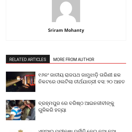
Sriram Mohanty
RELATED ARTICLES
MORE FROM AUTHOR
୧୬ନଂ ଜାତୀୟ ରାଜପଥ ଜାମୁଝାଡ଼ି ତାରିଣୀ ଛକ
ନିକଟରେ ଓଲଟିଲା ତୀର୍ଥଯାତ୍ରୀ ବସ: ୨୦ ଆହତ
ବ୍ରହ୍ମପୁର ରେ ବରିଷ୍ଠ ଆଇନଜୀବୀଙ୍କୁ
ଗୁଳିକରି ହତ୍ୟା
ଏସଆଇ ପରୀକ୍ଷା ଦୁର୍ନୀତି ନେଇ ନୂଆ ନୂଆ