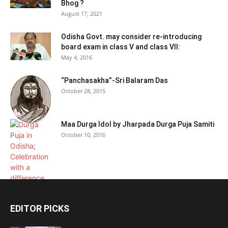
Bhog ?
August 17, 2021
Odisha Govt. may consider re-introducing
board exam in class V and class VII:
May 4, 2016
“Panchasakha”-Sri Balaram Das
October 28, 2015
Maa Durga Idol by Jharpada Durga Puja Samiti
October 10, 2016
EDITOR PICKS