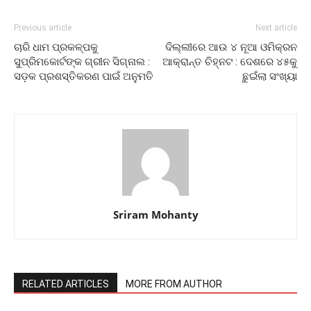
Previous article
Next article
ଚାରି ଧାମ ପ୍ରକଳ୍ପକୁ
ଦିଲ୍ଲୀରେ ଆଉ ୪ ନୂଆ ଓମିକ୍ରନ
ସୁପ୍ରିମକୋର୍ଟଙ୍କ ଗ୍ରୀନ ସିଗ୍ନାଲ :
ଆକ୍ରାନ୍ତ ଚିହ୍ନଟ : ଦେଶରେ ୪୫କୁ
ସଡ଼କ ପ୍ରଶସ୍ତିକରଣ ପାଇଁ ଅନୁମତି
ଛୁଇଁଲା ସଂଖ୍ୟା
Sriram Mohanty
RELATED ARTICLES
MORE FROM AUTHOR