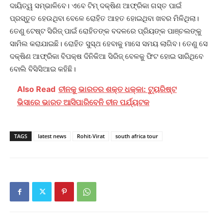
ଦାୟିତ୍ୱ ସମ୍ଭାଳିବେ। ଏବେ ଟିମ୍‌ ଦକ୍ଷିଣ ଆଫ୍ରିକା ଗସ୍ତ ପାଇଁ
ପ୍ରସ୍ତୁତ ହେଉଥିବା ବେଳେ ରୋହିତ ଆହତ ହୋଇଥିବା ଖବର ମିଳିଥିଲା।
ତେଣୁ ଟେଷ୍ଟ ସିରିଜ୍‌ ପାଇଁ ରୋହିତଙ୍କ ବଦଳରେ ପ୍ରିୟଙ୍କ ପାଞ୍ଚଲଙ୍କୁ
ସାମିଲ କରାଯାଇଛି। ରୋହିତ ସୁସ୍ଥ ହେବାକୁ ମାସେ ସମୟ ଲାଗିବ। ତେଣୁ ସେ
ଦକ୍ଷିଣ ଆଫ୍ରିକା ବିପକ୍ଷ ଦିନିକିଆ ସିରିଜ୍‌ ବେଳକୁ ଫିଟ ହୋଇ ସାରିଥିବେ
ବୋଲି ବିସିସିଆଇ କହିଛି।
Also Read
ଚୀନକୁ ଭାରତର ଶକ୍ତ ଧକ୍କା: ଟ୍ୟୁରିଷ୍ଟ
ଭିସାରେ ଭାରତ ଆସିପାରିବେନି ଚୀନ ପର୍ଯ୍ୟଟକ
TAGS
latest news
Rohit-Virat
south africa tour