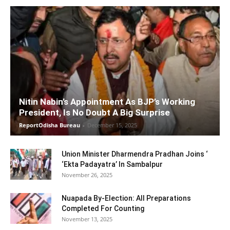
Nitin Nabin’s Appointment As BJP’s Working
President, Is No Doubt A Big Surprise
ReportOdisha Bureau
-
December 15, 2025
Union Minister Dharmendra Pradhan Joins ‘
‘Ekta Padayatra’ In Sambalpur
November 26, 2025
Nuapada By-Election: All Preparations
Completed For Counting
November 13, 2025