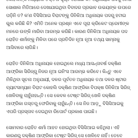
ସୋଶାଲ ମିଡିଆରେ ଦେଖାଯାଇଥିବା ବିବାଦର ପ୍ରଭାବ ଉଭୟଙ୍କ ଉପରେ
ପଡ଼ିନି ତ? କ’ଣ ବିସିସିଆଇ ବିରାଟଙ୍କୁ ଦିନିକିଆ ଅଧିନାୟକ ପଦରୁ ହଟାଇ
ଭୁଲ କରିଛି କି? ଏମିତି ଅନେକ ପ୍ରଶ୍ନ ଏବେ ପୂରା କ୍ରିକେଟ ପ୍ରେମୀଙ୍କ
ମନରେ ଉଙ୍କି ମାରିବା ଆରମ୍ଭ କରିଛି। କାରଣ ଦିନିକିଆ ଅଧିନାୟକ ପଦ
ରୋହିତ ଶର୍ମାଙ୍କୁ ମିଳିବା ପରେ ପ୍ରତିଦିନ ନୂଆ ନୂଆ ତଥ୍ୟ ସାମ୍ନାକୁ
ଆସିବାରେ ଲାଗିଛି।
ରୋହିତ ଦିନିକିଆ ଅଧିନାୟକ ହୋଇଥିଲେ ମଧ୍ୟ ଆସନ୍ତାବର୍ଷ ଦକ୍ଷିଣ
ଆଫ୍ରିକା ସିରିଜ୍‌ରୁ ନିଜର ନୂଆ ଇନିଂସ ଆରମ୍ଭ କରିବେ। କିନ୍ତୁ ଏବେ
ମିଳିଥିବା ସୂଚନା ଅନୁଯାୟୀ, ଦଳର ପୂର୍ବତନ ଅଧିନାୟକ ତଥା ଦଳର ଷ୍ଟାର
ବ୍ୟାଟସମ୍ୟାନ ବିରାଟ କୋହଲି ଦକ୍ଷିଣ ଆଫ୍ରିକା ବିପକ୍ଷ ଦିନିକିଆ ସିରିଜ୍‌
ଖେଳିବାକୁ ଚାହୁଁନାହାନ୍ତି। ସେ କେବଳ ଟେଷ୍ଟ ସିରିଜ୍‌ ଖେଳି ଦକ୍ଷିଣ
ଆଫ୍ରିକା ଗସ୍ତରୁ ଫେରିବାକୁ ଚାହୁଁଛନ୍ତି। ସେ ନିଜ ଆଡ଼ୁ ବିସିସିଆଇକୁ
ଏପରି ପ୍ରସ୍ତାବ ଦେଇଥିବା ରିପୋର୍ଟ ପ୍ରକାଶ ପାଇଛି।
ସୋମବାର ରୋହିତ ଶର୍ମା ଆହତ ହୋଇଥିବା ବିସିସିଆଇ କହିଥିଲା। ଏହି
କାରଣରୁ ଦକ୍ଷିଣ ଆଫ୍ରିକା ଟେଷ୍ଟ ସିରିଜ୍‌ ସେ ଖେଳିବେ ନାହିଁ। ତେବେ