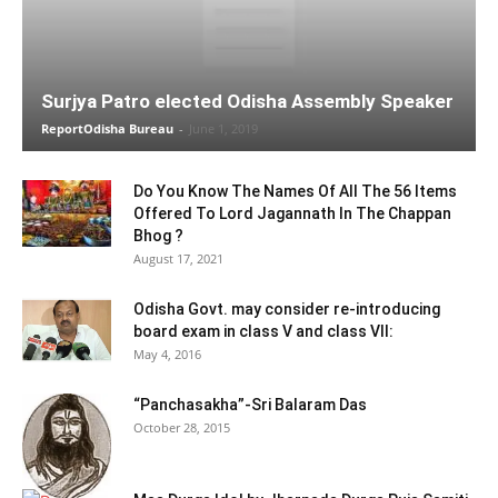
Surjya Patro elected Odisha Assembly Speaker
ReportOdisha Bureau
-
June 1, 2019
Do You Know The Names Of All The 56 Items
Offered To Lord Jagannath In The Chappan
Bhog ?
August 17, 2021
Odisha Govt. may consider re-introducing
board exam in class V and class VII:
May 4, 2016
“Panchasakha”-Sri Balaram Das
October 28, 2015