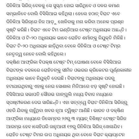
ଦିନିକିଆ ସିରିଜ୍‌ ବେଳକୁ ସେ ସୁସ୍ଥ ହୋଇ ସାରିଥିବେ ଓ ଦଳର କମାଣ
ସମ୍ଭାଳିବେ ବୋଲି ବିସିସିଆଇ କହିଥିଲା। ହେଲେ ହଠାତ୍‌ ବିରାଟ ଏବେ
ଦିନିକିଆ ସିରିଜ୍‌ରେ ନିଜ ଆଡ଼ୁ ଖେଳିବାକୁ ମନା କରିବା ଅନେକ ପ୍ରଶ୍ନ
ସୃଷ୍ଟି କରିଛି। ବିରାଟ ଏବେ ଟିମ ଇଣ୍ଡିଆର ଟେଷ୍ଟ ଅଧିନାୟକ ଅଛନ୍ତି।
ଦିନିକିଆ ଓ ଟି-୨୦ ଅଧିନାୟକ ଭାବେ ରୋହିତ ଶର୍ମାଙ୍କୁ ନିଯୁକ୍ତି ମିଳିଛି।
ବିରାଟ ଟି-୨୦ ଅଧିନାୟକ ଛାଡ଼ିଥିବା ବେଳେ ଦିନିକିଆ ଓ ଟେଷ୍ଟ ଟିମ୍‌ର
ନେତୃତ୍ୱ ନେବେ ବୋଲି କହିଥିଲେ।
ଦକ୍ଷିଣ ଆଫ୍ରିକା ବିପକ୍ଷ ଟେଷ୍ଟ ଟିମ୍‌ ଘୋଷଣା ବେଳେ ବିସିସିଆଇ
ବିରାଟଙ୍କ ବଦଳରେ ରୋହିତଙ୍କୁ ସୀମିତ ଓଭରର କ୍ରିକେଟର ପୂର୍ଣ୍ଣକାଳୀନ
ଅଧିନାୟକ ଭାବେ ନିଯୁକ୍ତି ଦେଇଛି। ବିରାଟଙ୍କୁ ଅଧିନାୟକ ପଦରୁ
ହଟାଯାଇଥିବାରୁ ଏହାକୁ ନେଇ ସୋଶାଲ ମିଡିଆରେ ଝଡ଼ ସୃଷ୍ଟି ହୋଇଛି।
ବିସିସିଆଇ ସଭାପତି ସୌରଭ ଗାଙ୍ଗୁଲି ମଧ୍ୟ ବିବାଦ ମଧ୍ୟରେ
ସ୍ପଷ୍ଟୀକରଣ ଦେଇ ସାରିଛନ୍ତି। ଏହା ସତ୍ତ୍ୱେ ବିରାଟ ଦିନିକିଆ ସିରିଜ୍‌ରୁ
ଓହରି ଯିବାକୁ ଚାହୁଁଥିବା ଖବର ନୂଆ ଟ୍ୱିଷ୍ଟ ଆଣିଛି। ଭାରତ ଓ ଦକ୍ଷିଣ
ଆଫ୍ରିକା ମଧ୍ୟରେ ଡିସେମ୍ବର ୨୬ରୁ ୩ ମ୍ୟାଚ୍‌ ବିଶିଷ୍ଟ ଟେଷ୍ଟ ସିରିଜ
ଆରମ୍ଭ ହେବ।ସେହିପରି ଜାନୁଆରୀ ୧୭ରୁ ଦିନିକିଆ ସିରିଜ୍‌ ଖେଳାଯିବ।
ରୋହିତ ଟେଷ୍ଟ ଟିମର ଉପ ଅଧିନାୟକ ଥିବା ବେଳେ ବିରାଟ କ୍ୟାପ୍ଟେନ