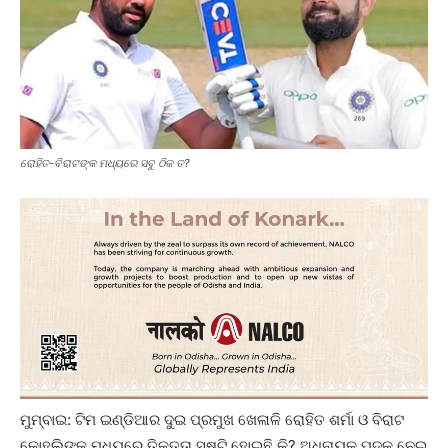
ରୋହିତ-ବିରାଟଙ୍କ ମଧ୍ୟରେ ସବୁ ଠିକ ତ?
ମୁମ୍ବାଇ: ଟିମ ଇଣ୍ଡିଆର ଦୁଇ ପ୍ରମୁଖ ଖେଳାଳି ରୋହିତ ଶର୍ମା ଓ ବିରାଟ
କୋହଲିଙ୍କ ମଧ୍ୟରେ ତିକ୍ତତା ସୃଷ୍ଟି ହୋଇଛି କି? ଅଧିନାୟକ ପଦକୁ ନେଇ