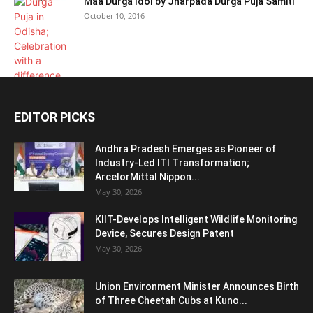
Maa Durga Idol by Jharpada Durga Puja Samiti
October 10, 2016
EDITOR PICKS
Andhra Pradesh Emerges as Pioneer of
Industry-Led ITI Transformation;
ArcelorMittal Nippon...
May 30, 2026
KIIT-Develops Intelligent Wildlife Monitoring
Device, Secures Design Patent
May 30, 2026
Union Environment Minister Announces Birth
of Three Cheetah Cubs at Kuno...