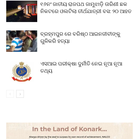
୧୬ନଂ ଜାତୀୟ ରାଜପଥ ଜାମୁଝାଡ଼ି ତାରିଣୀ ଛକ
ନିକଟରେ ଓଲଟିଲା ତୀର୍ଥଯାତ୍ରୀ ବସ: ୨୦ ଆହତ
ବ୍ରହ୍ମପୁର ରେ ବରିଷ୍ଠ ଆଇନଜୀବୀଙ୍କୁ
ଗୁଳିକରି ହତ୍ୟା
ଏସଆଇ ପରୀକ୍ଷା ଦୁର୍ନୀତି ନେଇ ନୂଆ ନୂଆ
ତଥ୍ୟ