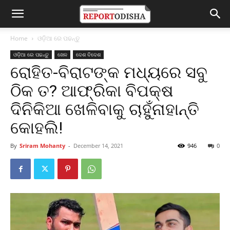
Home
ଓଡ଼ିଆ ରେ ପଢନ୍ତୁ
ଓଡ଼ିଆ ରେ ପଢନ୍ତୁ
ଖେଳ
ଦେଶ ବିଦେଶ
ରୋହିତ-ବିରାଟଙ୍କ ମଧ୍ୟରେ ସବୁ
ଠିକ ତ? ଆଫ୍ରିକା ବିପକ୍ଷ
ଦିନିକିଆ ଖେଳିବାକୁ ଚାହୁଁନାହାନ୍ତି
କୋହଲି!
By
Sriram Mohanty
-
December 14, 2021
946
0