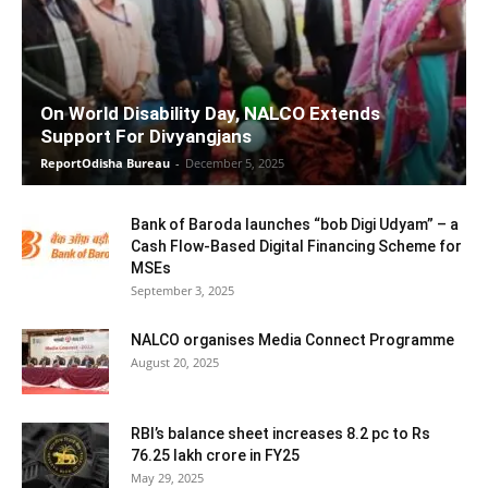
On World Disability Day, NALCO Extends
Support For Divyangjans
ReportOdisha Bureau
-
December 5, 2025
Bank of Baroda launches “bob Digi Udyam” – a
Cash Flow-Based Digital Financing Scheme for
MSEs
September 3, 2025
NALCO organises Media Connect Programme
August 20, 2025
RBI’s balance sheet increases 8.2 pc to Rs
76.25 lakh crore in FY25
May 29, 2025