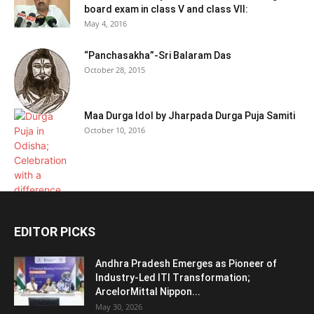
board exam in class V and class VII:
May 4, 2016
“Panchasakha”-Sri Balaram Das
October 28, 2015
Maa Durga Idol by Jharpada Durga Puja Samiti
October 10, 2016
EDITOR PICKS
Andhra Pradesh Emerges as Pioneer of
Industry-Led ITI Transformation;
ArcelorMittal Nippon...
May 30, 2026