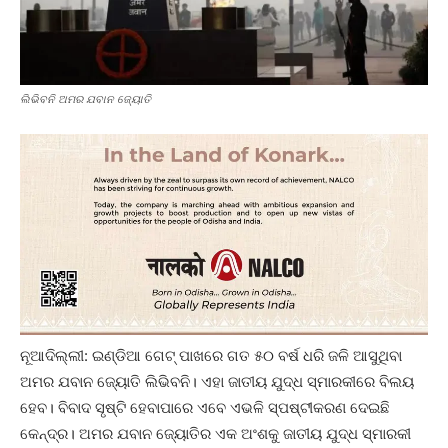
ଲିଭିବନି ଅମର ଯବାନ ଜ୍ୟୋତି
ନୂଆଦିଲ୍ଲୀ: ଇଣ୍ଡିଆ ଗେଟ୍‌ ପାଖରେ ଗତ ୫୦ ବର୍ଷ ଧରି ଜଳି ଆସୁଥିବା
ଅମର ଯବାନ ଜ୍ୟୋତି ଲିଭିବନି। ଏହା ଜାତୀୟ ଯୁଦ୍ଧ ସ୍ମାରକୀରେ ବିଲୟ
ହେବ। ବିବାଦ ସୃଷ୍ଟି ହେବାପାରେ ଏବେ ଏଭଳି ସ୍ପଷ୍ଟୀକରଣ ଦେଇଛି
କେନ୍ଦ୍ର। ଅମର ଯବାନ ଜ୍ୟୋତିର ଏକ ଅଂଶକୁ ଜାତୀୟ ଯୁଦ୍ଧ ସ୍ମାରକୀ