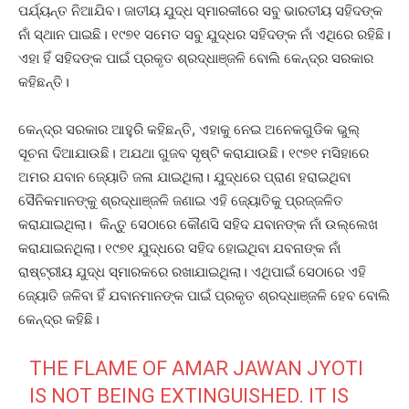
ପର୍ଯ୍ୟନ୍ତ ନିଆଯିବ। ଜାତୀୟ ଯୁଦ୍ଧ ସ୍ମାରକୀରେ ସବୁ ଭାରତୀୟ ସହିଦଙ୍କ
ନାଁ ସ୍ଥାନ ପାଇଛି। ୧୯୭୧ ସମେତ ସବୁ ଯୁଦ୍ଧର ସହିଦଙ୍କ ନାଁ ଏଥିରେ ରହିଛି।
ଏହା ହିଁ ସହିଦଙ୍କ ପାଇଁ ପ୍ରକୃତ ଶ୍ରଦ୍ଧାଞ୍ଜଳି ବୋଲି କେନ୍ଦ୍ର ସରକାର
କହିଛନ୍ତି।
କେନ୍ଦ୍ର ସରକାର ଆହୁରି କହିଛନ୍ତି, ଏହାକୁ ନେଇ ଅନେକଗୁଡିକ ଭୁଲ୍‌
ସୂଚନା ଦିଆଯାଉଛି। ଅଯଥା ଗୁଜବ ସୃଷ୍ଟି କରାଯାଉଛି। ୧୯୭୧ ମସିହାରେ
ଅମର ଯବାନ ଜ୍ୟୋତି ଜଳା ଯାଇଥିଲା। ଯୁଦ୍ଧରେ ପ୍ରାଣ ହରାଇଥିବା
ସୈନିକମାନଙ୍କୁ ଶ୍ରଦ୍ଧାଞ୍ଜଳି ଜଣାଇ ଏହି ଜ୍ୟୋତିକୁ ପ୍ରଜ୍ଜଳିତ
କରାଯାଇଥିଲା। କିନ୍ତୁ ସେଠାରେ କୌଣସି ସହିଦ ଯବାନଙ୍କ ନାଁ ଉଲ୍ଲେଖ
କରାଯାଇନଥିଲା। ୧୯୭୧ ଯୁଦ୍ଧରେ ସହିଦ ହୋଇଥିବା ଯବନାଙ୍କ ନାଁ
ରାଷ୍ଟ୍ରୀୟ ଯୁଦ୍ଧ ସ୍ମାରକରେ ରଖାଯାଇଥିଲା। ଏଥିପାଇଁ ସେଠାରେ ଏହି
ଜ୍ୟୋତି ଜଳିବା ହିଁ ଯବାନମାନଙ୍କ ପାଇଁ ପ୍ରକୃତ ଶ୍ରଦ୍ଧାଞ୍ଜଳି ହେବ ବୋଲି
କେନ୍ଦ୍ର କହିଛି।
THE FLAME OF AMAR JAWAN JYOTI
IS NOT BEING EXTINGUISHED. IT IS