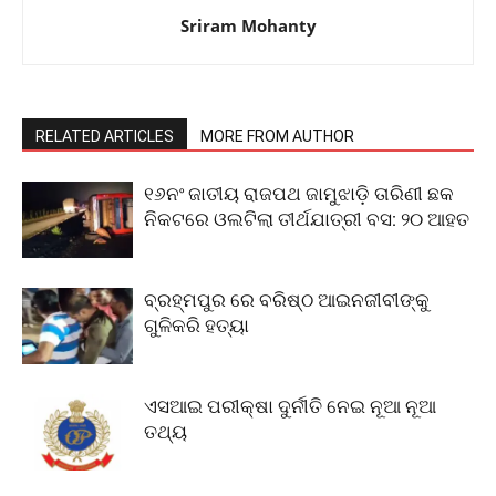
Sriram Mohanty
RELATED ARTICLES
MORE FROM AUTHOR
୧୬ନଂ ଜାତୀୟ ରାଜପଥ ଜାମୁଝାଡ଼ି ତାରିଣୀ ଛକ
ନିକଟରେ ଓଲଟିଲା ତୀର୍ଥଯାତ୍ରୀ ବସ: ୨୦ ଆହତ
ବ୍ରହ୍ମପୁର ରେ ବରିଷ୍ଠ ଆଇନଜୀବୀଙ୍କୁ
ଗୁଳିକରି ହତ୍ୟା
ଏସଆଇ ପରୀକ୍ଷା ଦୁର୍ନୀତି ନେଇ ନୂଆ ନୂଆ
ତଥ୍ୟ