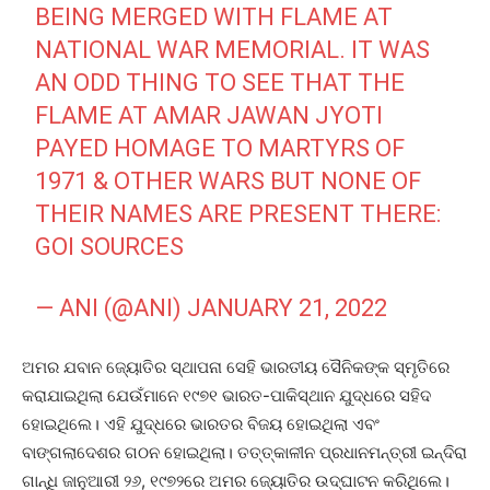
BEING MERGED WITH FLAME AT
NATIONAL WAR MEMORIAL. IT WAS
AN ODD THING TO SEE THAT THE
FLAME AT AMAR JAWAN JYOTI
PAYED HOMAGE TO MARTYRS OF
1971 & OTHER WARS BUT NONE OF
THEIR NAMES ARE PRESENT THERE:
GOI SOURCES
— ANI (@ANI)
JANUARY 21, 2022
ଅମର ଯବାନ ଜ୍ୟୋତିର ସ୍ଥାପନା ସେହି ଭାରତୀୟ ସୈନିକଙ୍କ ସ୍ମୃତିରେ
କରାଯାଇଥିଲା ଯେଉଁମାନେ ୧୯୭୧ ଭାରତ-ପାକିସ୍ଥାନ ଯୁଦ୍ଧରେ ସହିଦ
ହୋଇଥିଲେ। ଏହି ଯୁଦ୍ଧରେ ଭାରତର ବିଜୟ ହୋଇଥିଲା ଏବଂ
ବାଙ୍ଗଲାଦେଶର ଗଠନ ହୋଇଥିଲା। ତତ୍‌ତ୍କାଳୀନ ପ୍ରଧାନମନ୍ତ୍ରୀ ଇନ୍ଦିରା
ଗାନ୍ଧି ଜାନୁଆରୀ ୨୬, ୧୯୭୨ରେ ଅମର ଜ୍ୟୋତିର ଉଦ୍‌ଘାଟନ କରିଥିଲେ।