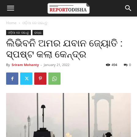
Home
ଓଡ଼ିଆ ରେ ପଢନ୍ତୁ
ଓଡ଼ିଆ ରେ ପଢନ୍ତୁ
ରାଜ୍ୟ
ଲିଭିବନି ଅମର ଯବାନ ଜ୍ୟୋତି :
ସ୍ପଷ୍ଟ କଲା କେନ୍ଦ୍ର
By
Sriram Mohanty
-
January 21, 2022
494
0