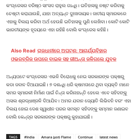
କଂଗ୍ରେସର ବରିଷ୍ଠ ସାଂସଦ ରାହୁଲ ଗାନ୍ଧି। ଇତିହାସକୁ ନଷ୍ଟ କରିବାକୁ
ଚେଷ୍ଟା କରାଯାଉଛି, ଯାହା ଅତ୍ୟନ୍ତ ଦୁଃଖଦାୟକ। ଜାତୀୟ ସ୍ମାରକରେ
ଏହାକୁ ବିଲୟ କରିବା ଅର୍ଥ ହେଉଛି ଇତିହାସକୁ ପୁଣି ଲେଖିବା। କୋଟି କୋଟି
ଭାରତୀୟଙ୍କ ହୃଦୟରେ ଏହା ରହିଛି ବୋଲି କଂଗ୍ରେସ କହିଛି।
Also Read
ରାଜଧାନୀରେ ଅଘଟଣ: ଆଚାର୍ଯ୍ୟବିହାର
ଓଭରବ୍ରିଜ ଉପରେ ବାଇକ ସହ ଜୀଅନ୍ତା ଜଳିଗଲେ ଯୁବକ
ଅନ୍ୟପଟେ କଂଗ୍ରେସର ଏଭଳି ବିରୋଧକୁ ନେଇ ସରକାରଙ୍କ ପକ୍ଷରୁ
କଡା ଜବାବ ଦିଆଯାଇଛି। ୭ ଦଶନ୍ଧି ଧରି କ୍ଷମତାରେ ଥିବା ବ୍ୟକ୍ତି ମାନେ
ସମର ସ୍ମାରକୀ ନିର୍ମାଣ ପାଇଁ ଚିନ୍ତା କରିନାହାନ୍ତି ହେଲେ ଏବେ ସହିଦଙ୍କୁ
ଅସଲ ଶ୍ରଦ୍ଧାଞ୍ଜଳି ଦିଆଯିବ। ଅମର ଯବାନ ଜ୍ୟୋତି ଲିଭିବନି ବରଂ ଏହା
ବିଲୟ ହୋଇ ଦେଶ ସ୍ୱାଧୀନ ପରର ସମସ୍ତ ସହିଦଙ୍କୁ ସମ୍ମାନ ଜଣାଇବ
ବୋଲି କେନ୍ଦ୍ର ସରକାରଙ୍କ ପକ୍ଷରୁ କୁହାଯାଇଛି।
TAGS
#India
Amara jyoti Flame
Continue
latest news