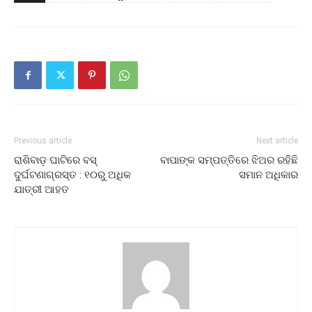
Previous article
Next article
ରାଶିବାଡ଼ ଘାଟିରେ ବସ୍
ବାପାଙ୍କ ସମ୍ପତ୍ତିରେ ଝିଅର ରହିଛି
ଦୁର୍ଘଟଣାଗ୍ରସ୍ତ : ୧୦ରୁ ଅଧିକ
ସମାନ ଅଧିକାର
ଯାତ୍ରୀ ଆହତ