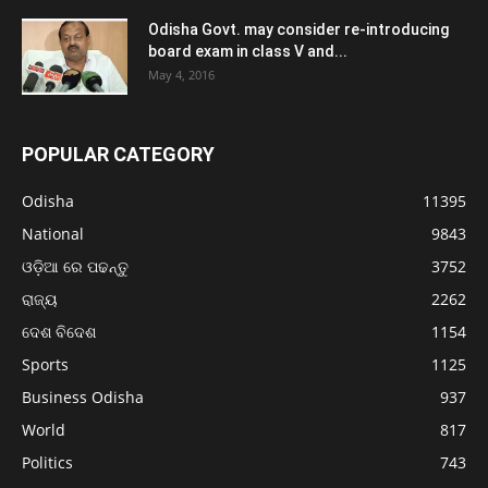
Odisha Govt. may consider re-introducing
board exam in class V and...
May 4, 2016
POPULAR CATEGORY
Odisha
11395
National
9843
ଓଡ଼ିଆ ରେ ପଢନ୍ତୁ
3752
ରାଜ୍ୟ
2262
ଦେଶ ବିଦେଶ
1154
Sports
1125
Business Odisha
937
World
817
Politics
743