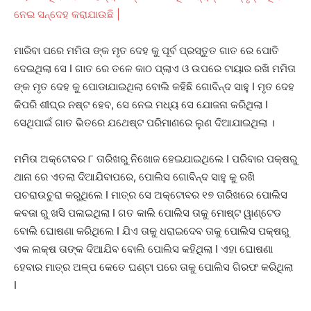
ନେଇ ସନ୍ଦେହ କରାଯାଉଛି |
ମାରିବା ପରେ ମମିତା ଙ୍କ ମୃତ ଦେହ କୁ ପୂର୍ବ ପ୍ରସ୍ତୁତ ଗାତ ରେ ପୋତି
ଦେଇଥିଲା ସେ I ଗାତ ରେ ତଳେ କାଠ ପ୍ଲାଏ ଓ ଉପରେ ଟାୟାର ରଖି ମମିତା
ଙ୍କ ମୃତ ଦେହ କୁ ପୋଡାଯାଇଥିଲା ବୋଲି କହିଛି ଗୋବିନ୍ଦ ସାହୁ I ମୃତ ଦେହ
କିପରି ଶୀଘ୍ର ନଷ୍ଟ ହେବ, ସେ ନେଇ ମଧ୍ୟ ସେ ଯୋଜନା କରିଥିଲା I
ସେଥିପାଇଁ ଗାତ ଭିତରେ ଯଥେଷ୍ଟ ପରିମାଣରେ ଲୁଣ ଦିଆଯାଇଥିଲା ।
ମମିତା ଅକ୍ଟୋବର ୮ ତାରିଖରୁ ନିଖୋଜ ହେଇଯାଇଥିଲେ I ପରିବାର ପକ୍ଷରୁ
ଥାନା ରେ ଏତଲା ଦିଆଯିବାପରେ, ପୋଲିସ ଗୋବିନ୍ଦ ସାହୁ କୁ ରଖି
ପଚରାଉଚୁରା କରୁଥିଲେ I ମାତ୍ର ସେ ଅକ୍ଟୋବର ୧୭ ତାରିଖରେ ପୋଲିସ
କବଜା ରୁ ଖସି ପଳାଇଥିଲା I ଗତ କାଲି ପୋଲିସ ତାକୁ ମୋଷ୍ଟ ୱାଣ୍ଟେଡ
ବୋଲି ଘୋଷଣା କରିଥିଲେ I ଯିଏ ତାକୁ ଧରାଇଦେବ ତାକୁ ପୋଲିସ ପକ୍ଷରୁ
ଏକ ଲକ୍ଷ ତାଙ୍କ ଦିଆଯିବ ବୋଲି ପୋଲିସ କହିଥିଲା I ଏହା ଘୋଷଣା
ହେବାର ମାତ୍ର ଅଳ୍ପ କେତେ ଘଣ୍ଟା ପରେ ତାକୁ ପୋଲିସ ଗିରଫ କରିଥିଲା
I