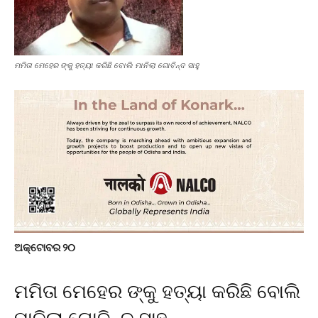
ମମିତା ମେହେର ଙ୍କୁ ହତ୍ୟା କରିଛି ବୋଲି ମାନିଲା ଗୋବିନ୍ଦ ସାହୁ
ଅକ୍ଟୋବର ୨୦
ମମିତା ମେହେର ଙ୍କୁ ହତ୍ୟା କରିଛି ବୋଲି