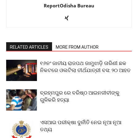
ReportOdisha Bureau
RELATED ARTICLES
MORE FROM AUTHOR
୧୬ନଂ ଜାତୀୟ ରାଜପଥ ଜାମୁଝାଡ଼ି ତାରିଣୀ ଛକ
ନିକଟରେ ଓଲଟିଲା ତୀର୍ଥଯାତ୍ରୀ ବସ: ୨୦ ଆହତ
ବ୍ରହ୍ମପୁର ରେ ବରିଷ୍ଠ ଆଇନଜୀବୀଙ୍କୁ
ଗୁଳିକରି ହତ୍ୟା
ଏସଆଇ ପରୀକ୍ଷା ଦୁର୍ନୀତି ନେଇ ନୂଆ ନୂଆ
ତଥ୍ୟ