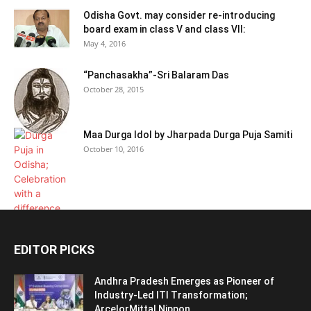
Odisha Govt. may consider re-introducing
board exam in class V and class VII:
May 4, 2016
“Panchasakha”-Sri Balaram Das
October 28, 2015
Maa Durga Idol by Jharpada Durga Puja Samiti
October 10, 2016
EDITOR PICKS
Andhra Pradesh Emerges as Pioneer of
Industry-Led ITI Transformation;
ArcelorMittal Nippon...