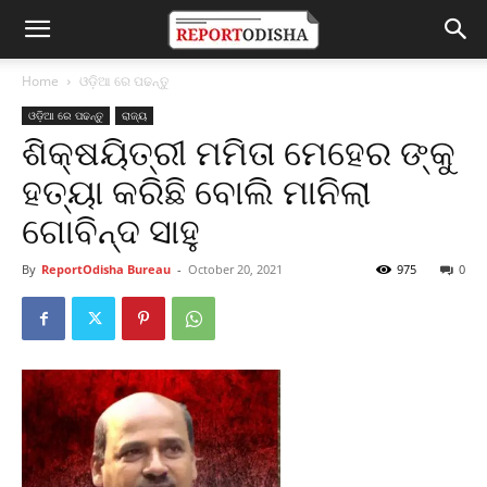
Home
ଓଡ଼ିଆ ରେ ପଢନ୍ତୁ
ଓଡ଼ିଆ ରେ ପଢନ୍ତୁ
ରାଜ୍ୟ
ଶିକ୍ଷୟିତ୍ରୀ ମମିତା ମେହେର ଙ୍କୁ
ହତ୍ୟା କରିଛି ବୋଲି ମାନିଲା
ଗୋବିନ୍ଦ ସାହୁ
By
ReportOdisha Bureau
-
October 20, 2021
975
0