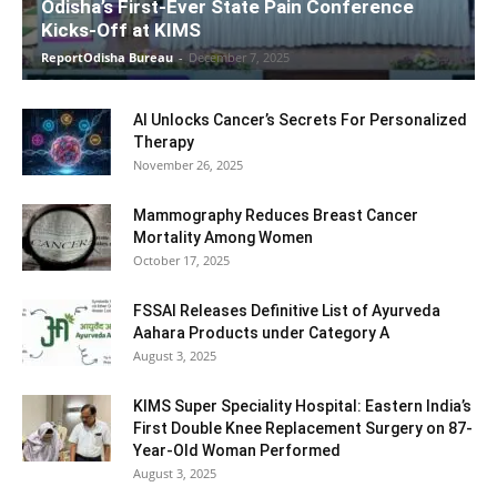
Odisha’s First-Ever State Pain Conference
Kicks-Off at KIMS
ReportOdisha Bureau
-
December 7, 2025
AI Unlocks Cancer’s Secrets For Personalized
Therapy
November 26, 2025
Mammography Reduces Breast Cancer
Mortality Among Women
October 17, 2025
FSSAI Releases Definitive List of Ayurveda
Aahara Products under Category A
August 3, 2025
KIMS Super Speciality Hospital: Eastern India’s
First Double Knee Replacement Surgery on 87-
Year-Old Woman Performed
August 3, 2025