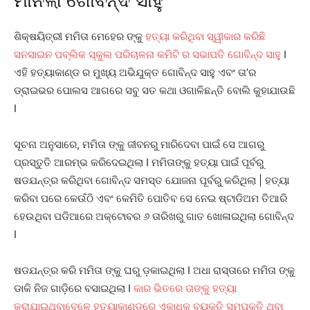
ମାନିଲା ଗୋବିନ୍ଦ ସାହୁ
ଶିକ୍ଷୟିତ୍ରୀ ମମିତା ମେହେର ଙ୍କୁ
ହତ୍ୟା କରିଥିବା ସ୍ୱୀକାର କରିଛି
ସନସାଇନ ପବ୍ଲିକ ସ୍କୁଲ ପରିଚାଳନା କମିଟି ର ସଭାପତି ଗୋବିନ୍ଦ ସାହୁ
I
ଏହି ହତ୍ୟାକାଣ୍ଡ ର ମୁଖ୍ୟ ଅଭିଯୁକ୍ତ ଗୋବିନ୍ଦ ସାହୁ ଏବଂ ତା’ର
ଡ୍ରାଇଭର ପୋଲସ ଆଗରେ ସବୁ ସତ କଥା ଓଗାଳିଛନ୍ତି ବୋଲି କୁହାଯାଉଛି
I
ସୂଚନା ଅନୁସାରେ, ମମିତା ଙ୍କୁ ଜୀବନରୁ ମାରିଦେବା ପାଇଁ ସେ ଆଗରୁ
ପ୍ରସ୍ତୁତି ଆରମ୍ଭ କରିଦେଇଥିଲା I ମମିତାଙ୍କୁ ହତ୍ୟା ପାଇଁ ପୂର୍ବରୁ
ଷଡଯନ୍ତ୍ର କରିଥିବା ଗୋବିନ୍ଦ ସମସ୍ତ ଯୋଜନା ପୂର୍ବରୁ କରିଥିଲା | ହତ୍ୟା
କରିବା ପରେ କେଉଁଠି ଏବଂ କେମିତି ପୋତିବ ସେ ନେଇ ଷ୍ଟାଡିଅମ ତିଆରି
ହେଉଥିବା ପଡିଆରେ ଅକ୍ଟୋବର ୬ ତାରିଖରୁ ଗାତ ଖୋଳାଇଥିଲା ଗୋବିନ୍ଦ
I
ଷଡଯନ୍ତ୍ର କରି ମମିତା ଙ୍କୁ ଘରୁ ଡ଼କାଇଥିଲା I ଅଧା ରାସ୍ତାରେ ମମିତା ଙ୍କୁ
ଡାକି ନିଜ ଗାଡ଼ିରେ ବସାଇଥିଲା I
କାର ଭିତରେ ତାଙ୍କୁ ହତ୍ୟା
କରାଯାଇଥିବାବେଳେ ହତ୍ୟାକାଣ୍ଡରେ ଏକାଧିକ ବ୍ୟକ୍ତି ସମ୍ପୃକ୍ତି ଥିବା