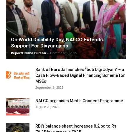
On World Disability Day, NALCO Extends
Support For Divyangjans
ReportOdisha Bureau
-
December 5, 2025
Bank of Baroda launches “bob Digi Udyam” – a
Cash Flow-Based Digital Financing Scheme for
MSEs
September 3, 2025
NALCO organises Media Connect Programme
August 20, 2025
RBI’s balance sheet increases 8.2 pc to Rs