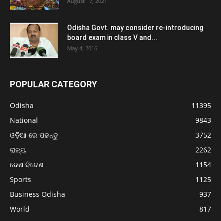
August 17, 2021
Odisha Govt. may consider re-introducing
board exam in class V and...
May 4, 2016
POPULAR CATEGORY
Odisha
11395
National
9843
ଓଡ଼ିଆ ରେ ପଢନ୍ତୁ
3752
ରାଜ୍ୟ
2262
ଦେଶ ବିଦେଶ
1154
Sports
1125
Business Odisha
937
World
817