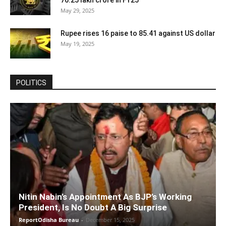
76.25 lakh crore in FY25
May 29, 2025
Rupee rises 16 paise to 85.41 against US dollar
May 19, 2025
POLITICS
Nitin Nabin’s Appointment As BJP’s Working
President, Is No Doubt A Big Surprise
ReportOdisha Bureau
-
December 15, 2025