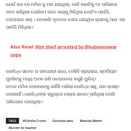
ଯେଉଁ କର ରେ ମମିତା କୁ ମରା ଯାଇଥିଲା, ସେହି କାରଟିକୁ ୧୪ ତାରିଖରେ
ଜବତ କରିଥିଲା ପୋଲିସ I ଜବତ କାର୍‌ରୁ ମିଳିଥିଲା ଗୋଟିଏ ପାଉଁଜି,
ପେଟ୍ରୋଲ ଜାର୍ । ଗତକାଲି ମୃତଦେହ ପୋତା ଯାଇଥିବା ସ୍ଥାନରୁ ଆଉ ଏକ
ପାଉଁଜି ମିଳିଥିଲା।
Also Read
Atm thief arrested by Bhubaneswar
cops
ଗୋବିନ୍ଦ ସମେତ ତା ସହଯୋଗୀ ରାଧେ, ଜେସିବି ଜ୍ରାଇଭର, ଷ୍ଟାଡିୟମ
ମୁନସିଙ୍କୁ ମଧ୍ୟ ଅଟକ ରଖି ପଚରାଉଚରା କରୁଛି ପୁଲିସ୍‌।
ତେବେ ମମିତା ମେହେରଙ୍କୁ କାହିଁକି ମାରିଲା ଗୋବିନ୍ଦ ସାହୁ, ତାହା ସ୍ପଷ୍ଟ
ହୋଇନାହିଁ। ଗୋବିନ୍ଦଙ୍କ ସ୍କୁଲ୍‌ରେ ସେକ୍ସ ରାକେଟ୍ ଚାଲିଥିଲା ବୋଲି
ଅଭିଯୋଗ ହୋଇଥିଲା।
TAGS
#Odisha Crime
Govinda sahu
Mamita Meher
Murder to teacher