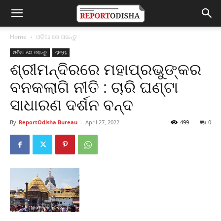
Home
ଓଡ଼ିଆ ରେ ପଢନ୍ତୁ
ଓଡ଼ିଆ ରେ ପଢନ୍ତୁ
ରାଜ୍ୟ
ଶ୍ରୀମନ୍ଦିରରେ ମହାପ୍ରଭୁଙ୍କର
ବନକଲାଗି ନୀତି : ଚାରି ଘଣ୍ଟା
ସାଧାରଣ ଦର୍ଶନ ବନ୍ଦ
By
ReportOdisha Bureau
-
April 27, 2022
499
0