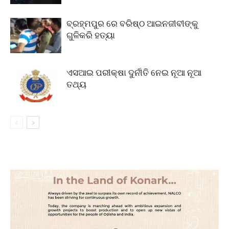
ବ୍ରହ୍ମପୁର ରେ ବରିଷ୍ଠ ଆଇନଜୀବୀଙ୍କୁ
ଗୁଳିକରି ହତ୍ୟା
ଏସଆଇ ପରୀକ୍ଷା ଦୁର୍ନୀତି ନେଇ ନୂଆ ନୂଆ
ତଥ୍ୟ