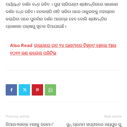
ପର୍ଯ୍ୟନ୍ତ ଦର୍ଶନ ବନ୍ଦ ରହିବ । ପୁରା ଚାରିଘଣ୍ଟା ଶ୍ରୀମନ୍ଦିରରେ ସାଧାରଣ
ଦର୍ଶନ ବନ୍ଦ ରହିବ। ବନକଲାଗି ନୀତି ସରିବା ପରେ ଠାକୁରଙ୍କୁ ମହାସ୍ନାନ
କରାଯିବା ପରେ ପୁନର୍ବାର ଦର୍ଶନ ଆରମ୍ଭ ହେବ ବୋଲି ଶ୍ରୀମନ୍ଦିର
ପ୍ରଶାସନ ପକ୍ଷରୁ ସୂଚନା ଦିଆଯାଇଛି।
Also Read
ରାଜ୍ୟରେ ଗତ ୨୪ ଘଣ୍ଟାରେ ଚିହ୍ନଟ ହେଲେ ଆଉ
୧୦୧୧ ଜଣ କରୋନା ପଜିଟିଭ
Previous article
Next article
ଜିଆରଏସଙ୍କ ମାସକୁ ଦରମା ୮
ଜୁନ୍ ପ୍ରଥମ ସପ୍ତାହରେ ଜୟପୁର ରୁ