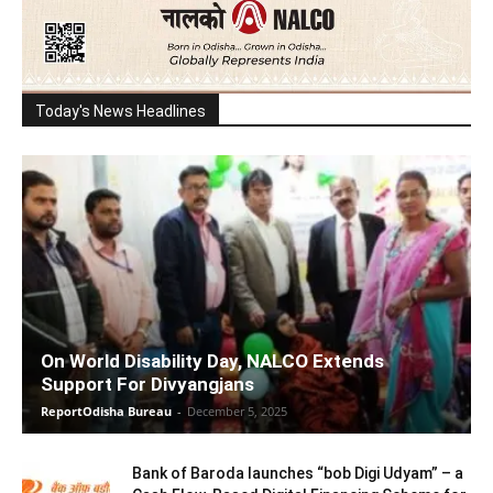
Today's News Headlines
On World Disability Day, NALCO Extends
Support For Divyangjans
ReportOdisha Bureau
-
December 5, 2025
Bank of Baroda launches “bob Digi Udyam” – a