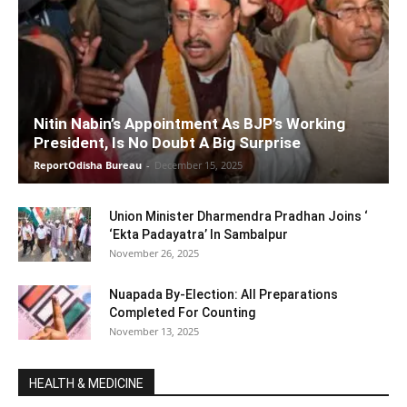
Nitin Nabin’s Appointment As BJP’s Working
President, Is No Doubt A Big Surprise
ReportOdisha Bureau
-
December 15, 2025
Union Minister Dharmendra Pradhan Joins ‘
‘Ekta Padayatra’ In Sambalpur
November 26, 2025
Nuapada By-Election: All Preparations
Completed For Counting
November 13, 2025
HEALTH & MEDICINE