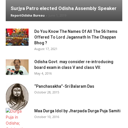
Surjya Patro elected Odisha Assembly Speaker
ReportOdisha Bureau
-
June 1, 2019
Do You Know The Names Of All The 56 Items
Offered To Lord Jagannath In The Chappan
Bhog ?
August 17, 2021
Odisha Govt. may consider re-introducing
board exam in class V and class VII:
May 4, 2016
“Panchasakha”-Sri Balaram Das
October 28, 2015
Maa Durga Idol by Jharpada Durga Puja Samiti
October 10, 2016