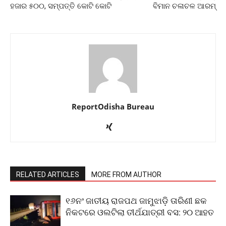
ହଜାର ୫୦୦, ସମ୍ପତ୍ତି କୋଟି କୋଟି
ବିମାନ ଚଳାଚଳ ଆରମ୍
ReportOdisha Bureau
RELATED ARTICLES
MORE FROM AUTHOR
୧୬ନଂ ଜାତୀୟ ରାଜପଥ ଜାମୁଝାଡ଼ି ତାରିଣୀ ଛକ
ନିକଟରେ ଓଲଟିଲା ତୀର୍ଥଯାତ୍ରୀ ବସ: ୨୦ ଆହତ