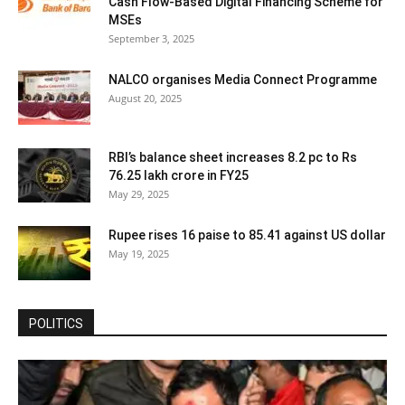
Cash Flow-Based Digital Financing Scheme for
MSEs
September 3, 2025
NALCO organises Media Connect Programme
August 20, 2025
RBI’s balance sheet increases 8.2 pc to Rs
76.25 lakh crore in FY25
May 29, 2025
Rupee rises 16 paise to 85.41 against US dollar
May 19, 2025
POLITICS