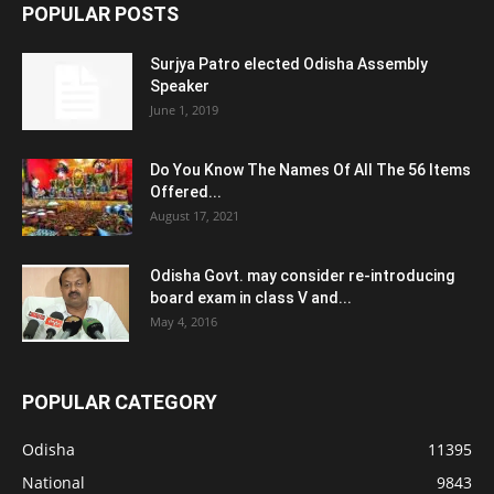
POPULAR POSTS
Surjya Patro elected Odisha Assembly
Speaker
June 1, 2019
Do You Know The Names Of All The 56 Items
Offered...
August 17, 2021
Odisha Govt. may consider re-introducing
board exam in class V and...
May 4, 2016
POPULAR CATEGORY
Odisha
11395
National
9843