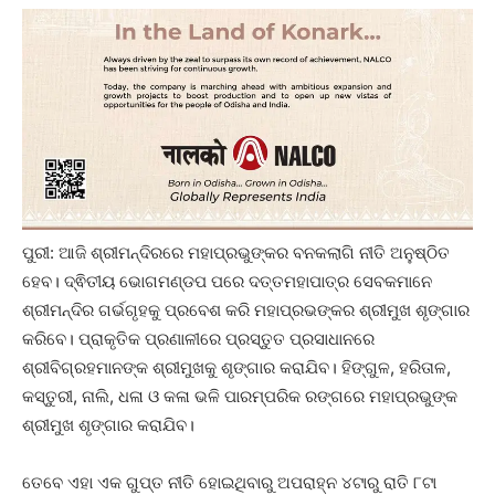
ପୁରୀ: ଆଜି ଶ୍ରୀମନ୍ଦିରରେ ମହାପ୍ରଭୁଙ୍କର ବନକଲାଗି ନୀତି ଅନୁଷ୍ଠିତ
ହେବ। ଦ୍ଵିତୀୟ ଭୋଗମଣ୍ଡପ ପରେ ଦତ୍ତମହାପାତ୍ର ସେବକମାନେ
ଶ୍ରୀମନ୍ଦିର ଗର୍ଭଗୃହକୁ ପ୍ରବେଶ କରି ମହାପ୍ରଭଙ୍କର ଶ୍ରୀମୁଖ ଶୃଙ୍ଗାର
କରିବେ। ପ୍ରାକୃତିକ ପ୍ରଣାଳୀରେ ପ୍ରସ୍ତୁତ ପ୍ରସାଧାନରେ
ଶ୍ରୀବିଗ୍ରହମାନଙ୍କ ଶ୍ରୀମୁଖକୁ ଶୃଙ୍ଗାର କରାଯିବ। ହିଙ୍ଗୁଳ, ହରିତାଳ,
କସ୍ତୁରୀ, ନାଲି, ଧଳା ଓ କଳା ଭଳି ପାରମ୍ପରିକ ରଙ୍ଗରେ ମହାପ୍ରଭୁଙ୍କ
ଶ୍ରୀମୁଖ ଶୃଙ୍ଗାର କରାଯିବ।
ତେବେ ଏହା ଏକ ଗୁପ୍ତ ନୀତି ହୋଇଥିବାରୁ ଅପରାହ୍ନ ୪ଟାରୁ ରାତି ୮ଟା