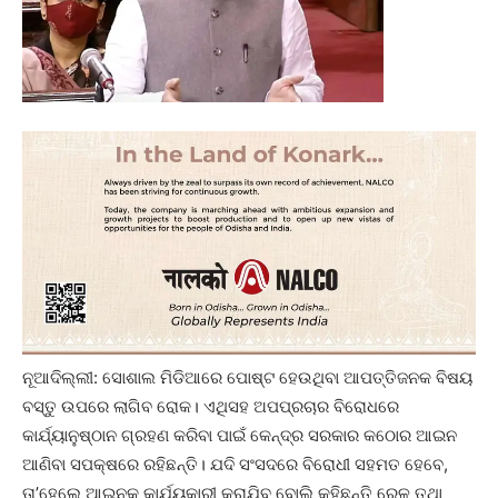
ନୂଆଦିଲ୍ଲୀ: ସୋଶାଲ ମିଡିଆରେ ପୋଷ୍ଟ ହେଉଥିବା ଆପତ୍ତିଜନକ ବିଷୟ
ବସ୍ତୁ ଉପରେ ଲାଗିବ ରୋକ। ଏଥିସହ ଅପପ୍ରଚାର ବିରୋଧରେ
କାର୍ଯ୍ୟାନୁଷ୍ଠାନ ଗ୍ରହଣ କରିବା ପାଇଁ କେନ୍ଦ୍ର ସରକାର କଠୋର ଆଇନ
ଆଣିବା ସପକ୍ଷରେ ରହିଛନ୍ତି। ଯଦି ସଂସଦରେ ବିରୋଧୀ ସହମତ ହେବେ,
ତା’ହେଲେ ଆଇନକୁ କାର୍ଯ୍ୟକାରୀ କରାଯିବ ବୋଲି କହିଛନ୍ତି ରେଳ ତଥା