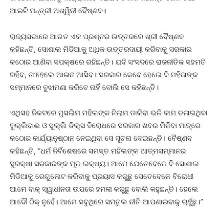
ଆଇଟି ମନ୍ତ୍ରୀ ଅଶ୍ୱିନୀ ବୈଷ୍ଣବ।
ରାଜ୍ୟସଭାରେ ଆଗତ ଏକ ପ୍ରଶ୍ନର ଉତ୍ତରରେ ଶ୍ରୀ ବୈଷ୍ଣବ
କହିଛନ୍ତି, ସୋଶାଲ ମିଡିଆକୁ ଅଧିକ ଉତ୍ତରଦାୟୀ କରିବାକୁ ସରକାର
କଠୋର ଆଣିବା ସପକ୍ଷରେ ରହିଛନ୍ତି। ଯଦି ସଂସଦରେ ରାଜନୀତିକ ସହମତି
ରହିବ, ତା’ହେଲେ ଆଇନ ଆସିବ। ସରକାର କେବେ ହେଲେ ବି ମହିଳାଙ୍କ
ସମ୍ମାନରେ ବୁଝାମଣା କରିବେ ନାହିଁ ବୋଲି ସେ କହିଛନ୍ତି।
ଏଥିସହ ନିକଟରେ ମୁସଲିମ ମହିଳାଙ୍କ ନିଲାମ ଡାକିବା ଭଳି କାମ ଚଳାଇଥିବା
ବୁଲ୍ଲିବାଈ ଓ ସୁଲ୍ଲି ଡିଲ୍ସ ବିରୋଧରେ ସରକାର ଖବର ମିଳିବା ମାତ୍ରେ
କଠୋର କାର୍ଯ୍ୟାନୁଷ୍ଠାନ ନେଇଥିବା ସେ ସୂଚନା ଦେଇଛନ୍ତି। ବୈଷ୍ଣବ
କହିଛନ୍ତି, “ଧର୍ମ ନିର୍ବିଶେଷରେ ସମସ୍ତ ମହିଳାଙ୍କ ଆତ୍ମସମ୍ମାନର
ସୁରକ୍ଷା ସରକାରଙ୍କ ମୂଳ ଲକ୍ଷ୍ୟ। ଆମେ ଯେତେବେଳେ ବି ସୋଶାଲ
ମିଡିଆକୁ ରେଗୁଲେଟ କରିବାକୁ ପ୍ରୟାସ କରୁଛୁ ସେତେବେଳେ ବିରୋଧୀ
ଆମେ ବାକ୍‌ ସ୍ୱାଧୀନତା ଉପରେ ହମଲା କରୁଛୁ ବୋଲି କହୁଛନ୍ତି। ହେଲେ
ଆଦୌ ଠିକ୍ ନୁହେଁ। ଆମେ ସବୁଥିରେ ସମତୁଲ ନୀତି ଆପଣାଇବାକୁ ଚାହୁଁଛୁ।”