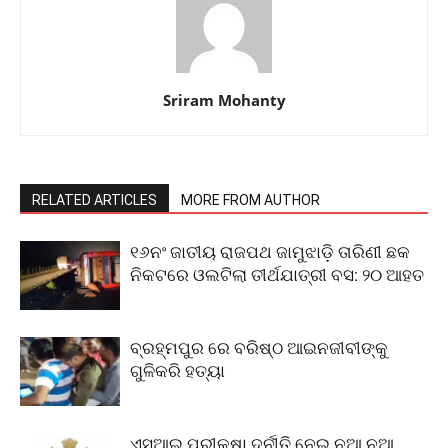
Sriram Mohanty
RELATED ARTICLES
MORE FROM AUTHOR
୧୬ନଂ ଜାତୀୟ ରାଜପଥ ଜାମୁଝାଡ଼ି ତାରିଣୀ ଛକ
ନିକଟରେ ଓଲଟିଲା ତୀର୍ଥଯାତ୍ରୀ ବସ: ୨୦ ଆହତ
ବ୍ରହ୍ମପୁର ରେ ବରିଷ୍ଠ ଆଇନଜୀବୀଙ୍କୁ
ଗୁଳିକରି ହତ୍ୟା
ଏସଆଇ ପରୀକ୍ଷା ଦୁର୍ନୀତି ନେଇ ନୂଆ ନୂଆ