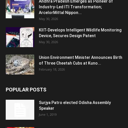
Andhra Pradesh Emerges as Pioneer of
Industry-Led ITI Transformation;
ArcelorMittal Nippon...
May 30, 2026
KIIT-Develops Intelligent Wildlife Monitoring
Device, Secures Design Patent
May 30, 2026
Union Environment Minister Announces Birth
of Three Cheetah Cubs at Kuno...
February 18, 2026
POPULAR POSTS
Surjya Patro elected Odisha Assembly
Speaker
June 1, 2019