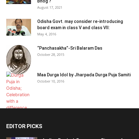
Bhog ?
August 17, 2021
Odisha Govt. may consider re-introducing
board exam in class V and class VII:
May 4, 2016
“Panchasakha”-Sri Balaram Das
October 28, 2015
Maa Durga Idol by Jharpada Durga Puja Samiti
October 10, 2016
EDITOR PICKS