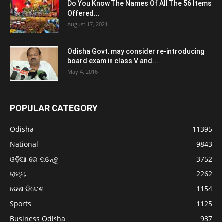
Do You Know The Names Of All The 56 Items
Offered...
August 17, 2021
Odisha Govt. may consider re-introducing
board exam in class V and...
May 4, 2016
POPULAR CATEGORY
Odisha
11395
National
9843
ଓଡ଼ିଆ ରେ ପଢନ୍ତୁ
3752
ରାଜ୍ୟ
2262
ଦେଶ ବିଦେଶ
1154
Sports
1125
Business Odisha
937