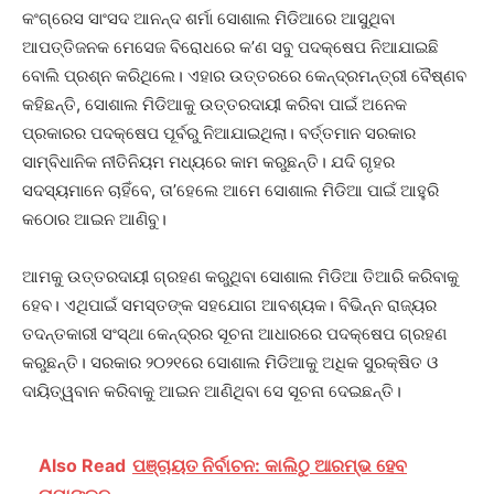
କଂଗ୍ରେସ ସାଂସଦ ଆନନ୍ଦ ଶର୍ମା ସୋଶାଲ ମିଡିଆରେ ଆସୁଥିବା
ଆପତ୍ତିଜନକ ମେସେଜ ବିରୋଧରେ କ’ଣ ସବୁ ପଦକ୍ଷେପ ନିଆଯାଇଛି
ବୋଲି ପ୍ରଶ୍ନ କରିଥିଲେ। ଏହାର ଉତ୍ତରରେ କେନ୍ଦ୍ରମନ୍ତ୍ରୀ ବୈଷ୍ଣବ
କହିଛନ୍ତି, ସୋଶାଲ ମିଡିଆକୁ ଉତ୍ତରଦାୟୀ କରିବା ପାଇଁ ଅନେକ
ପ୍ରକାରର ପଦକ୍ଷେପ ପୂର୍ବରୁ ନିଆଯାଇଥିଲା। ବର୍ତ୍ତମାନ ସରକାର
ସାମ୍ବିଧାନିକ ନୀତିନିୟମ ମଧ୍ୟରେ କାମ କରୁଛନ୍ତି। ଯଦି ଗୃହର
ସଦସ୍ୟମାନେ ଚାହିଁବେ, ତା’ହେଲେ ଆମେ ସୋଶାଲ ମିଡିଆ ପାଇଁ ଆହୁରି
କଠୋର ଆଇନ ଆଣିବୁ।
ଆମକୁ ଉତ୍ତରଦାୟୀ ଗ୍ରହଣ କରୁଥିବା ସୋଶାଲ ମିଡିଆ ତିଆରି କରିବାକୁ
ହେବ। ଏଥିପାଇଁ ସମସ୍ତଙ୍କ ସହଯୋଗ ଆବଶ୍ୟକ। ବିଭିନ୍ନ ରାଜ୍ୟର
ତଦନ୍ତକାରୀ ସଂସ୍ଥା କେନ୍ଦ୍ରର ସୂଚନା ଆଧାରରେ ପଦକ୍ଷେପ ଗ୍ରହଣ
କରୁଛନ୍ତି। ସରକାର ୨୦୨୧ରେ ସୋଶାଲ ମିଡିଆକୁ ଅଧିକ ସୁରକ୍ଷିତ ଓ
ଦାୟିତ୍ୱବାନ କରିବାକୁ ଆଇନ ଆଣିଥିବା ସେ ସୂଚନା ଦେଇଛନ୍ତି।
Also Read
ପଞ୍ଚାୟତ ନିର୍ବାଚନ: କାଲିଠୁ ଆରମ୍ଭ ହେବ