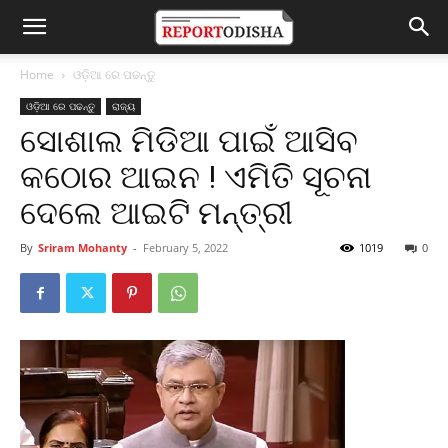
Home
ଓଡ଼ିଆ ରେ ପଢନ୍ତୁ
ଓଡ଼ିଆ ରେ ପଢନ୍ତୁ
ରାଜ୍ୟ
ସୋଶାଲ ମିଡିଆ ପାଇଁ ଆସିବ
କଠୋର ଆଇନ ! ଏମିତି ସୂଚନା
ଦେଲେ ଆଇଟି ମନ୍ତ୍ରୀ
By
Sriram Mohanty
-
February 5, 2022
1019
0