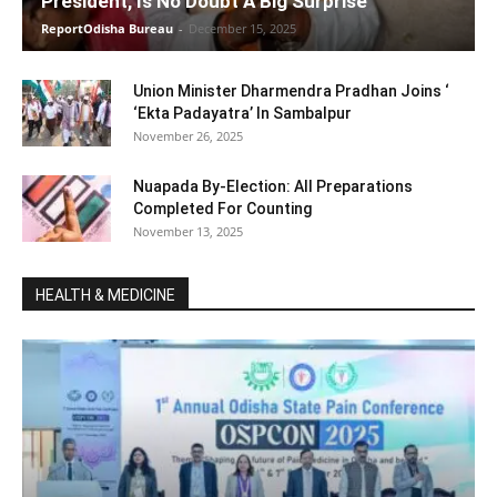
President, Is No Doubt A Big Surprise
ReportOdisha Bureau
-
December 15, 2025
Union Minister Dharmendra Pradhan Joins ‘
‘Ekta Padayatra’ In Sambalpur
November 26, 2025
Nuapada By-Election: All Preparations
Completed For Counting
November 13, 2025
HEALTH & MEDICINE