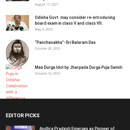
August 17, 2021
Odisha Govt. may consider re-introducing
board exam in class V and class VII:
May 4, 2016
“Panchasakha”-Sri Balaram Das
October 28, 2015
Maa Durga Idol by Jharpada Durga Puja Samiti
October 10, 2016
EDITOR PICKS
Andhra Pradesh Emerges as Pioneer of