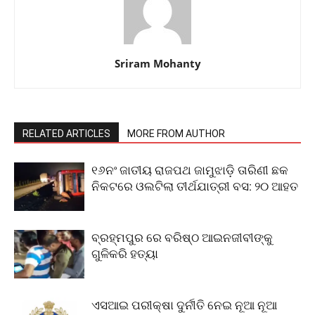
Sriram Mohanty
RELATED ARTICLES
MORE FROM AUTHOR
୧୬ନଂ ଜାତୀୟ ରାଜପଥ ଜାମୁଝାଡ଼ି ତାରିଣୀ ଛକ
ନିକଟରେ ଓଲଟିଲା ତୀର୍ଥଯାତ୍ରୀ ବସ: ୨୦ ଆହତ
ବ୍ରହ୍ମପୁର ରେ ବରିଷ୍ଠ ଆଇନଜୀବୀଙ୍କୁ
ଗୁଳିକରି ହତ୍ୟା
ଏସଆଇ ପରୀକ୍ଷା ଦୁର୍ନୀତି ନେଇ ନୂଆ ନୂଆ