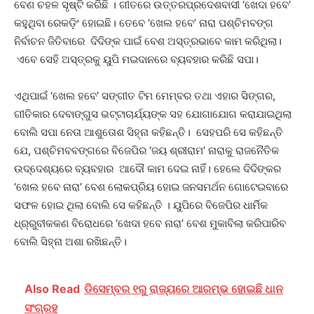
ବେଣ ଚହଳ ସୃଷ୍ଟି କରିଛି । ଗୀତରେ ଉତ୍ତରପ୍ରଦେଶବାସୀ ‘ଖେଦା ହବେ’
କହୁଥିବା ରେକଡ଼ିଂ ହୋଇଛି। ତେବେ ‘ଖେଲ ହବେ’ ନାରା ପଶ୍ଚିମବଙ୍ଗ
ନିର୍ବାଚନ ଜିତିବାରେ ଦିଦିଙ୍କ ପାଇଁ ବେଶ ଅସ୍ତ୍ରଭାବେ କାମ କରିଥିଲା।
ଏବେ ସେହି ଅସ୍ତ୍ରକୁ ୟୁପି ମଇଦାନରେ ବ୍ୟବହାର କରିଛି ସପା।
ଏଥିପାଇଁ ‘ଖେଲ ହବେ’ ସଙ୍ଗୀତ ଟିମ ମେମ୍ବର ତଥା ଏହାର ସିଙ୍ଗର,
ଗୀତିକାର ଦେବାଙ୍ଗୁସ ଭଟ୍ଟାଚାର୍ଯ୍ୟଙ୍କ ସହ ଯୋଗାଯୋଗ କରାଯାଇଥିଲା
ବୋଲି ସପା ନେତା ଆଶୁତୋଶ ସିହ୍ନା କହିଛନ୍ତି। ସେହପରି ସେ କହିଛନ୍ତି
ଯେ, ପଶ୍ଚିମବବଙ୍ଗରେ ବିଜେପିର ‘ଜୟ ଶ୍ରୀରାମ’ ନାରାକୁ ରାଜନୈତିକ
ଉଦ୍ଦେଶ୍ୟରେ ବ୍ୟବହାର ଆଦୌ କାମ ଦେଇ ନାହିଁ। ହେଲେ ଦିଦିଙ୍କର
‘ଖେଲ ହବେ ନାରା’ ବେଶ ଲୋକପ୍ରିୟ ହୋଇ ଜନସମର୍ଥନ ଗୋଟେଇବାରେ
ସଫଳ ହୋଇ ଥିଲା ବୋଲି ସେ କହିଛନ୍ତି । ୟୁପିରେ ବିଜେପିର ଧାର୍ମିକ
ଧ୍ର୍ରୁବୀକକଣ ବିରୋଧରେ ‘ଖେଦା ହବେ ନାରା’ ବେଶ ମୁକାବିଲା କରିପାରିବ
ବୋଲି ସିହ୍ନା ଅଶା ରଖିଛନ୍ତି।
Also Read
ଡିସେମ୍ବର ୧ରୁ ରାଜ୍ୟରେ ଆରମ୍ଭ ହୋଇଛି ଧାନ
ସଂଗ୍ରହ