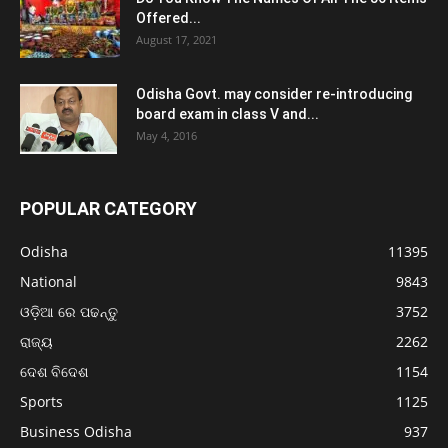
Offered...
August 17, 2021
Odisha Govt. may consider re-introducing
board exam in class V and...
May 4, 2016
POPULAR CATEGORY
Odisha
11395
National
9843
ଓଡ଼ିଆ ରେ ପଢନ୍ତୁ
3752
ରାଜ୍ୟ
2262
ଦେଶ ବିଦେଶ
1154
Sports
1125
Business Odisha
937