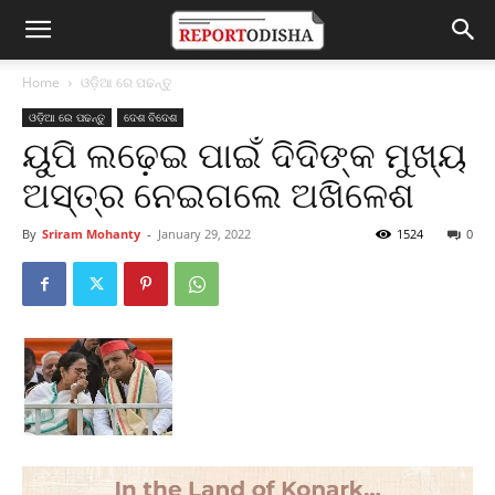
Home
ଓଡ଼ିଆ ରେ ପଢନ୍ତୁ
ଓଡ଼ିଆ ରେ ପଢନ୍ତୁ
ଦେଶ ବିଦେଶ
ୟୁପି ଲଢ଼େଇ ପାଇଁ ଦିଦିଙ୍କ ମୁଖ୍ୟ
ଅସ୍ତ୍ର ନେଇଗଲେ ଅଖିଳେଶ
By
Sriram Mohanty
-
January 29, 2022
1524
0