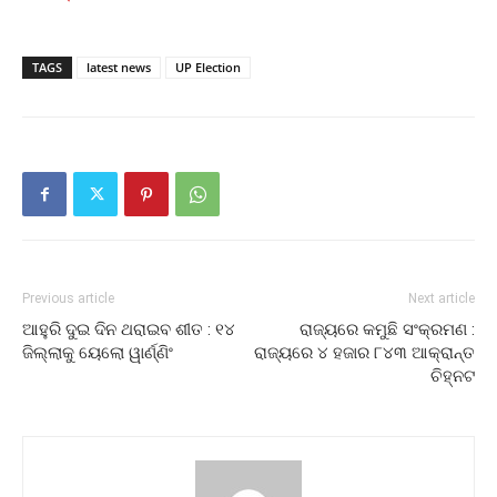
TAGS
latest news
UP Election
Previous article
Next article
ଆହୁରି ଦୁଇ ଦିନ ଥରାଇବ ଶୀତ : ୧୪
ରାଜ୍ୟରେ କମୁଛି ସଂକ୍ରମଣ :
ଜିଲ୍ଲାକୁ ୟେଲୋ ୱାର୍ଣ୍ଣିଂ
ରାଜ୍ୟରେ ୪ ହଜାର ୮୪୩ ଆକ୍ରାନ୍ତ
ଚିହ୍ନଟ