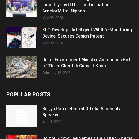
Industry-Led ITI Transformation;
ArcelorMittal Nippon...
May 30, 2026
KIIT-Develops Intelligent Wildlife Monitoring
Device, Secures Design Patent
May 30, 2026
Union Environment Minister Announces Birth
of Three Cheetah Cubs at Kuno...
February 18, 2026
POPULAR POSTS
Surjya Patro elected Odisha Assembly
Speaker
June 1, 2019
Do You Know The Names Of All The 56 Items