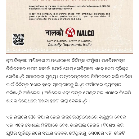
ନୂଆଦିଲ୍ଲୀ: ଅଖିଳେଶ ଆପଣେଇଲେ ଦିଦିଙ୍କ ଫର୍ମୁଲା। ପଶ୍ଚିମବଙ୍ଗ
ନିର୍ବାଚନରେ ମମତା ବାନାର୍ଜୀ ଯେଉଁ ଗେମ୍‌ ଖେଳିଥିଲେ ଏବେ ସେଇ ଟ୍ରିକ୍ସ
ଖେଳିଛନ୍ତି ସମାଜବାଦୀ ମୁଖ୍ୟ। ଉତ୍ତରପ୍ରଦେଶ ନିର୍ବାଚନରେ ବାଜି ମାରିବା
ପାଇଁ ଦିଦିଙ୍କ ‘ଖେଲ ହବେ’ ସ୍ଲୋଗାନକୁ ଭିନ୍ନ ଫର୍ମାଟରେ ବ୍ୟବହାର
କରିଛନ୍ତି ଅଖିଳେଶ । ଅଖିଳେଶ ଏବଂ ତାଙ୍କ ମେଣ୍ଟ ଦଳ ଏଠାରେ ବିଜେପି
ଶାସକ ବିରୋଧରେ ‘ଖେଦା ହବେ’ ନାରା ଦେଇଛନ୍ତି।
ଏହି ନାରାରେ ଗୀତ ତିଆର ହୋଇ ଉତ୍ତରପ୍ରଦେଶରେ ବାଜୁଥିବା ବେଳେ
ଏହା ଏବେ ସୋଶାଲ ମିଡିଆରେ ବେଶ ଭାଇରାଲ ହେଉଛି। ବିଶେଷ କରି
ୟୁପିର ପୂର୍ବାଞ୍ଚଳରେ ସପାର ଦବଦବା ରହିଥିବାରୁ ସେଠାରେ ଏହି ଗୀତଟି