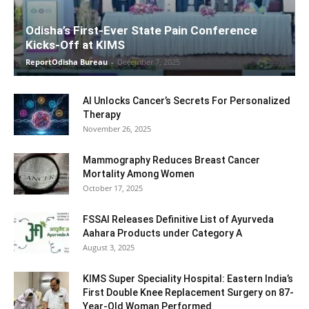
Odisha’s First-Ever State Pain Conference
Kicks-Off at KIMS
ReportOdisha Bureau
-
December 7, 2025
AI Unlocks Cancer’s Secrets For Personalized
Therapy
November 26, 2025
Mammography Reduces Breast Cancer
Mortality Among Women
October 17, 2025
FSSAI Releases Definitive List of Ayurveda
Aahara Products under Category A
August 3, 2025
KIMS Super Speciality Hospital: Eastern India’s
First Double Knee Replacement Surgery on 87-
Year-Old Woman Performed