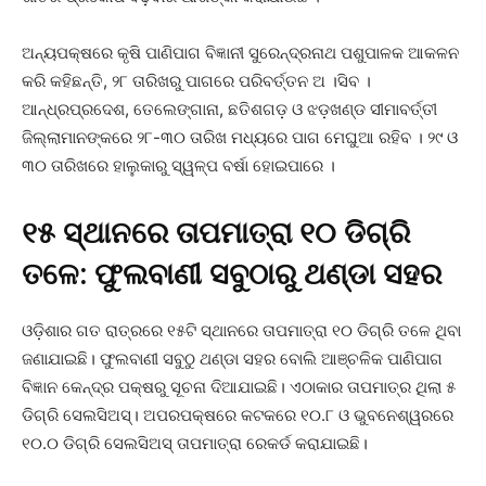
ଅନ୍ୟପକ୍ଷରେ କୃଷି ପାଣିପାଗ ବିଜ୍ଞାନୀ ସୁରେନ୍ଦ୍ରନାଥ ପଶୁପାଳକ ଆକଳନ
କରି କହିଛନ୍ତି, ୨୮ ତାରିଖରୁ ପାଗରେ ପରିବର୍ତ୍ତନ ଅ ।ସିବ ।
ଆନ୍ଧ୍ରପ୍ରଦେଶ, ତେଲେଙ୍ଗାନା, ଛତିଶଗଡ଼ ଓ ଝଡ଼ଖଣ୍ଡ ସୀମାବର୍ତ୍ତୀ
ଜିଲ୍ଲାମାନଙ୍କରେ ୨୮-୩୦ ତାରିଖ ମଧ୍ୟରେ ପାଗ ମେଘୁଆ ରହିବ । ୨୯ ଓ
୩୦ ତାରିଖରେ ହାଲୁକାରୁ ସ୍ୱଳ୍ପ ବର୍ଷା ହୋଇପାରେ ।
୧୫ ସ୍ଥାନରେ ତାପମାତ୍ରା ୧୦ ଡିଗ୍ରି
ତଳେ: ଫୁଲବାଣୀ ସବୁଠାରୁ ଥଣ୍ଡା ସହର
ଓଡ଼ିଶାର ଗତ ରାତ୍ରରେ ୧୫ଟି ସ୍ଥାନରେ ତାପମାତ୍ରା ୧୦ ଡିଗ୍ରି ତଳେ ଥିବା
ଜଣାଯାଇଛି। ଫୁଲବାଣୀ ସବୁଠୁ ଥଣ୍ଡା ସହର ବୋଲି ଆଞ୍ଚଳିକ ପାଣିପାଗ
ବିଜ୍ଞାନ କେନ୍ଦ୍ର ପକ୍ଷରୁ ସୂଚନା ଦିଆଯାଇଛି। ଏଠାକାର ତାପମାତ୍ର ଥିଲା ୫
ଡିଗ୍ରି ସେଲସିଅସ୍। ଅପରପକ୍ଷରେ କଟକରେ ୧୦.୮ ଓ ଭୁବନେଶ୍ୱରରେ
୧୦.୦ ଡିଗ୍ରି ସେଲସିଅସ୍ ତାପମାତ୍ରା ରେକର୍ଡ କରାଯାଇଛି।