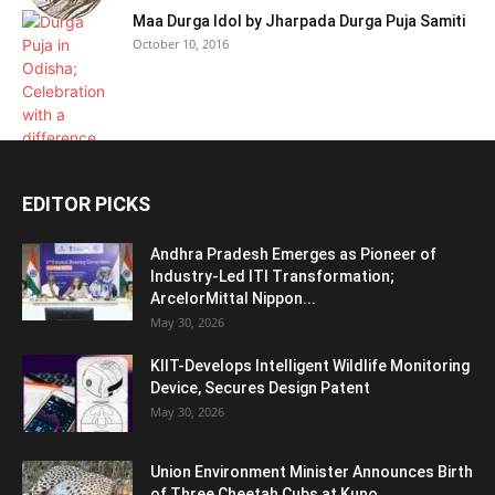
Maa Durga Idol by Jharpada Durga Puja Samiti
October 10, 2016
EDITOR PICKS
Andhra Pradesh Emerges as Pioneer of
Industry-Led ITI Transformation;
ArcelorMittal Nippon...
May 30, 2026
KIIT-Develops Intelligent Wildlife Monitoring
Device, Secures Design Patent
May 30, 2026
Union Environment Minister Announces Birth
of Three Cheetah Cubs at Kuno...