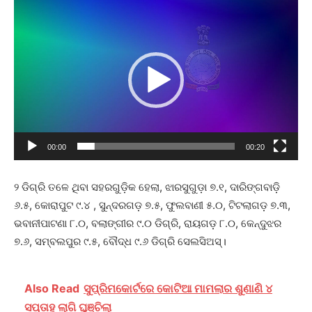
Video
Player
00:00
00:20
୨ ଡିଗ୍ରି ତଳେ ଥିବା ସହରଗୁଡ଼ିକ ହେଲା, ଝାରସୁଗୁଡ଼ା ୭.୧, ଦାରିଙ୍ଗବାଡ଼ି
୬.୫, କୋରାପୁଟ ୯.୪ , ସୁନ୍ଦରଗଡ଼ ୭.୫, ଫୁଲବାଣୀ ୫.୦, ଟିଟଲାଗଡ଼ ୭.୩,
ଭବାନୀପାଟଣା ୮.୦, ବଲାଙ୍ଗୀର ୯.୦ ଡିଗ୍ରି, ରାୟଗଡ଼ ୮.୦, କେନ୍ଦୁଝର
୭.୬, ସମ୍ବଲପୁର ୯.୫, ବୌଦ୍ଧ ୯.୬ ଡିଗ୍ରି ସେଲସିଅସ୍।
Also Read
ସୁପ୍ରିମକୋର୍ଟରେ କୋଟିଆ ମାମଲାର ଶୁଣାଣି ୪
ସପ୍ତାହ ଲାଗି ଘୁଞ୍ଚିଲା