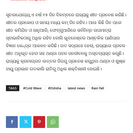
ସୂଚନାଯୋଗ୍ୟ,ଏ ବର୍ଷ ୧୫ ଦିନ ବିଳମ୍ବରେ ରାଜ୍ୟକୁ ଶୀତ ପ୍ରବେଶ କରିଛି।
ଶୀତର ପ୍ରକୋପ ଓ ସମୟ ମଧ୍ୟ କମ୍ ଦିନ ରହିବ। ଆଉ କିଛି ଦିନ ପରେ
ଶୀତ କମିଯିବ ଓ ଜାନୁଆରି, ଫେବ୍ରୁଆରିରେ ସର୍ବନିମ୍ନ ତାପମାତ୍ରା
ସ୍ବାଭାବିକଠାରୁ ଅଧିକ ରହିବ ବୋଲି ଭୁବନେଶ୍ବର ଆଞ୍ଚଳିକ ପାଣିପାଗ
ବିଜ୍ଞାନ କେନ୍ଦ୍ର ଆକଳନ କରିଛି। ଗତ ସପ୍ତାହେ ହେଲା, ରାଜ୍ୟରେ ପ୍ରବଳ
ଶୀତ ଅନୁଭୂତ ହେବା ସହ ଥଣ୍ଡା ପବନ ଜନଜୀବନକୁ ଅସ୍ତବ୍ୟସ୍ତ କରୁଛି।
ରାଜ୍ୟକୁ କ୍ରମାଗ୍ରତ ଉତ୍ତର ଦିଗରୁ ପ୍ରବେଶ କରୁଥିବା ଥଣ୍ଡା ଓ ଶୁଷ୍କ
ବାୟୁ ପ୍ରଭାବ ଗତକାଲି ରାତିରୁ ଅଧିକ ଶକ୍ତିଶାଳୀ ହୋଇଛି।
TAGS
#Cold Wave
#Odisha
latest news
Rain fall