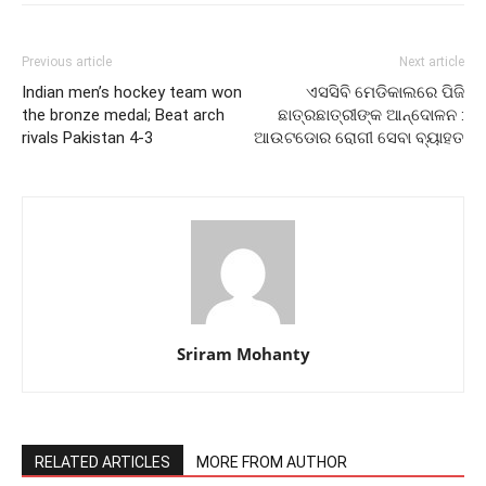
Previous article
Next article
Indian men’s hockey team won
ଏସସିବି ମେଡିକାଲରେ ପିଜି
the bronze medal; Beat arch
ଛାତ୍ରଛାତ୍ରୀଙ୍କ ଆନ୍ଦୋଳନ :
rivals Pakistan 4-3
ଆଉଟଡୋର ରୋଗୀ ସେବା ବ୍ୟାହତ
Sriram Mohanty
RELATED ARTICLES
MORE FROM AUTHOR