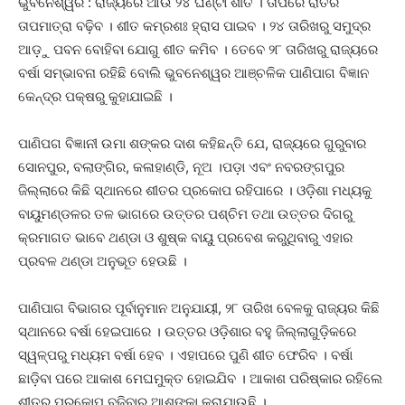
ଭୁବନେଶ୍ୱର : ରାଜ୍ୟରେ ଆଉ ୨୪ ଘଣ୍ଟା ଶୀତ । ତାପରେ ରାତିର
ତାପମାତ୍ରା ବଢ଼ିବ । ଶୀତ କମ୍ରଶଃ ହ୍ରାସ ପାଇବ । ୨୪ ତାରିଖରୁ ସମୁଦ୍ର
ଆଡ଼ୁ ପବନ ବୋହିବା ଯୋଗୁ ଶୀତ କମିବ । ତେବେ ୨୮ ତାରିଖରୁ ରାଜ୍ୟରେ
ବର୍ଷା ସମ୍ଭାବନା ରହିଛି ବୋଲି ଭୁବନେଶ୍ୱର ଆଞ୍ଚଳିକ ପାଣିପାଗ ବିଜ୍ଞାନ
କେନ୍ଦ୍ର ପକ୍ଷରୁ କୁହାଯାଇଛି ।
ପାଣିପଗ ବିଜ୍ଞାନୀ ଉମା ଶଙ୍କର ଦାଶ କହିଛନ୍ତି ଯେ, ରାଜ୍ୟରେ ଗୁରୁବାର
ସୋନପୁର, ବଲାଙ୍ଗିର, କଳାହାଣ୍ଡି, ନୂଅ ।ପଡ଼ା ଏବଂ ନବରଙ୍ଗପୁର
ଜିଲ୍ଲାରେ କିଛି ସ୍ଥାନରେ ଶୀତର ପ୍ରକୋପ ରହିପାରେ । ଓଡ଼ିଶା ମଧ୍ୟକୁ
ବାୟୁମଣ୍ଡଳର ତଳ ଭାଗରେ ଉତ୍ତର ପଶ୍ଚିମ ତଥା ଉତ୍ତର ଦିଗରୁ
କ୍ରମାଗତ ଭାବେ ଥଣ୍ଡା ଓ ଶୁଷ୍କ ବାୟୁ ପ୍ରବେଶ କରୁଥିବାରୁ ଏହାର
ପ୍ରବଳ ଥଣ୍ଡା ଅନୁଭୂତ ହେଉଛି ।
ପାଣିପାଗ ବିଭାଗର ପୂର୍ବାନୁମାନ ଅନୁଯାୟୀ, ୨୮ ତାରିଖ ବେଳକୁ ରାଜ୍ୟର କିଛି
ସ୍ଥାନରେ ବର୍ଷା ହେଇପାରେ । ଉତ୍ତର ଓଡ଼ିଶାର ବହୁ ଜିଲ୍ଲାଗୁଡ଼ିକରେ
ସ୍ୱଳ୍ପରୁ ମଧ୍ୟମ ବର୍ଷା ହେବ । ଏହାପରେ ପୁଣି ଶୀତ ଫେରିବ । ବର୍ଷା
ଛାଡ଼ିବା ପରେ ଆକାଶ ମେଘମୁକ୍ତ ହୋଇଯିବ । ଆକାଶ ପରିଷ୍କାର ରହିଲେ
ଶୀତର ପ୍ରକୋପ ବଢ଼ିବାର ଆଶଙ୍କା କରାଯାଉଛି ।