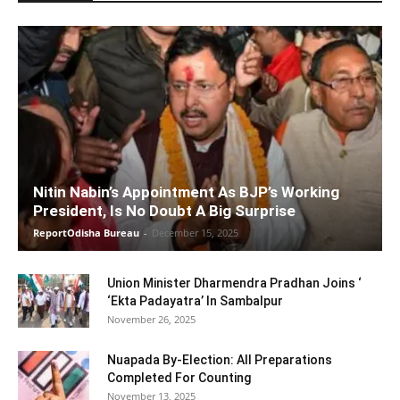
Nitin Nabin’s Appointment As BJP’s Working
President, Is No Doubt A Big Surprise
ReportOdisha Bureau
-
December 15, 2025
Union Minister Dharmendra Pradhan Joins ‘
‘Ekta Padayatra’ In Sambalpur
November 26, 2025
Nuapada By-Election: All Preparations
Completed For Counting
November 13, 2025