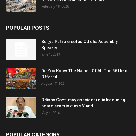
February 18, 2026
POPULAR POSTS
Surjya Patro elected Odisha Assembly
Speaker
June 1, 2019
Do You Know The Names Of All The 56 Items
Offered...
August 17, 2021
Odisha Govt. may consider re-introducing
board exam in class V and...
May 4, 2016
POPULAR CATEGORY