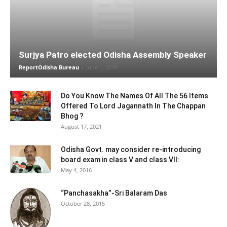
Surjya Patro elected Odisha Assembly Speaker
ReportOdisha Bureau
-
June 1, 2019
Do You Know The Names Of All The 56 Items
Offered To Lord Jagannath In The Chappan
Bhog ?
August 17, 2021
Odisha Govt. may consider re-introducing
board exam in class V and class VII:
May 4, 2016
“Panchasakha”-Sri Balaram Das
October 28, 2015