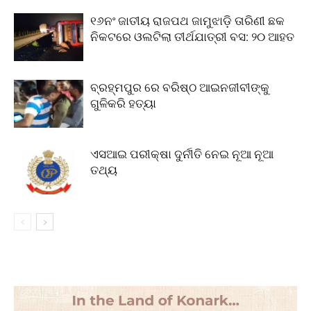
୧୬ନଂ ଜାତୀୟ ରାଜପଥ ଜାମୁଝାଡ଼ି ତାରିଣୀ ଛକ
ନିକଟରେ ଓଲଟିଲା ତୀର୍ଥଯାତ୍ରୀ ବସ: ୨୦ ଆହତ
ବ୍ରହ୍ମପୁର ରେ ବରିଷ୍ଠ ଆଇନଜୀବୀଙ୍କୁ
ଗୁଳିକରି ହତ୍ୟା
ଏସଆଇ ପରୀକ୍ଷା ଦୁର୍ନୀତି ନେଇ ନୂଆ ନୂଆ
ତଥ୍ୟ