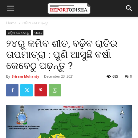
Home
ଓଡ଼ିଆ ରେ ପଢନ୍ତୁ
ଓଡ଼ିଆ ରେ ପଢନ୍ତୁ
ରାଜ୍ୟ
୨୪ରୁ କମିବ ଶୀତ, ବଢ଼ିବ ରାତିର
ତାପମାତ୍ରା : ପୁଣି ଆସୁଛି ବର୍ଷା
କେବେଠୁ ପଢ଼ନ୍ତୁ ?
By
Sriram Mohanty
-
December 23, 2021
685
0