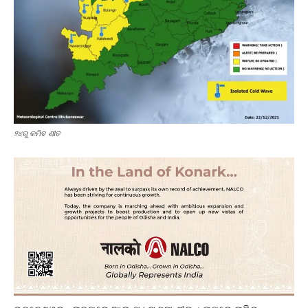
୨୪ରୁ କମିବ ଶୀତ