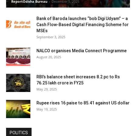
ReportOdisha Bureau
-
December 5, 2025
Bank of Baroda launches “bob Digi Udyam” – a
Cash Flow-Based Digital Financing Scheme for
MSEs
September 3, 2025
NALCO organises Media Connect Programme
August 20, 2025
RBI’s balance sheet increases 8.2 pc to Rs
76.25 lakh crore in FY25
May 29, 2025
Rupee rises 16 paise to 85.41 against US dollar
May 19, 2025
POLITICS