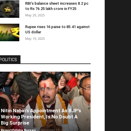
RBI’s balance sheet increases 8.2 pc
to Rs 76.25 lakh crore in FY25
May 29, 2025
Rupee rises 16 paise to 85.41 against
US dollar
May 19, 2025
POLITICS
Nitin Nabin’s Appointment As BJP’s
Working President, Is No Doubt A
Big Surprise
ReportOdisha Bureau
-
December 15, 2025