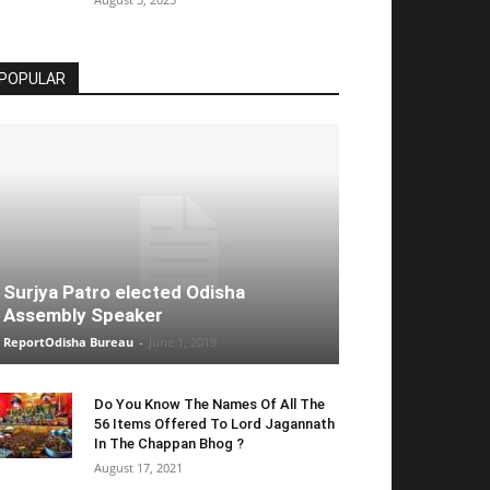
POPULAR
Surjya Patro elected Odisha
Assembly Speaker
ReportOdisha Bureau
-
June 1, 2019
Do You Know The Names Of All The
56 Items Offered To Lord Jagannath
In The Chappan Bhog ?
August 17, 2021