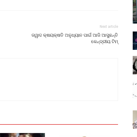
Next article
ଜୱାଦ କ୍ଷୟକ୍ଷତି ଅନୁଧ୍ୟାନ ପାଇଁ ଆଜି ଆସୁଛନ୍ତି
କେନ୍ଦ୍ରୀୟ ଟିମ୍