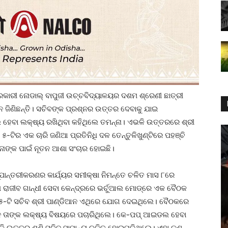
ରକାରୀ ନୋଡାଲ୍‌ ବାପୁଜୀ ଉଚ୍ଚବିଦ୍ୟାଳୟର ଦଶମ ଶ୍ରେଣୀ ଛାତ୍ରୀ
ମନ ଜିଣିଛନ୍ତି। ସଚିବଙ୍କ ପ୍ରଶ୍ନର ଉତ୍ତର ଦେବାକୁ ଯାଇ
େବା ଲକ୍ଷ୍ୟ ରଖିଥିବା କହିଥିଲେ ତମନ୍ନା। ଏଭଳି ଉତ୍ତରରେ ଶ୍ରୀ
-ଟିର ଏକ ଚାରି ଜଣିଆ ପ୍ରତିନିଧି ଦଳ ତେନ୍ତୁଳିଖୁଣ୍ଟିରେ ପହଞ୍ଚି
ନାଙ୍କ ପାଇଁ ନୂତନ ଆଶା ସଂଚାର ହୋଇଛି।
ପାନ୍ତରୀକରଣର କାର୍ଯ୍ୟର ସମୀକ୍ଷା ନିମନ୍ତେ ଚଳିତ ମାସ ୮ରେ
ଥ ରାଜୀବ ଗାନ୍ଧୀ ସେବା କେନ୍ଦ୍ରରେ ଭର୍ଚୁଆଲ ମୋଡ‌୍‌ରେ ଏକ ବୈଠକ
 ୫-ଟି ସଚିବ ଶ୍ରୀ ପାଣ୍ଡିଆନ ଏଥିରେ ଯୋଗ ଦେଇଥିଲେ। ବୈଠକରେ
ିଆନ ତାଙ୍କ ଲକ୍ଷ୍ୟ ବିଷୟରେ ପଚାରିଥିଲେ। କେ-ପପ୍‌ ଆଇଡଲ ହେବା
ି ଉତ୍ତର ଶୁଣି ସଚିବ ସାମାନ୍ୟ ଚକିତ ହୋଇପଡ଼ିଥିଲେ। ଏହା କଣ