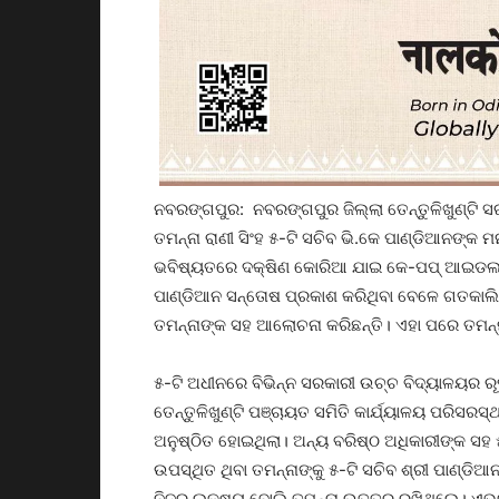
ନବରଙ୍ଗପୁର: ନବରଙ୍ଗପୁର ଜିଲ୍ଲା ତେନ୍ତୁଳିଖୁଣ୍ଟି ସ
ତମନ୍ନା ରାଣୀ ସିଂହ ୫-ଟି ସଚିବ ଭି.କେ ପାଣ୍ଡିଆନଙ୍କ 
ଭବିଷ୍ୟତରେ ଦକ୍ଷିଣ କୋରିଆ ଯାଇ କେ-ପପ୍‌ ଆଇଡଲ ହ
ପାଣ୍ଡିଆନ ସନ୍ତୋଷ ପ୍ରକାଶ କରିଥିବା ବେଳେ ଗତକାଲି ୫
ତମନ୍ନାଙ୍କ ସହ ଆଲୋଚନା କରିଛନ୍ତି। ଏହା ପରେ ତମନ୍
୫-ଟି ଅଧୀନରେ ବିଭିନ୍ନ ସରକାରୀ ଉଚ୍ଚ ବିଦ୍ୟାଳୟର ରୂ
ତେନ୍ତୁଳିଖୁଣ୍ଟି ପଞ୍ଚାୟତ ସମିତି କାର୍ଯ୍ୟାଳୟ ପରିସରସ୍
ଅନୁଷ୍ଠିତ ହୋଇଥିଲା। ଅନ୍ୟ ବରିଷ୍ଠ ଅଧିକାରୀଙ୍କ ସହ
ଉପସ୍ଥିତ ଥିବା ତମନ୍ନାଙ୍କୁ ୫-ଟି ସଚିବ ଶ୍ରୀ ପାଣ୍ଡ
ନିଜର ଲକ୍ଷ୍ୟ ବୋଲି ତମନ୍ନା ଉତ୍ତର ରଖିଥିଲେ। ଏଭଳ