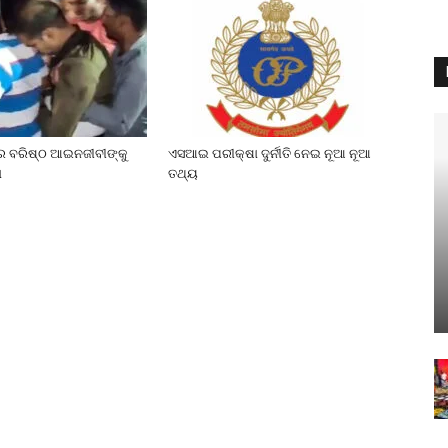
େ ବରିଷ୍ଠ ଆଇନଜୀବୀଙ୍କୁ
ଏସଆଇ ପରୀକ୍ଷା ଦୁର୍ନୀତି ନେଇ ନୂଆ ନୂଆ
ା
ତଥ୍ୟ