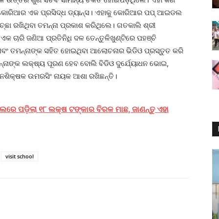
ଣ କୋରିଆର ଏକ ପ୍ରସିଦ୍ଧ ଡ୍ୟାନ୍‌ସ। ଏହାକୁ କୋରିଆର ପପ୍‌ ଆଇଡଲ
୍ଛା ରଖିଥିବା ତମନ୍ନା ପ୍ରକାଶ କରିଥିଲେ। ଗତକାଲି ଶ୍ରୀ
କ ଚାରି ଜଣିଆ ପ୍ରତିନିଧି ଦଳ ତେନ୍ତୁଳିଖୁଣ୍ଟିରେ ପହଞ୍ଚି
ବଂ ତମନ୍ନାଙ୍କ ସହିତ ହୋଇଥିବା ଆଲୋଚନାର ଭିଡିଓ ପ୍ରସ୍ତୁତ କରି
୍ନାଙ୍କ ଲକ୍ଷ୍ୟ ପୂରଣ ହେବ ବୋଲି ବିଡିଓ ଦୁର୍ଯ୍ୟୋଧନ ଭୋଇ,
ନଶିକ୍ଷକ ଉମରସିଂ ନାୟକ ଆଶା ରଖିଛନ୍ତି।
ଲରେ ପଡ଼ିଲା ୧୮ ଲକ୍ଷ ଟଙ୍କାର ବିରଳ ମାଛ, ଜାଣନ୍ତୁ ଏହା
visit school