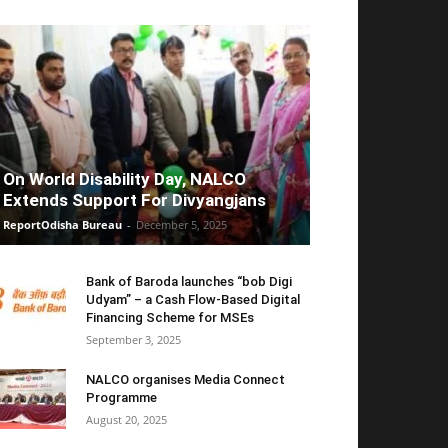
On World Disability Day, NALCO
Extends Support For Divyangjans
ReportOdisha Bureau
-
December 5, 2025
Bank of Baroda launches “bob Digi
Udyam” – a Cash Flow-Based Digital
Financing Scheme for MSEs
September 3, 2025
NALCO organises Media Connect
Programme
August 20, 2025