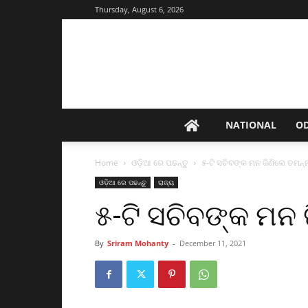
Thursday, August 6, 2026
NATIONAL
O
Home
ଓଡ଼ିଆ ରେ ପଢନ୍ତୁ
୫-ଟି ସଚିବଙ୍କ ମନ ଜିଣିଲେ ତମନ୍ନ
ଓଡ଼ିଆ ରେ ପଢନ୍ତୁ
ରାଜ୍ୟ
୫-ଟି ସଚିବଙ୍କ ମନ 
By
Sriram Mohanty
-
December 11, 2021