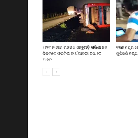
୧୬ନଂ ଜାତୀୟ ରାଜପଥ ଜାମୁଝାଡ଼ି ତାରିଣୀ ଛକ
ବ୍ରହ୍ମପୁର ର
ନିକଟରେ ଓଲଟିଲା ତୀର୍ଥଯାତ୍ରୀ ବସ: ୨୦
ଗୁଳିକରି ହତ୍ୟ
ଆହତ