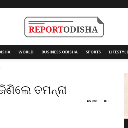
DISHA
WORLD
BUSINESS ODISHA
SPORTS
LIFESTYL
Report
ା
ଜିଣିଲେ ତମନ୍ନା
Odisha
801
0