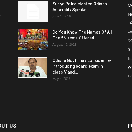
Surjya Patro elected Odisha
O
Assembly Speaker
N
al
June 1, 2019
ଓଡ
ରା
Do You Know The Names Of All
The 56 Items Offered...
ଦ
August 17, 2021
S
B
Odisha Govt. may consider re-
introducing board exam in
W
class V and...
Po
May 4, 2016
OUT US
F