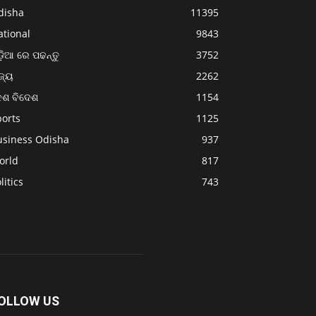
disha
11395
ational
9843
଼ିଆ ରେ ପଢନ୍ତୁ
3752
ଜ୍ୟ
2262
େଶ ବିଦେଶ
1154
ports
1125
usiness Odisha
937
orld
817
litics
743
OLLOW US