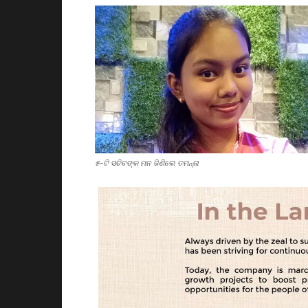
୫-ଟି ସଚିବଙ୍କ ମନ ଜିଣିଲେ ତମନ୍ନା