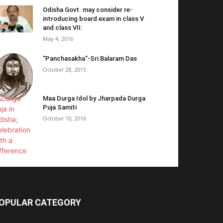
Odisha Govt. may consider re-
introducing board exam in class V
and class VII:
May 4, 2016
“Panchasakha”-Sri Balaram Das
October 28, 2015
Maa Durga Idol by Jharpada Durga
Puja Samiti
October 10, 2016
OPULAR CATEGORY