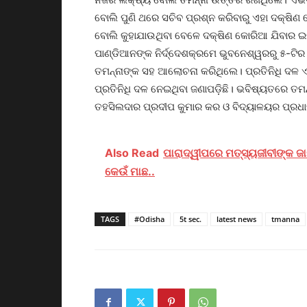
ବୋଲି ପୁଣି ଥରେ ସଚିବ ପ୍ରଶ୍ନ କରିବାରୁ ଏହା ଦକ୍ଷି
ବୋଲି କୁହାଯାଉଥିବା ବେଳେ ଦକ୍ଷିଣ କୋରିଆ ଯିବାର ଇଚ
ପାଣ୍ଡିଆନଙ୍କ ନିର୍ଦ୍ଦେଶକ୍ରମେ ଭୁବନେଶ୍ୱରରୁ ୫-ଟିର ଏ
ତମନ୍ନାଙ୍କ ସହ ଆଲୋଚନା କରିଥିଲେ। ପ୍ରତିନିଧି ଦଳ ଏ
ପ୍ରତିନିଧି ଦଳ ନେଇଥିବା ଜଣାପଡ଼ିଛି। ଭବିଷ୍ୟତରେ ତମନ
ତହସିଲଦାର ପ୍ରଦୀପ କୁମାର କର ଓ ବିଦ୍ୟାଳୟର ପ୍ରଧା
Also Read
ପାରାଦ୍ୱୀପରେ ମତ୍ସ୍ୟଜୀବୀଙ୍କ ଜା
କେଉଁ ମାଛ..
TAGS
#Odisha
5t sec.
latest news
tmanna