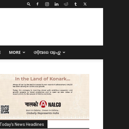
E
MORE
ଓଡ଼ିଆରେ ପଢ଼ନ୍ତୁ
Today's News Headlines