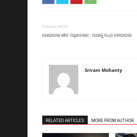
Previous article
ଧୋଇଗଲା ଶୀତ ଅଧିବେଶନ : ଅଧାରୁ ବନ୍ଦ ହୋଇଗଲା
Sriram Mohanty
RELATED ARTICLES
MORE FROM AUTHOR