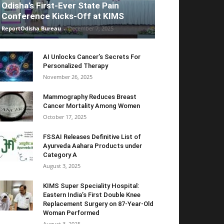
Odisha’s First-Ever State Pain
Conference Kicks-Off at KIMS
ReportOdisha Bureau
-
December 7, 2025
AI Unlocks Cancer’s Secrets For
Personalized Therapy
November 26, 2025
Mammography Reduces Breast
Cancer Mortality Among Women
October 17, 2025
FSSAI Releases Definitive List of
Ayurveda Aahara Products under
Category A
August 3, 2025
KIMS Super Speciality Hospital:
Eastern India’s First Double Knee
Replacement Surgery on 87-Year-Old
Woman Performed
August 3, 2025