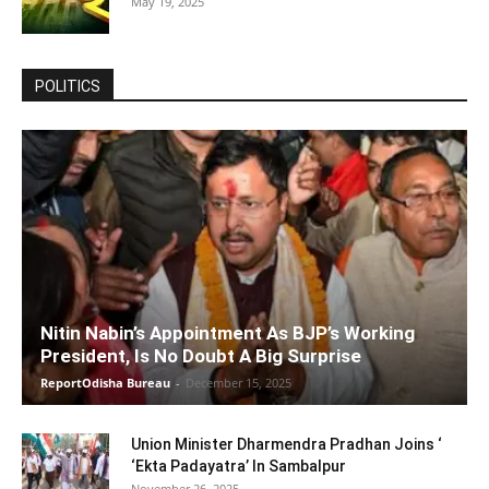
May 19, 2025
POLITICS
Nitin Nabin’s Appointment As BJP’s Working
President, Is No Doubt A Big Surprise
ReportOdisha Bureau
-
December 15, 2025
Union Minister Dharmendra Pradhan Joins ‘
‘Ekta Padayatra’ In Sambalpur
November 26, 2025