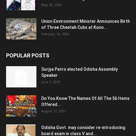
May 30, 2026
Union Environment Minister Announces Birth
of Three Cheetah Cubs at Kuno...
February 18, 2026
POPULAR POSTS
Surjya Patro elected Odisha Assembly
Speaker
June 1, 2019
Do You Know The Names Of All The 56 Items
Offered...
August 17, 2021
Odisha Govt. may consider re-introducing
board exam in class V and...