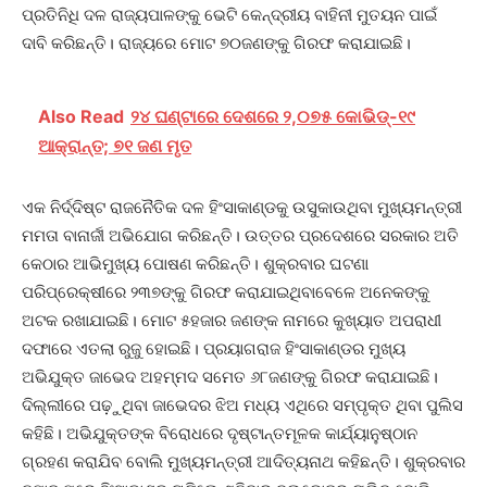
ପ୍ରତିନିଧି ଦଳ ରାଜ୍ୟପାଳଙ୍କୁ ଭେଟି କେନ୍ଦ୍ରୀୟ ବାହିନୀ ମୁତୟନ ପାଇଁ
ଦାବି କରିଛନ୍ତି। ରାଜ୍ୟରେ ମୋଟ ୭୦ଜଣଙ୍କୁ ଗିରଫ କରାଯାଇଛି।
Also Read
୨୪ ଘଣ୍ଟାରେ ଦେଶରେ ୨,୦୭୫ କୋଭିଡ୍‌-୧୯
ଆକ୍ରାନ୍ତ; ୭୧ ଜଣ ମୃତ
ଏକ ନିର୍ଦ୍ଦିଷ୍ଟ ରାଜନୈତିକ ଦଳ ହିଂସାକାଣ୍ଡକୁ ଉସୁକାଉଥିବା ମୁଖ୍ୟମନ୍ତ୍ରୀ
ମମତା ବାନାର୍ଜୀ ଅଭିଯୋଗ କରିଛନ୍ତି। ଉତ୍ତର ପ୍ରଦେଶରେ ସରକାର ଅତି
କେଠାର ଆଭିମୁଖ୍ୟ ପୋଷଣ କରିଛନ୍ତି। ଶୁକ୍ରବାର ଘଟଣା
ପରିପ୍ରେକ୍ଷୀରେ ୨୩୭ଙ୍କୁ ଗିରଫ କରାଯାଇଥିବାବେଳେ ଅନେକଙ୍କୁ
ଅଟକ ରଖାଯାଇଛି। ମୋଟ ୫ହଜାର ଜଣଙ୍କ ନାମରେ କୁଖ୍ୟାତ ଅପରାଧୀ
ଦଫାରେ ଏତଲା ରୁଜୁ ହୋଇଛି। ପ୍ରୟାଗରାଜ ହିଂସାକାଣ୍ଡର ମୁଖ୍ୟ
ଅଭିଯୁକ୍ତ ଜାଭେଦ ଅହମ୍ମଦ ସମେତ ୬୮ଜଣଙ୍କୁ ଗିରଫ କରାଯାଇଛି।
ଦିଲ୍ଲୀରେ ପଢ଼ୁଥିବା ଜାଭେଦର ଝିଅ ମଧ୍ୟ ଏଥିରେ ସମ୍ପୃକ୍ତ ଥିବା ପୁଲିସ
କହିଛି। ଅଭିଯୁକ୍ତଙ୍କ ବିରୋଧରେ ଦୃଷ୍ଟାନ୍ତମୂଳକ କାର୍ଯ୍ୟାନୁଷ୍ଠାନ
ଗ୍ରହଣ କରାଯିବ ବୋଲି ମୁଖ୍ୟମନ୍ତ୍ରୀ ଆଦିତ୍ୟନାଥ କହିଛନ୍ତି। ଶୁକ୍ରବାର