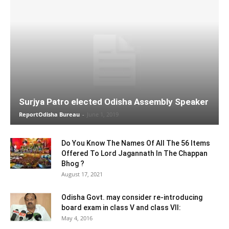
Surjya Patro elected Odisha Assembly Speaker
ReportOdisha Bureau
-
June 1, 2019
Do You Know The Names Of All The 56 Items
Offered To Lord Jagannath In The Chappan
Bhog ?
August 17, 2021
Odisha Govt. may consider re-introducing
board exam in class V and class VII:
May 4, 2016