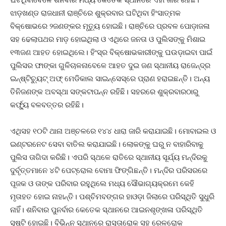
ଝାଡ଼ଖଣ୍ଡ ରାଜଧାନୀ ରାଞ୍ଚିରେ ଶୁକ୍ରବାର ଘଟିଥିବା ହିଂସାତ୍ମକ
ବିକ୍ଷୋଭରେ ୨ଜଣଙ୍କର ମୃତ୍ୟୁ ହୋଇଛି। ରାଞ୍ଚିରେ ପ୍ରବଳ ପୋଡ଼ାଜଳା
ସହ ଢେଲାପଥର ମାଡ଼ ହୋଇଥିଲା ଓ ଏଥିରେ ଜନତା ଓ ପୁଲିସଙ୍କୁ ମିଶାଇ
୧୩ଜଣ ଆହତ ହୋଇଥିଲେ। ହିଂସ୍ର ବିକ୍ଷୋଭକାରୀଙ୍କୁ ଘଉଡ଼ାଇବା ପାଇଁ
ପୁଲିସର ଫାଙ୍କା ଗୁଳିଚାଳନାବେଳେ ଆହତ ଦୁଇ ଜଣ ସ୍ଥାନୀୟ ରାଜେନ୍ଦ୍ର
ଇନ୍‌ଷ୍ଟିଚ୍ୟୁଟ୍‌ ଅଫ୍‌ ମେଡିକାଲ ସାଇନ୍ସେସ୍‌ରେ ପ୍ରାଣ ହରାଇଛନ୍ତି। ଅନ୍ୟ
ତିନିଜଣଙ୍କ ଅବସ୍ଥା ସଙ୍କଟାପନ୍ନ ରହିଛି। ସହରରେ ଶୁକ୍ରବାରଠାରୁ
କର୍ଫ୍ୟୁ ବଳବତ୍ତର ରହିଛି।
ଏଥିସହ ୧୦ଟି ଥାନା ଅଞ୍ଚଳରେ ୧୪୪ ଧାରା ଜାରି କରାଯାଇଛି। ମୋବାଇଲ ଓ
ଇଣ୍ଟରନେଟ ସେବା ବାତିଲ କରାଯାଇଛି। ଲୋକଙ୍କୁ ଘରୁ ନ ବାହାରିବାକୁ
ପୁଲିସ ତାଗିଦା କରିଛି। ଏପରି ସ୍ଥଳେ ରାତିରେ ସ୍ଥାନୀୟ ସୂର୍ଯ୍ୟ ମନ୍ଦିରକୁ
ଦୁର୍ବୃତ୍ତମାନେ ୪ଟି ପେଟ୍ରୋଲ ବୋମା ଫିଙ୍ଗିଛନ୍ତି। ମନ୍ଦିର ପରିସରରେ
ପୂଜକ ଓ ତାଙ୍କ ପରିବାର ରହୁଥିଲେ ମଧ୍ୟ ସୌଭାଗ୍ୟକ୍ରମେ କେହି
ମୃତାହତ ହୋଇ ନାହାନ୍ତି। ପଶ୍ଚିମବଙ୍ଗର ହାଓଡ଼ା ଜିଲାରେ ପରିସ୍ଥିତି ସୁଧୁରି
ନାହିଁ। ଶନିବାର ପୁନର୍ବାର କେତେକ ସ୍ଥାନରେ ଆଇନଶୃଙ୍ଖଳା ପରିସ୍ଥିତି
ସୃଷ୍ଟି ହୋଇଛି। ବିଭିନ୍ନ ସ୍ଥାନରେ ରାସ୍ତାରୋକ ସହ ରେଳରୋକ