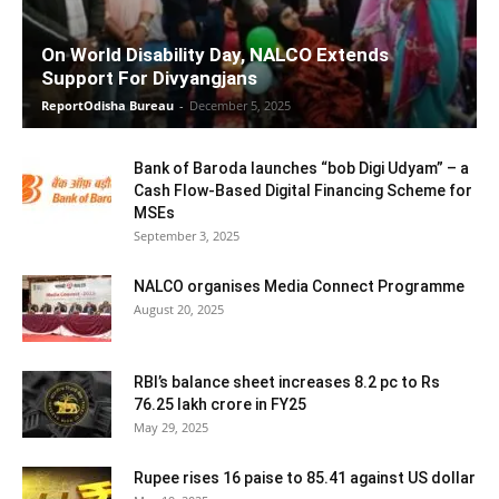
On World Disability Day, NALCO Extends
Support For Divyangjans
ReportOdisha Bureau
-
December 5, 2025
Bank of Baroda launches “bob Digi Udyam” – a
Cash Flow-Based Digital Financing Scheme for
MSEs
September 3, 2025
NALCO organises Media Connect Programme
August 20, 2025
RBI’s balance sheet increases 8.2 pc to Rs
76.25 lakh crore in FY25
May 29, 2025
Rupee rises 16 paise to 85.41 against US dollar