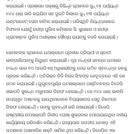
କରାଯାଇଛି। ପ୍ରଶାସନ ପକ୍ଷରୁ ବିଭିନ୍ନ ସ୍ଥାନରେ ଜୁନ୍‌ ୧୫ ପର୍ଯ୍ୟନ୍ତ
୧୪୪ ଧାରା ଜାରି କରାଯିବା ସହ ଦୁଇଟି ଜିଲାରେ ଜୁନ୍‌ ୧୩ ପର୍ଯ୍ୟନ୍ତ
ଇଣ୍ଟରନେଟ୍‌ ସେବା ବାତିଲ କରାଯାଇଛି। ପରିସ୍ଥିତି ନିୟନ୍ତ୍ରଣରେ
ବିଫଳତା ଯୋଗୁଁ ହାଓଡ଼ା ପୁଲିସ କମିସନର ସି. ସୁଧାକର ଓ ହାଓଡ଼ା
ଗ୍ରାମାଞ୍ଚଳ ପୁଲିସ ଅଧୀକ୍ଷକ ସୌମ୍ୟ ରାୟଙ୍କୁ ବଦଳି କରାଯାଇଛି।
ସେମାନଙ୍କ ସ୍ଥାନରେ ଯଥାକ୍ରମେ ପ୍ରବୀଣ ତ୍ରିପାଠୀ ଓ ସ୍ବାତୀ
ଭାଙ୍ଗାଲିଆଙ୍କୁ ନିଯୁକ୍ତ କରାଯାଇଛି। ଗୃହ ମନ୍ତ୍ରୀ ସମଗ୍ର ଘଟଣାର
ତଦନ୍ତ ଭାର ୧୦ ଆଇପିଏସ୍‌ ଅଧିକାରୀଙ୍କୁ ନେଇ ଗଠିତ ସ୍ବତନ୍ତ୍ର ଦଳକୁ
ପ୍ରଦାନ କରିଛନ୍ତି। ଅତିରିକ୍ତ ଡିଜି ନିରଜ ସିଂହଙ୍କ ନେତୃତ୍ବରେ ଏହି ଦଳ
ଗଠନ କରାଯାଇଛି। ଗୁରୁତ୍ବପୂର୍ଣ୍ଣ ଘଟଣାକ୍ରମେ ପଶ୍ଚିମବଙ୍ଗ ବିଜେପି
ସଭାପତି ସୁକାନ୍ତ ମଜୁମଦାର ଗିରଫ ହୋଇଛନ୍ତି। ସେ ୧୪୪ ଧାରା ଭାଙ୍ଗି
ଉପଦ୍ରୁତ ଅଞ୍ଚଳକୁ ଯାଉଥିବାବେଳେ ବିଦ୍ୟାସାଗର ସେତୁ ନିକଟରେ
ଗିରଫ ହୋଇଛନ୍ତି। ତାଙ୍କୁ ଗୃହବନ୍ଦୀ କରି ରଖାଯାଇଛି। ବିଜେପି
ରାଷ୍ଟ୍ରୀୟ ଉପସଭାପତି ଦିଲୀପ ଘୋଷ ଶୁକ୍ରବାର ପୋଡ଼ାଯାଇଥିବା ଦଳୀୟ
କାର୍ଯ୍ୟାଳୟ ପରିଦର୍ଶନ କରିଛନ୍ତି। ରାଜ୍ୟପାଳ ଜଗଦୀପ ଧନଖଡ଼ ଏହି
ଘଟଣାରେ ଅସାମାଜିକ ଶକ୍ତି ସାମିଲ ଥିବା କହିଛନ୍ତି। ବିଜେପିର ଏକ