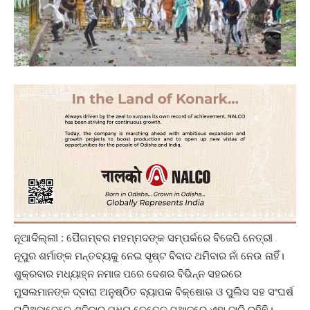
ନୂଆଦିଲ୍ଲୀ : ପୈଗମ୍ବର ମହମ୍ମଦଙ୍କ ସମ୍ପର୍କରେ ବିଜେପି ନେତ୍ରୀ
ନୂପୁର ଶର୍ମାଙ୍କ ମନ୍ତବ୍ୟକୁ ନେଇ ସୃଷ୍ଟ ବିବାଦ ଥମିବାର ନାଁ ନେଉ ନାହିଁ।
ଶୁକ୍ରବାର ମଧ୍ୟାହ୍ନ ନମାଜ ପରେ ଦେଶର ବିଭିନ୍ନ ସହରରେ
ମୁସଲମାନଙ୍କ ଦ୍ବାରା ଅନୁଷ୍ଠିତ ବ୍ୟାପକ ବିକ୍ଷୋଭ ଓ ପୁଲିସ ସହ ସଂଘର୍ଷ
ଘଟିଥିବାବେଳେ ଶନିବାର ମଧ୍ୟ କେତେକ ସ୍ଥାନରେ ଏହା ଜାରି ରହିଛି।