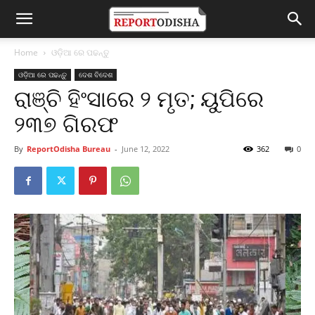
Home
ଓଡ଼ିଆ ରେ ପଢନ୍ତୁ
ଓଡ଼ିଆ ରେ ପଢନ୍ତୁ
ଦେଶ ବିଦେଶ
ରାଞ୍ଚି ହିଂସାରେ ୨ ମୃତ; ୟୁପିରେ
୨୩୭ ଗିରଫ
By
ReportOdisha Bureau
-
June 12, 2022
362
0