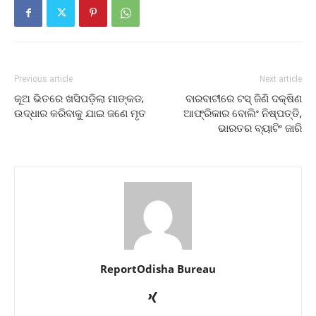
Previous article
Next article
କୂଅ ଭିତରେ ଖସିପଡ଼ିଲା ମାଙ୍କଡ;
ବାରବାଟୀରେ ଟସ୍‌ ଜିଣି ଦକ୍ଷିଣ
ଉଦ୍ଧାର କରିବାକୁ ଯାଇ ଜଣେ ମୃତ
ଆଫ୍ରିକାର ବୋଲିଂ ନିଷ୍ପତ୍ତି,
ଭାରତର ବ୍ୟାଟିଂ ଜାରି
ReportOdisha Bureau