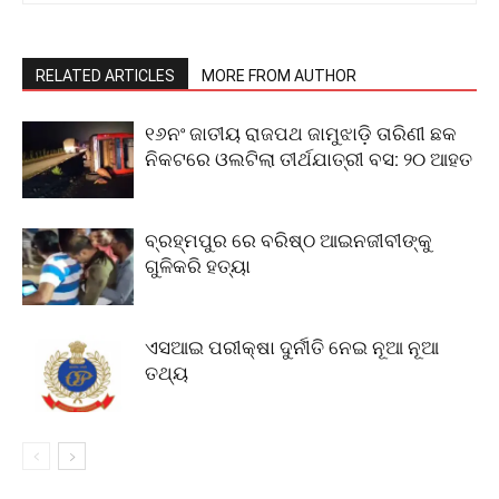
RELATED ARTICLES
MORE FROM AUTHOR
୧୬ନଂ ଜାତୀୟ ରାଜପଥ ଜାମୁଝାଡ଼ି ତାରିଣୀ ଛକ
ନିକଟରେ ଓଲଟିଲା ତୀର୍ଥଯାତ୍ରୀ ବସ: ୨୦ ଆହତ
ବ୍ରହ୍ମପୁର ରେ ବରିଷ୍ଠ ଆଇନଜୀବୀଙ୍କୁ
ଗୁଳିକରି ହତ୍ୟା
ଏସଆଇ ପରୀକ୍ଷା ଦୁର୍ନୀତି ନେଇ ନୂଆ ନୂଆ
ତଥ୍ୟ