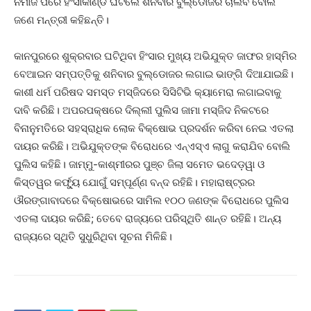
ନମାଜ ପରେ ହିଂସାକାଣ୍ଡ ଘଟିଲେ ଶନିବାର ବୁଲ୍‌ଡୋଜର ଚାଲିବ ବୋଲି
ଜଣେ ମନ୍ତ୍ରୀ କହିଛନ୍ତି।
କାନପୁରରେ ଶୁକ୍ରବାର ଘଟିଥିବା ହିଂସାର ମୁଖ୍ୟ ଅଭିଯୁକ୍ତ ଜାଫର ହାସ୍‌ମିର
ବେଆଇନ ସମ୍ପତ୍ତିକୁ ଶନିବାର ବୁଲ୍‌ଡୋଜର ଲଗାଇ ଭାଙ୍ଗି ଦିଆଯାଇଛି।
କାଶୀ ଧର୍ମ ପରିଷଦ ସମସ୍ତ ମସ୍‌ଜିଦରେ ସିସିଟିଭି କ୍ୟାମେରା ଲଗାଇବାକୁ
ଦାବି କରିଛି। ଅପରପକ୍ଷରେ ଦିଲ୍ଲୀ ପୁଲିସ ଜାମା ମସ୍‌ଜିଦ ନିକଟରେ
ବିନାନୁମତିରେ ସହସ୍ରାଧିକ ଲୋକ ବିକ୍ଷୋଭ ପ୍ରଦର୍ଶନ କରିବା ନେଇ ଏତଲା
ଦାୟର କରିଛି। ଅଭିଯୁକ୍ତଙ୍କ ବିରୋଧରେ ଏନ୍‌ଏସ୍‌ଏ ଲାଗୁ କରାଯିବ ବୋଲି
ପୁଲିସ କହିଛି। ଜାମ୍ମୁ-କାଶ୍ମୀରର ପୁଞ୍ଚ ଜିଲା ସମେତ ଭଦେଡ଼ୱା ଓ
କିସ୍ତୱର କର୍ଫ୍ୟୁ ଯୋଗୁଁ ସମ୍ପୂର୍ଣ୍ଣ ବନ୍ଦ ରହିଛି। ମହାରାଷ୍ଟ୍ରର
ଔରଙ୍ଗାବାଦରେ ବିକ୍ଷୋଭରେ ସାମିଲ ୧୦୦ ଜଣଙ୍କ ବିରୋଧରେ ପୁଲିସ
ଏତଲା ଦାୟର କରିଛି; ତେବେ ରାଜ୍ୟରେ ପରିସ୍ଥିତି ଶାନ୍ତ ରହିଛି। ଅନ୍ୟ
ରାଜ୍ୟରେ ସ୍ଥିତି ସୁଧୁରିଥିବା ସୂଚନା ମିଳିଛି।