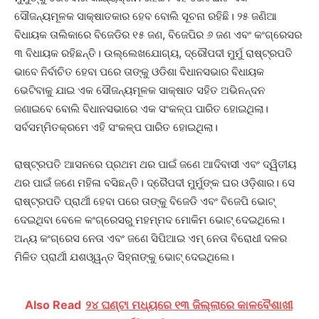
ସୌଜନ୍ୟମୂଳକ ସାକ୍ଷାତକାର ହେବ ବୋଲି ସୂଚନା ରହିଛି। ୨୫ ଜଣିଆ
ବିଧାୟକ ତାଲିକାରେ ବିଜେଡିର ୧୫ ଜଣ, ବିଜେପିର ୬ ଜଣ ଏବଂ କଂଗ୍ରେସର
୩ ବିଧାୟକ ରହିଛନ୍ତି। ଉଲ୍ଲେଖଯୋଗ୍ୟ, ଦ୍ରୌପଦୀ ମୁର୍ମୁ ରାଷ୍ଟ୍ରପତି
ଭାବେ ନିର୍ବାଚିତ ହେବା ପରେ ତାଙ୍କୁ ଓଡିଶା ବିଧାନସଭାର ବିଧାୟକ
ଭେଟିବାକୁ ଯାଇ ଏକ ସୌଜନ୍ୟମୂଳକ ସାକ୍ଷାତ ସହିତ ଅଭିନନ୍ଦନ
ଜଣାଇବେ ବୋଲି ବିଧାନସଭାରେ ଏକ ସଂକଳ୍ପ ପାରିତ ହୋଇଥିଲା।
ସର୍ବସମ୍ମିତକ୍ରମେ ଏହି ସଂକଳ୍ପ ପାରିତ ହୋଇଥିଲା।
ରାଷ୍ଟ୍ରପତି ଆସନରେ ପ୍ରଥମ ଥର ପାଇଁ ଜଣେ ଆଦିବାସୀ ଏବଂ ଦ୍ୱିତୀୟ
ଥର ପାଇଁ ଜଣେ ମହିଳା ବସିଛନ୍ତି। ଦ୍ରୈପଦୀ ମୁର୍ମୁଙ୍କ ଘର ଓଡ଼ିଶାର। ସେ
ରାଷ୍ଟ୍ରପତି ପ୍ରାର୍ଥୀ ହେବା ପରେ ତାଙ୍କୁ ବିଜେଡି ଏବଂ ବିଜେପି ଭୋଟ୍
ଦେଇଥିବା ବେଳେ କଂଗ୍ରେସରୁ ମହମ୍ମଦ ମୋକିମ ଭୋଟ୍ ଦେଇଥିଲେ।
ଅନ୍ୟ କଂଗ୍ରେସ ନେତା ଏବଂ ଜଣେ ସିପିଆଇ ଏମ୍ ନେତା ବିରୋଧୀ ଦଳର
ମିଳିତ ପ୍ରାର୍ଥୀ ଯଶଓ୍ୱନ୍ତ ସିହ୍ନାଙ୍କୁ ଭୋଟ୍ ଦେଇଥିଲେ।
Also Read
୨୪ ଘଣ୍ଟା ମଧ୍ୟରେ ୧୩ ଜିଲ୍ଲାରେ କାଳବୈଶାଖୀ