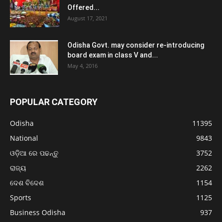
Offered...
August 17, 2021
Odisha Govt. may consider re-introducing
board exam in class V and...
May 4, 2016
POPULAR CATEGORY
Odisha
11395
National
9843
ଓଡ଼ିଆ ରେ ପଢନ୍ତୁ
3752
ରାଜ୍ୟ
2262
ଦେଶ ବିଦେଶ
1154
Sports
1125
Business Odisha
937