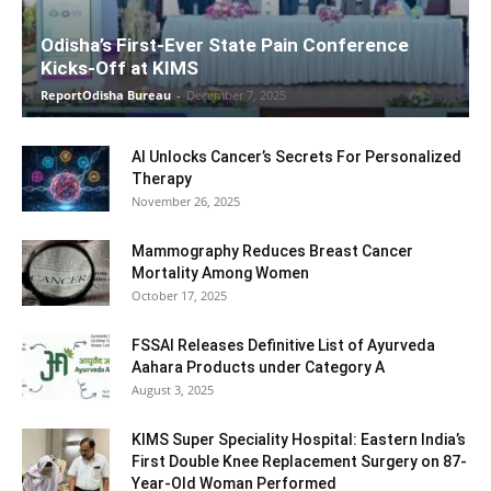
Odisha’s First-Ever State Pain Conference
Kicks-Off at KIMS
ReportOdisha Bureau
-
December 7, 2025
AI Unlocks Cancer’s Secrets For Personalized
Therapy
November 26, 2025
Mammography Reduces Breast Cancer
Mortality Among Women
October 17, 2025
FSSAI Releases Definitive List of Ayurveda
Aahara Products under Category A
August 3, 2025
KIMS Super Speciality Hospital: Eastern India’s
First Double Knee Replacement Surgery on 87-
Year-Old Woman Performed