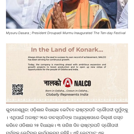
Mysuru Dasara ; President Droupadi Murmu Inaugurated The Ten-day Festival
ଭୁବନେଶ୍ୱର: ଓଡ଼ିଶାର ବିଧାୟକ ଭେଟିବେ ରାଷ୍ଟ୍ରପତି ଦ୍ରୌପଦୀ ମୁର୍ମୁଙ୍କୁ
। ଏଥିପାଇଁ ଅଗଷ୍ଟ ୨ରେ ବାଚସ୍ପତିଙ୍କ ଅଧ୍ୟକ୍ଷତାରେ ଦିଲ୍ଲୀ ଗସ୍ତ
କରିବେ ଓଡିଶାର ୨୫ ବିଧାୟକ। ୩ ତାରିଖ ଦିନ ରାଷ୍ଟ୍ରପତି ଦ୍ରୌପଦୀ
ମୁର୍ମୁଙ୍କୁ ଭେଟିବାର କାର୍ଯ୍ୟକ୍ରମ ରହିଛି। ଏହି ଭେଟଘାଟ ଏକ