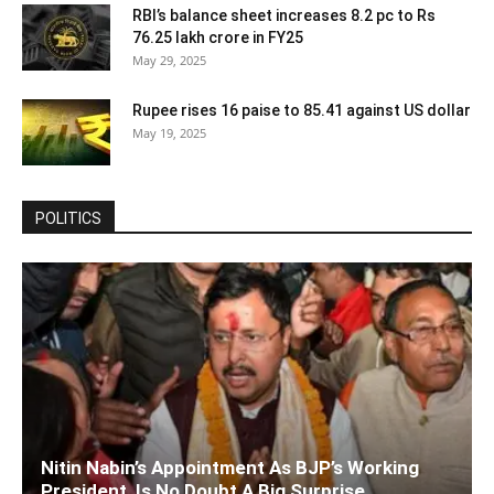
RBI’s balance sheet increases 8.2 pc to Rs
76.25 lakh crore in FY25
May 29, 2025
Rupee rises 16 paise to 85.41 against US dollar
May 19, 2025
POLITICS
Nitin Nabin’s Appointment As BJP’s Working
President, Is No Doubt A Big Surprise