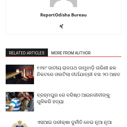
ReportOdisha Bureau
RELATED ARTICLES
MORE FROM AUTHOR
୧୬ନଂ ଜାତୀୟ ରାଜପଥ ଜାମୁଝାଡ଼ି ତାରିଣୀ ଛକ
ନିକଟରେ ଓଲଟିଲା ତୀର୍ଥଯାତ୍ରୀ ବସ: ୨୦ ଆହତ
ବ୍ରହ୍ମପୁର ରେ ବରିଷ୍ଠ ଆଇନଜୀବୀଙ୍କୁ
ଗୁଳିକରି ହତ୍ୟା
ଏସଆଇ ପରୀକ୍ଷା ଦୁର୍ନୀତି ନେଇ ନୂଆ ନୂଆ