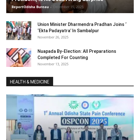
ReportOdisha Bureau
-
December 15, 2025
Union Minister Dharmendra Pradhan Joins ‘
‘Ekta Padayatra’ In Sambalpur
November 26, 2025
Nuapada By-Election: All Preparations
Completed For Counting
November 13, 2025
HEALTH & MEDICINE