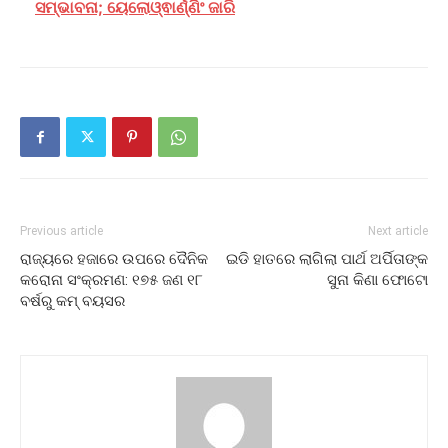
ସମ୍ଭାବନା; ୟେଲୋଓ୍ଵାର୍ଣ୍ଣିଂ ଜାରି
Previous article
Next article
ରାଜ୍ୟରେ ହଜାରେ ଉପରେ ଦୈନିକ
ଇଡି ହାତରେ ଲାଗିଲା ପାର୍ଥ ଅର୍ପିତାଙ୍କ
କରୋନା ସଂକ୍ରମଣ: ୧୭୫ ଜଣ ୧୮
ସୁନା କିଣା ଫୋଟୋ
ବର୍ଷରୁ କମ୍ ବୟସର