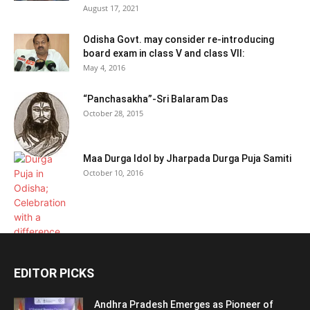
August 17, 2021
Odisha Govt. may consider re-introducing
board exam in class V and class VII:
May 4, 2016
“Panchasakha”-Sri Balaram Das
October 28, 2015
Maa Durga Idol by Jharpada Durga Puja Samiti
October 10, 2016
EDITOR PICKS
Andhra Pradesh Emerges as Pioneer of