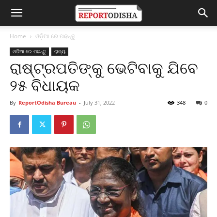
Home
ଓଡ଼ିଆ ରେ ପଢନ୍ତୁ
ଓଡ଼ିଆ ରେ ପଢନ୍ତୁ
ରାଜ୍ୟ
ରାଷ୍ଟ୍ରପତିଙ୍କୁ ଭେଟିବାକୁ ଯିବେ
୨୫ ବିଧାୟକ
By
ReportOdisha Bureau
-
July 31, 2022
348
0