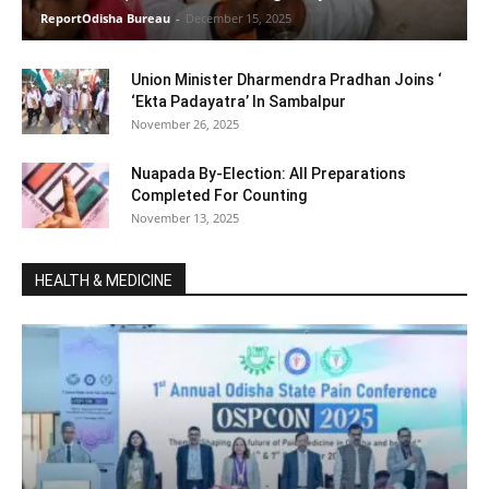
ReportOdisha Bureau
-
December 15, 2025
Union Minister Dharmendra Pradhan Joins ‘
‘Ekta Padayatra’ In Sambalpur
November 26, 2025
Nuapada By-Election: All Preparations
Completed For Counting
November 13, 2025
HEALTH & MEDICINE