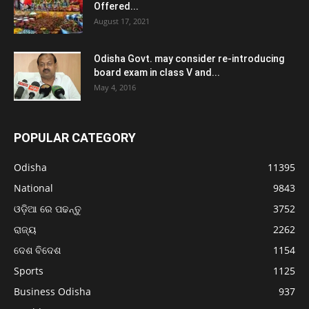
Offered...
August 17, 2021
Odisha Govt. may consider re-introducing
board exam in class V and...
May 4, 2016
POPULAR CATEGORY
Odisha
11395
National
9843
ଓଡ଼ିଆ ରେ ପଢନ୍ତୁ
3752
ରାଜ୍ୟ
2262
ଦେଶ ବିଦେଶ
1154
Sports
1125
Business Odisha
937