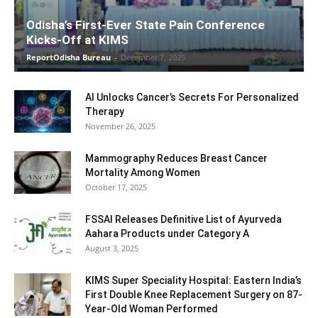
Odisha’s First-Ever State Pain Conference
Kicks-Off at KIMS
ReportOdisha Bureau
-
December 7, 2025
AI Unlocks Cancer’s Secrets For Personalized
Therapy
November 26, 2025
Mammography Reduces Breast Cancer
Mortality Among Women
October 17, 2025
FSSAI Releases Definitive List of Ayurveda
Aahara Products under Category A
August 3, 2025
KIMS Super Speciality Hospital: Eastern India’s
First Double Knee Replacement Surgery on 87-
Year-Old Woman Performed