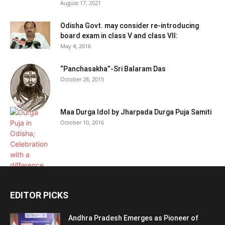
August 17, 2021
Odisha Govt. may consider re-introducing
board exam in class V and class VII:
May 4, 2016
“Panchasakha”-Sri Balaram Das
October 28, 2015
Maa Durga Idol by Jharpada Durga Puja Samiti
October 10, 2016
EDITOR PICKS
Andhra Pradesh Emerges as Pioneer of