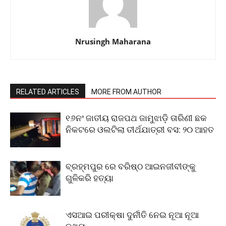
Nrusingh Maharana
RELATED ARTICLES
MORE FROM AUTHOR
୧୬ନଂ ଜାତୀୟ ରାଜପଥ ଜାମୁଝାଡ଼ି ତାରିଣୀ ଛକ
ନିକଟରେ ଓଲଟିଲା ତୀର୍ଥଯାତ୍ରୀ ବସ: ୨୦ ଆହତ
ବ୍ରହ୍ମପୁର ରେ ବରିଷ୍ଠ ଆଇନଜୀବୀଙ୍କୁ
ଗୁଳିକରି ହତ୍ୟା
ଏସଆଇ ପରୀକ୍ଷା ଦୁର୍ନୀତି ନେଇ ନୂଆ ନୂଆ