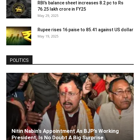
RBI’s balance sheet increases 8.2 pc to Rs
76.25 lakh crore in FY25
May 29, 2025
Rupee rises 16 paise to 85.41 against US dollar
May 19, 2025
POLITICS
Nitin Nabin’s Appointment As BJP’s Working
President, Is No Doubt A Big Surprise