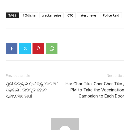
TAGS
#Odisha
cracker seize
CTC
latest news
Police Raid
Previous article
Next article
ପୁରୀ ଜିଲ୍ଲାର ଚାଷୀଙ୍କୁ ‘କାଳିଆ’
Har Ghar Tika, Ghar Ghar Tika ;
ସହାୟତା : ଉପକୃତ ହେବେ
PM to Take the Vaccination
୧,୬୫,୧୩୧ ଚାଷୀ
Campaign to Each Door