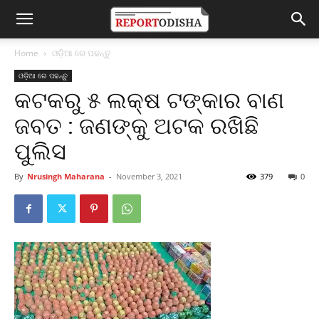
Home
ଓଡ଼ିଆ ରେ ପଢନ୍ତୁ
ଓଡ଼ିଆ ରେ ପଢନ୍ତୁ
କଟକରୁ ୫ ଲକ୍ଷ ଟଙ୍କାର ବାଣ
ଜବତ : ଜଣଙ୍କୁ ଅଟକ ରଖିଛି
ପୁଲିସ
By
Nrusingh Maharana
-
November 3, 2021
379
0