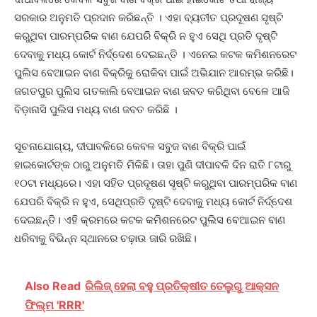
ସରକାର ଅନୁମତି ପ୍ରଦାନ କରିଛନ୍ତି । ଏହା ବ୍ୟତୀତ ପ୍ରଦୂଷଣ ସୃଷ୍ଟି
କରୁଥିବା ପାରମ୍ପରିକ ବାଣ ଯେପରି ବିକ୍ରି ନ ହୁଏ ସେଥି ପ୍ରତି ଦୃଷ୍ଟି
ଦେବାକୁ ମଧ୍ୟ କୋର୍ଟ ନିର୍ଦ୍ଦେଶ ଦେଇଛନ୍ତି । ଏନେଇ କଟକ କମିଶନରେଟ
ପୁଲିସ ବେଆଇନ ବାଣ ବିକ୍ରିକୁ ରୋକିବା ପାଇଁ ଅଭିଯାନ ଆରମ୍ଭ କରିଛି।
ଜଗତପୁର ପୁଲିସ ଗତକାଲି ବେଆଇନ ବାଣ ଜବତ କରିଥିବା ବେଳେ ଆଜି
ବିଡ଼ାନାସି ପୁଲିସ ମଧ୍ୟ ବାଣ ଜବତ କରିଛି ।
ସୂଚନାଯୋଗ୍ୟ, ଦୀପାବଳିରେ କେବଳ ସବୁଜ ବାଣ ବିକ୍ରି ପାଇଁ
ହାଇକୋର୍ଟଙ୍କ ଠାରୁ ଅନୁମତି ମିଳିଛି। ତାହା ପୁଣି ଦୀପାବଳି ଦିନ ରାତି ୮ଟାରୁ
୧୦ଟା ମଧ୍ୟରେ। ଏହା ସହିତ ପ୍ରଦୂଷଣ ସୃଷ୍ଟି କରୁଥିବା ପାରମ୍ପରିକ ବାଣ
ଯେପରି ବିକ୍ରି ନ ହୁଏ, ସେଥିପ୍ରତି ଦୃଷ୍ଟି ଦେବାକୁ ମଧ୍ୟ କୋର୍ଟ ନିର୍ଦ୍ଦେଶ
ଦେଇଛନ୍ତି। ଏହି କ୍ରମରେ କଟକ କମିଶନରେଟ ପୁଲିସ ବେଆଇନ ବାଣ
ଧରିବାକୁ ବିଭିନ୍ନ ସ୍ଥାନରେ ଚଢ଼ାଉ ଜାରି ରଖିଛି।
Also Read
ରିଲିଜ୍ ହେଲା ବହୁ ପ୍ରତିକ୍ଷୀତ ତେଲୁଗୁ ଆକ୍ସନ
ଫିଲ୍ମ 'RRR'