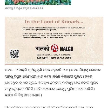
କଟକରୁ ୫ ଲକ୍ଷ ଟଙ୍କାର ବାଣ ଜବତ
କଟକ : ଦୀପାବଳି ପୂର୍ବରୁ ପୁଣି ଜବତ ହୋଇଛି ବାଣ। କଟକ ଜିଲ୍ଲା ଗୋପାଳ
ସାହିରୁ ବିପୁଳ ପରିମାଣର ବାଣ ଜବତ କରିଛି ବିଡ଼ାନାସୀ ପୁଲିସ। ଜବତ
ହୋଇଥିବା ବାଣର ମୂଲ୍ୟ ୫ଲକ୍ଷ ଟଙ୍କାରୁ ଊର୍ଦ୍ଧ୍ୱ ହେବ ବୋଲି ପୁଲିସ
ପକ୍ଷରୁ ସୂଚନା ମିଳିଛି। ଏହି ଘଟଣାରେ ଜଣଙ୍କୁ ପୁଲିସ ଅଟକ ରଖିଛି।
ତାଙ୍କ ନାଁ ବିକ୍ରମ କେଶରୀ।
ଦୀପାବଳିରେ କେବଳ ସବୁଜ ବାଣ ବିକ୍ରି ପାଇଁ ହାଇକୋର୍ଟ ତଥା ରାଜ୍ୟ