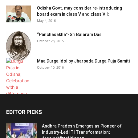
Odisha Govt. may consider re-introducing
board exam in class V and class VII:
May 4, 2016
“Panchasakha”-Sri Balaram Das
October 28, 2015
Maa Durga Idol by Jharpada Durga Puja Samiti
October 10, 2016
EDITOR PICKS
Andhra Pradesh Emerges as Pioneer of
Industry-Led ITI Transformation;