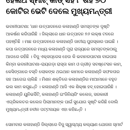
ହେଲଥ ସ୍ମାର୍ଟ୍ କାର୍ଡ୍ ସହ ୮ ଶହ ୬୦
କୋଟିର ଭେଟି ଦେଲେ ମୁଖ୍ୟମନ୍ତ୍ରୀ
ଭବାନୀପାଟଣା: ‘ଧାନ ଉତ୍ପାଦନରେ କଳାହାଣ୍ଡି ସମସ୍ତଙ୍କ ଦୃଷ୍ଟି
ଆକର୍ଷଣ କରିପାରିଛି । ଜିଲ୍ଲାରେ ଧାନ ଉତ୍ପାଦନ ୭୬ ଲକ୍ଷ ଟନରେ
ପହଞ୍ଚିଛି । ମାଛ ଉତ୍ପାଦନରେ କଳାହାଣ୍ଡି ଜାତୀୟ ପୁରସ୍କାର ପାଇଛି ।
କପା ଉତ୍ପାଦନରେ ମଧ୍ୟ କଳାହାଣ୍ଡି ପୂରା ରାଜ୍ୟରେ ସମସ୍ତଙ୍କଠାରୁ
ଆଗରେ ରହିଛି । ବିଜୁ ଏକ୍ସପ୍ରେସ ହେଉ କି ଭବାନରପାଟଣା ବାଇପାସ
କିମ୍ବା ଭବାନୀପାଟଣା-ରାୟଗଡ଼ା ରାସ୍ତା କାମ ଓ ଗ୍ରୀଡ଼ ସବଷ୍ଟେସନ କାମ,
କେସିଙ୍ଗାରେ ବସ୍ତି ଲୋକଙ୍କ ଥଇଥାନ କାମରେ କଳାହାଣ୍ଡି ସଫଳତାର
ସହ ଆଗେଇ ଚାଲିଛି । ମିଶନ ଶକ୍ତିରେ କଳାହାଣ୍ଡିର ମାଆମାନେ ବହୁତ
ଭଲ କାମ କରୁଛନ୍ତି । କଳାହାଣ୍ଡି ଆଜି ଏକ ଶିକ୍ଷା ହବ୍ ହୋଇପାରିଛି ।
କଳାହାଣ୍ଡି ୟୁନିଭର୍ସିଟି, କଳାହାଣ୍ଡି ଇଂଜିନିୟରିଂ କଲେଜ, ସରକାରୀ
ଏଗ୍ରିକଳଚର କଲେଜ ପିଲାମାନଙ୍କ ପାଇଁ ସୁଯୋଗ ସୃଷ୍ଟି କରିଛି ବୋଲି
ମୁଖ୍ୟମନ୍ତ୍ରୀ ନବୀନ ପଟ୍ଟନାୟକ ଏହା କହିଛନ୍ତି ।
ସୋମବାର କଳାହାଣ୍ଡି ଜିଲ୍ଲାରେ ବିଜୁ ସ୍ୱାସ୍ଥ୍ୟ କଲ୍ୟାଣ ଯୋଜନା ସ୍ମାର୍ଟ