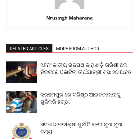
Nrusingh Maharana
RELATED ARTICLES
MORE FROM AUTHOR
୧୬ନଂ ଜାତୀୟ ରାଜପଥ ଜାମୁଝାଡ଼ି ତାରିଣୀ ଛକ
ନିକଟରେ ଓଲଟିଲା ତୀର୍ଥଯାତ୍ରୀ ବସ: ୨୦ ଆହତ
ବ୍ରହ୍ମପୁର ରେ ବରିଷ୍ଠ ଆଇନଜୀବୀଙ୍କୁ
ଗୁଳିକରି ହତ୍ୟା
ଏସଆଇ ପରୀକ୍ଷା ଦୁର୍ନୀତି ନେଇ ନୂଆ ନୂଆ
ତଥ୍ୟ