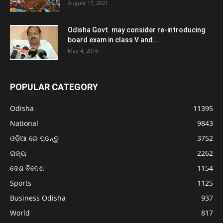
August 17, 2021
Odisha Govt. may consider re-introducing
board exam in class V and...
May 4, 2016
POPULAR CATEGORY
Odisha
11395
National
9843
ଓଡ଼ିଆ ରେ ପଢନ୍ତୁ
3752
ରାଜ୍ୟ
2262
ଦେଶ ବିଦେଶ
1154
Sports
1125
Business Odisha
937
World
817