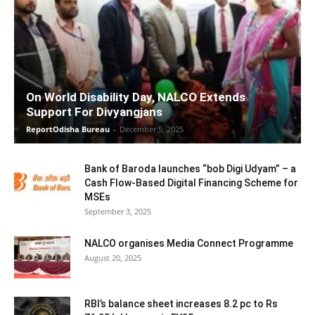
On World Disability Day, NALCO Extends
Support For Divyangjans
ReportOdisha Bureau
-
December 5, 2025
Bank of Baroda launches “bob Digi Udyam” – a
Cash Flow-Based Digital Financing Scheme for
MSEs
September 3, 2025
NALCO organises Media Connect Programme
August 20, 2025
RBI’s balance sheet increases 8.2 pc to Rs