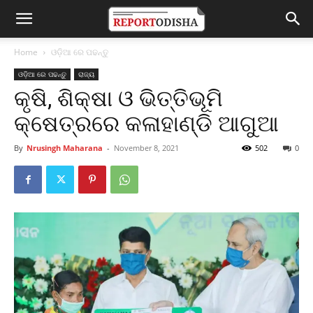
Home
ଓଡ଼ିଆ ରେ ପଢନ୍ତୁ
ଓଡ଼ିଆ ରେ ପଢନ୍ତୁ
ରାଜ୍ୟ
କୃଷି, ଶିକ୍ଷା ଓ ଭିତ୍ତିଭୂମି
କ୍ଷେତ୍ରରେ କଳାହାଣ୍ଡି ଆଗୁଆ
By
Nrusingh Maharana
-
November 8, 2021
502
0