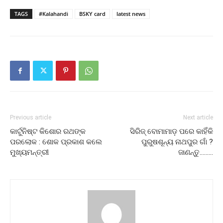
TAGS
#Kalahandi
BSKY card
latest news
Previous article
Next article
କାର୍ଟୁନିଷ୍ଟ କିଶୋର ରଥଙ୍କ
ସିରିଜ୍ ବୋମାମାଡ଼ ପରେ କାହିଁକି
ପରଲୋକ : ଶୋକ ପ୍ରକାଶ କଲେ
ପୁରୁଷଶୂନ୍ୟ ନାଥପୁର ଗାଁ ?
ମୁଖ୍ୟମନ୍ତ୍ରୀ
ଜାଣନ୍ତୁ………