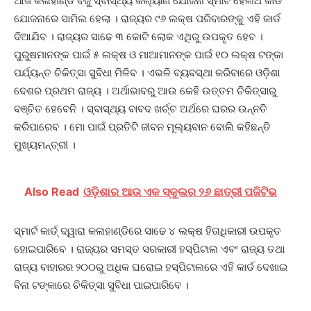
ଆଜି କଳାହାଣ୍ଡି ବିଜୁ ସ୍ବାସ୍ଥ୍ୟ କଲ୍ୟାଣ ଯୋଜନା ସ୍ମାର୍ଟ ହେଲଥ କାର୍ଡ
ଯୋଜନାରେ ସାମିଲ ହେଲା । ରାଜ୍ୟର ୯୬ ଲକ୍ଷ ପରିବାରଙ୍କୁ ଏହି କାର୍ଡ
ଦିଆଯିବ । ରାଜ୍ୟର ସାଢେ ୩ କୋଟି ଲୋକ ଏଥିରୁ ଉପକୃତ ହେବ ।
ପୁରୁଷମାନଙ୍କ ପାଇଁ ୫ ଲକ୍ଷ ଓ ମାଆମାନଙ୍କ ପାଇଁ ୧୦ ଲକ୍ଷ ଟଙ୍କା
ପର୍ଯ୍ୟନ୍ତ ଚିକିତ୍ସା ସୁବିଧା ମିଳିବ । ଏଭଳି ବ୍ୟବସ୍ଥା କରିବାରେ ଓଡ଼ିଶା
ଦେଶର ପ୍ରଥମ ରାଜ୍ୟ । ଅର୍ଥାଭାବରୁ ଆଉ କେହି ଉତ୍ତମ ଚିକିତ୍ସାରୁ
ବଞ୍ଚିତ ହେବେନି । ସ୍ବାସ୍ଥ୍ୟ ବାବଦ ଖର୍ଚ୍ଚ ଅର୍ଥରେ ଘରର ଉନ୍ନତି
କରିପାରେବ । ମୋ ପାଇଁ ପ୍ରତିଟି ଜୀବନ ମୂଲ୍ୟବାନ ବୋଲି କହିଛନ୍ତି
ମୁଖ୍ୟମନ୍ତ୍ରୀ ।
Also Read
ଓଡ଼ିଶାର ଆଉ ଏକ ସ୍କୁଲର ୨୬ ଛାତ୍ରୀ ପଜିଟିଭ
ସ୍ମାର୍ଟ କାର୍ଡ୍ ଦ୍ୱାରା କଳାହାଣ୍ଡିରେ ସାଢେ ୪ ଲକ୍ଷ ହିତାଧିକାରୀ ଉପକୃତ
ହୋଇପାରିବେ । ରାଜ୍ୟର ସମସ୍ତ ସରକାରୀ ହସ୍ପିଟାଲ ଏବଂ ରାଜ୍ୟ ତଥା
ରାଜ୍ୟ ବାହାରର ୨୦୦ରୁ ଅଧିକ ଘରୋଇ ହସ୍ପିଟାଲରେ ଏହି କାର୍ଡ ଦେଖାଇ
ବିନା ଟଙ୍କାରେ ଚିକିତ୍ସା ସୁବିଧା ପାଇପାରିବେ ।