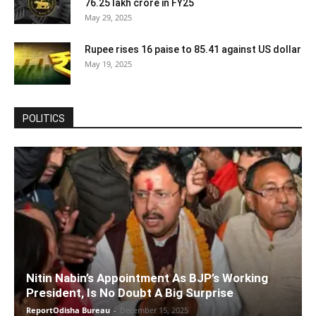
76.25 lakh crore in FY25
May 29, 2025
Rupee rises 16 paise to 85.41 against US dollar
May 19, 2025
POLITICS
Nitin Nabin’s Appointment As BJP’s Working
President, Is No Doubt A Big Surprise
ReportOdisha Bureau
-
December 15, 2025