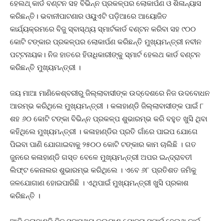
ହେଲଥ୍ କାର୍ଡ ବଣ୍ଟନ ସହ ବିଭିନ୍ନ ପ୍ରକଳ୍ପର ଲୋକାର୍ପଣ ଓ ଶିଳାନ୍ୟାସ
କରିଛନ୍ତି। ଭବାନୀପାଟଣାର ଓୟୁଏଟି ପଡ଼ିଆରେ ଆୟୋଜିତ
କାର୍ଯ୍ୟକ୍ରମରେ ବିଜୁ ସ୍ବାସ୍ଥ୍ୟ ସ୍ମାର୍ଟକାର୍ଡ ବଣ୍ଟନ କରିବା ସହ ୯୦୦
କୋଟି ଟଙ୍କାର ପ୍ରକଳ୍ପର ଲୋକାର୍ପଣ କରିଛନ୍ତି ମୁଖ୍ୟମନ୍ତ୍ରୀ ନବୀନ
ପଟ୍ଟନାୟକ। ନିଜ ହାତରେ ହିତାଧିକାରୀଙ୍କୁ ସ୍ମାର୍ଟ ହେଲଥ କାର୍ଡ ବଣ୍ଟନ
କରିଛନ୍ତି ମୁଖ୍ୟମନ୍ତ୍ରୀ ।
ଜୟ ମାଆ ମାଣିକେଶ୍ବରୀରୁ ଜିଲ୍ଲାବାସୀଙ୍କ ଉଦ୍ଦେଶରେ ନିଜ ଉଦବୋଧନ
ଆରମ୍ଭ କରିଥିଲେ ମୁଖ୍ୟମନ୍ତ୍ରୀ । କଳାହାଣ୍ଡି ଜିଲ୍ଲାବାସୀଙ୍କ ପାଇଁ ୮
ଶହ ୬୦ କୋଟି ଟଙ୍କା ବିଭିନ୍ନ ପ୍ରକଳ୍ପ ଶୁଭାରମ୍ଭ କରି ବହୁତ ଖୁସି ଥିବା
କହିଥିଲେ ମୁଖ୍ୟମନ୍ତ୍ରୀ । କଳାହାଣ୍ଡିର ପ୍ରତି ଗାଁରେ ପାଇପ ଯୋଗେ
ପିଇବା ପାଣି ଯୋଗାଇବାକୁ ୨୫୦୦ କୋଟି ଟଙ୍କାର କାମ ଚାଲିଛି । ଗତ
ଜୁନରେ କଳାହାଣ୍ଡି ଗସ୍ତ ବେଳେ ମୁଖ୍ୟମନ୍ତ୍ରୀ ଅପର ଇନ୍ଦ୍ରାବତୀ
ଲିଫ୍ଟ କେନାଲର ଶୁଭାରମ୍ଭ କରିଥିଲେ । ଏବେ ୬୮ ପ୍ରତିଶତ ଜମିକୁ
ଜଳଯୋଗାଣ ହୋଇପାରିଛି । ଏଥିପାଇଁ ମୁଖ୍ୟମନ୍ତ୍ରୀ ଖୁସି ପ୍ରକାଶ
କରିଛନ୍ତି ।