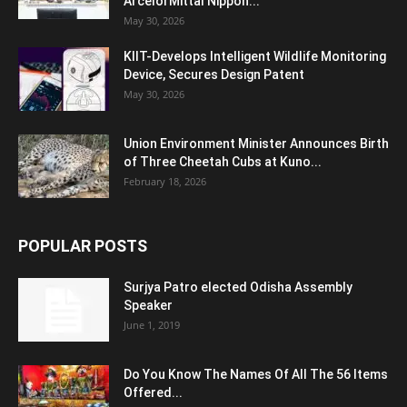
ArcelorMittal Nippon...
May 30, 2026
KIIT-Develops Intelligent Wildlife Monitoring
Device, Secures Design Patent
May 30, 2026
Union Environment Minister Announces Birth
of Three Cheetah Cubs at Kuno...
February 18, 2026
POPULAR POSTS
Surjya Patro elected Odisha Assembly
Speaker
June 1, 2019
Do You Know The Names Of All The 56 Items
Offered...