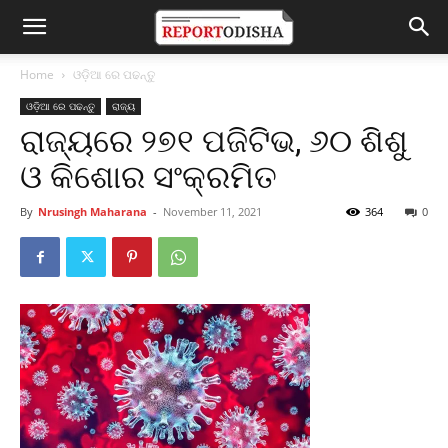
Home
ଓଡ଼ିଆ ରେ ପଢନ୍ତୁ
ଓଡ଼ିଆ ରେ ପଢନ୍ତୁ
ରାଜ୍ୟ
ରାଜ୍ୟରେ ୨୭୧ ପଜିଟିଭ, ୬୦ ଶିଶୁ
ଓ କିଶୋର ସଂକ୍ରମିତ
By
Nrusingh Maharana
-
November 11, 2021
364
0