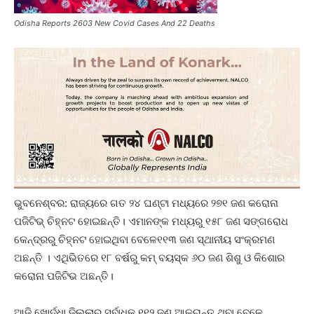
Odisha Reports 2603 New Covid Cases And 22 Deaths
ଭୁବନେଶ୍ବର: ରାଜ୍ୟରେ ଗତ ୨୪ ଘଣ୍ଟା ମଧ୍ୟରେ ୨୭୧ ଜଣ କରୋନା
ପଜିଟିଭ୍ ଚିହ୍ନଟ ହୋଇଛନ୍ତି। ଏମାନଙ୍କ ମଧ୍ୟରୁ ୧୫୮ ଜଣ ସଙ୍ଗରୋଧ
କେନ୍ଦ୍ରରୁ ଚିହ୍ନଟ ହୋଇଥିବା ବେଳେ୧୧୩ ଜଣ ସ୍ଥାନୀୟ ସଂକ୍ରମଣ
ଅଛନ୍ତି । ଏଥିଭିତରେ ୧୮ ବର୍ଷରୁ କମ୍ ବୟସ୍କ ୬୦ ଜଣ ଶିଶୁ ଓ କିଶୋର
କରୋନା ପଜିଟିଭ ଅଛନ୍ତି।
ଆଜି ଖୋର୍ଦ୍ଧା ଜିଲ୍ଲାରୁ ସର୍ବାଧିକ ୧୧୨ ଜଣ ଆକ୍ରାନ୍ତ ଥିବା ବେଳେ