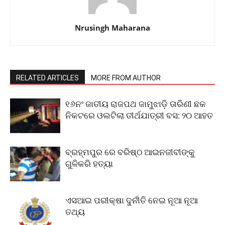
Nrusingh Maharana
RELATED ARTICLES
MORE FROM AUTHOR
୧୬ନଂ ଜାତୀୟ ରାଜପଥ ଜାମୁଝାଡ଼ି ତାରିଣୀ ଛକ
ନିକଟରେ ଓଲଟିଲା ତୀର୍ଥଯାତ୍ରୀ ବସ: ୨୦ ଆହତ
ବ୍ରହ୍ମପୁର ରେ ବରିଷ୍ଠ ଆଇନଜୀବୀଙ୍କୁ
ଗୁଳିକରି ହତ୍ୟା
ଏସଆଇ ପରୀକ୍ଷା ଦୁର୍ନୀତି ନେଇ ନୂଆ ନୂଆ
ତଥ୍ୟ