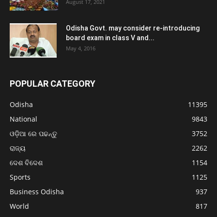
August 17, 2021
Odisha Govt. may consider re-introducing
board exam in class V and...
May 4, 2016
POPULAR CATEGORY
Odisha
11395
National
9843
ଓଡ଼ିଆ ରେ ପଢନ୍ତୁ
3752
ରାଜ୍ୟ
2262
ଦେଶ ବିଦେଶ
1154
Sports
1125
Business Odisha
937
World
817