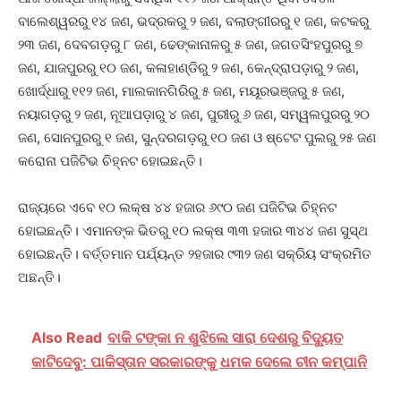
ବାଲେଶ୍ୱରରୁ ୧୪ ଜଣ, ଭଦ୍ରକରୁ ୨ ଜଣ, ବଲାଙ୍ଗୀରରୁ ୧ ଜଣ, କଟକରୁ
୨୩ ଜଣ, ଦେବଗଡ଼ରୁ ୮ ଜଣ, ଢେଙ୍କାନାଳରୁ ୫ ଜଣ, ଜଗତସିଂହପୁରରୁ ୭
ଜଣ, ଯାଜପୁରରୁ ୧୦ ଜଣ, କଳାହାଣ୍ଡିରୁ ୨ ଜଣ, କେନ୍ଦ୍ରାପଡ଼ାରୁ ୨ ଜଣ,
ଖୋର୍ଦ୍ଧାରୁ ୧୧୨ ଜଣ, ମାଲକାନଗିରିରୁ ୫ ଜଣ, ମୟୂରଭଞ୍ଜରୁ ୫ ଜଣ,
ନୟାଗଡ଼ରୁ ୨ ଜଣ, ନୂଆପଡ଼ାରୁ ୪ ଜଣ, ପୁରୀରୁ ୬ ଜଣ, ସମ୍ୱଲପୁରରୁ ୨୦
ଜଣ, ସୋନପୁରରୁ ୧ ଜଣ, ସୁନ୍ଦରଗଡ଼ରୁ ୧୦ ଜଣ ଓ ଷ୍ଟେଟ ପୁଲରୁ ୨୫ ଜଣ
କରୋନା ପଜିଟିଭ ଚିହ୍ନଟ ହୋଇଛନ୍ତି।
ରାଜ୍ୟରେ ଏବେ ୧୦ ଲକ୍ଷ ୪୪ ହଜାର ୬୯୦ ଜଣ ପଜିଟିଭ ଚିହ୍ନଟ
ହୋଇଛନ୍ତି। ଏମାନଙ୍କ ଭିତରୁ ୧୦ ଲକ୍ଷ ୩୩ ହଜାର ୩୪୪ ଜଣ ସୁସ୍ଥ
ହୋଇଛନ୍ତି। ବର୍ତ୍ତମାନ ପର୍ଯ୍ୟନ୍ତ ୨ହଜାର ୯୩୨ ଜଣ ସକ୍ରିୟ ସଂକ୍ରମିତ
ଅଛନ୍ତି।
Also Read
ବାକି ଟଙ୍କା ନ ଶୁଝିଲେ ସାରା ଦେଶରୁ ବିଦ୍ୟୁତ
କାଟିଦେବୁ: ପାକିସ୍ତାନ ସରକାରଙ୍କୁ ଧମକ ଦେଲେ ଚୀନ କମ୍ପାନି