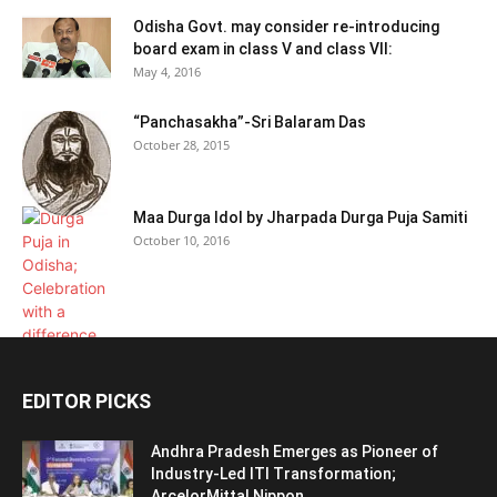
Odisha Govt. may consider re-introducing
board exam in class V and class VII:
May 4, 2016
“Panchasakha”-Sri Balaram Das
October 28, 2015
Maa Durga Idol by Jharpada Durga Puja Samiti
October 10, 2016
EDITOR PICKS
Andhra Pradesh Emerges as Pioneer of
Industry-Led ITI Transformation;
ArcelorMittal Nippon...