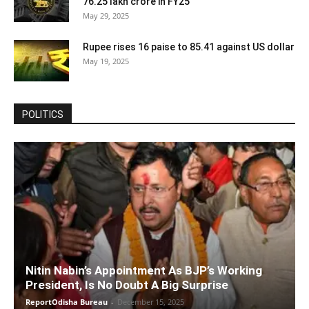
76.25 lakh crore in FY25
May 29, 2025
Rupee rises 16 paise to 85.41 against US dollar
May 19, 2025
POLITICS
Nitin Nabin’s Appointment As BJP’s Working
President, Is No Doubt A Big Surprise
ReportOdisha Bureau
-
December 15, 2025