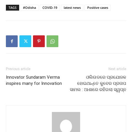
TAGS
#Odisha
COVID-19
latest news
Positive cases
Previous article
Next article
Innovator Sundaram Verma
ଓଲିଉଡରେ ପ୍ରଯୋଜକ
inspires many for Innovation
ହୋଇଥାନ୍ତେ କୁବେର ପ୍ରତାପ
ସାମଲ : ଆଶାରେ ରହିଗଲା ସ୍ୱପ୍ନ