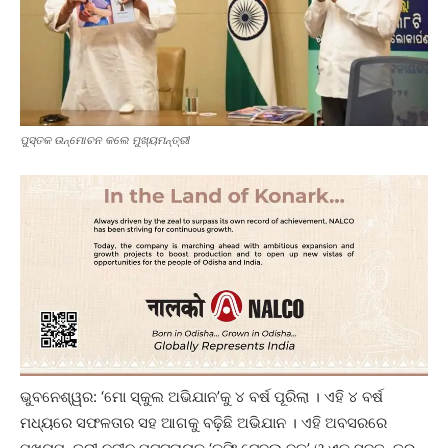
ପୁସ୍ତକ ଉନ୍ମୋଚନ କଲେ ମୁଖ୍ୟମନ୍ତ୍ରୀ
ଭୁବନେଶ୍ୱର: ‘ମୋ ସ୍କୁଲ ଅଭିଯାନ’କୁ ୪ ବର୍ଷ ପୂରିଲା । ଏହି ୪ ବର୍ଷ
ମଧ୍ୟରେ ସଫଳତାର ସହ ଆଗକୁ ବଢ଼ିଛି ଅଭିଯାନ । ଏହି ଅବସରରେ