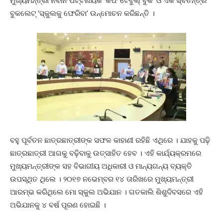
ମୁଖ୍ୟମନ୍ତ୍ରୀ ନବୀନ ପଟ୍ଟନାୟକ ‘କଫି ଟେବୁଲ୍ ବୁକ’ ଓ ଏକ ସ୍ବତନ୍ତ୍ର
ବୁକଲେଟ୍ ‘ସ୍କୁଲକୁ ଫେରିବା’ ଉନ୍ମୋଚନ କରିଛନ୍ତି ।
ବହୁ ପୂର୍ବତନ ଛାତ୍ରଛାତ୍ରୀଙ୍କ ସଫଳ କାହାଣୀ ରହିଛି ଏଥିରେ । ଯାହକୁ ପଢ଼ି
ଛାତ୍ରଛାତ୍ରୀ ଆଗକୁ ବଢ଼ିବାକୁ ଉତ୍ସାହିତ ହେବ । ଏହି କାର୍ଯ୍ୟକ୍ରମରେ
ମୁଖ୍ୟମନ୍ତ୍ରୀଙ୍କ ସହ ବିଭାଗୀୟ ଅଧିକାରୀ ଓ ମାନ୍ୟଗନ୍ୟ ବ୍ୟକ୍ତି
ଉପସ୍ଥିତ ଥିଲେ । ୨୦୧୭ ନଭେମ୍ବର ୧୪ ତାରିଖରେ ମୁଖ୍ୟମନ୍ତ୍ରୀ
ଆରମ୍ଭ କରିଥିଲେ ମୋ ସ୍କୁଲ ଅଭିଯାନ । ଗତକାଲି ଶିଶୁଦିବସରେ ଏହି
ଅଭିଯାନକୁ ୪ ବର୍ଷ ପୂରଣ ହୋଇଛି ।