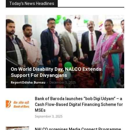
Today's News Headlines
On World Disability Day, NALCO Extends
Support For Divyangjans
ReportOdisha Bureau
-
December 5, 2025
Bank of Baroda launches “bob Digi Udyam” – a
Cash Flow-Based Digital Financing Scheme for
MSEs
September 3, 2025
NALCO organises Media Connect Programme