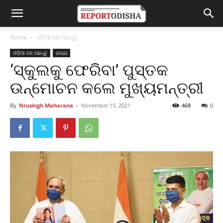
Home
ଓଡ଼ିଆ ରେ ପଢନ୍ତୁ
ଓଡ଼ିଆ ରେ ପଢନ୍ତୁ
ରାଜ୍ୟ
‘ସ୍କୁଲକୁ ଫେରିବା’ ପୁସ୍ତକ
ଉନ୍ମୋଚନ କଲେ ମୁଖ୍ୟମନ୍ତ୍ରୀ
By
Nrusingh Maharana
-
November 15, 2021
468
0