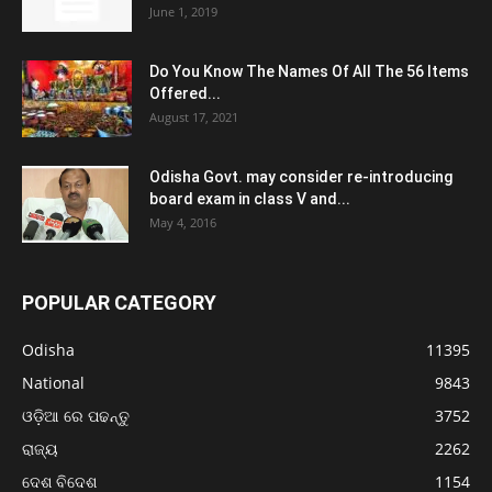
June 1, 2019
Do You Know The Names Of All The 56 Items
Offered...
August 17, 2021
Odisha Govt. may consider re-introducing
board exam in class V and...
May 4, 2016
POPULAR CATEGORY
Odisha
11395
National
9843
ଓଡ଼ିଆ ରେ ପଢନ୍ତୁ
3752
ରାଜ୍ୟ
2262
ଦେଶ ବିଦେଶ
1154