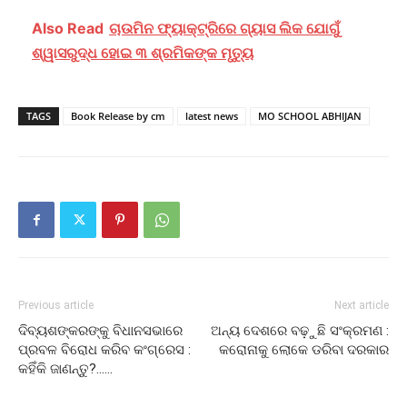
Also Read
ଚାଉମିନ ଫ୍ୟାକ୍ଟ୍ରିରେ ଗ୍ୟାସ ଲିକ ଯୋଗୁଁ
ଶ୍ୱାସରୁଦ୍ଧ ହୋଇ ୩ ଶ୍ରମିକଙ୍କ ମୃତ୍ୟୁ
TAGS
Book Release by cm
latest news
MO SCHOOL ABHIJAN
Previous article
Next article
ଦିବ୍ୟଶଙ୍କରଙ୍କୁ ବିଧାନସଭାରେ
ଅନ୍ୟ ଦେଶରେ ବଢ଼ୁଛି ସଂକ୍ରମଣ :
ପ୍ରବଳ ବିରୋଧ କରିବ କଂଗ୍ରେସ :
କରୋନାକୁ ଲୋକେ ଡରିବା ଦରକାର
କହିଁକି ଜାଣନ୍ତୁ?……