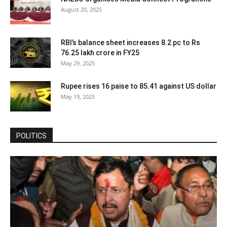
August 20, 2025
RBI’s balance sheet increases 8.2 pc to Rs
76.25 lakh crore in FY25
May 29, 2025
Rupee rises 16 paise to 85.41 against US dollar
May 19, 2025
POLITICS