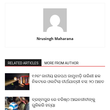
Nrusingh Maharana
RELATED ARTICLES
MORE FROM AUTHOR
୧୬ନଂ ଜାତୀୟ ରାଜପଥ ଜାମୁଝାଡ଼ି ତାରିଣୀ ଛକ
ନିକଟରେ ଓଲଟିଲା ତୀର୍ଥଯାତ୍ରୀ ବସ: ୨୦ ଆହତ
ବ୍ରହ୍ମପୁର ରେ ବରିଷ୍ଠ ଆଇନଜୀବୀଙ୍କୁ
ଗୁଳିକରି ହତ୍ୟା