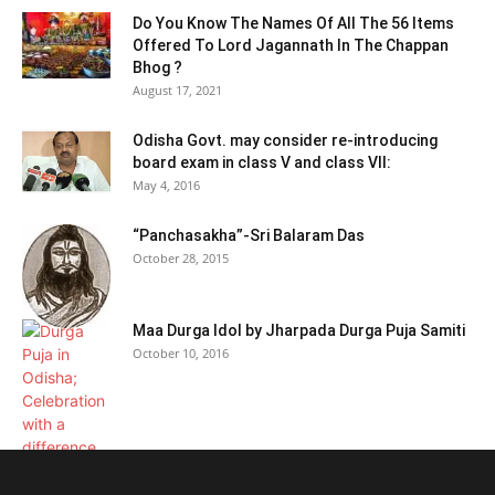
Do You Know The Names Of All The 56 Items
Offered To Lord Jagannath In The Chappan
Bhog ?
August 17, 2021
Odisha Govt. may consider re-introducing
board exam in class V and class VII:
May 4, 2016
“Panchasakha”-Sri Balaram Das
October 28, 2015
Maa Durga Idol by Jharpada Durga Puja Samiti
October 10, 2016