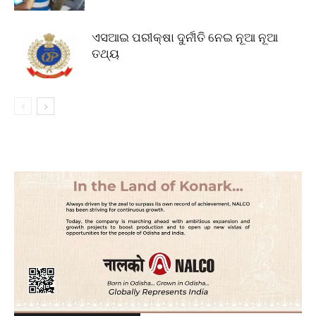
ଏସଆଇ ପରୀକ୍ଷା ଦୁର୍ନୀତି ନେଇ ନୂଆ ନୂଆ
ତଥ୍ୟ