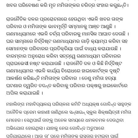
ଖବର ପରିବେଷଣ କରି ମୃତ ମମିତାଙ୍କର ଚରିତ୍ର ସଂହାର କରୁଛନ୍ତି।
ରାଜନୈତିକ ଦଳର ପ୍ରରୋଚନାରେ ହେଉଥିବା ଏଭଳି ଖବର ତାଙ୍କ
ପରିବାର ଓ ମମିତାଙ୍କ ଭାବମୂର୍ତ୍ତି ସମ୍ମାନକୁ ଆଞ୍ଚ ଆଣୁଛି ।
ଗଣମାଧ୍ୟମରେ ଏଭଳି ଚର୍ଚ୍ଚା ପରିବାରକୁ ମାନସିକ ଆଘାତ ଦେଉଛି ।
ଘର ସାମ୍ନାରେ ନିର୍ଦ୍ଦିଷ୍ଟ ଗଣମାଧ୍ୟମର ଗାଡ଼ି କ୍ୟାମ୍ପ କରିବା ସହ
ସେମାନଙ୍କ ପରିବାରର ପ୍ରତିକ୍ରିୟା ପାଇଁ ବାଧ୍ୟ କରାଯାଉଛି ।
ବାରମ୍ବାର ଅନୁରୋଧ କରିବା ସତ୍ତ୍ୱେ ଗଣମାଧ୍ୟମ ପରିବାରର
ପ୍ରାଇଭେସୀ ନଷ୍ଟ କରାଯାଉଛି । ରାଜନୈତି ଦଳ ଓ କିଛି ନିର୍ଦ୍ଦିଷ୍ଟ
ଗଣମାଧ୍ୟମର ଏଭଳି କାର୍ଯ୍ୟ ବିରୋଧରେ ହାଇକୋର୍ଟଙ୍କ ଦୃଷ୍ଟି
ଆକର୍ଷଣ କରିଛନ୍ତି ମମିତାଙ୍କ ପରିବାର । ତେଣୁ ମମିତା ହତ୍ୟା
ଘଟଣାର ତ୍ୱରିତ ତଦନ୍ତ କରିବାକୁ ପରିବାର ପକ୍ଷରୁ ହାଇକୋର୍ଟରେ
ଅପିଲ କରାଯାଇଛି ।
ମହାଲିଙ୍ଗ ମହାବିଦ୍ୟାଳୟ ପରିଚାଳନା କମିଟି ଅଧ୍ୟକ୍ଷ ଗୋବିନ୍ଦ ସାହୁଙ୍କ
ଅନୈତିକ ପ୍ରେମ କାହାଣୀ ଜାଣିଥିଲେ ସନ୍‌ସାଇନ୍‌ ସ୍କୁଲ ଶିକ୍ଷୟିତ୍ରୀ ମମିତା
ମେହେର। ସେଥିପାଇଁ ତାଙ୍କୁ ଅନେକ ସମୟରେ ଧମକଚମକ ଦେଉଥିବା
ଅଭିଯୋଗ ହୋଇଥିଲା। ଯାହାକୁ ନେଇ ଗୋବିନ୍ଦ ଅଡୁଆରେ
ପଡ଼ିଯାଇଥିଲେ। ଆଉ ତା’ ପରେ ମମିତାଙ୍କୁ ରାସ୍ତାରୁ ହଟାଇବା ପାଇଁ