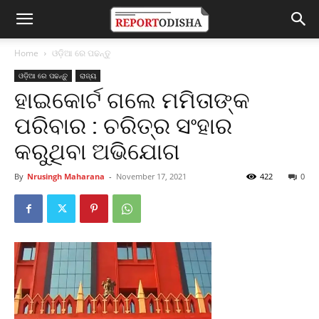
Home
ଓଡ଼ିଆ ରେ ପଢନ୍ତୁ
ଓଡ଼ିଆ ରେ ପଢନ୍ତୁ
ରାଜ୍ୟ
ହାଇକୋର୍ଟ ଗଲେ ମମିତାଙ୍କ
ପରିବାର : ଚରିତ୍ର ସଂହାର
କରୁଥିବା ଅଭିଯୋଗ
By
Nrusingh Maharana
-
November 17, 2021
422
0