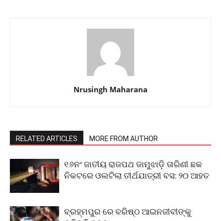
Nrusingh Maharana
RELATED ARTICLES
MORE FROM AUTHOR
୧୬ନଂ ଜାତୀୟ ରାଜପଥ ଜାମୁଝାଡ଼ି ତାରିଣୀ ଛକ
ନିକଟରେ ଓଲଟିଲା ତୀର୍ଥଯାତ୍ରୀ ବସ: ୨୦ ଆହତ
ବ୍ରହ୍ମପୁର ରେ ବରିଷ୍ଠ ଆଇନଜୀବୀଙ୍କୁ