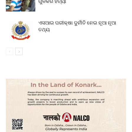
ଗୁଳିକରି ହତ୍ୟା
ଏସଆଇ ପରୀକ୍ଷା ଦୁର୍ନୀତି ନେଇ ନୂଆ ନୂଆ
ତଥ୍ୟ