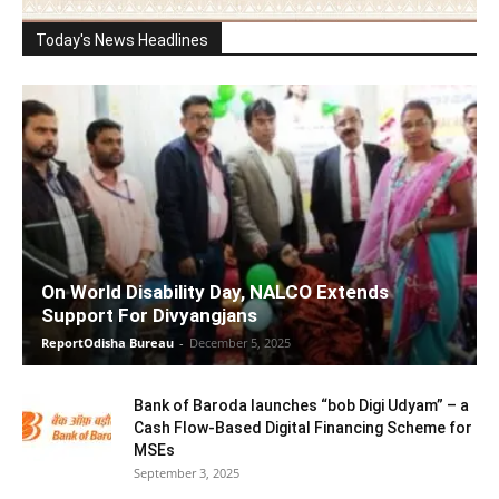
Today's News Headlines
On World Disability Day, NALCO Extends
Support For Divyangjans
ReportOdisha Bureau
-
December 5, 2025
Bank of Baroda launches “bob Digi Udyam” – a
Cash Flow-Based Digital Financing Scheme for
MSEs
September 3, 2025