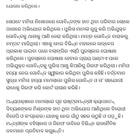
ଯୋଜନା କରିଥିଲେ।
ସେପଟେ ମମିତା ନିଖୋଜରେ ଗୋବିନ୍ଦଙ୍କ ହାତ ଥିବା ପରିବାର ଲୋକେ
ଥାନାରେ ଅଭିଯୋଗ କରିଥିଲେ। ପୁଲିସ ମାମଲା ରୁଜୁ କରି ଅଭିଯୁକ୍ତ
ଗୋବିନ୍ଦକୁ ଥାନାକୁ ଆଣି ଜେରା କରିଥିଲା। ମାତ୍ର ଗୋବିନ୍ଦ ବାରାକରୁ
ଚମ୍ପଟ ମାରିଥିଲା। ଏହାକୁ ନେଇ ବିଭିନ୍ନ ମହଲରେ ଉଦ୍‌ବେଗ
ପ୍ରକାଶ ପାଇବା ପରେ ବଲାଙ୍ଗିର ଏସ୍‌ପି ପୁରସ୍କାର ଘୋଷଣା
କରିଥିଲେ। ପୁରସ୍କାର ଘୋଷଣା ହେବାର ପ୍ରାୟ ଘଣ୍ଟାଏ ପରେ
ଅଭିଯୁକ୍ତ ଗୋବିନ୍ଦକୁ ପୁଲିସ ଆଖୁ କିଆରିରୁ ଗିରଫ କରିଥିଲା। ମମିତା
ହତ୍ୟା ନେଇ ଗୋବିନ୍ଦ ସ୍ୱୀକାର କରିଥିବା ପୁଲିସ କହିଛି। ବର୍ତ୍ତମାନ
ସୁଦ୍ଧା ମମିତା ହତ୍ୟା ମାମଲାରେ ପୁଲିସ ଗୋବିନ୍ଦ ଓ ତା’ ସହଯୋଗୀ
ରାଧେକୁ ଗିରଫ କରି କୋର୍ଟ ଚାଲାଣ କରିଛି।
ଅନ୍ୟପକ୍ଷରେ ମାମଲାରେ ଗୃହ ରାଷ୍ଟ୍ରମନ୍ତ୍ରୀ କ୍ୟାପଟେନ୍‌
ଦିବ୍ୟଶଙ୍କର ମିଶ୍ରଙ୍କ ହାତ ଥିବା ଅଭିଯୋଗ ଆଣିଥିଲେ ବିରୋଧୀ
ବିଜେପି ଓ କଂଗ୍ରେସ। ଯାହାକୁ ନେଇ ଗାଁଠୁ ସହର ଉଠୁଛି ଓ ପଡ଼ୁଛି।
ମନ୍ତ୍ରୀଙ୍କ ବହିସ୍କାର ଓ ଗିରଫ ଦାବିରେ ବିଭିନ୍ନ ରାଜନୈତିକ
ଦଳମାନେ ପ୍ରତିବାଦ କରୁଛନ୍ତି।