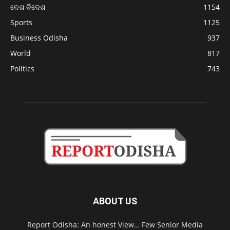
ଦେଶ ବିଦେଶ
1154
Sports
1125
Business Odisha
937
World
817
Politics
743
ABOUT US
Report Odisha: An honest View… Few Senior Media