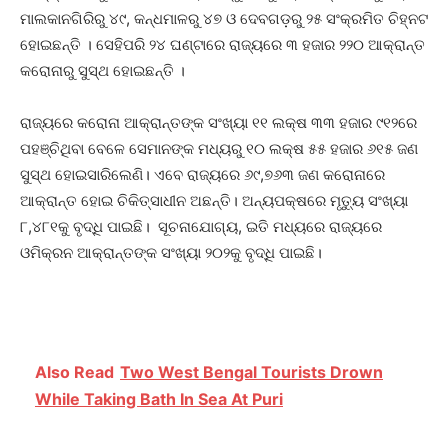
ମାଲକାନଗିରିରୁ ୪୯, କନ୍ଧମାଳରୁ ୪୭ ଓ ଦେବଗଡ଼ରୁ ୨୫ ସଂକ୍ରମିତ ଚିହ୍ନଟ
ହୋଇଛନ୍ତି । ସେହିପରି ୨୪ ଘଣ୍ଟାରେ ରାଜ୍ୟରେ ୩ ହଜାର ୨୨୦ ଆକ୍ରାନ୍ତ
କରୋନାରୁ ସୁସ୍ଥ ହୋଇଛନ୍ତି ।
ରାଜ୍ୟରେ କରୋନା ଆକ୍ରାନ୍ତଙ୍କ ସଂଖ୍ୟା ୧୧ ଲକ୍ଷ ୩୩ ହଜାର ୯୧୨ରେ
ପହଞ୍ଚିଥିବା ବେଳେ ସେମାନଙ୍କ ମଧ୍ୟରୁ ୧୦ ଲକ୍ଷ ୫୫ ହଜାର ୬୧୫ ଜଣ
ସୁସ୍ଥ ହୋଇସାରିଲେଣି। ଏବେ ରାଜ୍ୟରେ ୬୯,୭୬୩ ଜଣ କରୋନାରେ
ଆକ୍ରାନ୍ତ ହୋଇ ଚିକିତ୍ସାଧୀନ ଅଛନ୍ତି। ଅନ୍ୟପକ୍ଷରେ ମୃତ୍ୟୁ ସଂଖ୍ୟା
୮,୪୮୧କୁ ବୃଦ୍ଧି ପାଇଛି। ସୂଚନାଯୋଗ୍ୟ, ଇତି ମଧ୍ୟରେ ରାଜ୍ୟରେ
ଓମିକ୍ରନ ଆକ୍ରାନ୍ତଙ୍କ ସଂଖ୍ୟା ୨୦୨କୁ ବୃଦ୍ଧି ପାଇଛି।
Also Read
Two West Bengal Tourists Drown
While Taking Bath In Sea At Puri