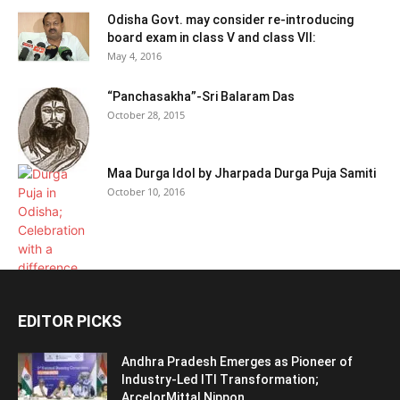
Odisha Govt. may consider re-introducing
board exam in class V and class VII:
May 4, 2016
“Panchasakha”-Sri Balaram Das
October 28, 2015
Maa Durga Idol by Jharpada Durga Puja Samiti
October 10, 2016
EDITOR PICKS
Andhra Pradesh Emerges as Pioneer of
Industry-Led ITI Transformation;
ArcelorMittal Nippon...