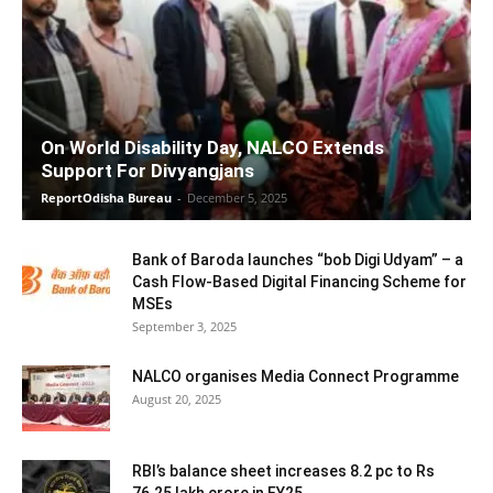
On World Disability Day, NALCO Extends
Support For Divyangjans
ReportOdisha Bureau
-
December 5, 2025
Bank of Baroda launches “bob Digi Udyam” – a
Cash Flow-Based Digital Financing Scheme for
MSEs
September 3, 2025
NALCO organises Media Connect Programme
August 20, 2025
RBI’s balance sheet increases 8.2 pc to Rs
76.25 lakh crore in FY25