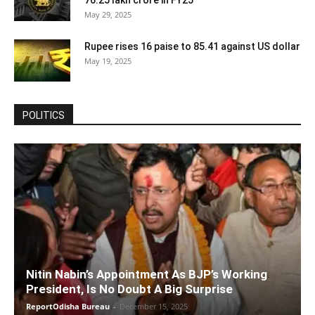
May 29, 2025
Rupee rises 16 paise to 85.41 against US dollar
May 19, 2025
POLITICS
Nitin Nabin’s Appointment As BJP’s Working
President, Is No Doubt A Big Surprise
ReportOdisha Bureau
-
December 15, 2025