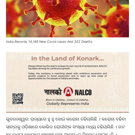
India Records 14,148 New Covid cases And 302 Deaths
ଭୁବନେଶ୍ୱର: ରାଜ୍ୟରେ ହୁ ହୁ ହୋଇ କରୋନା ବଢିଚାଲିଛି । କରୋନା ବଢିବା
ସାଙ୍ଗକୁ ଓଡ଼ିଶାରେ କୋଭିଡ ରୋଗୀଙ୍କ ସଂଖ୍ୟା ମଧ୍ୟ ବଢିଚାଲିଛି । ଗତ
୨୪ ଘଣ୍ଟା ମଧ୍ୟରେ ୧୧୧୭୭ ନୂଆ ଆକ୍ରାନ୍ତ ଚିହ୍ନଟ ହୋଇଛନ୍ତି ।