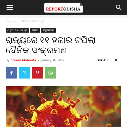
Home
ଓଡ଼ିଆ ରେ ପଢନ୍ତୁ
ଓଡ଼ିଆ ରେ ପଢନ୍ତୁ
ରାଜ୍ୟ
ସ୍ୱାସ୍ଥ୍ୟ
ରାଜ୍ୟରେ ୧୧ ହଜାର ଟପିଲା
ଦୈନିକ ସଂକ୍ରମଣ
By
Sriram Mohanty
-
January 16, 2022
417
0