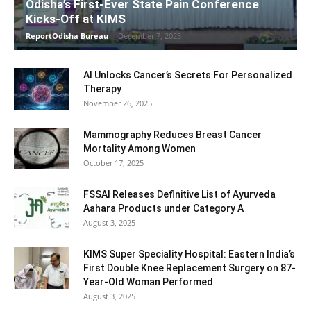
Odisha’s First-Ever State Pain Conference
Kicks-Off at KIMS
ReportOdisha Bureau
-
December 7, 2025
AI Unlocks Cancer’s Secrets For Personalized
Therapy
November 26, 2025
Mammography Reduces Breast Cancer
Mortality Among Women
October 17, 2025
FSSAI Releases Definitive List of Ayurveda
Aahara Products under Category A
August 3, 2025
KIMS Super Speciality Hospital: Eastern India’s
First Double Knee Replacement Surgery on 87-
Year-Old Woman Performed
August 3, 2025