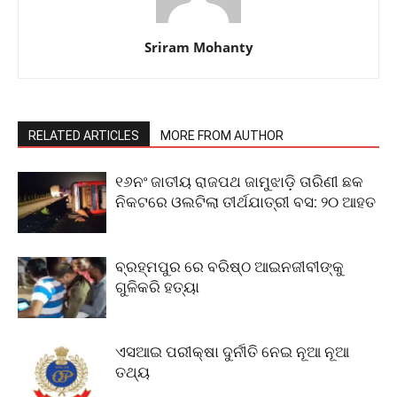
Sriram Mohanty
RELATED ARTICLES
MORE FROM AUTHOR
୧୬ନଂ ଜାତୀୟ ରାଜପଥ ଜାମୁଝାଡ଼ି ତାରିଣୀ ଛକ
ନିକଟରେ ଓଲଟିଲା ତୀର୍ଥଯାତ୍ରୀ ବସ: ୨୦ ଆହତ
ବ୍ରହ୍ମପୁର ରେ ବରିଷ୍ଠ ଆଇନଜୀବୀଙ୍କୁ
ଗୁଳିକରି ହତ୍ୟା
ଏସଆଇ ପରୀକ୍ଷା ଦୁର୍ନୀତି ନେଇ ନୂଆ ନୂଆ
ତଥ୍ୟ