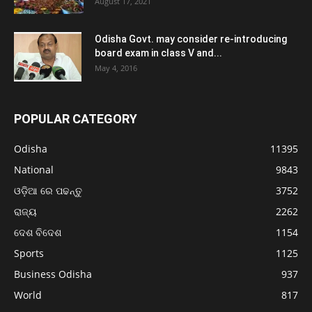
August 17, 2021
Odisha Govt. may consider re-introducing
board exam in class V and...
May 4, 2016
POPULAR CATEGORY
Odisha
11395
National
9843
ଓଡ଼ିଆ ରେ ପଢନ୍ତୁ
3752
ରାଜ୍ୟ
2262
ଦେଶ ବିଦେଶ
1154
Sports
1125
Business Odisha
937
World
817