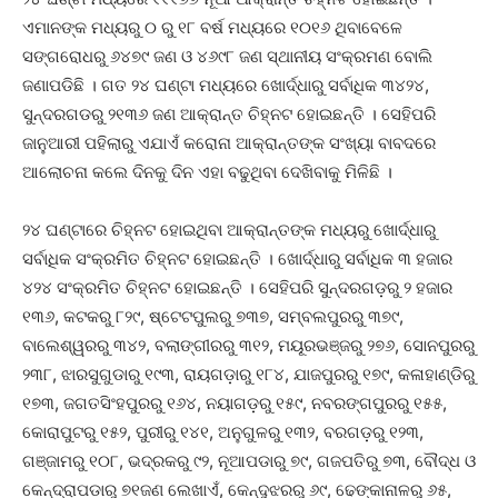
ଏମାନଙ୍କ ମଧ୍ୟରୁ ୦ ରୁ ୧୮ ବର୍ଷ ମଧ୍ୟରେ ୧୦୧୬ ଥିବାବେଳେ
ସଙ୍ଗରୋଧରୁ ୬୪୭୯ ଜଣ ଓ ୪୬୯୮ ଜଣ ସ୍ଥାନୀୟ ସଂକ୍ରମଣ ବୋଲି
ଜଣାପଡିଛି । ଗତ ୨୪ ଘଣ୍ଟା ମଧ୍ୟରେ ଖୋର୍ଦ୍ଧାରୁ ସର୍ବାଧିକ ୩୪୨୪,
ସୁନ୍ଦରଗଡରୁ ୨୧୩୬ ଜଣ ଆକ୍ରାନ୍ତ ଚିହ୍ନଟ ହୋଇଛନ୍ତି । ସେହିପରି
ଜାନୁଆରୀ ପହିଲାରୁ ଏଯାଏଁ କରୋନା ଆକ୍ରାନ୍ତଙ୍କ ସଂଖ୍ୟା ବାବଦରେ
ଆଲୋଚନା କଲେ ଦିନକୁ ଦିନ ଏହା ବଢୁଥିବା ଦେଖିବାକୁ ମିଳିଛି ।
୨୪ ଘଣ୍ଟାରେ ଚିହ୍ନଟ ହୋଇଥିବା ଆକ୍ରାନ୍ତଙ୍କ ମଧ୍ୟରୁ ଖୋର୍ଦ୍ଧାରୁ
ସର୍ବାଧିକ ସଂକ୍ରମିତ ଚିହ୍ନଟ ହୋଇଛନ୍ତି । ଖୋର୍ଦ୍ଧାରୁ ସର୍ବାଧିକ ୩ ହଜାର
୪୨୪ ସଂକ୍ରମିତ ଚିହ୍ନଟ ହୋଇଛନ୍ତି । ସେହିପରି ସୁନ୍ଦରଗଡ଼ରୁ ୨ ହଜାର
୧୩୬, କଟକରୁ ୮୨୯, ଷ୍ଟେଟପୁଲରୁ ୭୩୭, ସମ୍ବଲପୁରରୁ ୩୭୯,
ବାଲେଶ୍ୱରରୁ ୩୪୨, ବଲାଙ୍ଗୀରରୁ ୩୧୨, ମୟୂରଭଞ୍ଜରୁ ୨୭୬, ସୋନପୁରରୁ
୨୩୮, ଝାରସୁଗୁଡାରୁ ୧୯୩, ରାୟଗଡ଼ାରୁ ୧୮୪, ଯାଜପୁରରୁ ୧୭୯, କଳାହାଣ୍ଡିରୁ
୧୭୩, ଜଗତସିଂହପୁରରୁ ୧୬୪, ନୟାଗଡ଼ରୁ ୧୫୯, ନବରଙ୍ଗପୁରରୁ ୧୫୫,
କୋରାପୁଟରୁ ୧୫୨, ପୁରୀରୁ ୧୪୧, ଅନୁଗୁଳରୁ ୧୩୨, ବରଗଡ଼ରୁ ୧୨୩,
ଗଞ୍ଜାମରୁ ୧୦୮, ଭଦ୍ରକରୁ ୯୨, ନୂଆପଡାରୁ ୭୯, ଗଜପତିରୁ ୭୩, ବୌଦ୍ଧ ଓ
କେନ୍ଦ୍ରାପଡାରୁ ୭୧ଜଣ ଲେଖାଏଁ, କେନ୍ଦୁଝରରୁ ୬୯, ଢେଙ୍କାନାଳରୁ ୬୫,