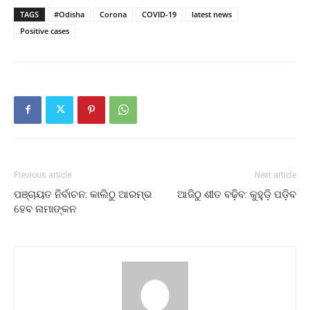
TAGS
#Odisha
Corona
COVID-19
latest news
Positive cases
Previous article
Next article
ପଞ୍ଚାୟତ ନିର୍ବାଚନ: କାଲିଠୁ ଆରମ୍ଭ
ଆଜିଠୁ ଶୀତ ବଢ଼ିବ: କୁହୁଡ଼ି ପଡ଼ିବ
ହେବ ନାମାଙ୍କନ