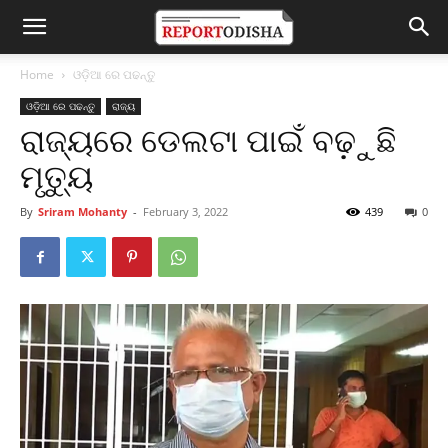
Home
ଓଡ଼ିଆ ରେ ପଢନ୍ତୁ
ଓଡ଼ିଆ ରେ ପଢନ୍ତୁ
ରାଜ୍ୟ
ରାଜ୍ୟରେ ଡେଲଟା ପାଇଁ ବଢ଼ୁଛି
ମୃତ୍ୟୁ
By
Sriram Mohanty
-
February 3, 2022
439
0