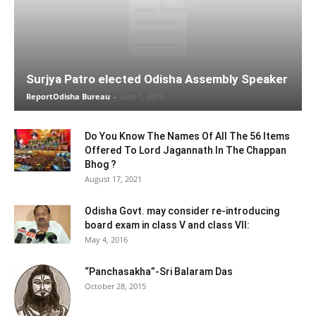
Surjya Patro elected Odisha Assembly Speaker
ReportOdisha Bureau
-
June 1, 2019
Do You Know The Names Of All The 56 Items
Offered To Lord Jagannath In The Chappan
Bhog ?
August 17, 2021
Odisha Govt. may consider re-introducing
board exam in class V and class VII:
May 4, 2016
“Panchasakha”-Sri Balaram Das
October 28, 2015