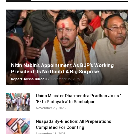
Nitin Nabin’s Appointment As BJP’s Working
President, Is No Doubt A Big Surprise
ReportOdisha Bureau
-
December 15, 2025
Union Minister Dharmendra Pradhan Joins ‘
‘Ekta Padayatra’ In Sambalpur
November 26, 2025
Nuapada By-Election: All Preparations
Completed For Counting
November 13, 2025