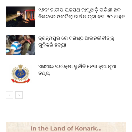
୧୬ନଂ ଜାତୀୟ ରାଜପଥ ଜାମୁଝାଡ଼ି ତାରିଣୀ ଛକ
ନିକଟରେ ଓଲଟିଲା ତୀର୍ଥଯାତ୍ରୀ ବସ: ୨୦ ଆହତ
ବ୍ରହ୍ମପୁର ରେ ବରିଷ୍ଠ ଆଇନଜୀବୀଙ୍କୁ
ଗୁଳିକରି ହତ୍ୟା
ଏସଆଇ ପରୀକ୍ଷା ଦୁର୍ନୀତି ନେଇ ନୂଆ ନୂଆ
ତଥ୍ୟ