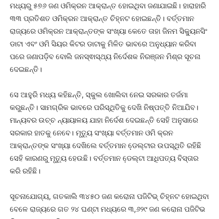
ମଧ୍ୟରୁ ୫୭୬ ଜଣ ଓମିକ୍ରନ ଆକ୍ରାନ୍ତ ହୋଇଥିବା ଜଣାଯାଇଛି। ହାରାହାରି
୩୩ ପ୍ରତିଶତ ଓମିକ୍ରନ ଆକ୍ରାନ୍ତ ଚିହ୍ନଟ ହୋଇଛନ୍ତି। ବର୍ତ୍ତମାନ
ରାଜ୍ୟରେ ଓମିକ୍ରନ ଆକ୍ରାନ୍ତଙ୍କ ସଂଖ୍ୟା କେତେ ତାହା ଜିନମ ସିକ୍ୟୁନସିଂ
ଡାଟା ଏବଂ ଓମି ସିୟର କିଟର ଡାଟାକୁ ମିଳିତ ଭାବରେ ଅନୁଧ୍ୟାନ କରିବା
ପରେ ଜଣାପଡ଼ିବ ବୋଲି ଜନସ୍ଵାସ୍ଥ୍ୟ ନିର୍ଦେଶକ ନିରଞ୍ଜନ ମିଶ୍ର ସୂଚନା
ଦେଇଛନ୍ତି।
ସେ ଆହୁରି ମଧ୍ୟ କହିଛନ୍ତି, ସ୍କୁଲ ଖୋଲିବା ନେଇ ସରକାର ତର୍ଜମା
କରୁଛନ୍ତି। ସାମଗ୍ରିକ ଭାବରେ ପରିସ୍ଥିତିକୁ ଦେଖି ନିଷ୍ପତ୍ତି ନିଆଯିବ।
ମାନ୍ୟବର ଉଚ୍ଚ ନ୍ୟାୟାଳୟ ଯାହା ନିର୍ଦେଶ ଦେଇଛନ୍ତି ସେହି ଅନୁସାରେ
ସରକାର ହାତକୁ ନେବେ। ମୃତ୍ୟୁ ସଂଖ୍ୟା ବର୍ତ୍ତମାନ ଓମି କ୍ରନ
ଆକ୍ରାନ୍ତଙ୍କ ସଂଖ୍ୟା ଦେଖିଲେ ବର୍ତ୍ତମାନ ଡେ଼ଲ୍ଟାର ଉପସ୍ଥିତି ରହିଛି
ସେହି କାରଣରୁ ମୃତ୍ୟୁ ହେଉଛି। ବର୍ତ୍ତମାନ ଡେ଼ଲ୍ଟା ଆଧିପତ୍ୟ ବିସ୍ତାର
କରି ରହିଛି।
ସୂଚନାଯୋଗ୍ୟ, ଗତକାଲି ୩୪୫୦ ଜଣ କରୋନା ପଜିଟିଭ୍ ଚିହ୍ନଟ ହୋଇଥିବା
ବେଳେ ରାଜ୍ୟରେ ଗତ ୨୪ ଘଣ୍ଟା ମଧ୍ୟରେ ୩,୬୨୯ ଜଣ କରୋନା ପଜିଟିଭ