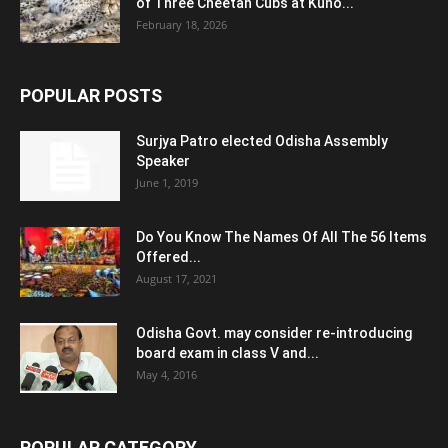
of Three Cheetah Cubs at Kuno...
February 18, 2026
POPULAR POSTS
Surjya Patro elected Odisha Assembly
Speaker
June 1, 2019
Do You Know The Names Of All The 56 Items
Offered...
August 17, 2021
Odisha Govt. may consider re-introducing
board exam in class V and...
May 4, 2016
POPULAR CATEGORY