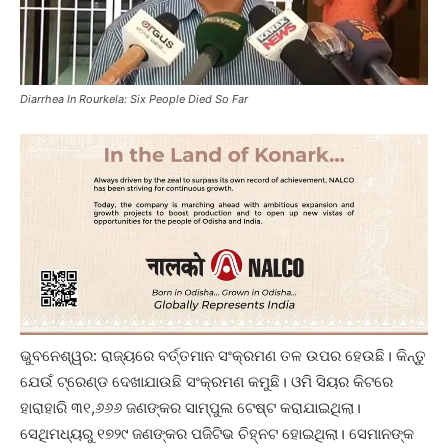
Diarrhea In Rourkela: Six People Died So Far
ଭୁବନେଶ୍ୱର: ରାଜ୍ୟରେ ବର୍ତ୍ତମାନ ସଂକ୍ରମଣ ତଳ ଉପର ହେଉଛି। କିନ୍ତୁ
ଯେଉଁ ଟ୍ରେଣ୍ଡ ଦେଖାଯାଉଛି ସଂକ୍ରମଣ କମୁଛି। ଓମି ସିୟର କିଟରେ
ହାରାହାରି ୩୧,୬୬୬ ଜଣଙ୍କର ସାମ୍ପୁଲ ଟେଷ୍ଟ କରାଯାଇଥିଲା।
ସେଥିମଧ୍ୟରୁ ୧୭୨୯ ଜଣଙ୍କର ପଜିଟିଭ ଚିହ୍ନଟ ହୋଇଥିଲା। ସେମାନଙ୍କ