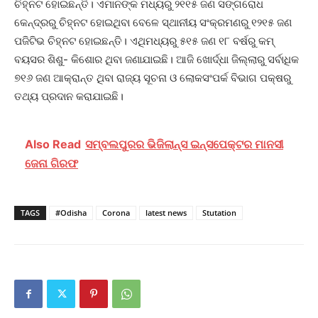
ଚିହ୍ନଟ ହୋଇଛନ୍ତି। ଏମାନଙ୍କ ମଧ୍ୟରୁ ୨୧୧୫ ଜଣ ସଙ୍ଗରୋଧ
କେନ୍ଦ୍ରରୁ ଚିହ୍ନଟ ହୋଇଥିବା ବେଳେ ସ୍ଥାନୀୟ ସଂକ୍ରମଣରୁ ୧୨୧୫ ଜଣ
ପଜିଟିଭ ଚିହ୍ନଟ ହୋଇଛନ୍ତି। ଏଥିମଧ୍ୟରୁ ୫୧୫ ଜଣ ୧୮ ବର୍ଷରୁ କମ୍
ବୟସର ଶିଶୁ- କିଶୋର ଥିବା ଜଣାଯାଇଛି। ଆଜି ଖୋର୍ଦ୍ଧା ଜିଲ୍ଲାରୁ ସର୍ବାଧିକ
୭୧୬ ଜଣ ଆକ୍ରାନ୍ତ ଥିବା ରାଜ୍ୟ ସୂଚନା ଓ ଲୋକସଂପର୍କ ବିଭାଗ ପକ୍ଷରୁ
ତଥ୍ୟ ପ୍ରଦାନ କରାଯାଇଛି।
Also Read
ସମ୍ବଲପୁରର ଭିଜିଲାନ୍ସ ଇନ୍ସପେକ୍ଟର ମାନସୀ
ଜେନା ଗିରଫ
TAGS
#Odisha
Corona
latest news
Stutation