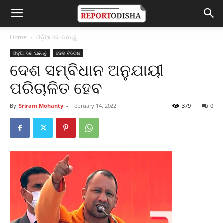
Home
ଓଡ଼ିଆ ରେ ପଢନ୍ତୁ
ଓଡ଼ିଆ ରେ ପଢନ୍ତୁ
ଦେଶ ବିଦେଶ
ଦେଶ ସମ୍ବିଧାନ ଅନୁଯାୟୀ
ପରିଚାଳିତ ହେବ
By
Sriram Mohanty
-
February 14, 2022
379
0