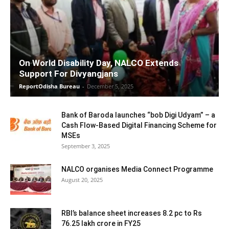
On World Disability Day, NALCO Extends
Support For Divyangjans
ReportOdisha Bureau
-
December 5, 2025
Bank of Baroda launches “bob Digi Udyam” – a
Cash Flow-Based Digital Financing Scheme for
MSEs
September 3, 2025
NALCO organises Media Connect Programme
August 20, 2025
RBI’s balance sheet increases 8.2 pc to Rs
76.25 lakh crore in FY25