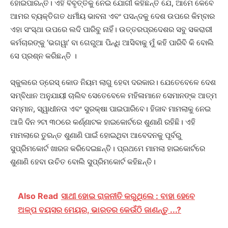
ହୋଇପାରନ୍ତି। ଏହି ବିବୃତ୍ତିକୁ ନେଇ ଯୋଗୀ କହିଛନ୍ତି ଯେ, ଆମେ କେବେ
ଆମର ବ୍ୟକ୍ତିଗତ ଧର୍ମୀୟ ଭାବନା ଏବଂ ପସନ୍ଦକୁ ଦେଶ ଉପରେ କିମ୍ବାର
ଏହା ସଂସ୍ଥା ଉପରେ ଲଦି ପାରିବୁ ନାହିଁ। ଉତ୍ତରପ୍ରଦେଶର ସବୁ ସକରାରୀ
କର୍ମଚାରଙ୍କୁ ‘ଭଗୱା’ ବା ଗେରୁଆ ପିନ୍ଧି ଆସିବାକୁ ମୁଁ କହି ପାରିବି କି ବୋଲି
ସେ ପ୍ରଶ୍ନ କରିଛନ୍ତି ।
ସ୍କୁଲରେ ଡ୍ରେସ୍‌ କୋଡ ନିୟମ ଲାଗୁ ହେବା ଦରକାର। ଯେତେବେଳେ ଦେଶ
ସମ୍ବିଧାନ ଅନୁଯାୟୀ ଚାଲିବ ସେତେବେଳେ ମହିଳାମାନେ ସେମାନଙ୍କ ଆତ୍ମ
ସମ୍ମାନ, ସ୍ୱାଧୀନତା ଏବଂ ସୁରକ୍ଷା ପାଇପାରିବେ। ହିଜାବ ମାମଲାକୁ ନେଇ
ଆଜି ଦିନ ୨ଟା ୩୦ରେ କର୍ଣ୍ଣାଟକ ହାଇକୋର୍ଟରେ ଶୁଣାଣି ରହିଛି। ଏହି
ମାମଲାରେ ତୁରନ୍ତ ଶୁଣାଣି ପାଇଁ ହୋଇଥିବା ଆବେଦନକୁ ପୂର୍ବରୁ
ସୁପ୍ରିମକୋର୍ଟ ଖାରଜ କରିଦେଇଛନ୍ତି। ପ୍ରଥମେ ମାମଲା ହାଇକୋର୍ଟରେ
ଶୁଣାଣି ହେବା ଉଚିତ ବୋଲି ସୁପ୍ରିମକୋର୍ଟ କହିଛନ୍ତି।
Also Read
ସାଥୀ ହୋଇ ରାଜନୀତି କରୁଥିଲେ : ବାହା ହେବେ
ଅଳ୍ପ ବୟସର ମେୟର, ଭାରତର କେଉଁଠି ଜାଣନ୍ତୁ ...?