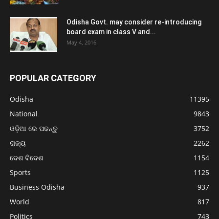
Odisha Govt. may consider re-introducing
board exam in class V and...
May 4, 2016
POPULAR CATEGORY
Odisha
11395
National
9843
ଓଡ଼ିଆ ରେ ପଢନ୍ତୁ
3752
ରାଜ୍ୟ
2262
ଦେଶ ବିଦେଶ
1154
Sports
1125
Business Odisha
937
World
817
Politics
743