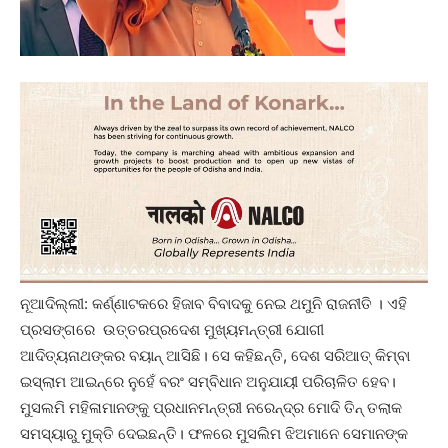
ନୂଆଦିଲ୍ଲୀ: କର୍ଣ୍ଣାଟକରେ ହିଜାବ ବିବାଦକୁ ନେଇ ଥମୁନି ରାଜନୀତି । ଏହି
ପ୍ରସଙ୍ଗରେ ଉତ୍ତରପ୍ରଦେଶ ମୁଖ୍ୟମନ୍ତ୍ରୀ ଯୋଗୀ
ଆଦିତ୍ୟନାଥଙ୍କର ବୟାନ୍ ଆସିଛି। ସେ କହିଛନ୍ତି, ଦେଶ ସରିଆତ୍‌ କିମ୍ବା
ଇସ୍‌ଲାମ ଆଇନ୍‌ରେ ନୁହେଁ ବରଂ ସମ୍ବିଧାନ ଅନୁଯାୟୀ ପରିଚାଳିତ ହେବ।
ମୁସଲମି ମହିଳାମାନଙ୍କୁ ପ୍ରଧାନମନ୍ତ୍ରୀ ନରେନ୍ଦ୍ର ମୋଦି ତିନ୍‌ ତଲାକ
ସମସ୍ୟାରୁ ମୁକ୍ତି ଦେଇଛନ୍ତି। ଫଳରେ ମୁସଲିମ ଝିଅମାନେ ସେମାନଙ୍କ