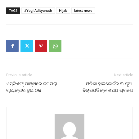
TAGS
#Yogi Adityanath
Hijab
latest news
Previous article
Next article
ଏସ୍‌ଟିଏଫ୍ ପାଞ୍ଝାରେ ଜମତାରା
ଓଡ଼ିଶା ହାଇକୋର୍ଟର ୩ ନୂଆ
ଗ୍ୟାଙ୍ଗର ଦୁଇ ଠକ
ବିଚାରପତିଙ୍କ ଶପଥ ଗ୍ରହଣ