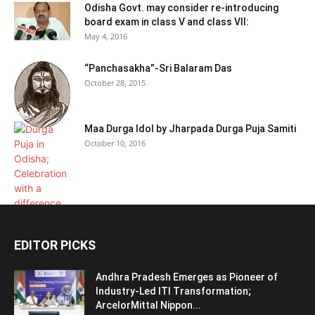
Odisha Govt. may consider re-introducing
board exam in class V and class VII:
May 4, 2016
“Panchasakha”-Sri Balaram Das
October 28, 2015
Maa Durga Idol by Jharpada Durga Puja Samiti
October 10, 2016
EDITOR PICKS
Andhra Pradesh Emerges as Pioneer of
Industry-Led ITI Transformation;
ArcelorMittal Nippon...