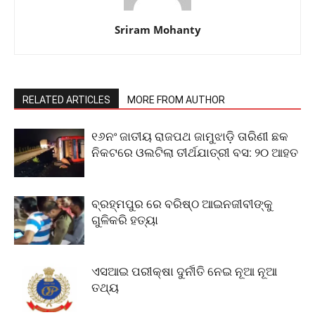
Sriram Mohanty
RELATED ARTICLES
MORE FROM AUTHOR
୧୬ନଂ ଜାତୀୟ ରାଜପଥ ଜାମୁଝାଡ଼ି ତାରିଣୀ ଛକ
ନିକଟରେ ଓଲଟିଲା ତୀର୍ଥଯାତ୍ରୀ ବସ: ୨୦ ଆହତ
ବ୍ରହ୍ମପୁର ରେ ବରିଷ୍ଠ ଆଇନଜୀବୀଙ୍କୁ
ଗୁଳିକରି ହତ୍ୟା
ଏସଆଇ ପରୀକ୍ଷା ଦୁର୍ନୀତି ନେଇ ନୂଆ ନୂଆ
ତଥ୍ୟ