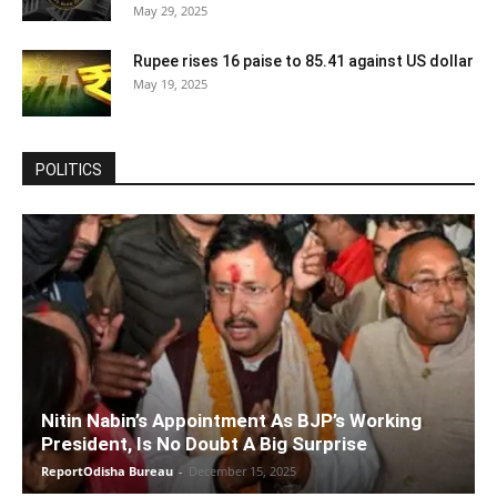
May 29, 2025
Rupee rises 16 paise to 85.41 against US dollar
May 19, 2025
POLITICS
Nitin Nabin’s Appointment As BJP’s Working
President, Is No Doubt A Big Surprise
ReportOdisha Bureau
-
December 15, 2025