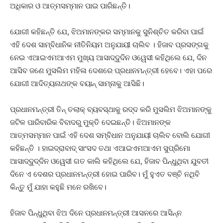
ଅଧିକାର ଓ ଆତ୍ମସମ୍ମାନ ପାଇ ପାରିଛନ୍ତି।
ଯୋଗୀ କହିଛନ୍ତି ଯେ, ଝିଅମାନଙ୍କର ସମ୍ମାନକୁ ସୁନିଶ୍ଚିତ କରିବା ପାଇଁ
ଏହି ଦେଶ ସାମ୍ବିଧାନିକ ନୀତିନିୟମ ଅନୁଯାୟୀ ଚାଲିବ । ହିଜାବ ପ୍ରସଙ୍ଗକୁ
ନେଇ ଏଆଇଏମଆଏମ ମୁଖ୍ୟ ଆସାଦ୍ଦୁଦିନ ଓୱେସୀ କହିଥିଲେ ଯେ, ଦିନ
ଆସିବ ଜଣେ ମୁସଲିମ ମହିଳା ଦେଶରେ ପ୍ରଧାନମନ୍ତ୍ରୀ ହେବେ। ଏହା ପରେ
ଯୋଗୀ ଆଦିତ୍ୟନାଥଙ୍କ ବୟାନ୍‌ ସାମ୍ନାକୁ ଆସିଛି।
ପ୍ରଧାନମନ୍ତ୍ରୀ ତିନ୍‌ ତଲାକ୍‌ ବ୍ୟବସ୍ଥାକୁ ରଦ୍ଦ କରି ମୁସଲିମ ଝିଅମାନଙ୍କୁ
ଜଟିଳ ପାରିବାରିକ ବିବାଦରୁ ମୁକ୍ତି ଦେଇଛନ୍ତି। ଝିଅମାନଙ୍କ
ଆତ୍ମସମ୍ମାନ ପାଇଁ ଏହି ଦେଶ ସମ୍ବିଧାନ ଅନୁଯାୟୀ ଚାଲିବ ବୋଲି ଯୋଗୀ
କହିଛନ୍ତି । ହାଇଦ୍ରାବାଦ୍‌ ସାଂସଦ ତଥା ଏଆଇଏମଆଏମ ସୁପ୍ରିମୋ
ଆସାଦ୍ଦୁଦ୍ଦିନ ଓୱେସୀ ଗତ କାଲି କହିଥିଲେ ଯେ, ହିଜାବ ପିନ୍ଧୁଥିବା ଯୁବତୀ
ଦିନେ ଏ ଦେଶର ପ୍ରଧାନମନ୍ତ୍ରୀ ହୋଇ ପାରିବ। ମୁଁ ହୁଏତ ବଞ୍ଚି ନଥିବି
କିନ୍ତୁ ମୁଁ ଯାହା କହୁଛି ମନେ ରଖିବେ।
ହିଜାବ ପିନ୍ଧୁଥିବା ଝିଅ ଦିନେ ପ୍ରଧାନମନ୍ତ୍ରୀ ଆସନରେ ଆସିନ୍ନ