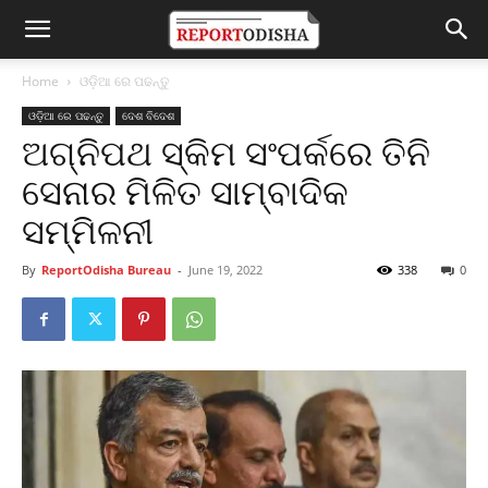
Home
ଓଡ଼ିଆ ରେ ପଢନ୍ତୁ
ଓଡ଼ିଆ ରେ ପଢନ୍ତୁ
ଦେଶ ବିଦେଶ
ଅଗ୍ନିପଥ ସ୍କିମ ସଂପର୍କରେ ତିନି
ସେନାର ମିଳିତ ସାମ୍ବାଦିକ
ସମ୍ମିଳନୀ
By
ReportOdisha Bureau
-
June 19, 2022
338
0