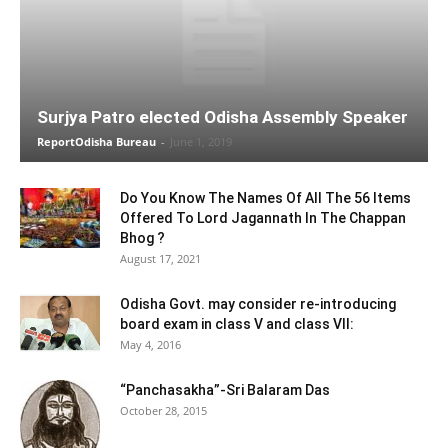
Surjya Patro elected Odisha Assembly Speaker
ReportOdisha Bureau
-
June 1, 2019
Do You Know The Names Of All The 56 Items
Offered To Lord Jagannath In The Chappan
Bhog ?
August 17, 2021
Odisha Govt. may consider re-introducing
board exam in class V and class VII:
May 4, 2016
“Panchasakha”-Sri Balaram Das
October 28, 2015