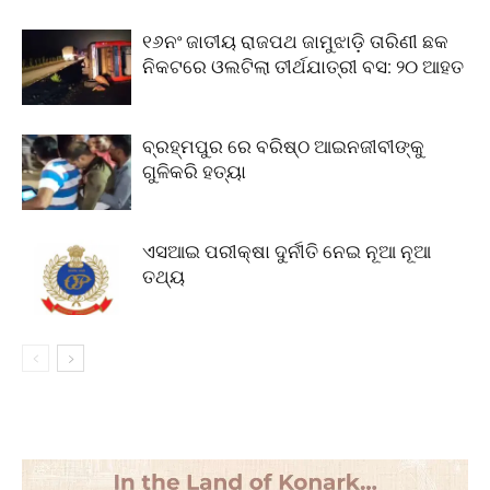
୧୬ନଂ ଜାତୀୟ ରାଜପଥ ଜାମୁଝାଡ଼ି ତାରିଣୀ ଛକ
ନିକଟରେ ଓଲଟିଲା ତୀର୍ଥଯାତ୍ରୀ ବସ: ୨୦ ଆହତ
ବ୍ରହ୍ମପୁର ରେ ବରିଷ୍ଠ ଆଇନଜୀବୀଙ୍କୁ
ଗୁଳିକରି ହତ୍ୟା
ଏସଆଇ ପରୀକ୍ଷା ଦୁର୍ନୀତି ନେଇ ନୂଆ ନୂଆ
ତଥ୍ୟ