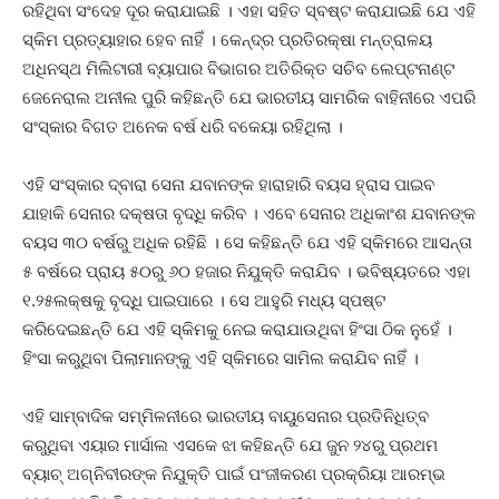
ରହିଥିବା ସଂଦେହ ଦୂର କରାଯାଇଛି । ଏହା ସହିତ ସ୍ବଷ୍ଟ କରାଯାଇଛି ଯେ ଏହି
ସ୍କିମ ପ୍ରତ୍ୟାହାର ହେବ ନାହିଁ । କେନ୍ଦ୍ର ପ୍ରତିରକ୍ଷା ମନ୍ତ୍ରାଳୟ
ଅଧିନସ୍ଥ ମିଲିଟାରୀ ବ୍ୟାପାର ବିଭାଗର ଅତିରିକ୍ତ ସଚିବ ଲେପ୍ଟନାଣ୍ଟ
ଜେନେରାଲ ଅନୀଲ ପୁରି କହିଛନ୍ତି ଯେ ଭାରତୀୟ ସାମରିକ ବାହିନୀରେ ଏପରି
ସଂସ୍କାର ବିଗତ ଅନେକ ବର୍ଷ ଧରି ବକେୟା ରହିଥିଲା ।
ଏହି ସଂସ୍କାର ଦ୍ବାରା ସେନା ଯବାନଙ୍କ ହାରାହାରି ବୟସ ହ୍ରାସ ପାଇବ
ଯାହାକି ସେନାର ଦକ୍ଷତା ବୃଦ୍ଧି କରିବ । ଏବେ ସେନାର ଅଧିକାଂଶ ଯବାନଙ୍କ
ବୟସ ୩୦ ବର୍ଷରୁ ଅଧିକ ରହିଛି । ସେ କହିଛନ୍ତି ଯେ ଏହି ସ୍କିମରେ ଆସନ୍ତା
୫ ବର୍ଷରେ ପ୍ରାୟ ୫୦ରୁ ୬୦ ହଜାର ନିଯୁକ୍ତି କରାଯିବ । ଭବିଷ୍ୟତରେ ଏହା
୧.୨୫ଲକ୍ଷକୁ ବୃଦ୍ଧି ପାଇପାରେ । ସେ ଆହୁରି ମଧ୍ୟ ସ୍ପଷ୍ଟ
କରିଦେଇଛନ୍ତି ଯେ ଏହି ସ୍କିମକୁ ନେଇ କରାଯାଉଥିବା ହିଂସା ଠିକ ନୁହେଁ ।
ହିଂସା କରୁଥିବା ପିଲାମାନଙ୍କୁ ଏହି ସ୍କିମରେ ସାମିଲ କରାଯିବ ନାହିଁ ।
ଏହି ସାମ୍ବାଦିକ ସମ୍ମିଳନୀରେ ଭାରତୀୟ ବାୟୁସେନାର ପ୍ରତିନିଧିତ୍ବ
କରୁଥିବା ଏୟାର ମାର୍ସାଲ ଏସକେ ଝା କହିଛନ୍ତି ଯେ ଜୁନ ୨୪ରୁ ପ୍ରଥମ
ବ୍ୟାଚ୍ ଅଗ୍ନିବୀରଙ୍କ ନିଯୁକ୍ତି ପାଇଁ ପଂଜୀକରଣ ପ୍ରକ୍ରିୟା ଆରମ୍ଭ