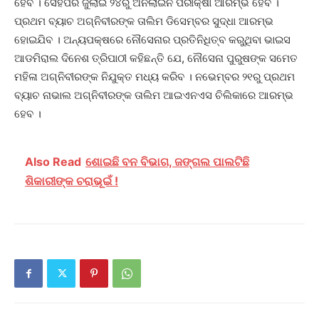
ହେବ । ସେହିପରି ଜୁଲାଇ ୨୪ରୁ ଅନଲାଇନ ପରୀକ୍ଷା ଆରମ୍ଭ ହେବ ।
ପ୍ରଥମ ବ୍ୟାଚ ଅଗ୍ନିବୀରଙ୍କ ତାଲିମ ଡିସେମ୍ବର ସୁଦ୍ଧା ଆରମ୍ଭ
ହୋଇଯିବ । ଅନ୍ୟପକ୍ଷରେ ନୌସେନାର ପ୍ରତିନିଧିତ୍ବ କରୁଥିବା ଭାଇସ
ଆଡମିରାଲ ଦିନେଶ ତ୍ରିପାଠୀ କହିଛନ୍ତି ଯେ, ନୌସେନା ପୁରୁଷଙ୍କ ସମେତ
ମହିଳା ଅଗ୍ନିବୀରଙ୍କ ନିଯୁକ୍ତ ମଧ୍ୟ କରିବ । ନଭେମ୍ବର ୨୧ରୁ ପ୍ରଥମ
ବ୍ୟାଚ ନାଭାଲ ଅଗ୍ନିବୀରଙ୍କ ତାଲିମ ଆଇଏନଏସ ଚିଲିକାରେ ଆରମ୍ଭ
ହେବ ।
Also Read
ଶୋଇଛି ବନ ବିଭାଗ, ଜଙ୍ଗଲ ପାଲଟିଛି
ଶିକାରୀଙ୍କ ଚରାଭୂଇଁ !