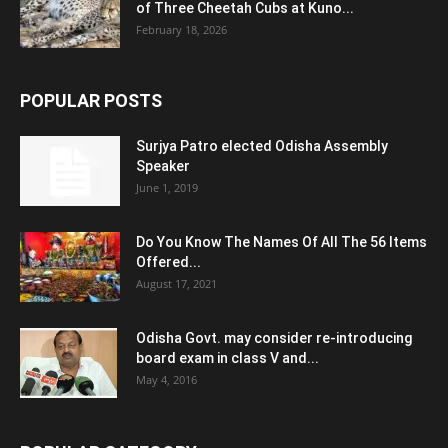
of Three Cheetah Cubs at Kuno...
February 18, 2026
POPULAR POSTS
Surjya Patro elected Odisha Assembly
Speaker
June 1, 2019
Do You Know The Names Of All The 56 Items
Offered...
August 17, 2021
Odisha Govt. may consider re-introducing
board exam in class V and...
May 4, 2016