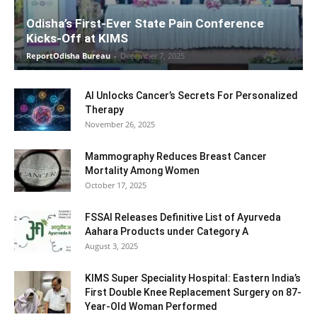
Odisha’s First-Ever State Pain Conference
Kicks-Off at KIMS
ReportOdisha Bureau
-
December 7, 2025
AI Unlocks Cancer’s Secrets For Personalized
Therapy
November 26, 2025
Mammography Reduces Breast Cancer
Mortality Among Women
October 17, 2025
FSSAI Releases Definitive List of Ayurveda
Aahara Products under Category A
August 3, 2025
KIMS Super Speciality Hospital: Eastern India’s
First Double Knee Replacement Surgery on 87-
Year-Old Woman Performed