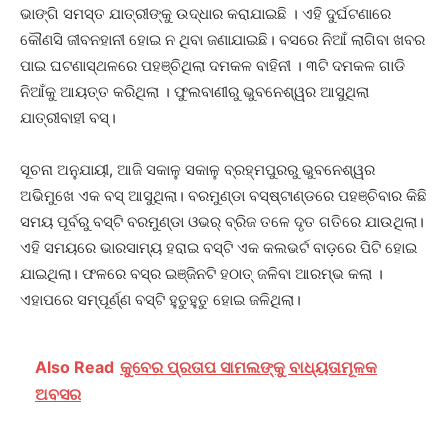
ଭାଙ୍ଗି ସମସ୍ତ ଯାତ୍ରୀଙ୍କୁ ଉଦ୍ଧାର କରାଯାଇଛି । ଏହି ଦୁର୍ଘଟଣାରେ
କୌଣସି ଜୀବନହାନୀ ହୋଇ ନ ଥିବା ଜଣାଯାଇଛି। ବସରେ ନିଆଁ ଲାଗିବା ଖବର
ପାଇ ଘଟଣାସ୍ଥଳରେ ପହଞ୍ଚିଥିଲା ଦମକଳ ବାହିନୀ । ୩ଟି ଦମକଳ ଗାଡି
ନିଆଁକୁ ଆୟତ୍ତ କରିଥିଲା । ଫୁଲବାଣୀରୁ ଭୁବନେଶ୍ୱର ଆସୁଥିଲା
ଯାତ୍ରୀବାହୀ ବସ୍।
ସୂଚନା ଅନୁଯାୟୀ, ଆଜି ସକାଳୁ ସକାଳୁ ବ୍ରହ୍ମପୁରରୁ ଭୁବନେଶ୍ୱର
ଅଭିମୁଖେ ଏକ ବସ୍‌ ଆସୁଥିଲା। ବରମୁଣ୍ଡା ବସ୍‌ଷ୍ଟାଣ୍ଡରେ ପହଞ୍ଚିବାର କିଛି
ସମୟ ପୂର୍ବରୁ ବସ୍‌ଟି ବରମୁଣ୍ଡା ଓଭର୍ ବ୍ରିଜ ତଳେ ଦୃତ ଗତିରେ ଯାଉଥିଲା।
ଏହି ସମୟରେ ଭାରସାମ୍ୟ ହରାଇ ବସ୍‌ଟି ଏକ କଲଭର୍ଟ ବାଡ଼ରେ ପିଟି ହୋଇ
ଯାଇଥିଲା। ଫଳରେ ବସ୍‌ର ଇଞ୍ଜିନଟି ହଠାତ୍‌ ଜଳିବା ଆରମ୍ଭ କଲା ।
ଏହାପରେ ସମ୍ପୂର୍ଣ୍ଣ ବସ୍‌ଟି ହୁତୁହୁତୁ ହୋଇ ଜଳିଥିଲା।
Also Read
କୁବେର ପ୍ରତାପ ସାମଲଙ୍କୁ ବାଧ୍ୟତାମୂଳକ
ଅବସର