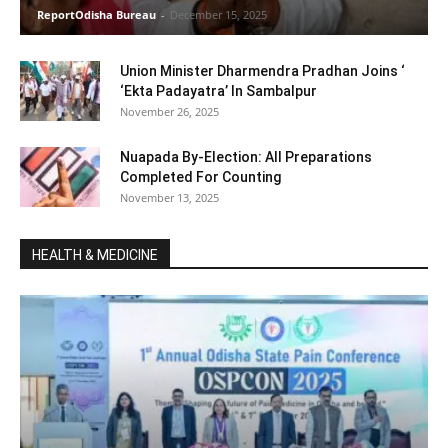
ReportOdisha Bureau
-
December 15, 2025
Union Minister Dharmendra Pradhan Joins ‘
‘Ekta Padayatra’ In Sambalpur
November 26, 2025
Nuapada By-Election: All Preparations
Completed For Counting
November 13, 2025
HEALTH & MEDICINE