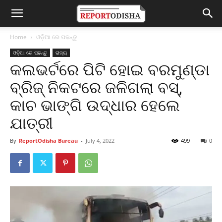
Home
ଓଡ଼ିଆ ରେ ପଢନ୍ତୁ
ଓଡ଼ିଆ ରେ ପଢନ୍ତୁ
ରାଜ୍ୟ
କଲଭର୍ଟରେ ପିଟି ହୋଇ ବରମୁଣ୍ଡା
ବ୍ରିଜ୍‌ ନିକଟରେ ଜଳିଗଲା ବସ୍,
କାଚ ଭାଙ୍ଗି ଉଦ୍ଧାର ହେଲେ
ଯାତ୍ରୀ
By
ReportOdisha Bureau
-
July 4, 2022
499
0