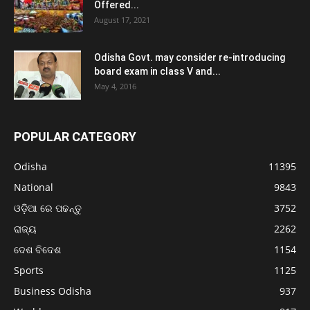
Offered...
August 17, 2021
Odisha Govt. may consider re-introducing
board exam in class V and...
May 4, 2016
POPULAR CATEGORY
Odisha
11395
National
9843
ଓଡ଼ିଆ ରେ ପଢନ୍ତୁ
3752
ରାଜ୍ୟ
2262
ଦେଶ ବିଦେଶ
1154
Sports
1125
Business Odisha
937