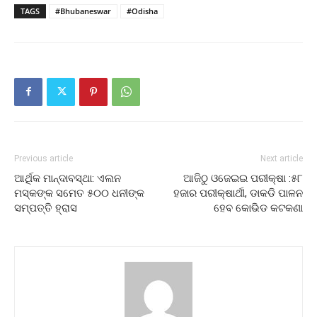
TAGS
#Bhubaneswar
#Odisha
Previous article
Next article
ଆର୍ଥିକ ମାନ୍ଦାବସ୍ଥା: ଏଲନ
ଆଜିଠୁ ଓଜେଇଇ ପରୀକ୍ଷା :୫୮
ମସ୍କଙ୍କ ସମେତ ୫୦୦ ଧନୀଙ୍କ
ହଜାର ପରୀକ୍ଷାର୍ଥୀ, ଡାକଡି ପାଳନ
ସମ୍ପତ୍ତି ହ୍ରାସ
ହେବ କୋଭିଡ କଟକଣା