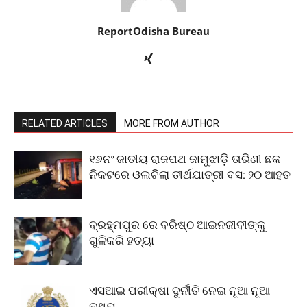
ReportOdisha Bureau
RELATED ARTICLES
MORE FROM AUTHOR
୧୬ନଂ ଜାତୀୟ ରାଜପଥ ଜାମୁଝାଡ଼ି ତାରିଣୀ ଛକ
ନିକଟରେ ଓଲଟିଲା ତୀର୍ଥଯାତ୍ରୀ ବସ: ୨୦ ଆହତ
ବ୍ରହ୍ମପୁର ରେ ବରିଷ୍ଠ ଆଇନଜୀବୀଙ୍କୁ
ଗୁଳିକରି ହତ୍ୟା
ଏସଆଇ ପରୀକ୍ଷା ଦୁର୍ନୀତି ନେଇ ନୂଆ ନୂଆ
ତଥ୍ୟ