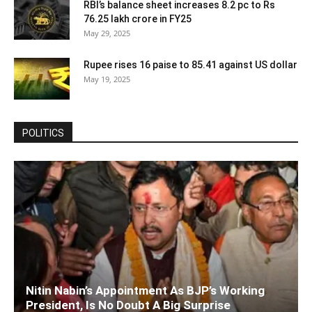
RBI’s balance sheet increases 8.2 pc to Rs
76.25 lakh crore in FY25
May 29, 2025
Rupee rises 16 paise to 85.41 against US dollar
May 19, 2025
POLITICS
Nitin Nabin’s Appointment As BJP’s Working
President, Is No Doubt A Big Surprise