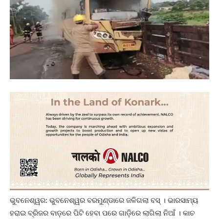
ଭୁବନେଶ୍ୱର: ଭୁବନେଶ୍ୱର ବରମୁଣ୍ଡାରେ ଜଳିଗଲା ବସ୍ । ଭାରସାମ୍ୟ
ହରାଇ ବ୍ରିଜର ବାଡ଼ରେ ପିଟି ହେବା ପରେ ଗାଡ଼ିରେ ଲାଗିଲା ନିଆଁ । କାଚ