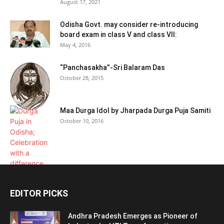
August 17, 2021
Odisha Govt. may consider re-introducing
board exam in class V and class VII:
May 4, 2016
“Panchasakha”-Sri Balaram Das
October 28, 2015
Maa Durga Idol by Jharpada Durga Puja Samiti
October 10, 2016
EDITOR PICKS
Andhra Pradesh Emerges as Pioneer of