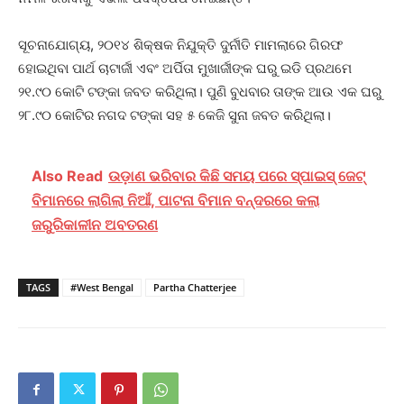
ସୂଚନାଯୋଗ୍ୟ, ୨୦୧୪ ଶିକ୍ଷକ ନିଯୁକ୍ତି ଦୁର୍ନୀତି ମାମଲାରେ ଗିରଫ
ହୋଇଥିବା ପାର୍ଥ ଚାଟାର୍ଜୀ ଏବଂ ଅର୍ପିତା ମୁଖାର୍ଜୀଙ୍କ ଘରୁ ଇଡି ପ୍ରଥମେ
୨୧.୯୦ କୋଟି ଟଙ୍କା ଜବତ କରିଥିଲା। ପୁଣି ବୁଧବାର ତାଙ୍କ ଆଉ ଏକ ଘରୁ
୨୮.୯୦ କୋଟିର ନଗଦ ଟଙ୍କା ସହ ୫ କେଜି ସୁନା ଜବତ କରିଥିଲା।
Also Read
ଉଡ଼ାଣ ଭରିବାର କିଛି ସମୟ ପରେ ସ୍ପାଇସ୍‌ ଜେଟ୍‌
ବିମାନରେ ଲାଗିଲା ନିଆଁ, ପାଟନା ବିମାନ ବନ୍ଦରରେ କଲା
ଜରୁରିକାଳୀନ ଅବତରଣ
TAGS
#West Bengal
Partha Chatterjee