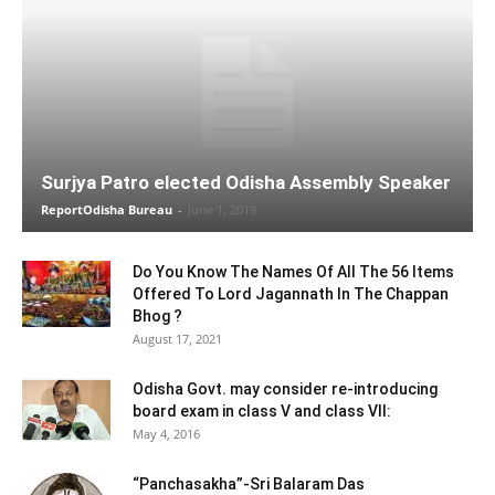
Surjya Patro elected Odisha Assembly Speaker
ReportOdisha Bureau
-
June 1, 2019
Do You Know The Names Of All The 56 Items
Offered To Lord Jagannath In The Chappan
Bhog ?
August 17, 2021
Odisha Govt. may consider re-introducing
board exam in class V and class VII:
May 4, 2016
“Panchasakha”-Sri Balaram Das