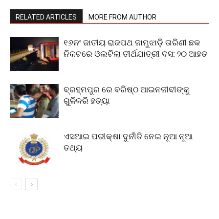
RELATED ARTICLES
MORE FROM AUTHOR
୧୬ନଂ ଜାତୀୟ ରାଜପଥ ଜାମୁଝାଡ଼ି ତାରିଣୀ ଛକ
ନିକଟରେ ଓଲଟିଲା ତୀର୍ଥଯାତ୍ରୀ ବସ: ୨୦ ଆହତ
ବ୍ରହ୍ମପୁର ରେ ବରିଷ୍ଠ ଆଇନଜୀବୀଙ୍କୁ
ଗୁଳିକରି ହତ୍ୟା
ଏସଆଇ ପରୀକ୍ଷା ଦୁର୍ନୀତି ନେଇ ନୂଆ ନୂଆ
ତଥ୍ୟ