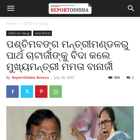
Home
ଓଡ଼ିଆ ରେ ପଢନ୍ତୁ
ଓଡ଼ିଆ ରେ ପଢନ୍ତୁ
ଦେଶ ବିଦେଶ
ପଶ୍ଚିମବଙ୍ଗ ମନ୍ତ୍ରୀମଣ୍ଡଳରୁ
ପାର୍ଥ ଚାଟାର୍ଜୀଙ୍କୁ ବିଦା କଲେ
ମୁଖ୍ୟମନ୍ତ୍ରୀ ମମତା ବାନାର୍ଜୀ
By
ReportOdisha Bureau
-
July 28, 2022
404
0