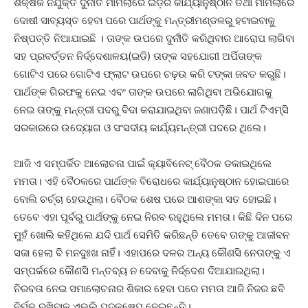
ଶିକ୍ଷକ ନିଯୁକ୍ତି ଦୁର୍ନୀତି ମାମଲାରେ ଇଡ଼ିର କାର୍ଯ୍ୟାନୁଷ୍ଠାନ ତଥା ମାମଲାରେ
ଦୋଷୀ ସାବ୍ୟସ୍ତ ହେବା ପରେ ପାର୍ଥଙ୍କୁ ମନ୍ତ୍ରୀମଣ୍ଡଳରୁ ହଟାଇବାକୁ
ନିଷ୍ପତ୍ତି ନିଆଯାଇଛି । ତାଙ୍କ ଉପରେ ଦୁର୍ନୀତି କରିଥିବାର ଆରୋପ ଲାଗିବା
ସହ ପ୍ରବର୍ତ୍ତନ ନିର୍ଦ୍ଦେଶାଳୟ(ଇଡି) ତାଙ୍କ ସହଯୋଗୀ ଅର୍ପିତାଙ୍କ
ଗୋଟିଏ ପରେ ଗୋଟିଏ ଫ୍ଲାଟ ଉପରେ ଚଢ଼ଉ କରି ଟଙ୍କା ଜବତ କରୁଛି।
ପାର୍ଥଙ୍କ ଗିରଫକୁ ନେଇ ଏବଂ ତାଙ୍କ ଉପରେ ଲାଗିଥିବା ଅଭିଯୋଗକୁ
ନେଇ ତାଙ୍କୁ ମନ୍ତ୍ରୀ ପଦରୁ ବିଦା କରାଯାଇଥିବା ଜଣାପଡ଼ିଛି। ପାର୍ଥ ଟିଏମ୍‌ସି
ସରକାରରେ ଉଦ୍ୟୋଗ ଓ ସଂସଦୀୟ କାର୍ଯ୍ୟମନ୍ତ୍ରୀ ପଦରେ ଥିଲେ।
ଆଜି ଏ ସମ୍ପର୍କିତ ଆଲୋଚନା ପାଇଁ କ୍ୟାବିନେଟ୍ ବୈଠକ ଡକାଇଥିଲେ
ମମତା। ଏହି ବୈଠକରେ ପାର୍ଥଙ୍କ ବିରୋଧରେ କାର୍ଯ୍ୟାନୁଷ୍ଠାନ ହୋଇପାରେ
ବୋଲି ଚର୍ଚ୍ଚା ହେଉଥିଲା। ବୈଠକ ଶେଷ ପରେ ଆଶଙ୍କା ସତ ହୋଇଛି।
ତେବେ ଏହା ପୂର୍ବରୁ ପାର୍ଥଙ୍କୁ ନେଇ ନିରବ ରହୁଥିଲେ ମମତା। କିଛି ଦିନ ପରେ
ମୁହଁ ଖୋଲି କହିଥିଲେ ଯଦି ପାର୍ଥ ସେମିତି କରିଛନ୍ତି ତେବେ ତାଙ୍କୁ ଆଜୀବନ
ସଜା ହେଲା ବି ମନଦୁଃଖ ନାହିଁ। ଏହାପରେ ଦଳର ଅନ୍ୟ କୌଣସି ନେତାଙ୍କୁ ଏ
ସମ୍ପର୍କରେ କୌଣସି ମନ୍ତବ୍ୟ ନ ଦେବାକୁ ନିର୍ଦ୍ଦେଶ ଦିଆଯାଇଥିଲା।
ନିରବତା ନେଇ ସମାଲୋଚନାର ଶିକାର ହେବା ପରେ ମମତା ଆଜି ନିଜର ଛବି
ନିର୍ମଳ ରଖିବାକୁ ଏଭଲି ପଦକ୍ଷେପ ନେଇଛନ୍ତି।