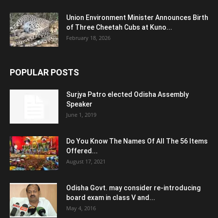
Union Environment Minister Announces Birth
of Three Cheetah Cubs at Kuno...
February 18, 2026
POPULAR POSTS
Surjya Patro elected Odisha Assembly
Speaker
June 1, 2019
Do You Know The Names Of All The 56 Items
Offered...
August 17, 2021
Odisha Govt. may consider re-introducing
board exam in class V and...
May 4, 2016