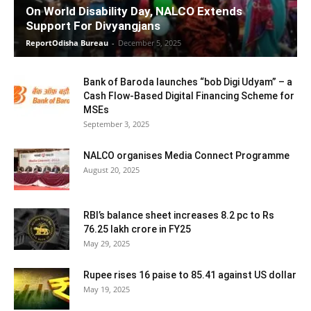
On World Disability Day, NALCO Extends
Support For Divyangjans
ReportOdisha Bureau
-
December 5, 2025
Bank of Baroda launches “bob Digi Udyam” – a
Cash Flow-Based Digital Financing Scheme for
MSEs
September 3, 2025
NALCO organises Media Connect Programme
August 20, 2025
RBI’s balance sheet increases 8.2 pc to Rs
76.25 lakh crore in FY25
May 29, 2025
Rupee rises 16 paise to 85.41 against US dollar
May 19, 2025