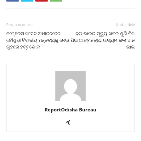
Previous article
Next article
କଂଗ୍ରେସ ସାଂସଦ ଅଧୀରରଂଜନ
ବଡ ଭାଇର ମୃତ୍ୟୁ ଖବର ଶୁଣି ବିଷ
ଚୌଧୁରୀ ବିବାଦୀୟ ମନ୍ତବ୍ୟକୁ ନେଇ
ପିଇ ଆତ୍ମହତ୍ୟା ଉଦ୍ୟମ କଲା ସାନ
ଗୃହରେ ହଟ୍ଟଗୋଳ
ଭାଇ
ReportOdisha Bureau