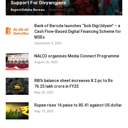
Support For Divyangjans
ReportOdisha Bureau
-
December 5, 2025
Bank of Baroda launches “bob Digi Udyam” – a
Cash Flow-Based Digital Financing Scheme for
MSEs
September 3, 2025
NALCO organises Media Connect Programme
August 20, 2025
RBI’s balance sheet increases 8.2 pc to Rs
76.25 lakh crore in FY25
May 29, 2025
Rupee rises 16 paise to 85.41 against US dollar
May 19, 2025