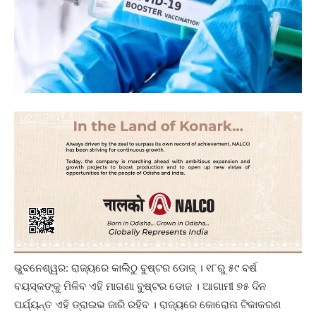
ଭୁବନେଶ୍ୱର: ରାଜ୍ୟରେ କାଲିଠୁ ବୁଷ୍ଟର ଡୋଜ୍ । ୧୮ରୁ ୫୯ ବର୍ଷ
ବୟସ୍କଙ୍କୁ ମିଳିବ ଏହି ମାଗଣା ବୁଷ୍ଟର ଡୋଜ । ଆଗାମୀ ୭୫ ଦିନ
ପର୍ଯ୍ୟନ୍ତ ଏହି ଡ୍ରାଇଭ ଜାରି ରହିବ । ରାଜ୍ୟରେ କୋରୋନା ଟିକାକରଣ