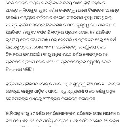
ନେଇ ପରିବାର କଲ୍ୟାଣ ନିର୍ଦ୍ଦେଶକ ବିଜୟ ପାଣିଗ୍ରାହୀ କହିଛନ୍ତି,
ଆସନ୍ତାକାଲିଠାରୁ ୧୮ରୁ ୫୯ ବର୍ଗର ଲୋକଙ୍କୁ ମାଗଣା ଟିକାକରଣ ଆରମ୍ଭ
ହେଉଛି। ରାଜ୍ୟରେ ବର୍ତ୍ତମାନ କରୋନା ସଂକ୍ରମଣ ବୃଦ୍ଧି ପାଉଥିବାରୁ
ସମସ୍ତ ବର୍ଗର ଲୋକଙ୍କ ଟିକାକରଣ ଉପରେ ଗୁରୁତ୍ୱ ଦିଆଯାଉଛି। ୯୮
ପ୍ରତିଶତ ୧୨ରୁ ୧୪ ବର୍ଷର ପିଲାଙ୍କର ପ୍ରଥମ ଡୋଜ, ୭୨ ପ୍ରତିଶତ
ଦ୍ୱିତୀୟ ଡୋଜ ଦିଆଯାଇଛି। ଠିକ୍ ସେହିପରି ୯୨ ପ୍ରତିଶତ ୧୫ରୁ ୧୭ ବର୍ଷ
ପିଲାଙ୍କୁ ପ୍ରଥମ ଡୋଜ ଏବଂ ୮୨ପ୍ରତିଶତଙ୍କର ଦ୍ୱିତୀୟ ଡୋଜ
ଟିକାକରଣ କରାଯାଇଛି। ୧୮ରୁ ଅଧିକ ବୟସ ବର୍ଗର ଲୋକଙ୍କର ୯୬
ପ୍ରତିଶତ ପ୍ରଥମ ଡୋଜ ଏବଂ ୯୦ ପ୍ରତିଶତଙ୍କର ଦ୍ୱିତୀୟ ଡୋଜ
ଟିକାକରଣ ସରିଛି।
ବର୍ତ୍ତମାନ ପ୍ରିକସନ ଡୋଜ୍ ଉପରେ ଅଧିକ ଗୁରୁତ୍ୱ ଦିଆଯାଉଛି। କରୋନା
ଯୋଦ୍ଧା, ସମ୍ମୁଖ ଧାଡ଼ିର ଯୋଦ୍ଧା, ସ୍ୱାସ୍ଥ୍ୟକର୍ମୀ ଓ ୬୦ ବର୍ଷରୁ ଅଧିକ
ଲୋକମାନଙ୍କ ମଧ୍ୟରୁ ୨୮%ଙ୍କର ଟିକାକରଣ କରାଯାଇଛି।
କାଲିଠାରୁ ୧୮ରୁ ୫୯ ବର୍ଷର ନାଗରିକମାନଙ୍କର ପ୍ରିକସନ ଡୋଜ ମାଗଣାରେ
ଦିଆଯିବ। ଏହା ୭୫ ଦିନ ପର୍ଯ୍ୟନ୍ତ ଚାଲିବ। ଏହି ବର୍ଗର ୨ କୋଟି ୬୫ ଲକ୍ଷ