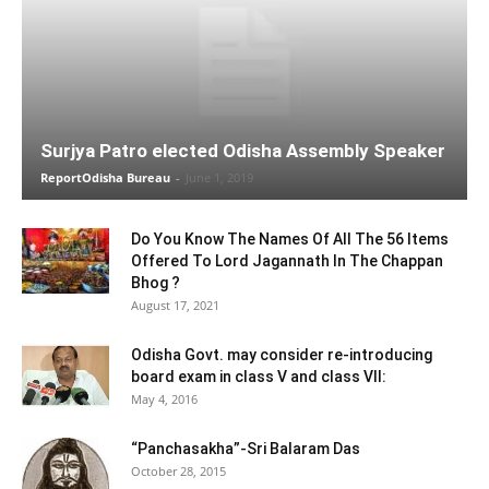
Surjya Patro elected Odisha Assembly Speaker
ReportOdisha Bureau
-
June 1, 2019
Do You Know The Names Of All The 56 Items
Offered To Lord Jagannath In The Chappan
Bhog ?
August 17, 2021
Odisha Govt. may consider re-introducing
board exam in class V and class VII:
May 4, 2016
“Panchasakha”-Sri Balaram Das
October 28, 2015