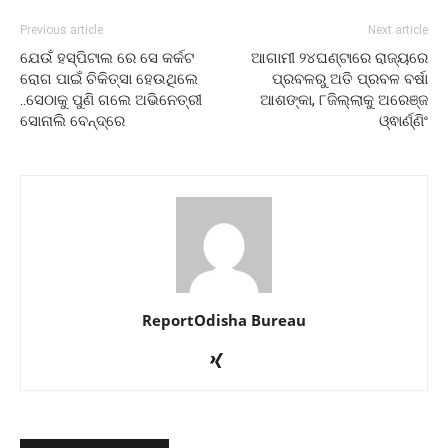
Previous article
Next article
ଯେଉଁ ହସ୍ପିଟାଲ ରେ ସେ କର୍କଟ
ଆଗାମୀ ୨୪ଘଣ୍ଟାରେ ରାଜ୍ୟରେ
ରୋଗ ପାଇଁ ଚିକିତ୍ସା ହେଉଥିଲେ
ପ୍ରବଳରୁ ଅତି ପ୍ରବଳ ବର୍ଷା
..ସେଠାକୁ ପୁଣି ଗଲେ ଅଭିନେତ୍ରୀ
ଆଶଙ୍କା, ୮ଜିଲ୍ଲାକୁ ଅରେଞ୍ଜ
ସୋନାଲି ବେନ୍ଦ୍ରେ
ଓ୍ଵାର୍ଣ୍ଣିଂ
ReportOdisha Bureau