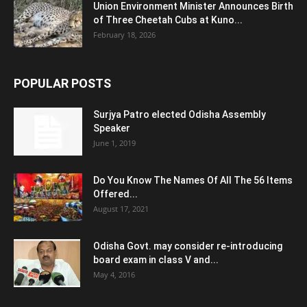
Union Environment Minister Announces Birth
of Three Cheetah Cubs at Kuno...
February 18, 2026
POPULAR POSTS
Surjya Patro elected Odisha Assembly
Speaker
June 1, 2019
Do You Know The Names Of All The 56 Items
Offered...
August 17, 2021
Odisha Govt. may consider re-introducing
board exam in class V and...
May 4, 2016