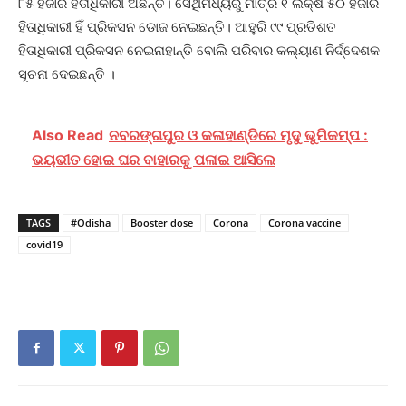
୮୫ ହଜାର ହିତାଧିକାରୀ ଅଛନ୍ତି। ସେଥିମଧ୍ୟରୁ ମାତ୍ର ୧ ଲକ୍ଷ ୫୦ ହଜାର
ହିତାଧିକାରୀ ହିଁ ପ୍ରିକସନ ଡୋଜ ନେଇଛନ୍ତି। ଆହୁରି ୯୯ ପ୍ରତିଶତ
ହିତାଧିକାରୀ ପ୍ରିକସନ ନେଇନାହାନ୍ତି ବୋଲି ପରିବାର କଲ୍ୟାଣ ନିର୍ଦ୍ଦେଶକ
ସୂଚନା ଦେଇଛନ୍ତି ।
Also Read
ନବରଙ୍ଗପୁର ଓ କଳାହାଣ୍ଡିରେ ମୃଦୁ ଭୁମିକମ୍ପ :
ଭୟଭୀତ ହୋଇ ଘର ବାହାରକୁ ପଳାଇ ଆସିଲେ
TAGS
#Odisha
Booster dose
Corona
Corona vaccine
covid19