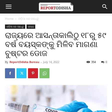
Home
ଓଡ଼ିଆ ରେ ପଢନ୍ତୁ
ଓଡ଼ିଆ ରେ ପଢନ୍ତୁ
ରାଜ୍ୟ
ରାଜ୍ୟରେ ଆସନ୍ତାକାଲିଠୁ ୧୮ରୁ ୫୯
ବର୍ଷ ବୟସ୍କଙ୍କୁ ମିଳିବ ମାଗଣା
ବୁଷ୍ଟର ଡୋଜ
By
ReportOdisha Bureau
-
July 14, 2022
354
0