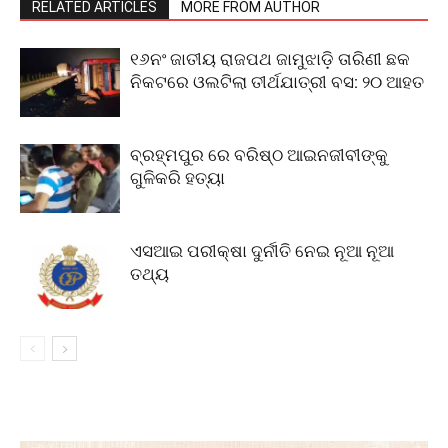
RELATED ARTICLES
MORE FROM AUTHOR
୧୬ନଂ ଜାତୀୟ ରାଜପଥ ଜାମୁଝାଡ଼ି ତାରିଣୀ ଛକ
ନିକଟରେ ଓଲଟିଲା ତୀର୍ଥଯାତ୍ରୀ ବସ: ୨୦ ଆହତ
ବ୍ରହ୍ମପୁର ରେ ବରିଷ୍ଠ ଆଇନଜୀବୀଙ୍କୁ
ଗୁଳିକରି ହତ୍ୟା
ଏସଆଇ ପରୀକ୍ଷା ଦୁର୍ନୀତି ନେଇ ନୂଆ ନୂଆ
ତଥ୍ୟ