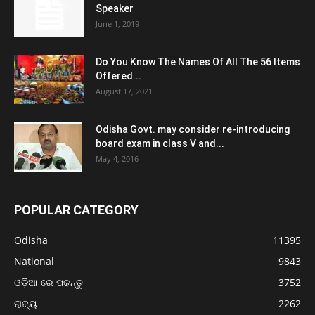
Speaker
June 1, 2019
Do You Know The Names Of All The 56 Items
Offered...
August 17, 2021
Odisha Govt. may consider re-introducing
board exam in class V and...
May 4, 2016
POPULAR CATEGORY
Odisha
11395
National
9843
ଓଡ଼ିଆ ରେ ପଢନ୍ତୁ
3752
ରାଜ୍ୟ
2262