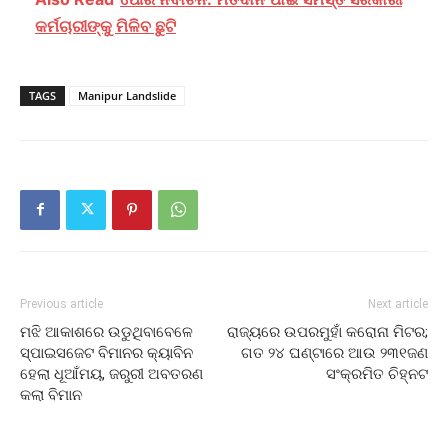
କର୍ମଚାରୀଙ୍କୁ ମିଳିବ ଛୁଟି
TAGS
Manipur Landslide
Previous article
Next article
ମଝି ଆକାଶରେ ଉଡୁଥିବାବେଳେ
ରାଜ୍ୟରେ ଉପରମୁହାଁ କରୋନା ମିଟର;
ସ୍ପାଇସଜେଟ ବିମାନର କ୍ୟାବିନ
ଗତ ୨୪ ଘଣ୍ଟାରେ ଆଉ ୨୩୧ଜଣ
ହେଲା ଧୂଆଁମୟ, ଜରୁରୀ ଅବତରଣ
ସଂକ୍ରମିତ ଚିହ୍ନଟ
କଲା ବିମାନ