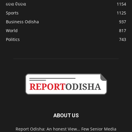
ଦେଶ ବିଦେଶ
1154
Sports
1125
Business Odisha
937
World
817
Politics
743
ABOUT US
Report Odisha: An honest View… Few Senior Media