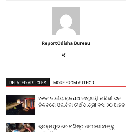
ReportOdisha Bureau
RELATED ARTICLES
MORE FROM AUTHOR
୧୬ନଂ ଜାତୀୟ ରାଜପଥ ଜାମୁଝାଡ଼ି ତାରିଣୀ ଛକ
ନିକଟରେ ଓଲଟିଲା ତୀର୍ଥଯାତ୍ରୀ ବସ: ୨୦ ଆହତ
ବ୍ରହ୍ମପୁର ରେ ବରିଷ୍ଠ ଆଇନଜୀବୀଙ୍କୁ