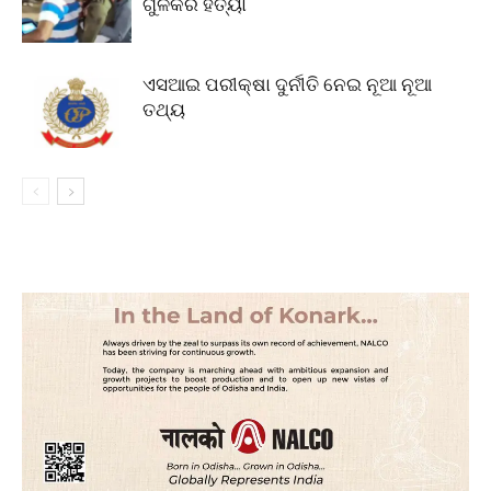
ଗୁଳିକରି ହତ୍ୟା
ଏସଆଇ ପରୀକ୍ଷା ଦୁର୍ନୀତି ନେଇ ନୂଆ ନୂଆ
ତଥ୍ୟ