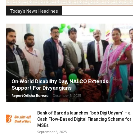
Today's News Headlines
On World Disability Day, NALCO Extends
Support For Divyangjans
ReportOdisha Bureau
-
December 5, 2025
Bank of Baroda launches “bob Digi Udyam” – a
Cash Flow-Based Digital Financing Scheme for
MSEs
September 3, 2025