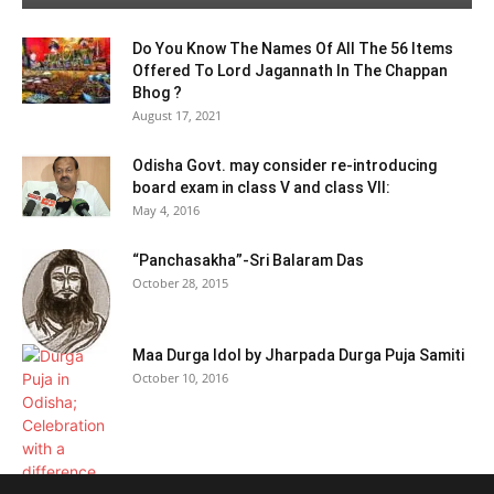
Do You Know The Names Of All The 56 Items
Offered To Lord Jagannath In The Chappan
Bhog ?
August 17, 2021
Odisha Govt. may consider re-introducing
board exam in class V and class VII:
May 4, 2016
“Panchasakha”-Sri Balaram Das
October 28, 2015
Maa Durga Idol by Jharpada Durga Puja Samiti
October 10, 2016