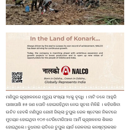
ମଣିପୁର ଭୂସ୍ଖଳନରେ ମୃତ୍ୟୁ ସଂଖ୍ୟା ୨୪କୁ ବୃଦ୍ଧି । ମାଟି ତଳେ ଆହୁରି
ପାଖାପାଖି ୫୫ ଜଣ ପୋତି ହୋଇରହିଥିବା ନେଇ ସୂଚନା ମିଳିଛି । କହିରଖିବା
ଉଚିତ ହେବକି ମଣିପୁର ନୋନୀ ଜିଲ୍ଲା ତୁପୁଲ ରେଳ ଷ୍ଟେସନ ନିକଟରେ
ମୁତୟନ ହୋଇଥିବା ୧୦୭ ଟେରିଟୋରିଆଲ ଆର୍ମି ଭୂସ୍ଖଳନର ଶିକାର
ହୋଇଥିଲେ। ବୁଧବାର ରାତିରେ ତୁପୁଲ ୟାର୍ଡ ରେଳବାଇ କନଷ୍ଟ୍ରକସନ