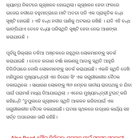
କ୍ୟାମ୍ପ ନିକଟରେ ଭୂସ୍ଖଳନ ହୋଇଥିଲା। ଭୂସ୍ଖଳନ ହେବା ଫଳରେ
ଇଜେଇ ନଦୀରେ ବହୁମାତ୍ରାରେ ମାଟି ଅତଡା ପଡି ଏକ ପ୍ରାକୃତିକ ବନ୍ଧ
ସୃଷ୍ଟି ହୋଇଛି । ଏହି ବନ୍ଧ ନଦୀର ପାଣିକୁ ଅଟକାଇ ରଖିଛି । ଯଦି ଏହି ବନ୍ଧ
ଭାଙ୍ଗିଯାଏ ତେବେ ବନ୍ୟା ପରିସ୍ଥିତି ସୃଷ୍ଟି ହେବା ନେଇ ଆଶଙ୍କା
କରାଯାଉଛି ।
ପୂର୍ବରୁ ଜିଲ୍ଲାର ତଳିଆ ଅଞ୍ଚଳରେ ରହୁଥିବା ଲୋକମାନଙ୍କୁ ସତର୍କ
କରାଯାଇଛି । ତେବେ ଲଗାଣ ବର୍ଷା କାରଣରୁ ଆଗକୁ ସ୍ଥିତି ଆହୁରି
ବିଗିଡିପାରେ ବୋଲି ଲୋକମାନଙ୍କୁ ସତର୍କ କରାଯାଇଛି। ଏଭଳି ସ୍ଥିତି ଦେଖି
ମଣିପୁରର ମୁଖ୍ୟମନ୍ତ୍ରୀ ଏନ ବିରେନ ସିଂ ଏକ ଜରୁରୀକାଳୀନ ବୈଠକ
ଡକାଇଥିଲେ । ସାଧାରଣ ଲୋକଙ୍କୁ ୩୭ ନମ୍ବର ଜାତୀୟ ରାଜପଥକୁ ନ ଯିବା
ପାଇଁ ପରାମର୍ଶ ମଧ୍ୟ ଦିଆଯାଇଥିଲା । ଏନେଇ ମୁଖ୍ୟମନ୍ତ୍ରୀ ଟୁଇଟ୍ କରି
କହିଛନ୍ତି ‘’ତୁପୁଲରେ ଭୂସ୍ଖଳନ ସ୍ଥିତି ଆକଳନ କରିବାପାଇଁ ଏକ
ଜରୁରୀକାଳୀନ ବୈଠକ ଡକାଯାଇଛି। ଘଟଣା ସ୍ଥଳରେ ଉଦ୍ଧାର କାର୍ଯ୍ୟ ସହ
ସର୍ଚ୍ଚ ଅପରେସନ ଜାରି ରହିଛି।
Also Read
ପୌର ନିର୍ବାଚନ: ମତଦାନ ପାଇଁ ସମସ୍ତ ସରକାରୀ