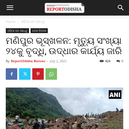
Home
ଓଡ଼ିଆ ରେ ପଢନ୍ତୁ
ଓଡ଼ିଆ ରେ ପଢନ୍ତୁ
ଦେଶ ବିଦେଶ
ମଣିପୁର ଭୂସ୍ଖଳନ: ମୃତ୍ୟୁ ସଂଖ୍ୟା
୨୪କୁ ବୃଦ୍ଧି, ଉଦ୍ଧାର କାର୍ଯ୍ୟ ଜାରି
By
ReportOdisha Bureau
-
July 2, 2022
424
0