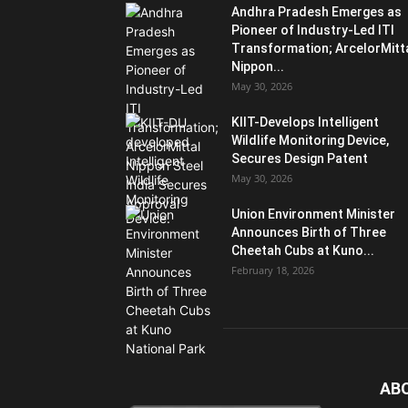
Andhra Pradesh Emerges as
Pioneer of Industry-Led ITI
Transformation; ArcelorMitt
Nippon...
May 30, 2026
KIIT-Develops Intelligent
Wildlife Monitoring Device,
Secures Design Patent
May 30, 2026
Union Environment Minister
Announces Birth of Three
Cheetah Cubs at Kuno...
February 18, 2026
AB