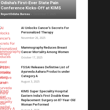
Odisha’s First-Ever State Pain
Conference Kicks-Off at KIMS
ReportOdisha Bureau
-
December 7, 2025
AI Unlocks Cancer’s Secrets For
Personalized Therapy
November 26, 2025
Mammography Reduces Breast
Cancer Mortality Among Women
October 17, 2025
FSSAI Releases Definitive List of
Ayurveda Aahara Products under
Category A
August 3, 2025
KIMS Super Speciality Hospital:
Eastern India’s First Double Knee
Replacement Surgery on 87-Year-Old
Woman Performed
August 3, 2025