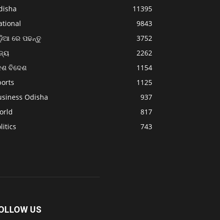
disha
11395
ational
9843
଼ିଆ ରେ ପଢନ୍ତୁ
3752
ଜ୍ୟ
2262
େଶ ବିଦେଶ
1154
ports
1125
usiness Odisha
937
orld
817
litics
743
OLLOW US