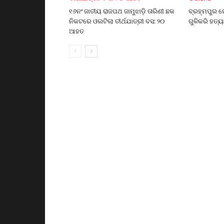
୧୬ନଂ ଜାତୀୟ ରାଜପଥ ଜାମୁଝାଡ଼ି ତାରିଣୀ ଛକ
ବ୍ରହ୍ମପୁର ର
ନିକଟରେ ଓଲଟିଲା ତୀର୍ଥଯାତ୍ରୀ ବସ: ୨୦
ଗୁଳିକରି ହତ୍ୟ
ଆହତ