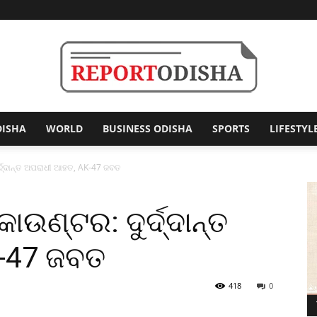
DISHA
WORLD
BUSINESS ODISHA
SPORTS
LIFESTYL
Report
ଦ୍ଦାନ୍ତ ଅପରାଧୀ ଆହତ, AK-47 ଜବତ
ଣ୍ଟର: ଦୁର୍ଦ୍ଦାନ୍ତ
Odisha
-47 ଜବତ
418
0