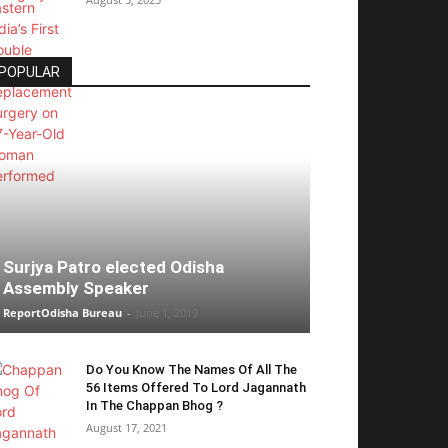
POPULAR
Surjya Patro elected Odisha
Assembly Speaker
ReportOdisha Bureau
-
June 1, 2019
Do You Know The Names Of All The
56 Items Offered To Lord Jagannath
In The Chappan Bhog ?
August 17, 2021