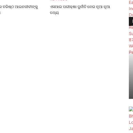
େ ବରିଷ୍ଠ ଆଇନଜୀବୀଙ୍କୁ
ଏସଆଇ ପରୀକ୍ଷା ଦୁର୍ନୀତି ନେଇ ନୂଆ ନୂଆ
ା
ତଥ୍ୟ