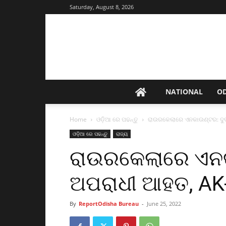
Saturday, August 8, 2026
NATIONAL
O
Home
ଓଡ଼ିଆ ରେ ପଢନ୍ତୁ
ରାଉରକେଲାରେ ଏନକାଉଣ୍ଟର: ଦୁର୍
ଓଡ଼ିଆ ରେ ପଢନ୍ତୁ
ରାଜ୍ୟ
ରାଉରକେଲାରେ ଏନକାଉ
ଅପରାଧୀ ଆହତ, AK
By
ReportOdisha Bureau
-
June 25, 2022