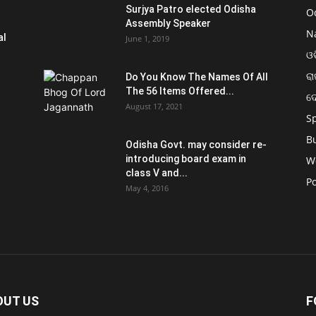
Surjya Patro elected Odisha
O
Assembly Speaker
N
al
June 1, 2019
ଓଡ
ରା
Do You Know The Names Of All
The 56 Items Offered...
ଦ
August 17, 2021
S
B
Odisha Govt. may consider re-
introducing board exam in
W
class V and...
Po
May 4, 2016
OUT US
F