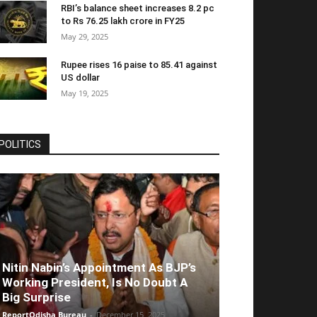
RBI’s balance sheet increases 8.2 pc
to Rs 76.25 lakh crore in FY25
May 29, 2025
Rupee rises 16 paise to 85.41 against
US dollar
May 19, 2025
POLITICS
Nitin Nabin’s Appointment As BJP’s
Working President, Is No Doubt A
Big Surprise
ReportOdisha Bureau
-
December 15, 2025