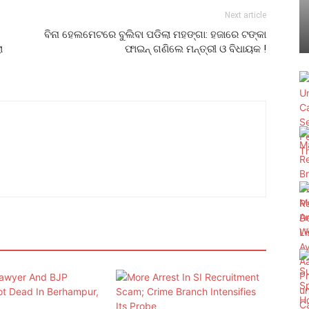
Next article
ବିନା ହେଲମେଟରେ ବୁଲିବା ପଡିଲା ମହଙ୍ଗା: ହଜାରେ ଟଙ୍କା
ା
ଫାଇନ୍‌ ଗଣିଲେ ମନ୍ତ୍ରୀ ଓ ବିଧାୟକ !