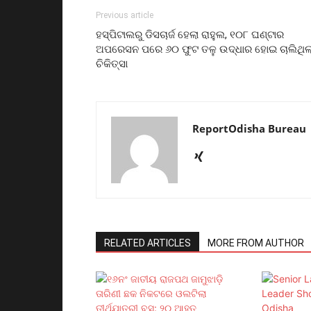
Previous article
ହସ୍ପିଟାଲରୁ ଡିସଚାର୍ଜ ହେଲା ରାହୁଲ, ୧୦୮ ଘଣ୍ଟାର
ଅପରେସନ ପରେ ୬୦ ଫୁଟ ତଳୁ ଉଦ୍ଧାର ହୋଇ ଚାଲିଥିଲ
ଚିକିତ୍ସା
ReportOdisha Bureau
RELATED ARTICLES
MORE FROM AUTHOR