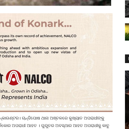
‌କାଉଣ୍ଟର। ଚାନ୍ଦିପୋଷ ଥାନା ଅଞ୍ଚଳରେ କୁଖ୍ୟାତ ଅପରାଧୀଙ୍କୁ
ର୍ଡକୋର ଅପରାଧୀ ଆହତ । ଗୁରୁତର ଅବସ୍ଥାର ଆହତ ଅପରାଧୀକୁ କାବୁ