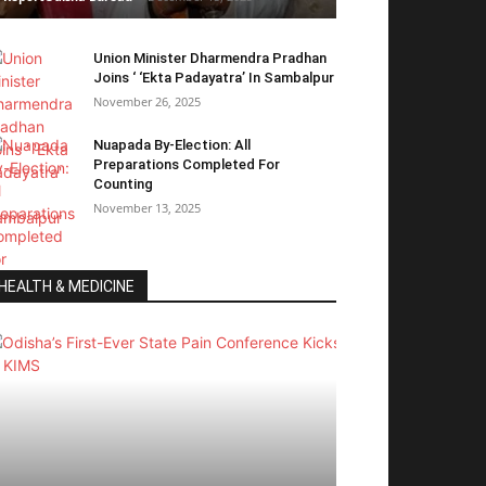
Union Minister Dharmendra Pradhan
Joins ‘ ‘Ekta Padayatra’ In Sambalpur
November 26, 2025
Nuapada By-Election: All
Preparations Completed For
Counting
November 13, 2025
HEALTH & MEDICINE