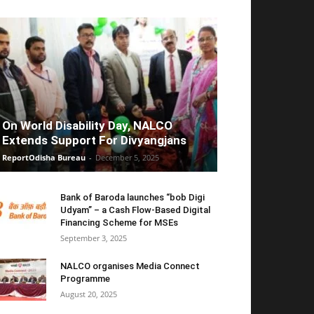
On World Disability Day, NALCO
Extends Support For Divyangjans
ReportOdisha Bureau
-
December 5, 2025
Bank of Baroda launches “bob Digi
Udyam” – a Cash Flow-Based Digital
Financing Scheme for MSEs
September 3, 2025
NALCO organises Media Connect
Programme
August 20, 2025