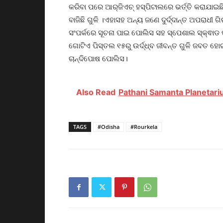
କରିବା ପରେ ଆର୍‌ଜିଏଚ୍‌ ହସ୍ପିଟାଲରେ ଭର୍ତ୍ତି କରାଯା
ବାଜିଛି ଗୁଳି ।ଏହାସହ ଅନ୍ୟ ଜଣେ ଦୁର୍ଦ୍ଦାନ୍ତ ଅପରାଧୀ
ସଂପର୍କରେ ସୂଚନା ପାଇ ପୋଲିସ ସହ ସ୍ପେଶାଲ ସ୍କ୍ଵାଡ
ଗୋଟିଏ ପିସ୍ତଲ ୧୫ରୁ ଉର୍ଦ୍ଧ୍ବ ଜୀବନ୍ତ ଗୁଳି ଜବତ ହ
ଚାନ୍ଦିପୋଷ ପୋଲିସ।
Also Read
Pathani Samanta Planetari
TAGS
#Odisha
#Rourkela