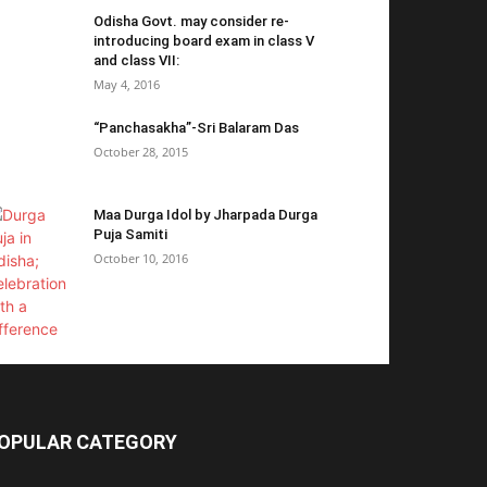
Odisha Govt. may consider re-
introducing board exam in class V
and class VII:
May 4, 2016
“Panchasakha”-Sri Balaram Das
October 28, 2015
Maa Durga Idol by Jharpada Durga
Puja Samiti
October 10, 2016
OPULAR CATEGORY