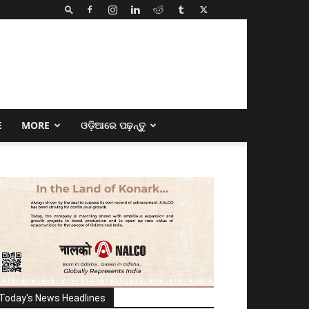
E
MORE
ଓଡ଼ିଆରେ ପଢ଼ନ୍ତୁ
Today's News Headlines