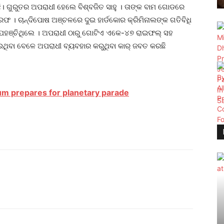
ଇଛି। ଗୁରୁତର ଅପରାଧୀ ହେଲେ ବିଶ୍ବଜିତ ସାହୁ । ତାଙ୍କ ବାମ ଗୋଡରେ
 ଗିରଫ । ଚାନ୍ଦିପୋଷ ଅଞ୍ଚଳରେ ଦୁଇ ହାର୍ଡକୋର କ୍ରିମିନାଲଙ୍କ ଗତିବିଧି
 ପହଞ୍ଚିଥିଲେ । ଅପରାଧୀ ଠାରୁ ଗୋଟିଏ ଏକେ-୪୭ ରାଇଫଲ୍ ସହ
ୋଇଥିବା ବେଳେ ଅପରାଧୀ ବ୍ୟବହାର କରୁଥିବା କାର୍ ଜବତ କରଛି
um prepares for planetary parade