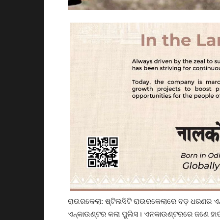
ରାଉରକେଲା: ଷ୍ଟିଲସିଟି ରାଉରକେଲାରେ ବଡ଼ ଧରଣର ଏନ୍
ଏନ୍‌କାଉଣ୍ଟର କଲା ପୁଲିସ। ଏନକାଉଣ୍ଟରରେ ଜଣେ ହା