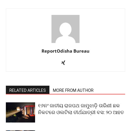
ReportOdisha Bureau
RELATED ARTICLES
MORE FROM AUTHOR
୧୬ନଂ ଜାତୀୟ ରାଜପଥ ଜାମୁଝାଡ଼ି ତାରିଣୀ ଛକ
ନିକଟରେ ଓଲଟିଲା ତୀର୍ଥଯାତ୍ରୀ ବସ: ୨୦ ଆହତ