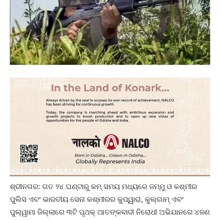
ଶ୍ରୀନଗର: ଗତ ୨୪ ଘଣ୍ଟାରୁ କମ୍‌ ସମୟ ମଧ୍ୟରେ ଜମ୍ମୁ ଓ କଶ୍ମୀର
ପୁଲିସ ଏବଂ ଭାରତୀୟ ସେନା କଶ୍ମୀରର କୁପ୍‌ୱାରା, କୁଲ୍‌ଗାମ୍‌ ଏବଂ
ପୁଲ୍‌ୱାମା ଜିଲ୍ଲାରେ ୩ଟି ପୃଥକ୍‌ ଆତଙ୍କବାଦୀ ନିରୋଧୀ ଅଭିଯାନରେ ୪ଜଣ