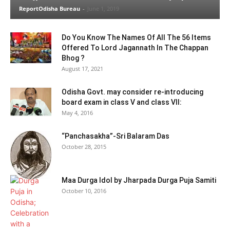
ReportOdisha Bureau
-
June 1, 2019
Do You Know The Names Of All The 56 Items
Offered To Lord Jagannath In The Chappan
Bhog ?
August 17, 2021
Odisha Govt. may consider re-introducing
board exam in class V and class VII:
May 4, 2016
“Panchasakha”-Sri Balaram Das
October 28, 2015
Maa Durga Idol by Jharpada Durga Puja Samiti
October 10, 2016