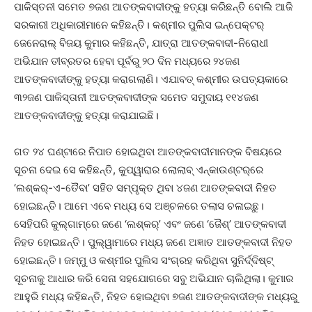
ପାକିସ୍ତନୀ ସମେତ ୭ଜଣ ଆତଙ୍କବାଦୀଙ୍କୁ ହତ୍ୟା କରିଛନ୍ତି ବୋଲି ଆଜି
ସରକାରୀ ଅଧିକାରୀମାନେ କହିଛନ୍ତି। କଶ୍ମୀର ପୁଲିସ ଇନ୍‌ପେକ୍ଟର୍‌
ଜେନେରାଲ୍‌ ବିଜୟ କୁମାର କହିଛନ୍ତି, ଯାତ୍ରା ଆତଙ୍କବାଦୀ-ନିରୋଧୀ
ଅଭିଯାନ ତୀବ୍ରତର ହେବା ପୂର୍ବରୁ ୨୦ ଦିନ ମଧ୍ୟରେ ୨୪ଜଣ
ଆତଙ୍କବାଦୀଙ୍କୁ ହତ୍ୟା କରାଗଲାଣି। ଏଯାବତ୍‌ କଶ୍ମୀର ଉପତ୍ୟକାରେ
୩୨ଜଣ ପାକିସ୍ତାନୀ ଆତଙ୍କବାଦୀଙ୍କ ସମେତ ସମୁଦାୟ ୧୧୪ଜଣ
ଆତଙ୍କବାଦୀଙ୍କୁ ହତ୍ୟା କରାଯାଇଛି।
ଗତ ୨୪ ଘଣ୍ଟାରେ ନିପାତ ହୋଇଥିବା ଆତଙ୍କବାଦୀମାନଙ୍କ ବିଷୟରେ
ସୂଚନା ଦେଇ ସେ କହିଛନ୍ତି, କୁପ୍‌ୱାରାର ଲୋଲାବ୍‌ ଏନ୍‌କାଉଣ୍ଟର୍‌ରେ
‘ଲଶ୍କର୍‌-ଏ-ତୈବା’ ସହିତ ସମ୍ପୃକ୍ତ ଥିବା ୪ଜଣ ଆତଙ୍କବାଦୀ ନିହତ
ହୋଇଛନ୍ତି। ଆମେ ଏବେ ମଧ୍ୟ ସେ ଅଞ୍ଚଳରେ ତଲାସ ଚଳାଇଛୁ।
ସେହିପରି କୁଲ୍‌ଗାମ୍‌ରେ ଜଣେ ‘ଲଶ୍କର୍‌’ ଏବଂ ଜଣେ ‘ଜୈଶ୍‌’ ଆତଙ୍କବାଦୀ
ନିହତ ହୋଇଛନ୍ତି। ପୁଲ୍‌ୱାମାରେ ମଧ୍ୟ ଜଣେ ଅଜ୍ଞାତ ଆତଙ୍କବାଦୀ ନିହତ
ହୋଇଛନ୍ତି। ଜମ୍ମୁ ଓ କଶ୍ମୀର ପୁଲିସ ସଂଗ୍ରହ କରିଥିବା ସୁନିର୍ଦ୍ଦିଷ୍ଟ୍‌
ସୂଚନାକୁ ଆଧାର କରି ସେନା ସହଯୋଗରେ ସବୁ ଅଭିଯାନ ଚାଲିଥିଲା। କୁମାର
ଆହୁରି ମଧ୍ୟ କହିଛନ୍ତି, ନିହତ ହୋଇଥିବା ୭ଜଣ ଆତଙ୍କବାଦୀଙ୍କ ମଧ୍ୟରୁ