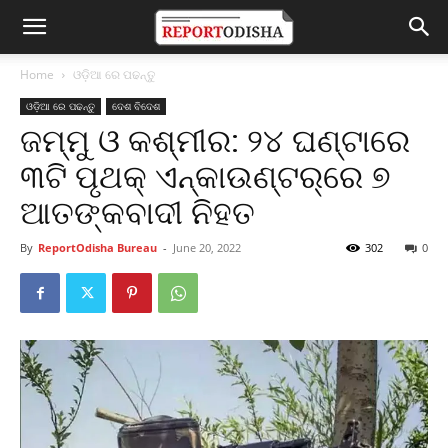
Home
ଓଡ଼ିଆ ରେ ପଢନ୍ତୁ
ଓଡ଼ିଆ ରେ ପଢନ୍ତୁ
ଦେଶ ବିଦେଶ
ଜମ୍ମୁ ଓ କଶ୍ମୀର: ୨୪ ଘଣ୍ଟାରେ
୩ଟି ପୃଥକ୍‌ ଏନ୍‌କାଉଣ୍ଟର୍‌ରେ ୭
ଆତଙ୍କବାଦୀ ନିହତ
By
ReportOdisha Bureau
-
June 20, 2022
302
0