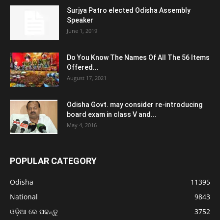
Surjya Patro elected Odisha Assembly
Speaker
June 1, 2019
Do You Know The Names Of All The 56 Items
Offered...
August 17, 2021
Odisha Govt. may consider re-introducing
board exam in class V and...
May 4, 2016
POPULAR CATEGORY
Odisha
11395
National
9843
ଓଡ଼ିଆ ରେ ପଢନ୍ତୁ
3752