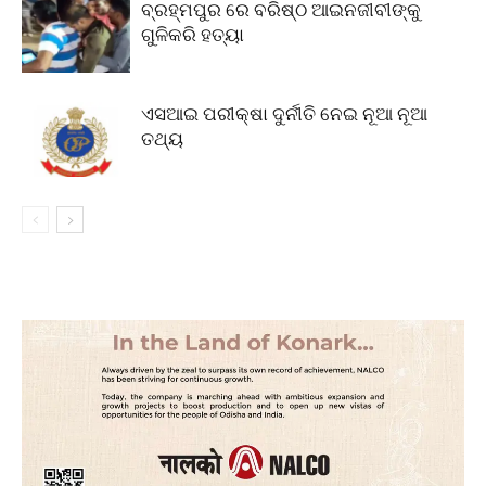
ବ୍ରହ୍ମପୁର ରେ ବରିଷ୍ଠ ଆଇନଜୀବୀଙ୍କୁ
ଗୁଳିକରି ହତ୍ୟା
ଏସଆଇ ପରୀକ୍ଷା ଦୁର୍ନୀତି ନେଇ ନୂଆ ନୂଆ
ତଥ୍ୟ