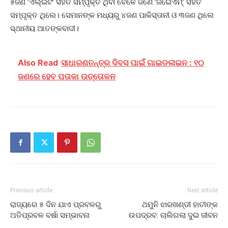
୫ଜଣ ‘ଏଲ୍‌ଇଟି’ ସହିତ ସମ୍ପୃକ୍ତ ଥିବା ବେଳେ ଜଣେ ‘ଜଇେଏମ୍‌’ ସହିତ
ସମ୍ପୃକ୍ତ ଥିଲେ। ସେମାନଙ୍କ ମଧ୍ୟରୁ ୪ଜଣ ପାକିସ୍ତାନୀ ଓ ୩ଜଣ ଥିଲେ
ସ୍ଥାନୀୟ ଆତଙ୍କବାଦୀ।
Also Read
ସାଧାରଣତନ୍ତ୍ର ଦିବସ ପାଇଁ ଗାଇଡଲାଇନ : ୧୦
ଜଣରେ ହେବ ପତାକା ଉତ୍ତୋଳନ
Previous article
Next article
ରାଜ୍ୟରେ ୫ ଦିନ ଯାଏ ପ୍ରବଳରୁ
ଥମୁନି ଝାରଖଣ୍ଡୀ ହାତୀଙ୍କ
ଅତିପ୍ରବଳ ବର୍ଷା ସମ୍ଭାବନା
ଉପଦ୍ରବ: ଚାଲିଗଲା ଦୁଇ ଜୀବନ