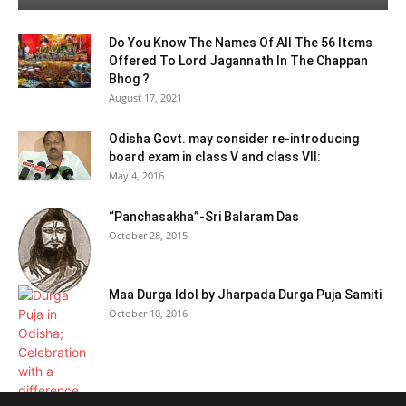
Do You Know The Names Of All The 56 Items
Offered To Lord Jagannath In The Chappan
Bhog ?
August 17, 2021
Odisha Govt. may consider re-introducing
board exam in class V and class VII:
May 4, 2016
“Panchasakha”-Sri Balaram Das
October 28, 2015
Maa Durga Idol by Jharpada Durga Puja Samiti
October 10, 2016