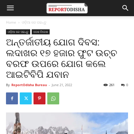
Home
ଓଡ଼ିଆ ରେ ପଢନ୍ତୁ
ଓଡ଼ିଆ ରେ ପଢନ୍ତୁ
ଦେଶ ବିଦେଶ
ଅନ୍ତର୍ଜାତୀୟ ଯୋଗ ଦିବସ:
ଲଦାଖର ୧୭ ହଜାର ଫୁଟ ଉଚ୍ଚ
ବରଫ ଉପରେ ଯୋଗ କଲେ
ଆଇଟିବିପି ଯବାନ
By
ReportOdisha Bureau
-
June 21, 2022
261
0