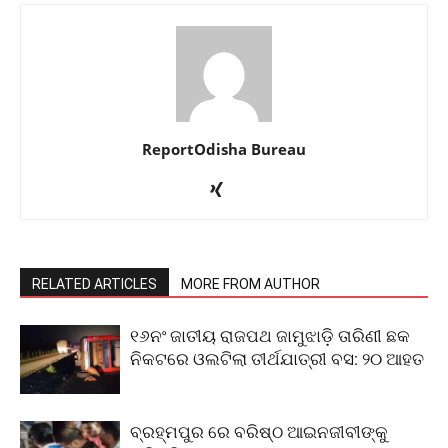
ReportOdisha Bureau
RELATED ARTICLES
MORE FROM AUTHOR
୧୬ନଂ ଜାତୀୟ ରାଜପଥ ଜାମୁଝାଡ଼ି ତାରିଣୀ ଛକ
ନିକଟରେ ଓଲଟିଲା ତୀର୍ଥଯାତ୍ରୀ ବସ: ୨୦ ଆହତ
ବ୍ରହ୍ମପୁର ରେ ବରିଷ୍ଠ ଆଇନଜୀବୀଙ୍କୁ