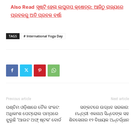
Also Read
ସୃଷ୍ଟି ହେଲା ଲଘୁଚାପ କ୍ଷେତ୍ର: ଆଜିଠୁ ରାଜ୍ୟରେ
ପ୍ରବଳରୁ ଅତି ପ୍ରବଳ ବର୍ଷା
TAGS
# International Yoga Day
Previous article
Next article
ପଶ୍ଚିମ ଓଡ଼ିଶାରେ ତୈଳ ସଂକଟ:
ସଙ୍କଟରେ ଉଦ୍ଧବ ସରକାର:
ଅଧିକାଂଶ ପେଟ୍ରୋଲ ପମ୍ପରେ
ମନ୍ତ୍ରୀ ଏକନାଥ ସିନ୍ଦେଙ୍କ ସହ
ଝୁଲୁଛି ‘ଆଉଟ ଅଫ୍‍ ଷ୍ଟକ’ ବୋର୍ଡ
ଶିବସେନାର ୧୨ ବିଧାୟକ ଅନ୍ତର୍ଦ୍ଧାନ