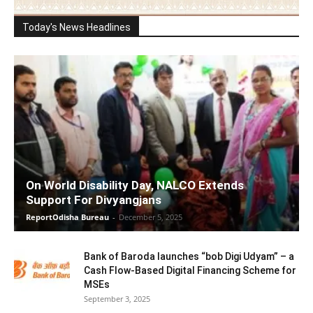
Today's News Headlines
On World Disability Day, NALCO Extends
Support For Divyangjans
ReportOdisha Bureau
-
December 5, 2025
Bank of Baroda launches “bob Digi Udyam” – a
Cash Flow-Based Digital Financing Scheme for
MSEs
September 3, 2025