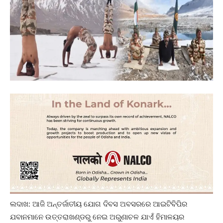
ଲଦାଖ: ଆଜି ଅନ୍ତର୍ଜାତୀୟ ଯୋଗ ଦିବସ ଅବସରରେ ଆଇଟିବିପିର
ଯବାନମାନେ ଉତ୍ତରାଖଣ୍ଡରୁ ନେଇ ଅରୁଣାଚଳ ଯାଏଁ ହିମାଳୟର