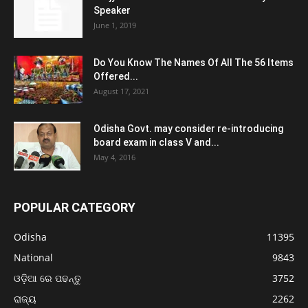
Speaker
June 1, 2019
Do You Know The Names Of All The 56 Items
Offered...
August 17, 2021
Odisha Govt. may consider re-introducing
board exam in class V and...
May 4, 2016
POPULAR CATEGORY
Odisha
11395
National
9843
ଓଡ଼ିଆ ରେ ପଢନ୍ତୁ
3752
ରାଜ୍ୟ
2262