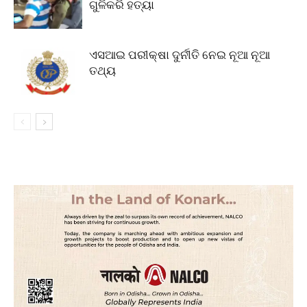
ଗୁଳିକରି ହତ୍ୟା
ଏସଆଇ ପରୀକ୍ଷା ଦୁର୍ନୀତି ନେଇ ନୂଆ ନୂଆ
ତଥ୍ୟ