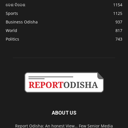
ଦେଶ ବିଦେଶ
1154
Sports
1125
Business Odisha
937
World
817
Politics
743
ABOUT US
Report Odisha: An honest View… Few Senior Media