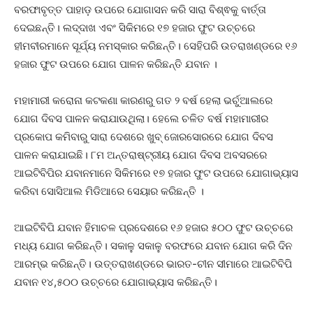
ବରଫାବୃତ୍ତ ପାହାଡ଼ ଉପରେ ଯୋଗାସନ କରି ସାରା ବିଶ୍ଵକୁ ବାର୍ତ୍ତା
ଦେଇଛନ୍ତି। ଲଦ୍ଦାଖ ଏବଂ ସିକିମରେ ୧୭ ହଜାର ଫୁଟ ଉଚ୍ଚରେ
ହୀମବୀରମାନେ ସୂର୍ଯ୍ୟ ନମସ୍କାର କରିଛନ୍ତି। ସେହିପରି ଉତରାଖଣ୍ଡରେ ୧୬
ହଜାର ଫୁଟ ଉପରେ ଯୋଗ ପାଳନ କରିଛନ୍ତି ଯବାନ ।
ମହାମାରୀ କରୋନା କଟକଣା କାରଣରୁ ଗତ ୨ ବର୍ଷ ହେଲା ଭର୍ଚୁଆଲରେ
ଯୋଗ ଦିବସ ପାଳନ କରାଯାଉଥିଲା। ହେଲେ ଚଳିତ ବର୍ଷ ମହାମାରୀର
ପ୍ରକୋପ କମିବାରୁ ସାରା ଦେଶରେ ଖୁବ୍ ଜୋରସୋରରେ ଯୋଗ ଦିବସ
ପାଳନ କରାଯାଇଛି। ୮ମ ଅନ୍ତରାଷ୍ଟ୍ରୀୟ ଯୋଗ ଦିବସ ଅବସରରେ
ଆଇଟିବିପିର ଯବାନମାନେ ସିକିମରେ ୧୭ ହଜାର ଫୁଟ ଉପରେ ଯୋଗାଭ୍ୟାସ
କରିବା ସୋସିଆଲ ମିଡିଆରେ ସେୟାର କରିଛନ୍ତି ।
ଆଇଟିବିପି ଯବାନ ହିମାଚଳ ପ୍ରଦେଶରେ ୧୬ ହଜାର ୫୦୦ ଫୁଟ ଉଚ୍ଚରେ
ମଧ୍ୟ ଯୋଗ କରିଛନ୍ତି। ସକାଳୁ ସକାଳୁ ବରଫରେ ଯବାନ ଯୋଗ କରି ଦିନ
ଆରମ୍ଭ କରିଛନ୍ତି। ଉତ୍ତରାଖଣ୍ଡରେ ଭାରତ-ଚୀନ ସୀମାରେ ଆଇଟିବିପି
ଯବାନ ୧୪,୫୦୦ ଉଚ୍ଚରେ ଯୋଗାଭ୍ୟାସ କରିଛନ୍ତି।