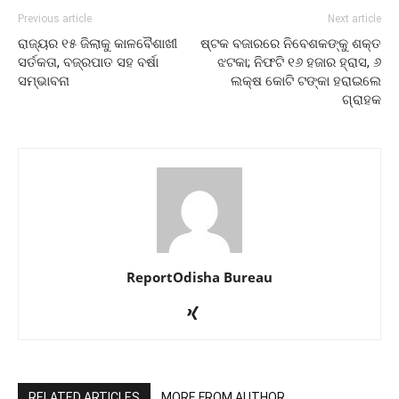
Previous article
Next article
ରାଜ୍ୟର ୧୫ ଜିଲାକୁ କାଳବୈଶାଖୀ
ଷ୍ଟକ ବଜାରରେ ନିବେଶକଙ୍କୁ ଶକ୍ତ
ସର୍ତକତା, ବଜ୍ରପାତ ସହ ବର୍ଷା
ଝଟକା; ନିଫଟି ୧୬ ହଜାର ହ୍ରାସ, ୬
ସମ୍ଭାବନା
ଲକ୍ଷ କୋଟି ଟଙ୍କା ହରାଇଲେ
ଗ୍ରାହକ
ReportOdisha Bureau
RELATED ARTICLES
MORE FROM AUTHOR