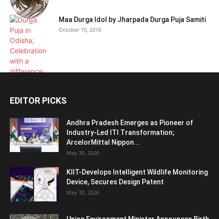
Maa Durga Idol by Jharpada Durga Puja Samiti
October 10, 2016
EDITOR PICKS
Andhra Pradesh Emerges as Pioneer of
Industry-Led ITI Transformation;
ArcelorMittal Nippon...
May 30, 2026
KIIT-Develops Intelligent Wildlife Monitoring
Device, Secures Design Patent
May 30, 2026
Union Environment Minister Announces Birth