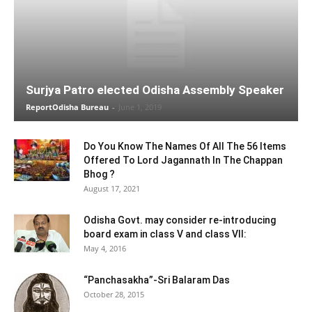
Surjya Patro elected Odisha Assembly Speaker
ReportOdisha Bureau
-
June 1, 2019
Do You Know The Names Of All The 56 Items
Offered To Lord Jagannath In The Chappan
Bhog ?
August 17, 2021
Odisha Govt. may consider re-introducing
board exam in class V and class VII:
May 4, 2016
“Panchasakha”-Sri Balaram Das
October 28, 2015