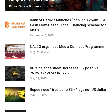
Support For Divyangjans
ReportOdisha Bureau
-
December 5, 2025
Bank of Baroda launches “bob Digi Udyam” – a
Cash Flow-Based Digital Financing Scheme for
MSEs
September 3, 2025
NALCO organises Media Connect Programme
August 20, 2025
RBI’s balance sheet increases 8.2 pc to Rs
76.25 lakh crore in FY25
May 29, 2025
Rupee rises 16 paise to 85.41 against US dollar
May 19, 2025