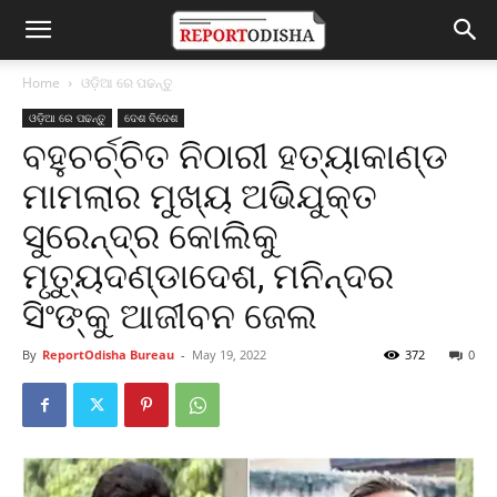
Home
ଓଡ଼ିଆ ରେ ପଢନ୍ତୁ
ଓଡ଼ିଆ ରେ ପଢନ୍ତୁ
ଦେଶ ବିଦେଶ
ବହୁଚର୍ଚ୍ଚିତ ନିଠାରୀ ହତ୍ୟାକାଣ୍ଡ
ମାମଲାର ମୁଖ୍ୟ ଅଭିଯୁକ୍ତ
ସୁରେନ୍ଦ୍ର କୋଲିକୁ
ମୃତ୍ୟୁଦଣ୍ଡାଦେଶ, ମନିନ୍ଦର
ସିଂଙ୍କୁ ଆଜୀବନ ଜେଲ
By
ReportOdisha Bureau
-
May 19, 2022
372
0