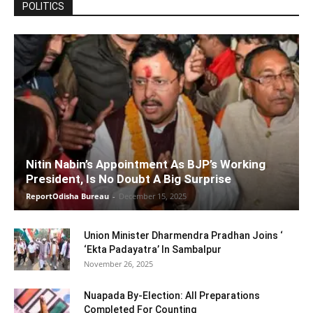
POLITICS
Nitin Nabin’s Appointment As BJP’s Working
President, Is No Doubt A Big Surprise
ReportOdisha Bureau
-
December 15, 2025
Union Minister Dharmendra Pradhan Joins ‘
‘Ekta Padayatra’ In Sambalpur
November 26, 2025
Nuapada By-Election: All Preparations
Completed For Counting