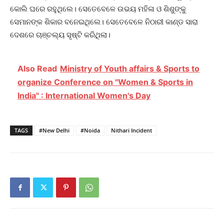
କୋଲି ଘରେ ରହୁଥିଲେ। ସେତେବେଳେ ଉଭୟ ମହିଳା ଓ ଶିଶୁଙ୍କୁ
ସେମାନଙ୍କ ଶିକାର ବନେଇଥିଲେ। ସେତେବେଳେ ନିଠାରୀ କାଣ୍ଡ ସାରା
ଦେଶରେ ଚାଞ୍ଚଲ୍ୟ ସୃଷ୍ଟି କରିଥିଲା।
Also Read
Ministry of Youth affairs & Sports to
organize Conference on "Women & Sports in
India" : International Women's Day
TAGS
#New Delhi
#Noida
Nithari Incident