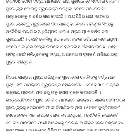
ନୋଏଡା: ନିଠାରୀ ହତ୍ୟା ମାମଲାରେ ରାୟ ଶୁଣାଇଛନ୍ତି ସିବିଆଇ କୋର୍ଟ ।
ସୁରେନ୍ଦ୍ର କୋଲିକୁ ମୃତ୍ୟୁଦଣ୍ଡ ମିଳିଥିବା ବେଳେ ମନିନ୍ଦର ସିଂ
ପଣ୍ଢେରଙ୍କୁ ୭ ବର୍ଷର ସଜା ହୋଇଛି । ଆଇପିସିର ଧାରା ୩୦୨ରେ
ସୁରେନ୍ଦ୍ରଙ୍କୁ ମୃତ୍ୟୁଦଣ୍ଡ ଦିଆଯାଇଥିବା ବେଳେ ମନିନ୍ଦର ସିଂଙ୍କୁ
ଅନୈତିକ ବ୍ୟାପାର ଅଧିନିୟମର ଧାରା ୫ ଅନୁଯାୟୀ ୭ ବର୍ଷର ସଜା
ଶୁଣାଯାଇଛି । କୋର୍ଟ କୋଲିକୁ ୪୦ ହଜାର ଟଙ୍କା ଜରିମାନା ଲଗାଇଥିବା
ବେଲେ ମନିନ୍ଦର ସିଂଙ୍କ ଉପରେ ୪ ହଜାରର ଅର୍ଥଦଣ୍ଡ ଲାଗିଛି । ଏହା
ପୂର୍ବରୁ କୋର୍ଟ ମନିନ୍ଦରଙ୍କୁ ହତ୍ୟା, ଅପହରଣ ଓ ଦୁଷ୍କର୍ମ ଅଭିଯୋଗରୁ
ମୁକ୍ତ କରିଥିଲେ ।
ନିଠାରୀ କାଣ୍ଡର ମୁଖ୍ୟ ଅଭିଯୁକ୍ତ ସୁରେନ୍ଦ୍ର କୋଲିଙ୍କୁ ବର୍ତ୍ତମାନ
ସୁଦ୍ଧା ୧୩ ମାମଲାରେ ମୃତ୍ୟୁଦଣ୍ଡ ହୋଇସାରିଛି । ତେବେ ୩ ମାମଲାରେ
ସାକ୍ଷ୍ୟ ପ୍ରମାଣ ଅଭାବରୁ ତାକୁ ଦୋଷ ମୁକ୍ତ କରାଯାଇଛି ।
ରାଷ୍ଟ୍ରପତିଙ୍କ ଦ୍ୱାରା ଗୋଟିଏ ମାମଲାରେ ରାଜକ୍ଷମା ଖାରଜ ହେବା ପରେ
ସୁରେନ୍ଦ୍ରକୁ ମେରଠରେ ଫାଶୀ ଦିଆଯିବାର ଥିଲା । ତେବେ ସୁପ୍ରିମକୋର୍ଟ
ସେତେବେଳେ ଏହା ଉପରେ ରୋକ ଲଗାଇଥିଲେ । ସେହିଭଳି ହାଇକୋର୍ଟ
ଗୋଟିଏ ମାମଲାରେ ଫାଶୀ ଆଦେଶକୁ ବଦଳାଇ ଆଜୀବନ ଜେଲ ଦଣ୍ଡାଦେଶ
ଦେଇଥିଲେ । ସ୍ୱତନ୍ତ୍ର ସିବିଆଇ କୋର୍ଟ ଫାଶୀର ସଜା ଶୁଣାଇବା ପରେ