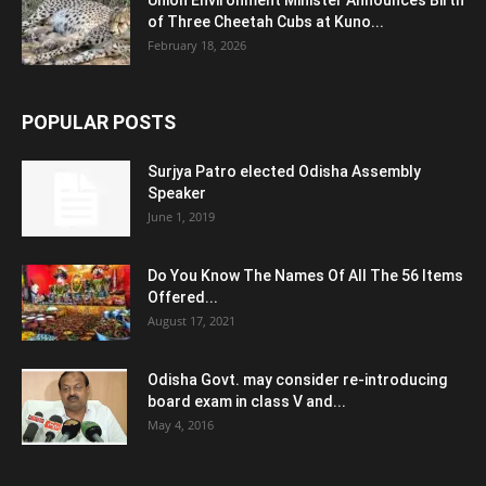
of Three Cheetah Cubs at Kuno...
February 18, 2026
POPULAR POSTS
Surjya Patro elected Odisha Assembly
Speaker
June 1, 2019
Do You Know The Names Of All The 56 Items
Offered...
August 17, 2021
Odisha Govt. may consider re-introducing
board exam in class V and...
May 4, 2016