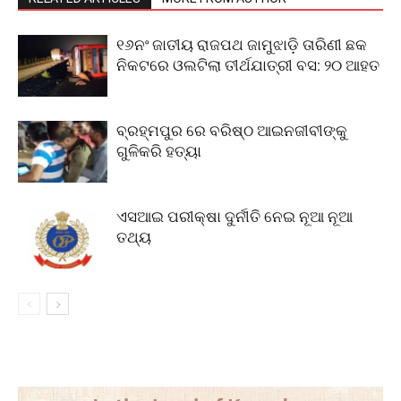
୧୬ନଂ ଜାତୀୟ ରାଜପଥ ଜାମୁଝାଡ଼ି ତାରିଣୀ ଛକ
ନିକଟରେ ଓଲଟିଲା ତୀର୍ଥଯାତ୍ରୀ ବସ: ୨୦ ଆହତ
ବ୍ରହ୍ମପୁର ରେ ବରିଷ୍ଠ ଆଇନଜୀବୀଙ୍କୁ
ଗୁଳିକରି ହତ୍ୟା
ଏସଆଇ ପରୀକ୍ଷା ଦୁର୍ନୀତି ନେଇ ନୂଆ ନୂଆ
ତଥ୍ୟ