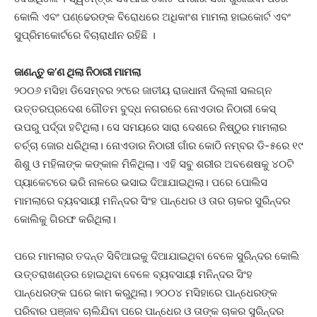
କୋଲି ଏବଂ ପଣ୍ଢେରଙ୍କ ବିରୋଧରେ ଅଧିକାଂଶ ମାମଲା ହାଇକୋର୍ଟ ଏବଂ
ସୁପ୍ରିମକୋର୍ଟରେ ବିଚାରାଧୀନ ରହିଛି ।
ଜାଣନ୍ତୁ କ’ଣ ଥିଲା ନିଠାରୀ ମାମଲା
୨୦୦୬ ମସିହା ଡିସେମ୍ବର ୨୯ରେ ଜାତୀୟ ରାଜଧାନୀ ଦିଲ୍ଲୀ ସଲଗ୍ନ
ଉତ୍ତରପ୍ରଦେଶ ଗୌତମ ବୁଦ୍ଧ ନଗରରେ ନୋଏଡାର ନିଠାରୀ କେସ୍‌
ଉପରୁ ପର୍ଦ୍ଦା ହଟିଥିଲା। ସେ ସମୟରେ ସାରା ଦେଶରେ ନିଷ୍ଠୁର ମାମଲାର
ଚର୍ଚ୍ଚା ଜୋର ଧରିଥିଲା। ନୋଏଡାର ନିଠାରୀ ଗାଁର କୋଠି ନମ୍ବର ଡି-୫ରେ ୧୯
ଶିଶୁ ଓ ମହିଳାଙ୍କ କଙ୍କାଳ ମିଳିଥିଲା। ଏହି ସବୁ ଶରୀର ଅବଶେଷକୁ ୪୦ଟି
ପ୍ୟାକେଟରେ ଭରି ନାଳରେ ଭସାଇ ଦିଆଯାଇଥିଲା। ପରେ ପୋଲିସ
ମାମଲାରେ ବ୍ୟବସାୟୀ ମନିନ୍ଦର ସିଂହ ପାନ୍ଧେର ଓ ତାର ଚାକର ସୁରିନ୍ଦର
କୋଲିକୁ ଗିରଫ କରିଥିଲା।
ପରେ ମାମଲାର ତଦନ୍ତ ସିବିଆଇକୁ ଦିଆଯାଇଥିବା ବେଳେ ସୁରିନ୍ଦର କୋଲି
ଉତ୍ତରାଖଣ୍ଡର ହୋଇଥିବା ବେଳେ ବ୍ୟବସାୟୀ ମନିନ୍ଦର ସିଂହ
ପାନ୍ଧେରଙ୍କ ଘରେ କାମ କରୁଥିଲା। ୨୦୦୪ ମସିହାରେ ପାନ୍ଧେରଙ୍କ
ପରିବାର ପଞ୍ଜାବ ଚାଲିଯିବା ପରେ ପାନ୍ଧେର ଓ ତାଙ୍କ ଚାକର ସୁରିନ୍ଦର