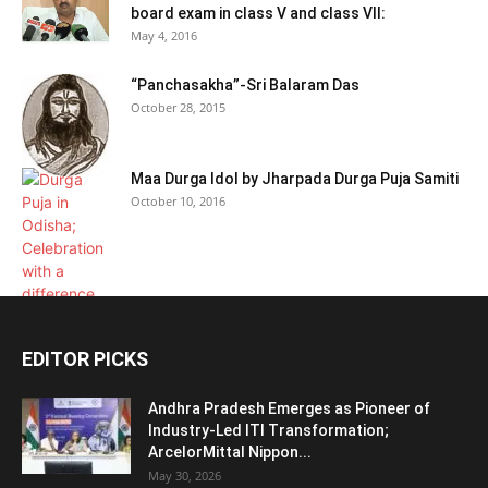
board exam in class V and class VII:
May 4, 2016
“Panchasakha”-Sri Balaram Das
October 28, 2015
Maa Durga Idol by Jharpada Durga Puja Samiti
October 10, 2016
EDITOR PICKS
Andhra Pradesh Emerges as Pioneer of
Industry-Led ITI Transformation;
ArcelorMittal Nippon...
May 30, 2026