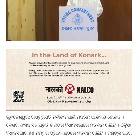
ଭୁବନେଶ୍ୱର: ରାଷ୍ଟ୍ରପତି ନିର୍ବାଚନ ପାଇଁ ମଦତାନ ଆରମ୍ଭ ହୋଇଛି ।
ଦେଶର ସଂସଦ ସହ ପ୍ରତି ରାଜ୍ୟର ବିଧାନସଭାରେ ମତଦାନ ଚାଲିଛି । ଓଡ଼ିଶା
ବିଧାନସଭାର ୫୪ ନମ୍ବର ପ୍ରକୋଷ୍ଠରେ ମତଦାନ ଚାଲିଛି । ଜଣଙ୍କ ପରେ