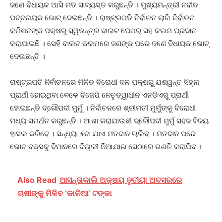
ଜଣେ ବିଧାୟକ ଆସି ମତ ସାବ୍ୟସ୍ତ କରୁଛନ୍ତି । ମୁଖ୍ୟମନ୍ତ୍ରୀ ନବୀନ
ପଟ୍ଟନାୟକ ଭୋଟ୍ ଦେଇଛନ୍ତି । ରାଷ୍ଟ୍ରପତି ନିର୍ବାଚନ ଲାଗି ନିର୍ବାଚନ
କମିଶନଙ୍କ ପକ୍ଷରୁ ସ୍ୱତନ୍ତ୍ର ବାଲଟ ପେପର୍ ସହ କଲମ ପ୍ରଦାନ
କରାଯାଇଛି । ସେହି ବାଲଟ କଲମରେ ଜଣଙ୍କ ପରେ ଜଣେ ବିଧାୟକ ଭୋଟ୍
ଦେଉଛନ୍ତି ।
ରାଷ୍ଟ୍ରପତି ନିର୍ବାଚନରେ ମିଳିତ ବିରୋଧୀ ଦଳ ପକ୍ଷରୁ ଯଶୱନ୍ତ ସିହ୍ନା
ପ୍ରାର୍ଥୀ ହୋଇଥିବା ବେଳେ ବିଜେପି ନେତୃତ୍ୱାଧୀନ ଏନଡିଏରୁ ପ୍ରାର୍ଥୀ
ହୋଇଛନ୍ତି ଦ୍ରୌପଦୀ ମୁର୍ମୁ । ନିର୍ବାଚନରେ ଶ୍ରୀମତୀ ମୁର୍ମୁଙ୍କୁ ବିରୋଧୀ
ମଧ୍ୟ ସମର୍ଥନ କରୁଛନ୍ତି । ଆଶା କରାଯାଉଛୀ ଦ୍ରୌପଦୀ ମୁର୍ମୁ ସହଜ ବିଜୟ
ହାସଲ କରିବେ । ସନ୍ଧ୍ୟା ୫ଟା ଯାଏ ମତଦାନ ଚାଲିବ । ମତଦାନ ପରେ
ଭୋଟ ବକ୍ସକୁ ବିମାନରେ ଦିଲ୍ଲୀ ନିଆଯାଇ ସେଠାରେ ଗଣତି କରାଯିବ ।
Also Read
ଆସନ୍ତାକାଲି ଅକ୍ଷୟ ତୃତୀୟା ଅବସରରେ
ଚାଷୀଙ୍କୁ ମିଳିବ ‘କାଳିଆ’ ଟଙ୍କା