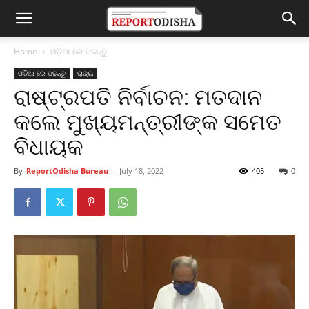
Home
ଓଡ଼ିଆ ରେ ପଢନ୍ତୁ
ଓଡ଼ିଆ ରେ ପଢନ୍ତୁ
ରାଜ୍ୟ
ରାଷ୍ଟ୍ରପତି ନିର୍ବାଚନ: ମତଦାନ
କଲେ ମୁଖ୍ୟମନ୍ତ୍ରୀଙ୍କ ସମେତ
ବିଧାୟକ
By
ReportOdisha Bureau
-
July 18, 2022
405
0