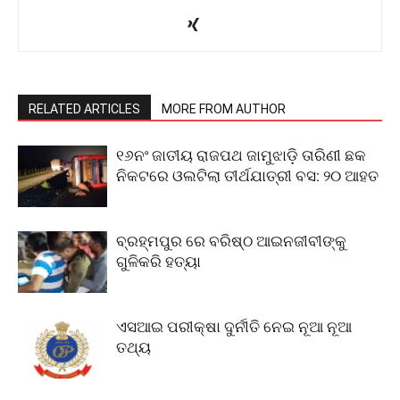
RELATED ARTICLES
MORE FROM AUTHOR
୧୬ନଂ ଜାତୀୟ ରାଜପଥ ଜାମୁଝାଡ଼ି ତାରିଣୀ ଛକ
ନିକଟରେ ଓଲଟିଲା ତୀର୍ଥଯାତ୍ରୀ ବସ: ୨୦ ଆହତ
ବ୍ରହ୍ମପୁର ରେ ବରିଷ୍ଠ ଆଇନଜୀବୀଙ୍କୁ
ଗୁଳିକରି ହତ୍ୟା
ଏସଆଇ ପରୀକ୍ଷା ଦୁର୍ନୀତି ନେଇ ନୂଆ ନୂଆ
ତଥ୍ୟ