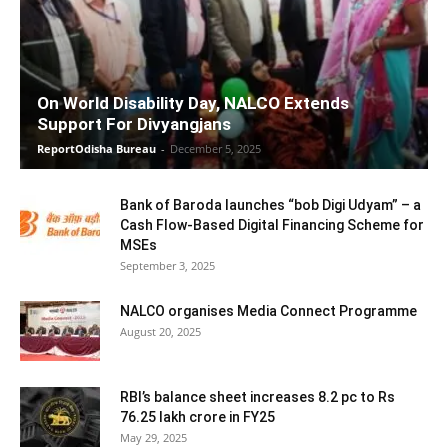
On World Disability Day, NALCO Extends
Support For Divyangjans
ReportOdisha Bureau
-
December 5, 2025
Bank of Baroda launches “bob Digi Udyam” – a
Cash Flow-Based Digital Financing Scheme for
MSEs
September 3, 2025
NALCO organises Media Connect Programme
August 20, 2025
RBI’s balance sheet increases 8.2 pc to Rs
76.25 lakh crore in FY25
May 29, 2025