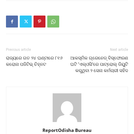
Previous article
Next article
ରାଜ୍ୟରେ ଗତ ୨୪ ଘଣ୍ଟାରେ ୮୧୬
ଆକସ୍ମିକ ଗ୍ରେନେଡ୍‌ ବିସ୍ଫୋରଣ
କରୋନା ପଜିଟିଭ୍ ଚିହ୍ନଟ
ଘଟି ‘ଏଲ୍‌ଓସି’ରେ ପାଟ୍ରୋଲ୍‌ ଡିୟୁଟି
କରୁଥିବା ୨ ସେନା କର୍ମଚାରୀ ସହିଦ
ReportOdisha Bureau