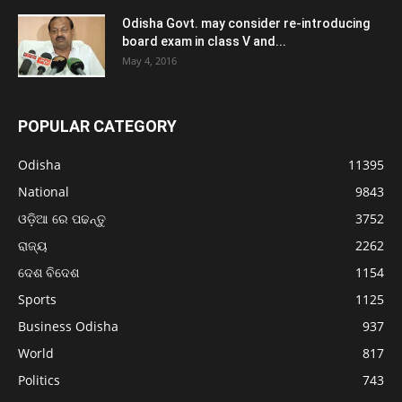
Odisha Govt. may consider re-introducing
board exam in class V and...
May 4, 2016
POPULAR CATEGORY
Odisha
11395
National
9843
ଓଡ଼ିଆ ରେ ପଢନ୍ତୁ
3752
ରାଜ୍ୟ
2262
ଦେଶ ବିଦେଶ
1154
Sports
1125
Business Odisha
937
World
817
Politics
743